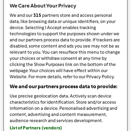
przez
ActiDiet
We Care About Your Privacy
opublikowany: 06/10/23
zmieniono dnia: 06/10/23
We and our
315
partners store and access personal
data, like browsing data or unique identifiers, on your
Dodaj do moich kolekcji
device. Selecting I Accept enables tracking
technologies to support the purposes shown under we
podziel się przepisem
and our partners process data to provide. If trackers are
Stwórz wariant
disabled, some content and ads you see may not be as
relevant to you. You can resurface this menu to change
your choices or withdraw consent at any time by
clicking the Show Purposes link on the bottom of the
webpage .Your choices will have effect within our
Website. For more details, refer to our Privacy Policy.
Składniki
We and our partners process data to provide:
Use precise geolocation data. Actively scan device
Pierniczkowe pancakes z jabłkiem
characteristics for identification. Store and/or access
information on a device. Personalised advertising and
(1600)
content, advertising and content measurement,
30
g
mąki pszennej, pełnoziarnistej
audience research and services development.
1
jabłka,
(około 170g)
List of Partners (vendors)