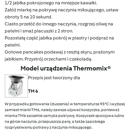
1/2 jabłka pokrojonego na mniejsze kawałki.
Załóż miarkę na pokrywę naczynia miksującego, ustaw
obroty 5 na 10 sekund.
Ciasto przełóż do innego naczynia, rozgrzej oliwę na
patelni i smaż placuszki z 2 stron.
Pozostałą część jabłka pokrój w plastry i podpraż na
patelni.
Gotowe pancakes podawaj z resztą skyru, prażonym
jabłkiem. Przystrój orzechami i czekoladą.
Model urządzenia Thermomix®
Przepis jest tworzony dla
TM 6
W przypadku gotowania (duszenia) w temperaturze 95°C i wyższej
zamiast miarki TM6, należy zawsze używać koszyczka, ponieważ
miarka TM6 szczelnie zamyka pokrywę. Koszyczek spoczywa luźno
na górze naczynia, przepuszcza parę, a także zapobiega
rozpryskiwaniu potrawy z naczynia miksującego.