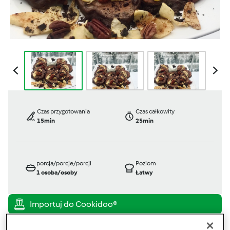
Czas przygotowania
Czas całkowity
15min
25min
porcja/porcje/porcji
Poziom
1
osoba/osoby
Łatwy
TM 6