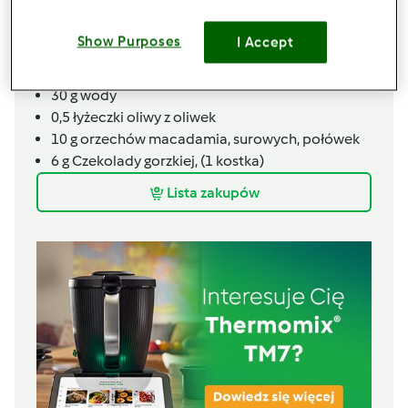
1
jajko
3
g
kakao
Show Purposes
I Accept
3
g
przyprawy korzennej,
(do piernika)
1/2
opakowania
skyru naturalnego
30
g
wody
0,5
łyżeczki
oliwy z oliwek
10
g
orzechów macadamia, surowych, połówek
6
g
Czekolady gorzkiej,
(1 kostka)
Lista zakupów