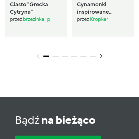
Ciasto "Grecka
Cynamonki
Cytryna"
inspirowane
Sugarlady
przez
brzezinka_p
przez
Kropkar
Bądź
na bieżąco