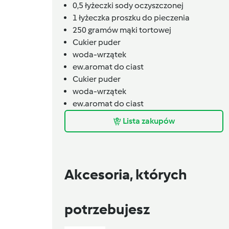
0,5
łyżeczki sody oczyszczonej
1
łyżeczka proszku do pieczenia
250
gramów
mąki tortowej
Cukier puder
woda-wrzątek
ew.aromat do ciast
Cukier puder
woda-wrzątek
ew.aromat do ciast
Lista zakupów
Akcesoria, których
potrzebujesz