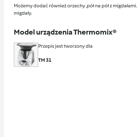
Możemy dodać również orzechy ,pół na pół z migdałami.J
migdały.
Model urządzenia Thermomix®
Przepis jest tworzony dla
TM 31