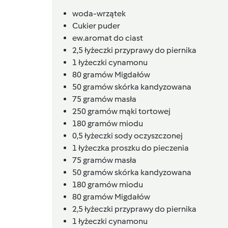
woda-wrzątek
Cukier puder
ew.aromat do ciast
2,5
łyżeczki
przyprawy do piernika
1
łyżeczki
cynamonu
80
gramów
Migdałów
50
gramów
skórka kandyzowana
75
gramów
masła
250
gramów
mąki tortowej
180
gramów
miodu
0,5
łyżeczki sody oczyszczonej
1
łyżeczka proszku do pieczenia
75
gramów
masła
50
gramów
skórka kandyzowana
180
gramów
miodu
80
gramów
Migdałów
2,5
łyżeczki
przyprawy do piernika
1
łyżeczki
cynamonu