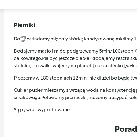
Przygoto
Pierniki
Do
wkładamy migdały,skórkę kandyzowaną mielimy 10
Dodajemy masło i miód podgrzewamy 5min/100stopni/ob
calkowitego.Ma być jeszcze ciepłe i dodajemy resztę s
stolnicę rozwałkowujemy na placek [nie za cienko],wyk
Pieczemy w 180 stopniach 12min.[nie dłużej bo będą tw
Cukier puder mieszamy z wrzącą wodą na konsystencję
smakowego.Polewamy pierniczki ,możemy posypać ko
Są pyszne-wypróbowane
Pora