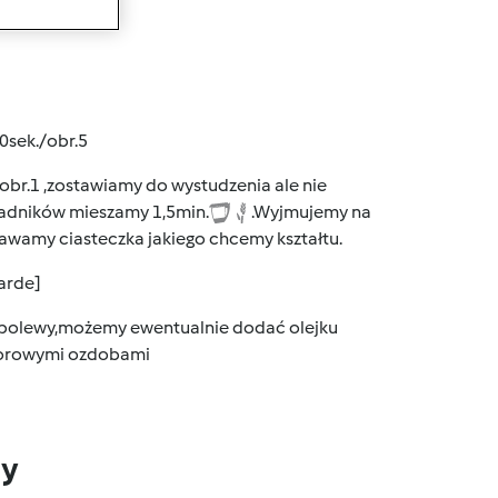
wanie
sek./obr.5
r.1 ,zostawiamy do wystudzenia ale nie
kładników mieszamy 1,5min.
.Wyjmujemy na
rawamy ciasteczka jakiego chcemy kształtu.
arde]
 polewy,możemy ewentualnie dodać olejku
lorowymi ozdobami
dy