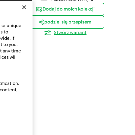
Dodaj do moich kolekcji
podziel się przepisem
a or unique
es to
Stwórz wariant
ide. If
t to you.
t any time
ces will
.
ification.
 content,