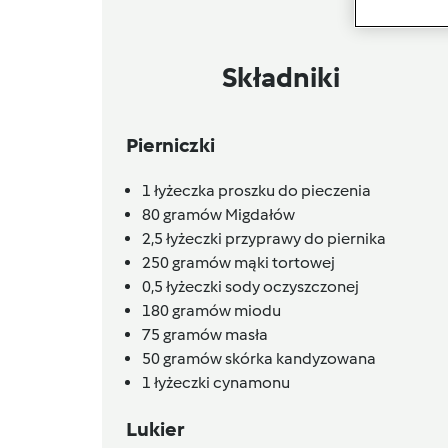
Składniki
Pierniczki
1
łyżeczka proszku do pieczenia
80
gramów
Migdałów
2,5
łyżeczki
przyprawy do piernika
250
gramów
mąki tortowej
0,5
łyżeczki sody oczyszczonej
180
gramów
miodu
75
gramów
masła
50
gramów
skórka kandyzowana
1
łyżeczki
cynamonu
Lukier