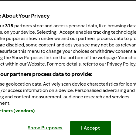
Czas całkowity
1h 12min
 About Your Privacy
our
315
partners store and access personal data, like browsing dat
rs, on your device. Selecting I Accept enables tracking technologi
porcja/porcje/porcji
he purposes shown under we and our partners process data to prov
0
porcja/porcje/porcji
are disabled, some content and ads you see may not be as relevan
esurface this menu to change your choices or withdraw consent a
ng the Show Purposes link on the bottom of the webpage .Your choi
ct within our Website. For more details, refer to our Privacy Policy
Poziom
Łatwy
our partners process data to provide:
se geolocation data. Actively scan device characteristics for ident
/or access information on a device. Personalised advertising and
ing and content measurement, audience research and services
ment.
artners (vendors)
Show Purposes
I Accept