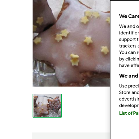
We Care
We and 
identifie
support t
trackers 
You can r
by clicki
have effe
We and 
Use preci
Store and
advertis
develop
List of P