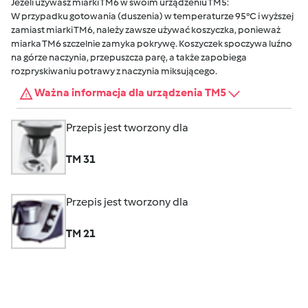
Jeżeli używasz miarki TM6 w swoim urządzeniu TM5:
W przypadku gotowania (duszenia) w temperaturze 95°C i wyższej
zamiast miarki TM6, należy zawsze używać koszyczka, ponieważ
miarka TM6 szczelnie zamyka pokrywę. Koszyczek spoczywa luźno
na górze naczynia, przepuszcza parę, a także zapobiega
rozpryskiwaniu potrawy z naczynia miksującego.
Ważna informacja dla urządzenia TM5
Przepis jest tworzony dla
TM 31
Przepis jest tworzony dla
TM 21