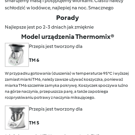
smarujemy masą i posypujemy wiórkami. Ciasto należy
schłodzić w lodówce, najlepiej na noc. Smacznego
Porady
Najlepsze jest po 2-3 dniach jak zmięknie
Model urządzenia Thermomix®
Przepis jest tworzony dla
TM 6
W przypadku gotowania (duszenia) w temperaturze 95°C i wyższej
zamiast miarki TM6, należy zawsze używać koszyczka, ponieważ
miarka TM6 szczelnie zamyka pokrywę. Koszyczek spoczywa luźno
na górze naczynia, przepuszcza parę, a także zapobiega
rozpryskiwaniu potrawy z naczynia miksującego.
Przepis jest tworzony dla
TM 5