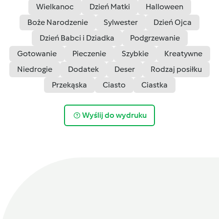
Wielkanoc
Dzień Matki
Halloween
Boże Narodzenie
Sylwester
Dzień Ojca
Dzień Babci i Dziadka
Podgrzewanie
Gotowanie
Pieczenie
Szybkie
Kreatywne
Niedrogie
Dodatek
Deser
Rodzaj posiłku
Przekąska
Ciasto
Ciastka
Wyślij do wydruku