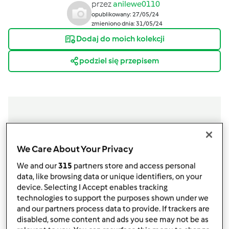
przez
anilewe0110
opublikowany: 27/05/24
zmieniono dnia: 31/05/24
Dodaj do moich kolekcji
podziel się przepisem
Składniki
We Care About Your Privacy
Blaty miodowe
We and our
315
partners store and access personal
500
gramy
mąki pszennej
data, like browsing data or unique identifiers, on your
device. Selecting I Accept enables tracking
150
gramy
masła
technologies to support the purposes shown under we
2
jajka
and our partners process data to provide. If trackers are
3
łyżki
miodu
disabled, some content and ads you see may not be as
115
gramy
cukru