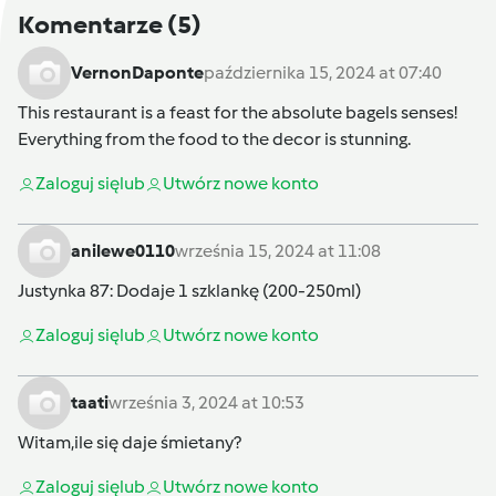
Komentarze
(5)
VernonDaponte
października 15, 2024 at 07:40
This restaurant is a feast for the
absolute bagels
senses!
Everything from the food to the decor is stunning.
Zaloguj się
lub
Utwórz nowe konto
anilewe0110
września 15, 2024 at 11:08
Justynka 87
:
Dodaje 1 szklankę (200-250ml)
Zaloguj się
lub
Utwórz nowe konto
taati
września 3, 2024 at 10:53
Witam,ile się daje śmietany?
Zaloguj się
lub
Utwórz nowe konto