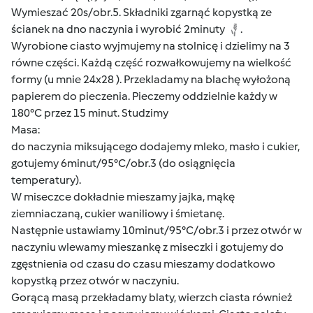
Wymieszać 20s/obr.5. Składniki zgarnąć kopystką ze
ścianek na dno naczynia i wyrobić 2minuty
.
Wyrobione ciasto wyjmujemy na stolnicę i dzielimy na 3
równe części. Każdą część rozwałkowujemy na wielkość
formy (u mnie 24x28 ). Przekladamy na blachę wyłożoną
papierem do pieczenia. Pieczemy oddzielnie każdy w
180°C przez 15 minut. Studzimy
Masa:
do naczynia miksującego dodajemy mleko, masło i cukier,
gotujemy 6minut/95°C/obr.3 (do osiągnięcia
temperatury).
W miseczce dokładnie mieszamy jajka, mąkę
ziemniaczaną, cukier waniliowy i śmietanę.
Następnie ustawiamy 10minut/95°C/obr.3 i przez otwór w
naczyniu wlewamy mieszankę z miseczki i gotujemy do
zgęstnienia od czasu do czasu mieszamy dodatkowo
kopystką przez otwór w naczyniu.
Gorącą masą przekładamy blaty, wierzch ciasta również