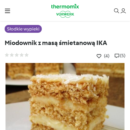
Słodkie wypieki
Miodownik z masą śmietanową IKA
(5)
(4)