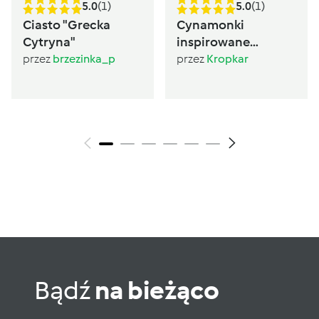
5.0
(1)
5.0
(1)
Ciasto "Grecka
Cynamonki
Cytryna"
inspirowane
Sugarlady
przez
brzezinka_p
przez
Kropkar
Bądź
na bieżąco