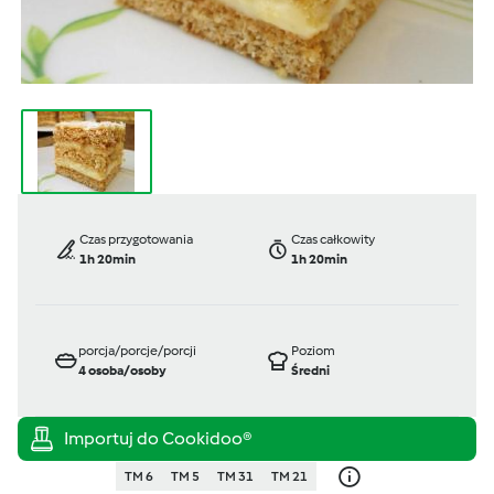
Czas przygotowania
Czas całkowity
1h 20min
1h 20min
porcja/porcje/porcji
Poziom
4
osoba/osoby
Średni
TM 6
TM 5
TM 31
TM 21