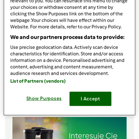
relevant to you. You can resurface this menu to change
1
płaskiej łyżeczki
sody oczyszczonej
your choices or withdraw consent at any time by
clicking the Show Purposes link on the bottom of the
Masa śmietanowa
webpage .Your choices will have effect within our
3
jajka
Website. For more details, refer to our Privacy Policy.
3
łyżki
mąki ziemniaczanej
We and our partners process data to provide:
1
śmietana, 18% tłuszczu,
szklanka
500
gramy
mleka
Use precise geolocation data. Actively scan device
characteristics for identification. Store and/or access
140
gramy
cukru
information on a device. Personalised advertising and
200
gramy
masła
content, advertising and content measurement,
2
opakowania
cukru waniliowego
audience research and services development.
Dodatkowo
List of Partners (vendors)
wiórki kokosowe,
do posypania na wierzchu
Show Purposes
I Accept
Lista zakupów