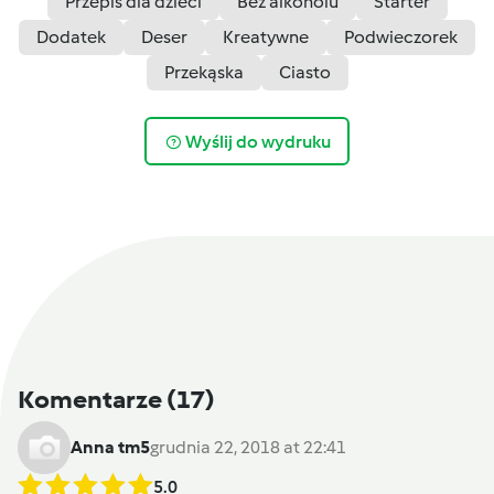
Przepis dla dzieci
Bez alkoholu
Starter
Dodatek
Deser
Kreatywne
Podwieczorek
Przekąska
Ciasto
Wyślij do wydruku
Komentarze
(17)
Anna tm5
grudnia 22, 2018 at 22:41
5.0