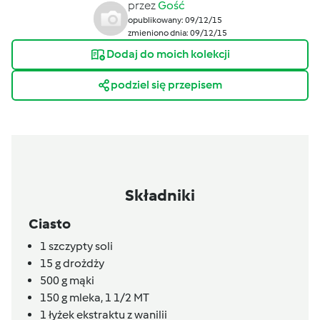
przez
Gość
opublikowany: 09/12/15
zmieniono dnia: 09/12/15
Dodaj do moich kolekcji
podziel się przepisem
Składniki
Ciasto
1
szczypty
soli
15
g
drożdży
500
g
mąki
150
g
mleka,
1 1/2 MT
1
łyżek
ekstraktu z wanilii