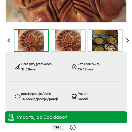
Czas przygotowania
Czas całkowity
2h 15min
2h 35min
porcja/porcje/porcji
Poziom
16
porcja/porcje/porcji
Średni
TM 5