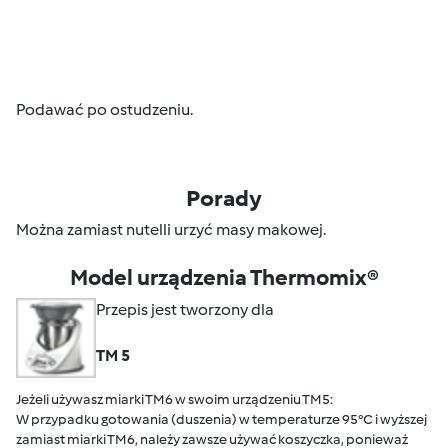
Podawać po ostudzeniu.
Porady
Można zamiast nutelli urzyć masy makowej.
Model urządzenia Thermomix®
Przepis jest tworzony dla
TM 5
Jeżeli używasz miarki TM6 w swoim urządzeniu TM5:
W przypadku gotowania (duszenia) w temperaturze 95°C i wyższej
zamiast miarki TM6, należy zawsze używać koszyczka, ponieważ