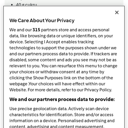
40
g
cukru
100
g
masła
1
jajko
We Care About Your Privacy
2
żółtka
We and our
315
partners store and access personal
200
g
nutelli
data, like browsing data or unique identifiers, on your
Lista zakupów
device. Selecting I Accept enables tracking
technologies to support the purposes shown under we
and our partners process data to provide. If trackers are
disabled, some content and ads you see may not be as
relevant to you. You can resurface this menu to change
your choices or withdraw consent at any time by
clicking the Show Purposes link on the bottom of the
webpage .Your choices will have effect within our
Website. For more details, refer to our Privacy Policy.
We and our partners process data to provide:
Use precise geolocation data. Actively scan device
characteristics for identification. Store and/or access
information on a device. Personalised advertising and
content, advertising and content measurement,