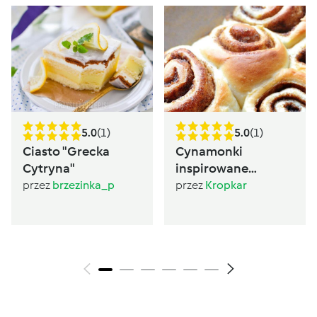
5.0
(1)
5.0
(1)
Ciasto "Grecka
Cynamonki
Cytryna"
inspirowane
Sugarlady
przez
brzezinka_p
przez
Kropkar