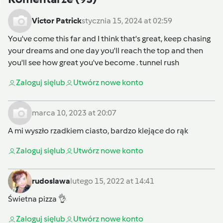
Victor Patrick
stycznia 15, 2024 at 02:59
You've come this far and I think that's great, keep chasing
your dreams and one day you'll reach the top and then
you'll see how great you've become .
tunnel rush
Zaloguj się
lub
Utwórz nowe konto
marca 10, 2023 at 20:07
A mi wyszło rzadkiem ciasto, bardzo klejące do rąk
Zaloguj się
lub
Utwórz nowe konto
rudoslawa
lutego 15, 2022 at 14:41
Świetna pizza 👌
Zaloguj się
lub
Utwórz nowe konto