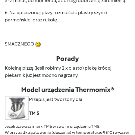
5-7 minut, do momentu, aż brzegi dobrze się zarumienią.
6. Na upieczonej pizzy rozmieścić plastry szynki
parmeńskiej oraz rukolę.
SMACZNEGO
Porady
Kolejną pizzę (jeśli robimy 2 x ciasto) piekę krócej,
piekarnik już jest mocno nagrzany.
Model urządzenia Thermomix®
Przepis jest tworzony dla
TM 5
Jeżeli używasz miarki TM6 w swoim urządzeniu TM5:
W przypadku gotowania (duszenia) w temperaturze 95°C i wyższej