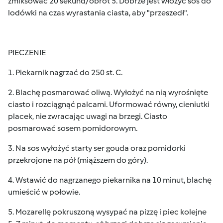
zmiksować 20 sekund/obrót 5. Dobrze jest włożyć sos do
lodówki na czas wyrastania ciasta, aby "przeszedł".
PIECZENIE
1. Piekarnik nagrzać do 250 st. C.
2. Blachę posmarować oliwą. Wyłożyć na nią wyrośnięte
ciasto i rozciągnąć palcami. Uformować równy, cieniutki
placek, nie zwracając uwagi na brzegi. Ciasto
posmarować sosem pomidorowym.
3. Na sos wyłożyć starty ser gouda oraz pomidorki
przekrojone na pół (miąższem do góry).
4. Wstawić do nagrzanego piekarnika na 10 minut, blachę
umieścić w połowie.
5. Mozarellę pokruszoną wysypać na pizzę i piec kolejne