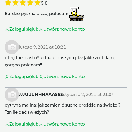
5.0
Bardzo pyszna pizza, polecam
Zaloguj się
lub
Utwórz nowe konto
lutego 9, 2021 at 18:21
obłędne ciasto!! jedna z lepszych pizz jakie zrobiłam,
gorąco polecam!!
Zaloguj się
lub
Utwórz nowe konto
JJJUUUHHHAAASSS
stycznia 2, 2021 at 21:04
cytryna malina
: jak zamienić suche drożdże na świeże ?
Tzn ile dać świeżych?
Zaloguj się
lub
Utwórz nowe konto