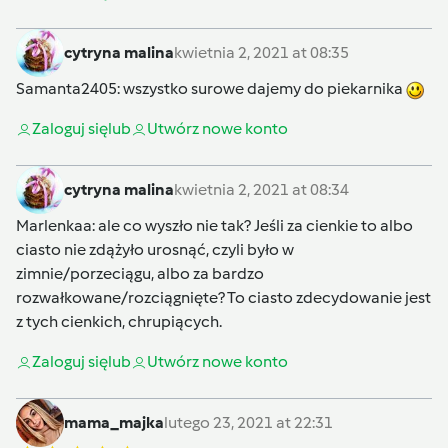
cytryna malina
kwietnia 2, 2021 at 08:35
Samanta2405
: wszystko surowe dajemy do piekarnika
Zaloguj się
lub
Utwórz nowe konto
cytryna malina
kwietnia 2, 2021 at 08:34
Marlenkaa
: ale co wyszło nie tak? Jeśli za cienkie to albo
ciasto nie zdążyło urosnąć, czyli było w
zimnie/porzeciągu, albo za bardzo
rozwałkowane/rozciągnięte? To ciasto zdecydowanie jest
z tych cienkich, chrupiących.
Zaloguj się
lub
Utwórz nowe konto
mama_majka
lutego 23, 2021 at 22:31