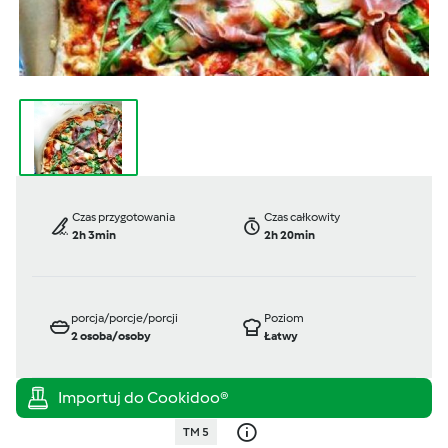
Czas przygotowania
Czas całkowity
2h 3min
2h 20min
porcja/porcje/porcji
Poziom
2
osoba/osoby
Łatwy
TM 5