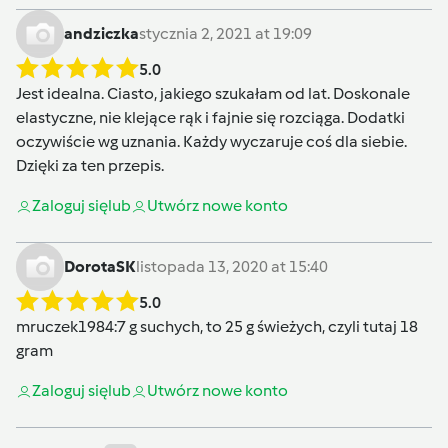
andziczka
stycznia 2, 2021 at 19:09
5.0
Jest idealna. Ciasto, jakiego szukałam od lat. Doskonale
elastyczne, nie klejące rąk i fajnie się rozciąga. Dodatki
oczywiście wg uznania. Każdy wyczaruje coś dla siebie.
Dzięki za ten przepis.
Zaloguj się
lub
Utwórz nowe konto
DorotaSK
listopada 13, 2020 at 15:40
5.0
mruczek1984
:7 g suchych, to 25 g świeżych, czyli tutaj 18
gram
Zaloguj się
lub
Utwórz nowe konto