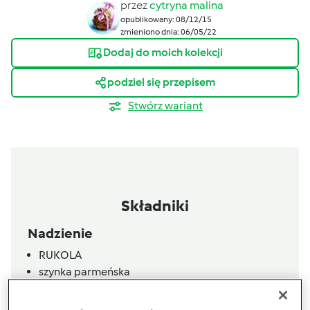
przez
cytryna malina
opublikowany: 08/12/15
zmieniono dnia: 06/05/22
Dodaj do moich kolekcji
podziel się przepisem
Stwórz wariant
Składniki
Nadzienie
RUKOLA
szynka parmeńska
150 g pomidorków cherry
150 g sera gouda