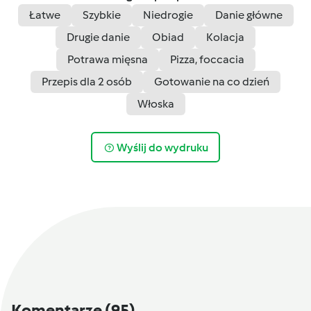
Łatwe
Szybkie
Niedrogie
Danie główne
Drugie danie
Obiad
Kolacja
Potrawa mięsna
Pizza, foccacia
Przepis dla 2 osób
Gotowanie na co dzień
Włoska
Wyślij do wydruku
Komentarze
(95)