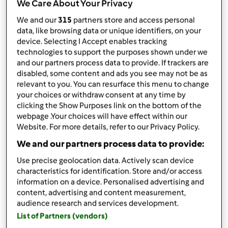
We Care About Your Privacy
1 kulka sera mozarella
We and our
315
partners store and access personal
Sos pomidorowy
data, like browsing data or unique identifiers, on your
1
puszka pomidorów bez skóry
device. Selecting I Accept enables tracking
technologies to support the purposes shown under we
3
ząbki
czosnku
and our partners process data to provide. If trackers are
oregano, sól, pieprz
disabled, some content and ads you see may not be as
oliwa z oliwek
relevant to you. You can resurface this menu to change
Ciasto
your choices or withdraw consent at any time by
clicking the Show Purposes link on the bottom of the
150
g
wody,
w temperaturze pokojowej
webpage .Your choices will have effect within our
0,5
łyżeczki cukru
Website. For more details, refer to our Privacy Policy.
1
łyżeczki soli
We and our partners process data to provide:
5
g
suchych drożdży
250
g
mąki pszennej typ 550
Use precise geolocation data. Actively scan device
characteristics for identification. Store and/or access
Lista zakupów
information on a device. Personalised advertising and
content, advertising and content measurement,
audience research and services development.
List of Partners (vendors)