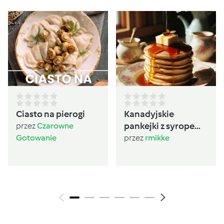
Ciasto na pierogi
Kanadyjskie
pankejki z syropem
przez
Czarowne
klonowym
Gotowanie
przez
rmikke