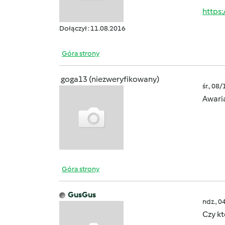
https
Dołączył : 11.08.2016
Góra strony
goga13 (niezweryfikowany)
śr., 08
Awaria
Góra strony
GusGus
ndz., 0
Czy k