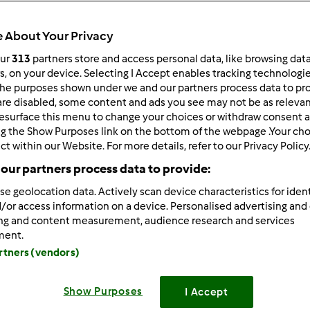
 po:
Wyników na stronę:
 About Your Privacy
owsze wyniki
10
our
313
partners store and access personal data, like browsing dat
rs, on your device. Selecting I Accept enables tracking technologi
he purposes shown under we and our partners process data to prov
are disabled, some content and ads you see may not be as relevan
esurface this menu to change your choices or withdraw consent a
ng the Show Purposes link on the bottom of the webpage .Your choi
ct within our Website. For more details, refer to our Privacy Policy
09/18/2017 - 06:20
w jeżeli coś niepokojącego dzieje się z urządzeniem, zawsze n
our partners process data to provide:
ję, że usterka zostanie szybko usunięta
se geolocation data. Actively scan device characteristics for ident
/or access information on a device. Personalised advertising and
ing and content measurement, audience research and services
ment.
Zaloguj
lu
artners (vendors)
9/14/2017 - 12:17
Show Purposes
I Accept
ie.