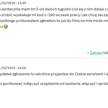
1/22/2015 - 13:39
serdecznie mam tm 5 od dwóch tygodni coś się z nim dzieje cał
 zrobić wyskakuje mi kod c-160 wczasie pracy i jak chcę zacząć
zystkiego próbowałam zgłosiłam to już do fimy on mie może mi z
ku
Zaloguj
lu
1/22/2015 - 14:16
wysłałaś zgłoszenie to wkrótce przyjedzie do Ciebie serwisant i s
z spróbować odłączyć urządzenie od zasilania, włączyć i sp