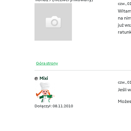
czw., 0
Witam 
na nim
już ws
ratun
Góra strony
Mixi
czw., 0
Jeśli 
Możes
Dołączył : 08.11.2010