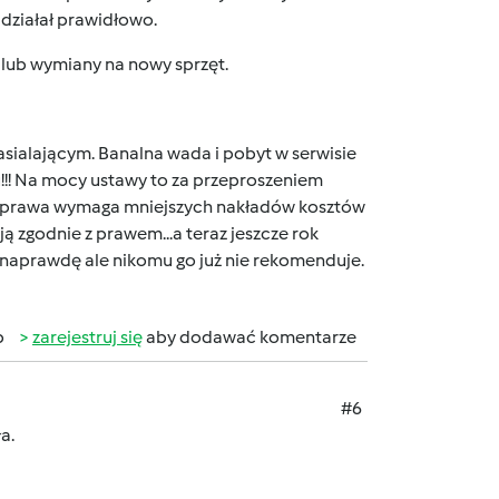
działał prawidłowo.
 lub wymiany na nowy sprzęt.
zasialającym. Banalna wada i pobyt w serwisie
u!!! Na mocy ustawy to za przeproszeniem
i naprawa wymaga mniejszych nakładów kosztów
ą zgodnie z prawem...a teraz jeszcze rok
t, naprawdę ale nikomu go już nie rekomenduje.
b
zarejestruj się
aby dodawać komentarze
#6
a.