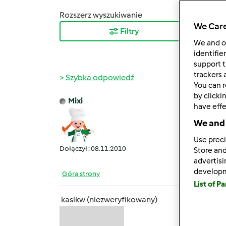
Rozszerz wyszukiwanie
Sortuj
We Care
Filtry
Najn
We and 
identifie
support t
trackers 
Szybka odpowiedź
You can r
by clicki
Mixi
have effe
pon., 
@kasik
We and 
nadzie
Use preci
Dołączył : 08.11.2010
Store and
advertis
develop
Góra strony
List of P
kasikw (niezweryfikowany)
czw., 0
Witajc