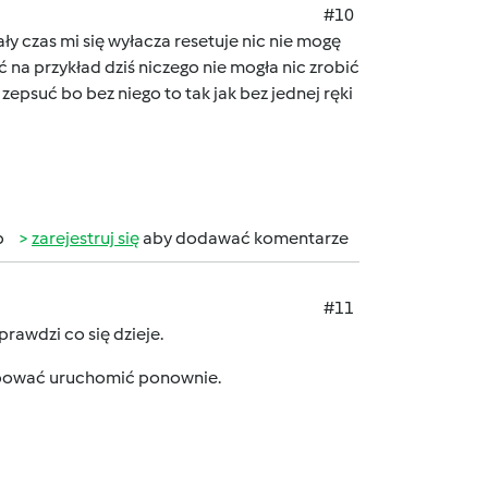
#10
y czas mi się wyłacza resetuje nic nie mogę
 na przykład dziś niczego nie mogła nic zrobić
epsuć bo bez niego to tak jak bez jednej ręki
b
zarejestruj się
aby dodawać komentarze
#11
prawdzi co się dzieje.
róbować uruchomić ponownie.