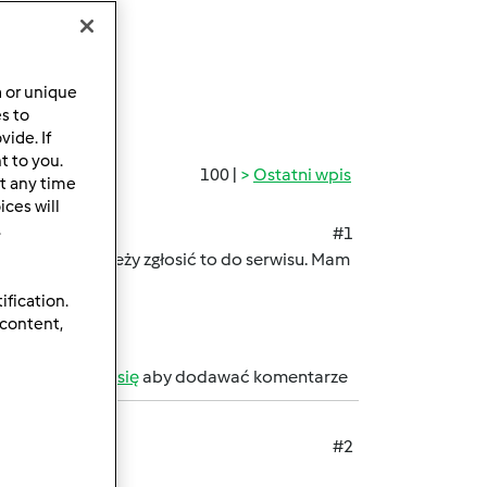
a or unique
es to
ide. If
t to you.
100 |
Ostatni wpis
t any time
ces will
.
#1
iezwłocznie należy zgłosić to do serwisu. Mam
ification.
 content,
b
zarejestruj się
aby dodawać komentarze
#2