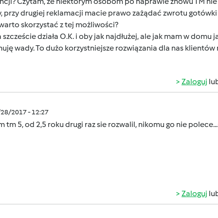
ncji? Czytam, że niektórym osobom po naprawie znowu TM nie 
, przy drugiej reklamacji macie prawo zażądać zwrotu gotówki
arto skorzystać z tej możliwości?
 szczeście działa O.K. i oby jak najdłużej, ale jak mam w domu 
uję wady. To dużo korzystniejsze rozwiązania dla nas klientów 
Zaloguj
lu
/28/2017 - 12:27
 tm 5, od 2,5 roku drugi raz sie rozwalil, nikomu go nie polece.
Zaloguj
lu