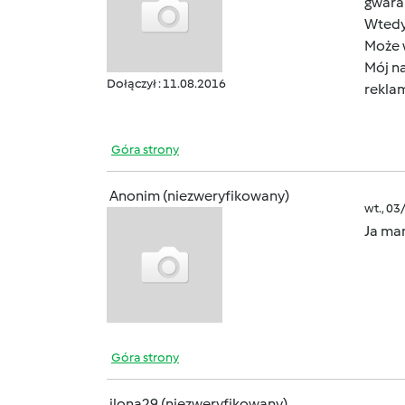
gwara
Wtedy
Może w
Mój na
Dołączył : 11.08.2016
reklam
Góra strony
Anonim (niezweryfikowany)
wt., 03
Ja mam
Góra strony
ilona29 (niezweryfikowany)