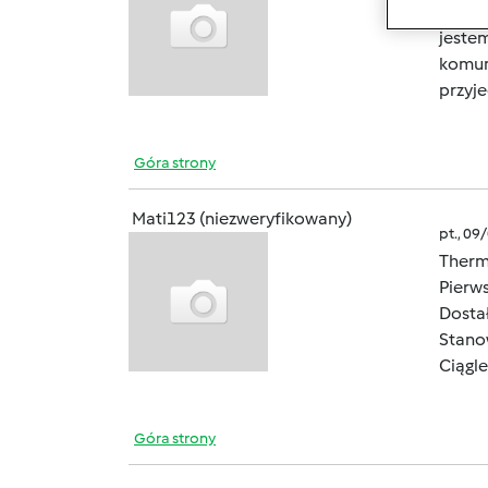
Jestem
jestem
komuni
przyje
Góra strony
Mati123 (niezweryfikowany)
pt., 09
Therm
Pierws
Dostał
Stanow
Ciągle
Góra strony