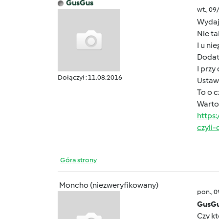
GusGus
wt., 09
Wydaje
Nie ta
I u ni
Dodat
I przy
Dołączył : 11.08.2016
Ustawi
To o c
Warto
https
czyli
Góra strony
Moncho (niezweryfikowany)
pon., 
GusGu
Czy k