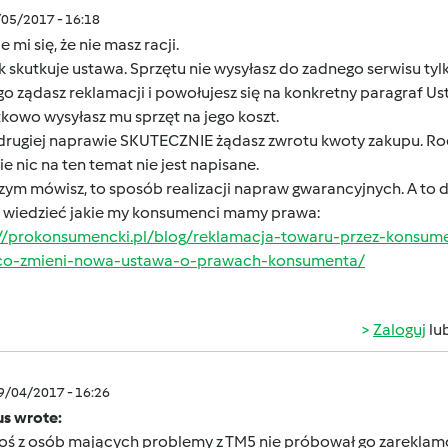
/05/2017 - 16:18
 mi się, że nie masz racji.
k skutkuje ustawa. Sprzętu nie wysyłasz do zadnego serwisu 
ego ządasz reklamacji i powołujesz się na konkretny paragraf Ust
kowo wysyłasz mu sprzęt na jego koszt.
 drugiej naprawie SKUTECZNIE żądasz zwrotu kwoty zakupu. Rodz
e nic na ten temat nie jest napisane.
zym mówisz, to sposób realizacji napraw gwarancyjnych. A to d
 wiedzieć jakie my konsumenci mamy prawa:
://prokonsumencki.pl/blog/reklamacja-towaru-przez-konsum
-co-zmieni-nowa-ustawa-o-prawach-konsumenta/
Zaloguj
lu
09/04/2017 - 16:26
s wrote:
toś z osób mających problemy z TM5 nie próbował go zarekla