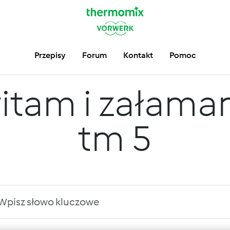
Przepisy
Forum
Kontakt
Pomoc
itam i załama
tm 5