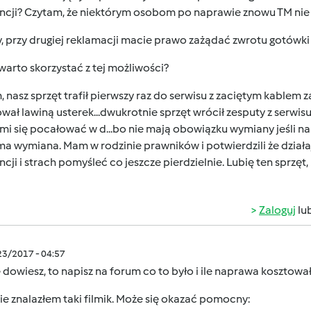
ncji? Czytam, że niektórym osobom po naprawie znowu TM nie 
, przy drugiej reklamacji macie prawo zażądać zwrotu gotówki
arto skorzystać z tej możliwości?
 nasz sprzęt trafił pierwszy raz do serwisu z zaciętym kablem 
wał lawiną usterek...dwukrotnie sprzęt wrócił zesputy z serwis
i mi się pocałować w d...bo nie mają obowiązku wymiany jeśl
ma wymiana. Mam w rodzinie prawników i potwierdzili że działaj
cji i strach pomyśleć co jeszcze pierdzielnie. Lubię ten sprzę
Zaloguj
lu
/23/2017 - 04:57
ę dowiesz, to napisz na forum co to było i ile naprawa kosztował
e znalazłem taki filmik. Może się okazać pomocny: