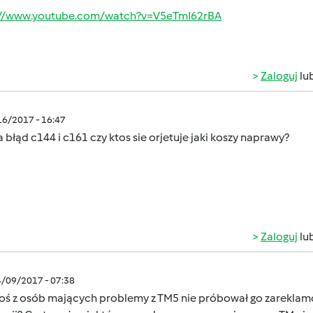
://www.youtube.com/watch?v=V5eTmI62rBA
Zaloguj
lu
/16/2017 - 16:47
 błąd c144 i c161 czy ktos sie orjetuje jaki koszy naprawy?
Zaloguj
lu
4/09/2017 - 07:38
toś z osób mających problemy z TM5 nie próbował go zarekla