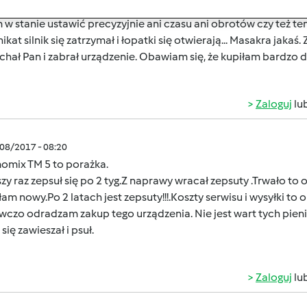
 użytkownikiem TM5 od podajże 16 lub 17 misięcy. No i zaczęł
 w stanie ustawić precyzyjnie ani czasu ani obrotów czy też 
kat silnik się zatrzymał i łopatki się otwierają... Masakra jak
chał Pan i zabrał urządzenie. Obawiam się, że kupiłam bardzo 
Zaloguj
lu
/08/2017 - 08:20
omix TM 5 to porażka.
zy raz zepsuł się po 2 tyg.Z naprawy wracał zepsuty .Trwało to o
am nowy.Po 2 latach jest zepsuty!!!.Koszty serwisu i wysyłki to ok
czo odradzam zakup tego urządzenia. Nie jest wart tych pieni
 się zawieszał i psuł.
Zaloguj
lu