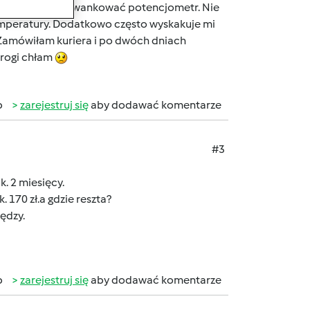
o się... Zaczął szwankować potencjometr. Nie
temperatury. Dodatkowo często wyskakuje mi
aś. Zamówiłam kuriera i po dwóch dniach
drogi chłam
b
zarejestruj się
aby dodawać komentarze
#3
k. 2 miesięcy.
. 170 zł.a gdzie reszta?
ędzy.
b
zarejestruj się
aby dodawać komentarze