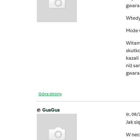
gwara
Wtedy
Może w
Witam,
skutko
kazal
niż sa
gwaran
Góra strony
GusGus
śr., 08
Jak si
W neci