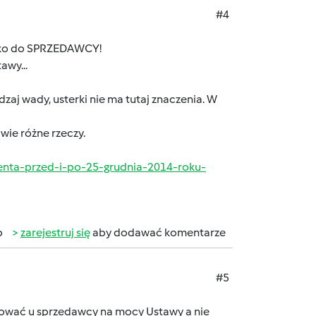
#4
tylko do SPRZEDAWCY!
awy...
aj wady, usterki nie ma tutaj znaczenia. W
wie różne rzeczy.
enta-przed-i-po-25-grudnia-2014-roku-
b
zarejestruj się
aby dodawać komentarze
#5
mować u sprzedawcy na mocy Ustawy a nie