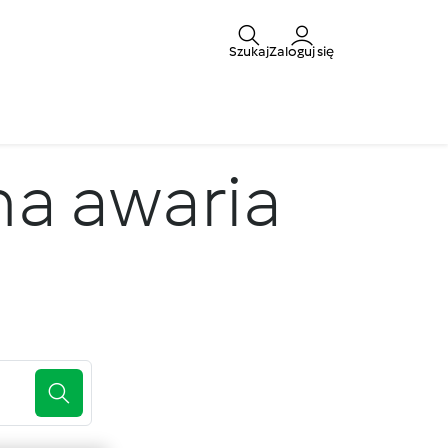
Szukaj
Zaloguj się
na awaria