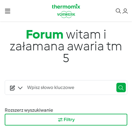
Przejdź do treści
Forum
witam i
załamana awaria tm
5
Rozszerz wyszukiwanie
Filtry