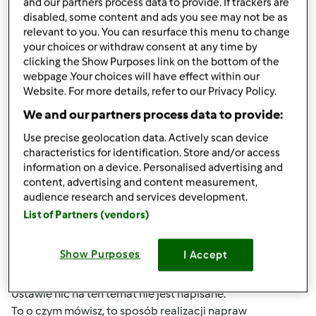
and our partners process data to provide. If trackers are
disabled, some content and ads you see may not be as
GusGus
Dołączył : 11.08.2016
relevant to you. You can resurface this menu to change
your choices or withdraw consent at any time by
clicking the Show Purposes link on the bottom of the
webpage .Your choices will have effect within our
Website. For more details, refer to our Privacy Policy.
We and our partners process data to provide:
Use precise geolocation data. Actively scan device
wt., 09/05/2017 - 16:18
#4
characteristics for identification. Store and/or access
Wydaje mi się, że nie masz racji.
information on a device. Personalised advertising and
Nie tak skutkuje ustawa. Sprzętu nie wysyłasz do zadnego
content, advertising and content measurement,
serwisu tylko do SPRZEDAWCY!
audience research and services development.
I u niego ządasz reklamacji i powołujesz się na konkretny
List of Partners (vendors)
paragraf Ustawy...
Dodatkowo wysyłasz mu sprzęt na jego koszt.
Show Purposes
I Accept
I przy drugiej naprawie SKUTECZNIE żądasz zwrotu kwoty
zakupu. Rodzaj wady, usterki nie ma tutaj znaczenia. W
Ustawie nic na ten temat nie jest napisane.
To o czym mówisz, to sposób realizacji napraw