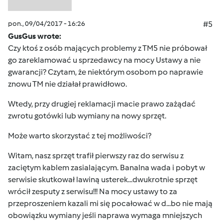
pon., 09/04/2017 - 16:26
#5
GusGus wrote:
Czy ktoś z osób mających problemy z TM5 nie próbował
go zareklamować u sprzedawcy na mocy Ustawy a nie
gwarancji? Czytam, że niektórym osobom po naprawie
znowu TM nie działał prawidłowo.
Wtedy, przy drugiej reklamacji macie prawo zażądać
zwrotu gotówki lub wymiany na nowy sprzęt.
Może warto skorzystać z tej możliwości?
Witam, nasz sprzęt trafił pierwszy raz do serwisu z
zaciętym kablem zasialającym. Banalna wada i pobyt w
serwisie skutkował lawiną usterek...dwukrotnie sprzęt
wrócił zesputy z serwisu!!! Na mocy ustawy to za
przeproszeniem kazali mi się pocałować w d...bo nie mają
obowiązku wymiany jeśli naprawa wymaga mniejszych