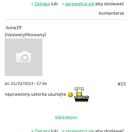
Zaloguj
lub
zarejestruj się
aby dodawać
komentarze
ilona29
(niezweryfikowany)
pt., 01/23/2015 - 17:36
#15
naprawiony usterka usunięta
Góra strony
Zaloguj
lub
zarejestruj się
aby dodawać