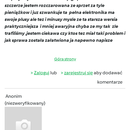
szczerze jestem rozczarowana ze sprzet za tyle
pieniążkow i juz szwankuje ta pełna elektronika ma
swoje plusy ale tez i minusy mysle ze ta starsza wersia
praktyczniejsza i mniej awaryjna chyba ze my tak zle
trafiliśmy ,jestem ciekawa czy ktos tez miał taki problem i
jak sprawa została załatwiona ja napewno napisze
Góra strony
Zaloguj
lub
zarejestruj się
aby dodawać
komentarze
Anonim
(niezweryfikowany)