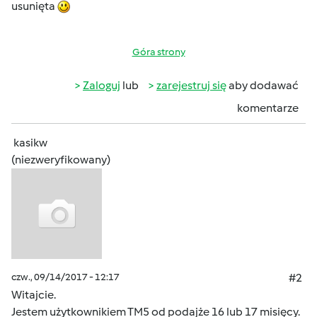
usunięta
Góra strony
Zaloguj
lub
zarejestruj się
aby dodawać
komentarze
kasikw
(niezweryfikowany)
czw., 09/14/2017 - 12:17
#2
Witajcie.
Jestem użytkownikiem TM5 od podajże 16 lub 17 misięcy.