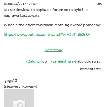
śr., 08/23/2017 - 04:57
#6
Jak się dowiesz, to napisz na forum co to było i ile
naprawa kosztowała.
W necie znalazłem taki filmik. Może się okazać pomocny:
https://www.youtube.com/watch?v=V5eTmI62rBA
Góra strony
Zaloguj
lub
zarejestruj się
aby dodawać
komentarze
goga13
(niezweryfikowany)