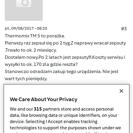
pt., 09/08/2017 - 08:20
#3
Thermomix TM 5 to porażka.
Pierwszy raz zepsuł się po 2 tyg.Z naprawy wracał zepsuty
.Trwało to ok. 2 miesięcy.
Dostałam nowy.Po 2 latach jest zepsuty!!!.Koszty serwisu i
wysyłki to ok. 170 zł.a gdzie reszta?
Stanowczo odradzam zakup tego urządzenia. Nie jest
wart tych pieniędzy.
Ciągle się zawieszał i psuł.
We Care About Your Privacy
Góra strony
We and our
315
partners store and access personal
data, like browsing data or unique identifiers, on your
Zaloguj
lub
zarejestruj się
aby dodawać
device. Selecting I Accept enables tracking
technologies to support the purposes shown under we
komentarze