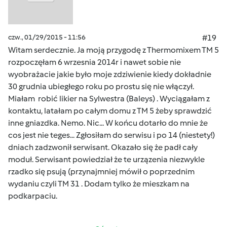
czw., 01/29/2015 - 11:56
#19
Witam serdecznie. Ja moją przygodę z Thermomixem TM 5
rozpoczęłam 6 wrzesnia 2014r i nawet sobie nie
wyobrażacie jakie było moje zdziwienie kiedy dokładnie
30 grudnia ubiegłego roku po prostu się nie włączył.
Miałam robić likier na Sylwestra (Baleys) . Wyciągałam z
kontaktu, latałam po całym domu z TM 5 żeby sprawdzić
inne gniazdka. Nemo. Nic... W końcu dotarło do mnie że
cos jest nie teges... Zgłosiłam do serwisu i po 14 (niestety!)
dniach zadzwonił serwisant. Okazało się że padł cały
moduł. Serwisant powiedział że te urzązenia niezwykle
rzadko się psują (przynajmniej mówił o poprzednim
wydaniu czyli TM 31 . Dodam tylko że mieszkam na
podkarpaciu.