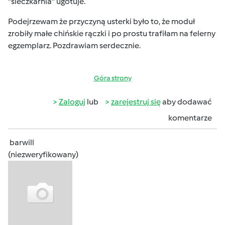
"sieczkarnia" ugotuje.
Podejrzewam że przyczyną usterki było to, że moduł
zrobiły małe chińskie rączki i po prostu trafiłam na felerny
egzemplarz. Pozdrawiam serdecznie.
Góra strony
Zaloguj
lub
zarejestruj się
aby dodawać
komentarze
barwill
(niezweryfikowany)