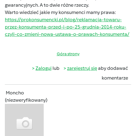
gwarancyjnych. A to dwie różne rzeczy.
Warto wiedzieć jakie my konsumenci mamy prawa:
https://prokonsumencki.pl/blog/reklamacja-towaru-
przez-konsumenta-przed-i-po-25-grudnia-2014-roku-
czyli-co-zmieni-nowa-ustawa-o-prawach-konsumenta/
Góra strony
Zaloguj
lub
zarejestruj się
aby dodawać
komentarze
Moncho
(niezweryfikowany)