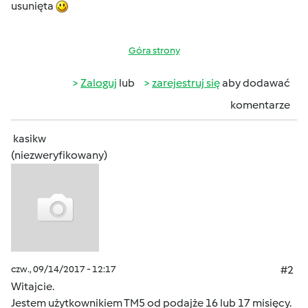
usunięta
Góra strony
Zaloguj
lub
zarejestruj się
aby dodawać
komentarze
kasikw
(niezweryfikowany)
czw., 09/14/2017 - 12:17
#2
Witajcie.
Jestem użytkownikiem TM5 od podajże 16 lub 17 misięcy.