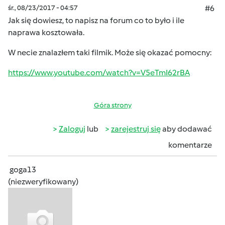
śr., 08/23/2017 - 04:57
#6
Jak się dowiesz, to napisz na forum co to było i ile
naprawa kosztowała.
W necie znalazłem taki filmik. Może się okazać pomocny:
https://www.youtube.com/watch?v=V5eTmI62rBA
Góra strony
Zaloguj
lub
zarejestruj się
aby dodawać
komentarze
goga13
(niezweryfikowany)