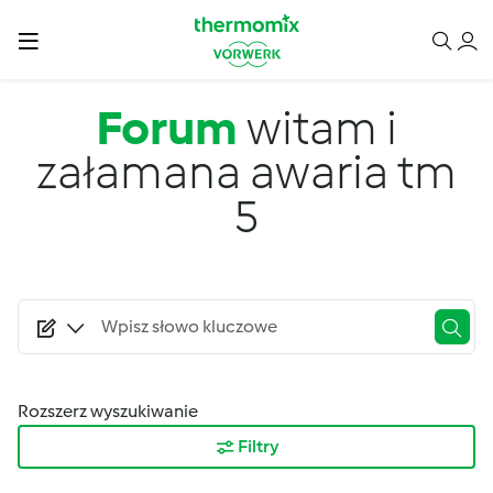
Przejdź do treści
Forum
witam i
załamana awaria tm
5
Rozszerz wyszukiwanie
Filtry