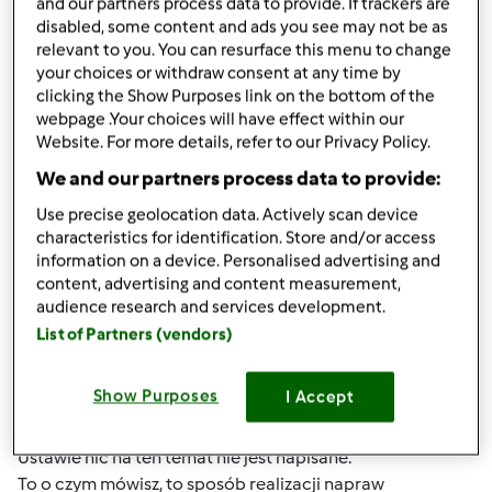
and our partners process data to provide. If trackers are
disabled, some content and ads you see may not be as
GusGus
Dołączył : 11.08.2016
relevant to you. You can resurface this menu to change
your choices or withdraw consent at any time by
clicking the Show Purposes link on the bottom of the
webpage .Your choices will have effect within our
Website. For more details, refer to our Privacy Policy.
We and our partners process data to provide:
Use precise geolocation data. Actively scan device
wt., 09/05/2017 - 16:18
#4
characteristics for identification. Store and/or access
Wydaje mi się, że nie masz racji.
information on a device. Personalised advertising and
Nie tak skutkuje ustawa. Sprzętu nie wysyłasz do zadnego
content, advertising and content measurement,
serwisu tylko do SPRZEDAWCY!
audience research and services development.
I u niego ządasz reklamacji i powołujesz się na konkretny
List of Partners (vendors)
paragraf Ustawy...
Dodatkowo wysyłasz mu sprzęt na jego koszt.
Show Purposes
I Accept
I przy drugiej naprawie SKUTECZNIE żądasz zwrotu kwoty
zakupu. Rodzaj wady, usterki nie ma tutaj znaczenia. W
Ustawie nic na ten temat nie jest napisane.
To o czym mówisz, to sposób realizacji napraw