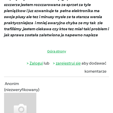
szczerze jestem rozczarowana ze sprzet za tyle
pieniążkow i juz szwankuje ta pełna elektronika ma
swoje plusy ale tez i minusy mysle ze ta starsza wersia
praktyczniejsza i mniej awaryjna chyba ze my tak zle
trafiliśmy ,jestem ciekawa czy ktos tez miał taki problem i
jak sprawa została załatwiona ja napewno napisze
Góra strony
Zaloguj
lub
zarejestruj się
aby dodawać
komentarze
Anonim
(niezweryfikowany)