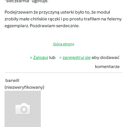
"sieczkarnia" ugotuje.
Podejrzewam że przyczyną usterki było to, że moduł
zrobiły małe chińskie rączki i po prostu trafiłam na felerny
egzemplarz. Pozdrawiam serdecznie.
Góra strony
Zaloguj
lub
zarejestruj się
aby dodawać
komentarze
barwill
(niezweryfikowany)