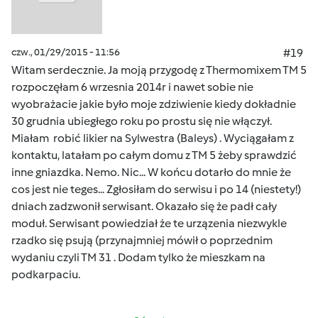
czw., 01/29/2015 - 11:56
#19
Witam serdecznie. Ja moją przygodę z Thermomixem TM 5
rozpoczęłam 6 wrzesnia 2014r i nawet sobie nie
wyobrażacie jakie było moje zdziwienie kiedy dokładnie
30 grudnia ubiegłego roku po prostu się nie włączył.
Miałam robić likier na Sylwestra (Baleys) . Wyciągałam z
kontaktu, latałam po całym domu z TM 5 żeby sprawdzić
inne gniazdka. Nemo. Nic... W końcu dotarło do mnie że
cos jest nie teges... Zgłosiłam do serwisu i po 14 (niestety!)
dniach zadzwonił serwisant. Okazało się że padł cały
moduł. Serwisant powiedział że te urzązenia niezwykle
rzadko się psują (przynajmniej mówił o poprzednim
wydaniu czyli TM 31 . Dodam tylko że mieszkam na
podkarpaciu.