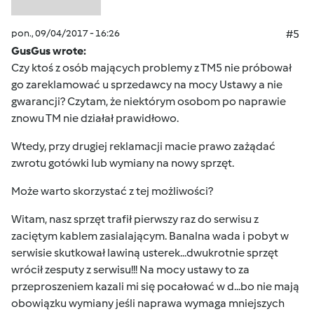
pon., 09/04/2017 - 16:26
#5
GusGus wrote:
Czy ktoś z osób mających problemy z TM5 nie próbował
go zareklamować u sprzedawcy na mocy Ustawy a nie
gwarancji? Czytam, że niektórym osobom po naprawie
znowu TM nie działał prawidłowo.
Wtedy, przy drugiej reklamacji macie prawo zażądać
zwrotu gotówki lub wymiany na nowy sprzęt.
Może warto skorzystać z tej możliwości?
Witam, nasz sprzęt trafił pierwszy raz do serwisu z
zaciętym kablem zasialającym. Banalna wada i pobyt w
serwisie skutkował lawiną usterek...dwukrotnie sprzęt
wrócił zesputy z serwisu!!! Na mocy ustawy to za
przeproszeniem kazali mi się pocałować w d...bo nie mają
obowiązku wymiany jeśli naprawa wymaga mniejszych