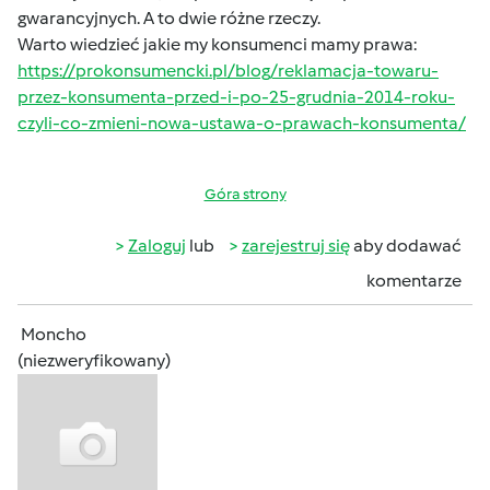
gwarancyjnych. A to dwie różne rzeczy.
Warto wiedzieć jakie my konsumenci mamy prawa:
https://prokonsumencki.pl/blog/reklamacja-towaru-
przez-konsumenta-przed-i-po-25-grudnia-2014-roku-
czyli-co-zmieni-nowa-ustawa-o-prawach-konsumenta/
Góra strony
Zaloguj
lub
zarejestruj się
aby dodawać
komentarze
Moncho
(niezweryfikowany)