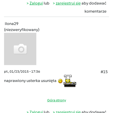
Zaloguj
lub
zarejestruj się
aby dodawać
komentarze
ilona29
(niezweryfikowany)
pt., 01/23/2015 - 17:36
#15
naprawiony usterka usunięta
Góra strony
Zaloguj
lub
zarejestruj się
aby dodawać