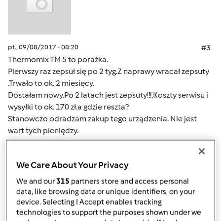
pt., 09/08/2017 - 08:20
#3
Thermomix TM 5 to porażka.
Pierwszy raz zepsuł się po 2 tyg.Z naprawy wracał zepsuty
.Trwało to ok. 2 miesięcy.
Dostałam nowy.Po 2 latach jest zepsuty!!!.Koszty serwisu i
wysyłki to ok. 170 zł.a gdzie reszta?
Stanowczo odradzam zakup tego urządzenia. Nie jest
wart tych pieniędzy.
Ciągle się zawieszał i psuł.
We Care About Your Privacy
Góra strony
We and our
315
partners store and access personal
data, like browsing data or unique identifiers, on your
Zaloguj
lub
zarejestruj się
aby dodawać
device. Selecting I Accept enables tracking
technologies to support the purposes shown under we
komentarze