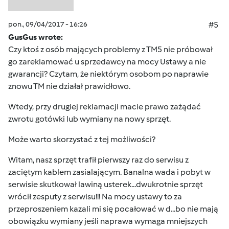
pon., 09/04/2017 - 16:26
#5
GusGus wrote:
Czy ktoś z osób mających problemy z TM5 nie próbował
go zareklamować u sprzedawcy na mocy Ustawy a nie
gwarancji? Czytam, że niektórym osobom po naprawie
znowu TM nie działał prawidłowo.
Wtedy, przy drugiej reklamacji macie prawo zażądać
zwrotu gotówki lub wymiany na nowy sprzęt.
Może warto skorzystać z tej możliwości?
Witam, nasz sprzęt trafił pierwszy raz do serwisu z
zaciętym kablem zasialającym. Banalna wada i pobyt w
serwisie skutkował lawiną usterek...dwukrotnie sprzęt
wrócił zesputy z serwisu!!! Na mocy ustawy to za
przeproszeniem kazali mi się pocałować w d...bo nie mają
obowiązku wymiany jeśli naprawa wymaga mniejszych