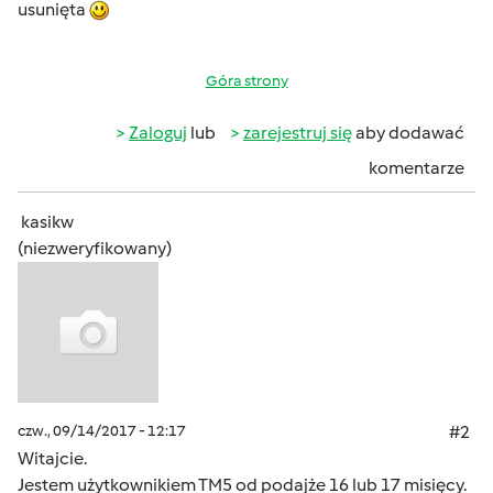
usunięta
Góra strony
Zaloguj
lub
zarejestruj się
aby dodawać
komentarze
kasikw
(niezweryfikowany)
czw., 09/14/2017 - 12:17
#2
Witajcie.
Jestem użytkownikiem TM5 od podajże 16 lub 17 misięcy.