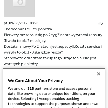
pt., 09/08/2017 - 08:20
#3
Thermomix TM 5 to porażka.
Pierwszy raz zepsuł się po 2 tyg.Z naprawy wracał zepsuty
.Trwało to ok. 2 miesięcy.
Dostałam nowy.Po 2 latach jest zepsuty!!!.Koszty serwisu i
wysyłki to ok. 170 zł.a gdzie reszta?
Stanowczo odradzam zakup tego urządzenia. Nie jest
wart tych pieniędzy.
Ciągle się zawieszał i psuł.
We Care About Your Privacy
Góra strony
We and our
315
partners store and access personal
data, like browsing data or unique identifiers, on your
Zaloguj
lub
zarejestruj się
aby dodawać
device. Selecting I Accept enables tracking
technologies to support the purposes shown under we
komentarze