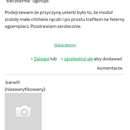
"sieczkarnia" ugotuje.
Podejrzewam że przyczyną usterki było to, że moduł
zrobiły małe chińskie rączki i po prostu trafiłam na felerny
egzemplarz. Pozdrawiam serdecznie.
Góra strony
Zaloguj
lub
zarejestruj się
aby dodawać
komentarze
barwill
(niezweryfikowany)