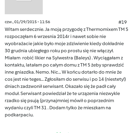
czw., 01/29/2015 - 11:56
#19
Witam serdecznie. Ja moją przygodę z Thermomixem TM 5
rozpoczęłam 6 wrzesnia 2014r i nawet sobie nie
wyobrażacie jakie było moje zdziwienie kiedy dokładnie
30 grudnia ubiegłego roku po prostu się nie włączył.
Miałam robić likier na Sylwestra (Baleys) . Wyciągałam z
kontaktu, latałam po całym domu z TM 5 żeby sprawdzić
inne gniazdka. Nemo. Nic... W końcu dotarło do mnie że
cos jest nie teges... Zgłosiłam do serwisu i po 14 (niestety!)
dniach zadzwonił serwisant. Okazało się że padł cały
moduł. Serwisant powiedział że te urzązenia niezwykle
rzadko się psują (przynajmniej mówił o poprzednim
wydaniu czyli TM 31 . Dodam tylko że mieszkam na
podkarpaciu.