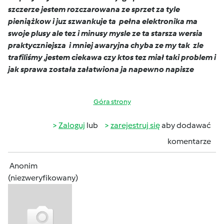
szczerze jestem rozczarowana ze sprzet za tyle
pieniążkow i juz szwankuje ta pełna elektronika ma
swoje plusy ale tez i minusy mysle ze ta starsza wersia
praktyczniejsza i mniej awaryjna chyba ze my tak zle
trafiliśmy ,jestem ciekawa czy ktos tez miał taki problem i
jak sprawa została załatwiona ja napewno napisze
Góra strony
Zaloguj
lub
zarejestruj się
aby dodawać
komentarze
Anonim
(niezweryfikowany)