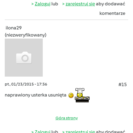
Zaloguj
lub
zarejestruj się
aby dodawać
komentarze
ilona29
(niezweryfikowany)
pt., 01/23/2015 - 17:36
#15
naprawiony usterka usunięta
Góra strony
Zaloguj
lub
zarejestruj się
aby dodawać