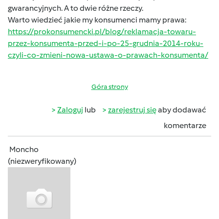
gwarancyjnych. A to dwie różne rzeczy.
Warto wiedzieć jakie my konsumenci mamy prawa:
https://prokonsumencki.pl/blog/reklamacja-towaru-
przez-konsumenta-przed-i-po-25-grudnia-2014-roku-
czyli-co-zmieni-nowa-ustawa-o-prawach-konsumenta/
Góra strony
Zaloguj
lub
zarejestruj się
aby dodawać
komentarze
Moncho
(niezweryfikowany)