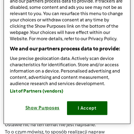
and our partners process data to provide. If trackers are
disabled, some content and ads you see may not be as
GusGus
Dołączył : 11.08.2016
relevant to you. You can resurface this menu to change
your choices or withdraw consent at any time by
clicking the Show Purposes link on the bottom of the
webpage .Your choices will have effect within our
Website. For more details, refer to our Privacy Policy.
We and our partners process data to provide:
Use precise geolocation data. Actively scan device
wt., 09/05/2017 - 16:18
#4
characteristics for identification. Store and/or access
Wydaje mi się, że nie masz racji.
information on a device. Personalised advertising and
Nie tak skutkuje ustawa. Sprzętu nie wysyłasz do zadnego
content, advertising and content measurement,
serwisu tylko do SPRZEDAWCY!
audience research and services development.
I u niego ządasz reklamacji i powołujesz się na konkretny
List of Partners (vendors)
paragraf Ustawy...
Dodatkowo wysyłasz mu sprzęt na jego koszt.
Show Purposes
I Accept
I przy drugiej naprawie SKUTECZNIE żądasz zwrotu kwoty
zakupu. Rodzaj wady, usterki nie ma tutaj znaczenia. W
Ustawie nic na ten temat nie jest napisane.
To o czym mówisz, to sposób realizacji napraw