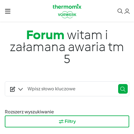
Przejdź do treści
Forum
witam i
załamana awaria tm
5
Rozszerz wyszukiwanie
Filtry