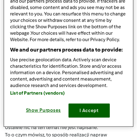
and our partners process data to provide. If trackers are
disabled, some content and ads you see may not be as
GusGus
Dołączył : 11.08.2016
relevant to you. You can resurface this menu to change
your choices or withdraw consent at any time by
clicking the Show Purposes link on the bottom of the
webpage .Your choices will have effect within our
Website. For more details, refer to our Privacy Policy.
We and our partners process data to provide:
Use precise geolocation data. Actively scan device
wt., 09/05/2017 - 16:18
#4
characteristics for identification. Store and/or access
Wydaje mi się, że nie masz racji.
information on a device. Personalised advertising and
Nie tak skutkuje ustawa. Sprzętu nie wysyłasz do zadnego
content, advertising and content measurement,
serwisu tylko do SPRZEDAWCY!
audience research and services development.
I u niego ządasz reklamacji i powołujesz się na konkretny
List of Partners (vendors)
paragraf Ustawy...
Dodatkowo wysyłasz mu sprzęt na jego koszt.
Show Purposes
I Accept
I przy drugiej naprawie SKUTECZNIE żądasz zwrotu kwoty
zakupu. Rodzaj wady, usterki nie ma tutaj znaczenia. W
Ustawie nic na ten temat nie jest napisane.
To o czym mówisz, to sposób realizacji napraw