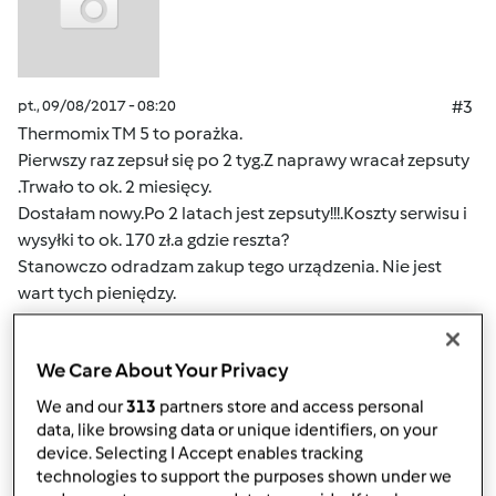
pt., 09/08/2017 - 08:20
#3
Thermomix TM 5 to porażka.
Pierwszy raz zepsuł się po 2 tyg.Z naprawy wracał zepsuty
.Trwało to ok. 2 miesięcy.
Dostałam nowy.Po 2 latach jest zepsuty!!!.Koszty serwisu i
wysyłki to ok. 170 zł.a gdzie reszta?
Stanowczo odradzam zakup tego urządzenia. Nie jest
wart tych pieniędzy.
Ciągle się zawieszał i psuł.
We Care About Your Privacy
Góra strony
We and our
313
partners store and access personal
data, like browsing data or unique identifiers, on your
Zaloguj
lub
zarejestruj się
aby dodawać
device. Selecting I Accept enables tracking
technologies to support the purposes shown under we
komentarze