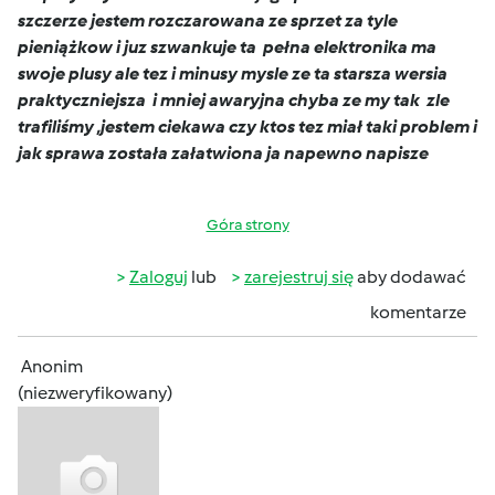
szczerze jestem rozczarowana ze sprzet za tyle
pieniążkow i juz szwankuje ta pełna elektronika ma
swoje plusy ale tez i minusy mysle ze ta starsza wersia
praktyczniejsza i mniej awaryjna chyba ze my tak zle
trafiliśmy ,jestem ciekawa czy ktos tez miał taki problem i
jak sprawa została załatwiona ja napewno napisze
Góra strony
Zaloguj
lub
zarejestruj się
aby dodawać
komentarze
Anonim
(niezweryfikowany)