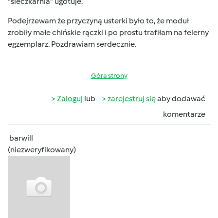
"sieczkarnia" ugotuje.
Podejrzewam że przyczyną usterki było to, że moduł
zrobiły małe chińskie rączki i po prostu trafiłam na felerny
egzemplarz. Pozdrawiam serdecznie.
Góra strony
Zaloguj
lub
zarejestruj się
aby dodawać
komentarze
barwill
(niezweryfikowany)