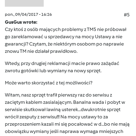
pon., 09/04/2017 - 16:26
#5
GusGus wrote:
Czy ktoś z osób mających problemy z TM5 nie próbował
go zareklamować u sprzedawcy na mocy Ustawy a nie
gwarancji? Czytam, że niektórym osobom po naprawie
znowu TM nie działał prawidłowo.
Wtedy, przy drugiej reklamacji macie prawo zażądać
zwrotu gotówki lub wymiany na nowy sprzęt.
Może warto skorzystać z tej możliwości?
Witam, nasz sprzęt trafił pierwszy raz do serwisu z
zaciętym kablem zasialającym. Banalna wada i pobyt w
serwisie skutkował lawiną usterek...dwukrotnie sprzęt
wrócił zesputy z serwisu!!! Na mocy ustawy to za
przeproszeniem kazali mi się pocałować w d...bo nie mają
obowiązku wymiany jeśli naprawa wymaga mniejszych