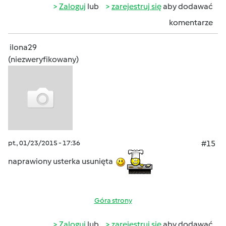
Zaloguj
lub
zarejestruj się
aby dodawać
komentarze
ilona29
(niezweryfikowany)
pt., 01/23/2015 - 17:36
#15
naprawiony usterka usunięta
Góra strony
Zaloguj
lub
zarejestruj się
aby dodawać