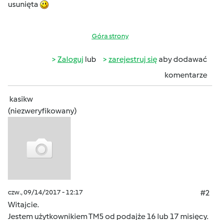
usunięta
Góra strony
Zaloguj
lub
zarejestruj się
aby dodawać
komentarze
kasikw
(niezweryfikowany)
czw., 09/14/2017 - 12:17
#2
Witajcie.
Jestem użytkownikiem TM5 od podajże 16 lub 17 misięcy.