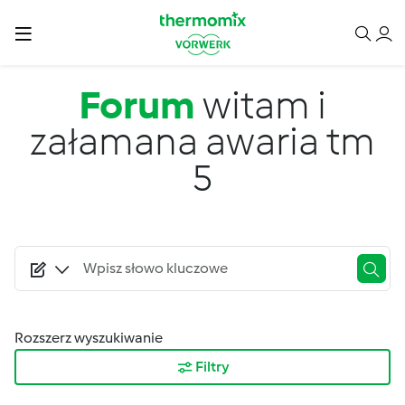
Przejdź do treści
Forum
witam i
załamana awaria tm
5
Rozszerz wyszukiwanie
Filtry