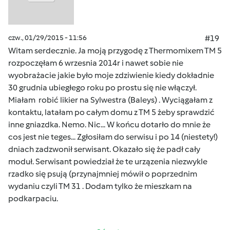
czw., 01/29/2015 - 11:56
#19
Witam serdecznie. Ja moją przygodę z Thermomixem TM 5
rozpoczęłam 6 wrzesnia 2014r i nawet sobie nie
wyobrażacie jakie było moje zdziwienie kiedy dokładnie
30 grudnia ubiegłego roku po prostu się nie włączył.
Miałam robić likier na Sylwestra (Baleys) . Wyciągałam z
kontaktu, latałam po całym domu z TM 5 żeby sprawdzić
inne gniazdka. Nemo. Nic... W końcu dotarło do mnie że
cos jest nie teges... Zgłosiłam do serwisu i po 14 (niestety!)
dniach zadzwonił serwisant. Okazało się że padł cały
moduł. Serwisant powiedział że te urzązenia niezwykle
rzadko się psują (przynajmniej mówił o poprzednim
wydaniu czyli TM 31 . Dodam tylko że mieszkam na
podkarpaciu.