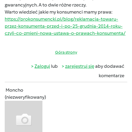
gwarancyjnych. A to dwie różne rzeczy.
Warto wiedzieć jakie my konsumenci mamy prawa:
https://prokonsumencki.pl/blog/reklamacja-towaru-
przez-konsumenta-przed-i-po-25-grudnia-2014-roku-
czyli-co-zmieni-nowa-ustawa-o-prawach-konsumenta/
Góra strony
Zaloguj
lub
zarejestruj się
aby dodawać
komentarze
Moncho
(niezweryfikowany)