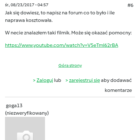
śr., 08/23/2017 - 04:57
#6
Jak się dowiesz, to napisz na forum co to było i ile
naprawa kosztowała.
W necie znalazłem taki filmik. Może się okazać pomocny:
https://www.youtube.com/watch?v=V5eTmI62rBA
Góra strony
Zaloguj
lub
zarejestruj się
aby dodawać
komentarze
goga13
(niezweryfikowany)