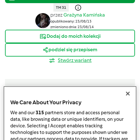
TM 31
przez
Grażyna Kamińska
opublikowany: 23/08/13
zmieniono dnia: 23/08/14
Dodaj do moich kolekcji
podziel się przepisem
Stwórz wariant
We Care About Your Privacy
Składniki
We and our
315
partners store and access personal
ulubiony dżem lub sok własnej roboty
data, like browsing data or unique identifiers, on your
Legumina
device. Selecting I Accept enables tracking
technologies to support the purposes shown under we
1
łyżka miodu gryczanego
and our partners process data to provide. If trackers are