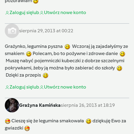
pozdrawiam
Zaloguj się
lub
Utwórz nowe konto
sierpnia 29, 2013 at 00:22
Grażynko, legumina pyszna
Wczoraj ją zajadałyśmy ze
smakiem
Polecam, bo to pożywne i zdrowe danie
Muszę nabyć pojemniczki kubeczki z dobrze szczelnymi
pokrywkami, żeby ją można było zabierać do szkoły
Dzięki za przepis
Zaloguj się
lub
Utwórz nowe konto
Grażyna Kamińska
sierpnia 26, 2013 at 18:19
Cieszę się że legumina smakowała
dziękuję Ewo za
gwiazdki