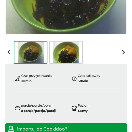
Czas przygotowania
Czas całkowity
30min
30min
porcja/porcje/porcji
Poziom
0
porcja/porcje/porcji
Łatwy