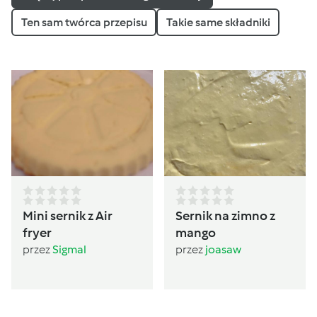
Ten sam twórca przepisu
Takie same składniki
Mini sernik z Air
Sernik na zimno z
fryer
mango
przez
Sigmal
przez
joasaw