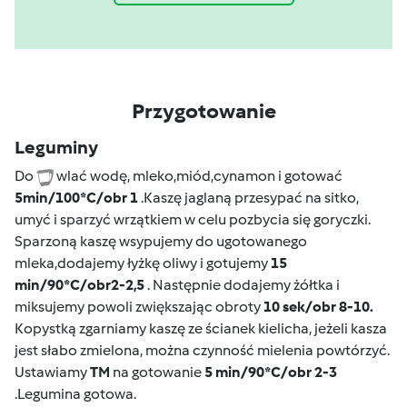
Przygotowanie
Leguminy
Do
wlać wodę, mleko,miód,cynamon i gotować
5min/100*C/obr 1
.Kaszę jaglaną przesypać na sitko,
umyć i sparzyć wrzątkiem w celu pozbycia się goryczki.
Sparzoną kaszę wsypujemy do ugotowanego
mleka,dodajemy łyżkę oliwy i gotujemy
15
min/90*C/obr
2-2,5
. Następnie dodajemy żółtka i
miksujemy powoli zwiększając obroty
10 sek/obr 8-10.
Kopystką zgarniamy kaszę ze ścianek kielicha, jeżeli kasza
jest słabo zmielona, można czynność mielenia powtórzyć.
Ustawiamy
TM
na gotowanie
5 min/90*C/obr 2-3
.Legumina gotowa.