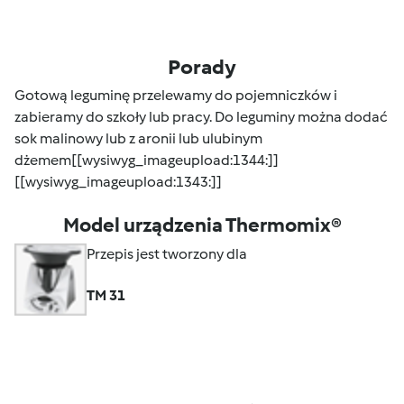
Porady
Gotową leguminę przelewamy do pojemniczków i
zabieramy do szkoły lub pracy. Do leguminy można dodać
sok malinowy lub z aronii lub ulubinym
dżemem[[wysiwyg_imageupload:1344:]]
[[wysiwyg_imageupload:1343:]]
Model urządzenia Thermomix®
Przepis jest tworzony dla
TM 31