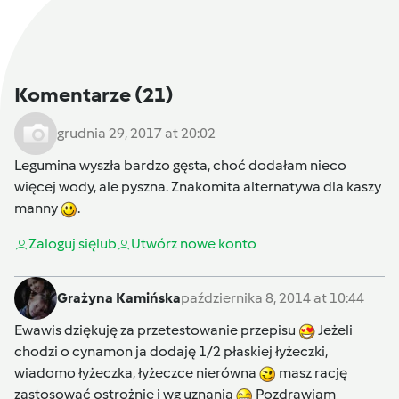
Komentarze
(21)
grudnia 29, 2017 at 20:02
Legumina wyszła bardzo gęsta, choć dodałam nieco
więcej wody, ale pyszna. Znakomita alternatywa dla kaszy
manny
.
Zaloguj się
lub
Utwórz nowe konto
Grażyna Kamińska
października 8, 2014 at 10:44
Ewawis dziękuję za przetestowanie przepisu
Jeżeli
chodzi o cynamon ja dodaję 1/2 płaskiej łyżeczki,
wiadomo łyżeczka, łyżeczce nierówna
masz rację
zastosować ostrożnie i wg uznania
Pozdrawiam