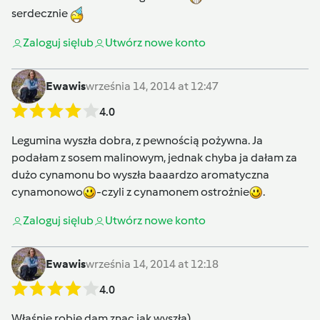
serdecznie
Zaloguj się
lub
Utwórz nowe konto
Ewawis
września 14, 2014 at 12:47
4.0
Legumina wyszła dobra, z pewnością pożywna. Ja
podałam z sosem malinowym, jednak chyba ja dałam za
dużo cynamonu bo wyszła baaardzo aromatyczna
cynamonowo
-czyli z cynamonem ostrożnie
.
Zaloguj się
lub
Utwórz nowe konto
Ewawis
września 14, 2014 at 12:18
4.0
Właśnie robię dam znac jak wyszła)