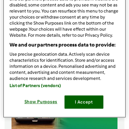
2
żółtka
disabled, some content and ads you see may not be as
1
łyżka oliwy z oliwek lub masła,
ja dałam oliwę
relevant to you. You can resurface this menu to change
1/2
łyżeczki cynamonu
your choices or withdraw consent at any time by
150
g
kaszy jaglanej
clicking the Show Purposes link on the bottom of the
webpage .Your choices will have effect within our
250
g
mleka 3,2%
Website. For more details, refer to our Privacy Policy.
250
g
wody
We and our partners process data to provide:
Lista zakupów
Use precise geolocation data. Actively scan device
characteristics for identification. Store and/or access
information on a device. Personalised advertising and
content, advertising and content measurement,
audience research and services development.
List of Partners (vendors)
Show Purposes
I Accept