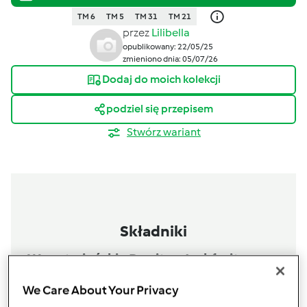
TM 6
TM 5
TM 31
TM 21
przez
Lilibella
opublikowany: 22/05/25
zmieniono dnia: 05/07/26
Dodaj do moich kolekcji
podziel się przepisem
Stwórz wariant
Składniki
Wegetariańskie Burrito z Jackfruit,
czerwoną fasolą i guacamole
We Care About Your Privacy