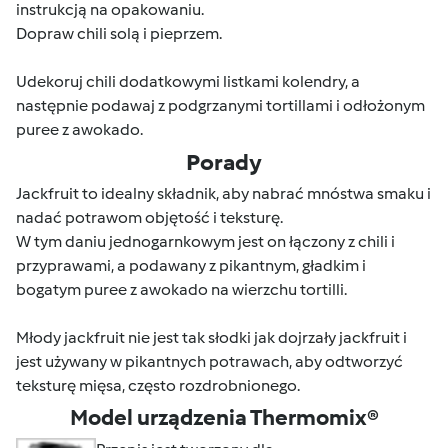
instrukcją na opakowaniu.
Dopraw chili solą i pieprzem.
Udekoruj chili dodatkowymi listkami kolendry, a
następnie podawaj z podgrzanymi tortillami i odłożonym
puree z awokado.
Porady
Jackfruit to idealny składnik, aby nabrać mnóstwa smaku i
nadać potrawom objętość i teksturę.
W tym daniu jednogarnkowym jest on łączony z chili i
przyprawami, a podawany z pikantnym, gładkim i
bogatym puree z awokado na wierzchu tortilli.
Młody jackfruit nie jest tak słodki jak dojrzały jackfruit i
jest używany w pikantnych potrawach, aby odtworzyć
teksturę mięsa, często rozdrobnionego.
Model urządzenia Thermomix®