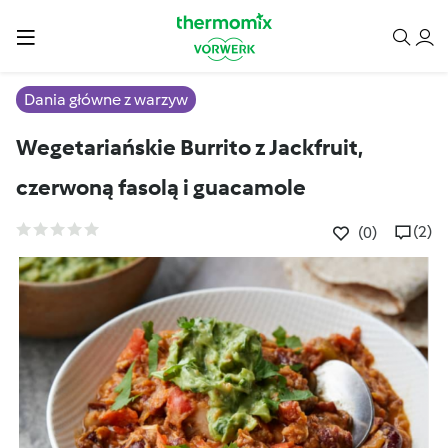
Dania główne z warzyw
Wegetariańskie Burrito z Jackfruit,
czerwoną fasolą i guacamole
(2)
(0)