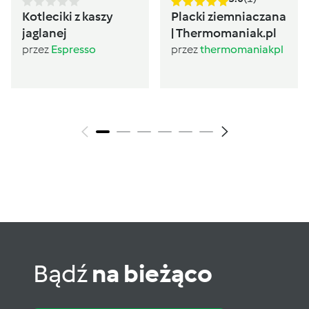
Kotleciki z kaszy
Placki ziemniaczana
jaglanej
| Thermomaniak.pl
przez
Espresso
przez
thermomaniakpl
Bądź
na bieżąco