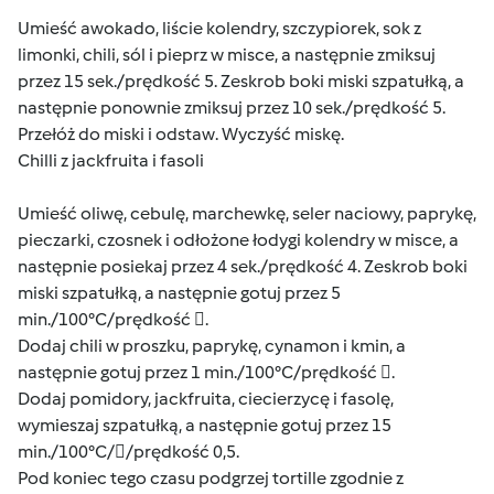
Umieść awokado, liście kolendry, szczypiorek, sok z
limonki, chili, sól i pieprz w misce, a następnie zmiksuj
przez 15 sek./prędkość 5. Zeskrob boki miski szpatułką, a
następnie ponownie zmiksuj przez 10 sek./prędkość 5.
Przełóż do miski i odstaw. Wyczyść miskę.
Chilli z jackfruita i fasoli
Umieść oliwę, cebulę, marchewkę, seler naciowy, paprykę,
pieczarki, czosnek i odłożone łodygi kolendry w misce, a
następnie posiekaj przez 4 sek./prędkość 4. Zeskrob boki
miski szpatułką, a następnie gotuj przez 5
min./100°C/prędkość .
Dodaj chili w proszku, paprykę, cynamon i kmin, a
następnie gotuj przez 1 min./100°C/prędkość .
Dodaj pomidory, jackfruita, ciecierzycę i fasolę,
wymieszaj szpatułką, a następnie gotuj przez 15
min./100°C//prędkość 0,5.
Pod koniec tego czasu podgrzej tortille zgodnie z