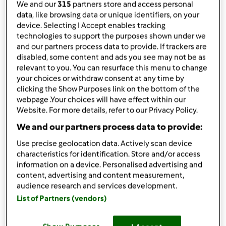
330
g
awokado
We and our
315
partners store and access personal
20
g
liści kolendry, świeżych,
łodygi kolendry
data, like browsing data or unique identifiers, on your
zostawić na później
device. Selecting I Accept enables tracking
technologies to support the purposes shown under we
1
papryczka chilli,
lub płatków chilli
and our partners process data to provide. If trackers are
2
łodyżki
szczypiorku, świeżego
disabled, some content and ads you see may not be as
30
g
soku z cytryny, świeżo wyciśniętego
relevant to you. You can resurface this menu to change
1
szczypty
soli
your choices or withdraw consent at any time by
1
szczypty
pieprz, mielony
clicking the Show Purposes link on the bottom of the
120
g
cebuli
webpage .Your choices will have effect within our
20
g
oliwy z oliwek
Website. For more details, refer to our Privacy Policy.
120
g
marchewki,
pokrojonej na kawałki 2 cm
We and our partners process data to provide:
60
g
selera naciowego,
ok. 1 łodyga, pokrojona
Use precise geolocation data. Actively scan device
na kawałki 2 cm
characteristics for identification. Store and/or access
1
czerwona papryka,
pokrojonej na kawałki 2 cm
information on a device. Personalised advertising and
150
g
pieczarek
content, advertising and content measurement,
2
ząbki czosnku
audience research and services development.
1
łyżeczek
papryki ostrej, mielonej
List of Partners (vendors)
1
łyżeczek
papryki słodkiej, mielonej
1
łyżeczek
cynamonu, mielonego