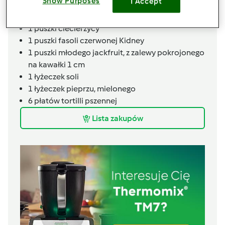
Show Purposes
I Accept
1
łyżeczek
kmin rzymski, mielony
1
puszki
pomidorów
1
puszki
ciecierzycy
1
puszki
fasoli czerwonej Kidney
1
puszki
młodego jackfruit,
z zalewy pokrojonego
na kawałki 1 cm
1
łyżeczek
soli
1
łyżeczek
pieprzu, mielonego
6
płatów
tortilli pszennej
Lista zakupów