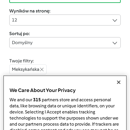
Wyników na stronę:
12
Sortuj po:
Domyślny
Twoje filtry:
Meksykańska
Wyczyść
We Care About Your Privacy
We and our
315
partners store and access personal
4.6
(21)
data, like browsing data or unique identifiers, on your
Fasolka czerwona -
device. Selecting I Accept enables tracking
gulasz meksykański
technologies to support the purposes shown under we
and our partners process data to provide. If trackers are
przez
Gość