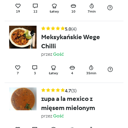
19
12
Łatwy
10
7min
5.0
(4)
Meksykańskie Wege
Chilli
przez
Gość
7
3
Łatwy
4
35min
4.7
(3)
zupa a la mexico z
mięsem mielonym
przez
Gość