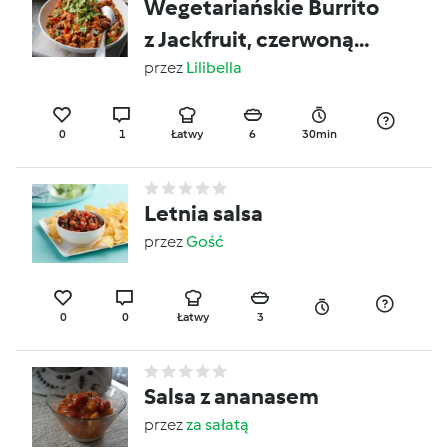
Wegetariańskie Burrito
z Jackfruit, czerwoną
fasolą i guacamole
przez
Lilibella
0
1
Łatwy
6
30min
Letnia salsa
przez
Gość
0
0
Łatwy
3
Salsa z ananasem
przez
za sałatą