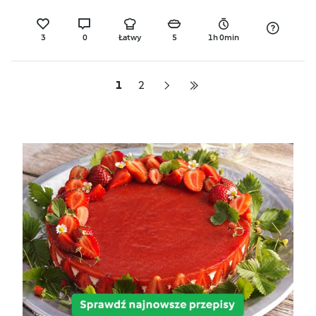
3
0
Łatwy
5
1h 0min
1
2