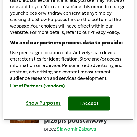
disabled, some content and ads you see may not be as
relevant to you. You can resurface this menu to change
your choices or withdraw consent at any time by
26
21
Łatwy
6
1h 0min
clicking the Show Purposes link on the bottom of the
webpage .Your choices will have effect within our
Website. For more details, refer to our Privacy Policy.
4.7
(6)
We and our partners process data to provide:
Meksykańskie ciasto z
Use precise geolocation data. Actively scan device
ciecierzycy
characteristics for identification. Store and/or access
przez
Gość
information on a device. Personalised advertising and
content, advertising and content measurement,
audience research and services development.
2
3
Łatwy
16
1h 40min
List of Partners (vendors)
5.0
(4)
Show Purposes
I Accept
Moja tortilla pszenna -
przepis podstawowy
przez
Sławomir Zabawa