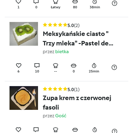
1
0
Łatwy
80
38min
5.0
(2)
Meksykańskie ciasto "
Trzy mleka" -Pastel de
tres leches
przez
bietka
6
10
--
0
25min
5.0
(1)
Zupa krem z czerwonej
fasoli
przez
Gość