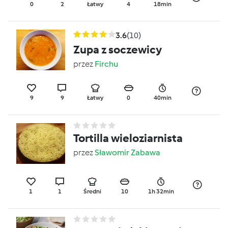
0
2
Łatwy
4
18min
3.6
(10)
Zupa z soczewicy
przez
Firchu
9
9
Łatwy
0
40min
Tortilla wieloziarnista
przez
Sławomir Zabawa
1
1
Średni
10
1h 32min