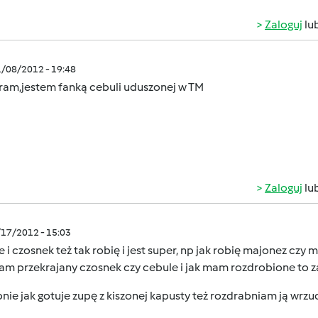
Zaloguj
lu
1/08/2012 - 19:48
ram,jestem fanką cebuli uduszonej w TM
Zaloguj
lu
/17/2012 - 15:03
 i czosnek też tak robię i jest super, np jak robię majonez cz
am przekrajany czosnek czy cebule i jak mam rozdrobione to z
ie jak gotuje zupę z kiszonej kapusty też rozdrabniam ją wrzu