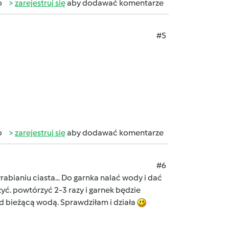
b
zarejestruj się
aby dodawać komentarze
#5
b
zarejestruj się
aby dodawać komentarze
#6
abianiu ciasta... Do garnka nalać wody i dać
yć. powtórzyć 2-3 razy i garnek będzie
 bieżącą wodą. Sprawdziłam i działa