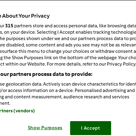
 About Your Privacy
our
315
partners store and access personal data, like browsing dat
rs, on your device. Selecting I Accept enables tracking technologi
he purposes shown under we and our partners process data to prov
/19/2011 - 13:12
are disabled, some content and ads you see may not be as relevan
esurface this menu to change your choices or withdraw consent a
orzystacie z Thermomixa wykorzystując również jego akcesoria
ng the Show Purposes link on the bottom of the webpage .Your choi
czny drobiazg haczyk z tyłu kopystki ułatwia wyjęcie koszyczk
ct within our Website. For more details, refer to our Privacy Policy
our partners process data to provide:
se geolocation data. Actively scan device characteristics for ident
Zaloguj
lu
/or access information on a device. Personalised advertising and
ing and content measurement, audience research and services
ment.
5/19/2011 - 08:17
artners (vendors)
szczęście w porę odkryłam haczyk
Show Purposes
I Accept