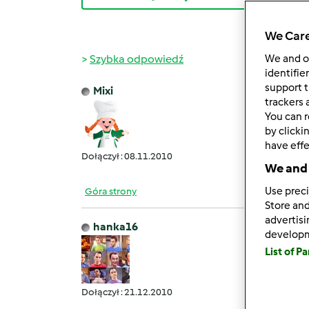
We Care
Szybka odpowiedź
We and 
identifie
support t
Mixi
wt., 04
trackers 
You can r
Czy k
by clicki
Prakty
have effe
Dołączył : 08.11.2010
We and 
Use preci
Góra strony
Store and
advertis
hanka16
develop
czw., 0
List of P
Na 
Dołączył : 21.12.2010