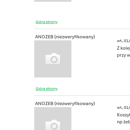
Góra strony
ANOZEB (niezweryfikowany)
wt., 01
Z kole
przy 
Góra strony
ANOZEB (niezweryfikowany)
wt., 01
Koszyk
np żeb