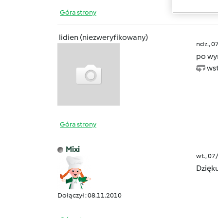
Góra strony
lidien (niezweryfikowany)
ndz., 0
po wyr
wst
Góra strony
Mixi
wt., 07
Dzięk
Dołączył : 08.11.2010