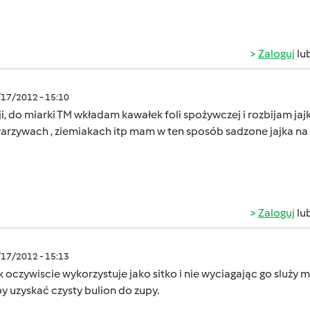
Zaloguj
lu
/17/2012 - 15:10
ji, do miarki TM wkładam kawałek foli spożywczej i rozbijam ja
warzywach , ziemiakach itp mam w ten sposób sadzone jajka na
Zaloguj
lu
/17/2012 - 15:13
 oczywiscie wykorzystuje jako sitko i nie wyciagając go sluż
y uzyskać czysty bulion do zupy.