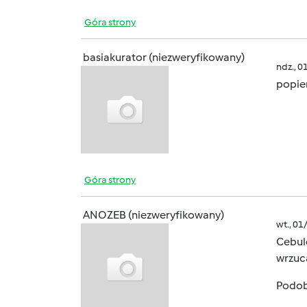
Góra strony
basiakurator (niezweryfikowany)
ndz., 0
popie
Góra strony
ANOZEB (niezweryfikowany)
wt., 01
Cebule
wrzuc
Podobn