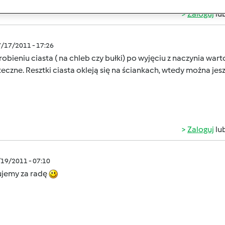
Zaloguj
lu
7/17/2011 - 17:26
obieniu ciasta ( na chleb czy bułki) po wyjęciu z naczynia wa
eczne. Resztki ciasta okleją się na ściankach, wtedy można jes
Zaloguj
lu
/19/2011 - 07:10
ujemy za radę