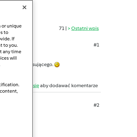
a or unique
71 |
Ostatni wpis
es to
ide. If
#1
t to you.
t any time
?
ces will
a z naczynia miksującego.
.
ification.
b
zarejestruj się
aby dodawać komentarze
 content,
#2