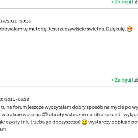
Zaloguj
lu
/19/2011 - 20:16
bowałam tę metodę. Jest rzeczywiście świetna. Dziękuję.
Zaloguj
lu
/20/2011 - 03:28
 tu na forum jeszcze wyczytałam dobry sposób na mycie po wyr
 i w trakcie wcisnąć
obroty wsteczne na kilka sekund i wyłącz
ie czysty i nie trzeba go doczyszczać
wystarczy popłuać pod
cam