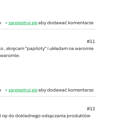
b
zarejestruj się
aby dodawać komentarze
#11
jko , skręcam "papiloty" i układam na waromie
 waromie.
b
zarejestruj się
aby dodawać komentarze
#12
y mi np do dokladnego odsączania produktów