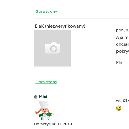
Góra strony
ElaK (niezweryfikowany)
pon., 
A ja m
chcia
pokryw
Ela
Góra strony
Mixi
wt., 01
Dołączył : 08.11.2010