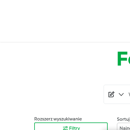
Przejdź do treści
F
Rozszerz wyszukiwanie
Sortuj
Filtry
Najn