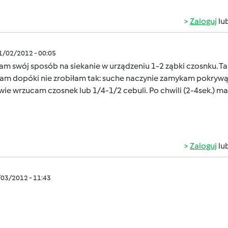
Zaloguj
lu
01/02/2012 - 00:05
am swój sposób na siekanie w urządzeniu 1-2 ząbki czosnku. Taka
łam dopóki nie zrobiłam tak: suche naczynie zamykam pokrywą,
ie wrzucam czosnek lub 1/4-1/2 cebuli. Po chwili (2-4sek.) 
Zaloguj
lu
/03/2012 - 11:43