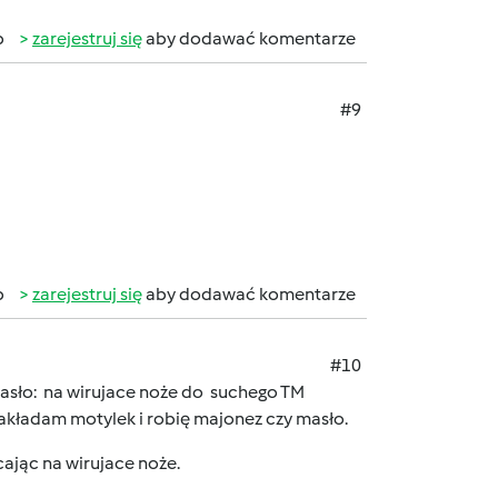
b
zarejestruj się
aby dodawać komentarze
#9
b
zarejestruj się
aby dodawać komentarze
#10
y masło: na wirujace noże do suchego TM
akładam motylek i robię majonez czy masło.
cając na wirujace noże.