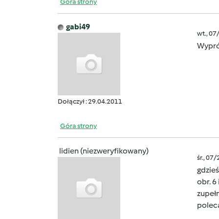
Góra strony
gabi49
wt., 07
Wypró
Dołączył : 29.04.2011
Góra strony
lidien (niezweryfikowany)
śr., 07
gdzieś
obr. 6
zupełn
pole