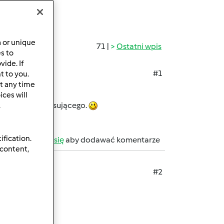
a or unique
71 |
Ostatni wpis
es to
ide. If
#1
t to you.
t any time
?
ces will
a z naczynia miksującego.
.
ification.
b
zarejestruj się
aby dodawać komentarze
 content,
#2