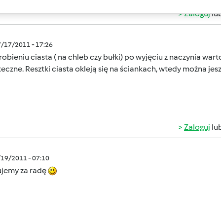
Zaloguj
lu
7/17/2011 - 17:26
obieniu ciasta ( na chleb czy bułki) po wyjęciu z naczynia wa
eczne. Resztki ciasta okleją się na ściankach, wtedy można jes
Zaloguj
lu
/19/2011 - 07:10
ujemy za radę