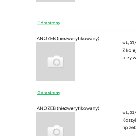
Góra strony
ANOZEB (niezweryfikowany)
wt., 01
Z kole
przy 
Góra strony
ANOZEB (niezweryfikowany)
wt., 01
Koszyk
np żeb