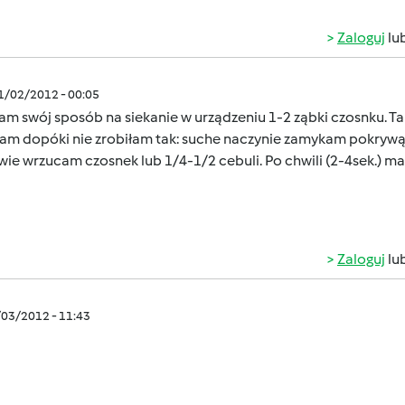
Zaloguj
lu
01/02/2012 - 00:05
am swój sposób na siekanie w urządzeniu 1-2 ząbki czosnku. Taka
łam dopóki nie zrobiłam tak: suche naczynie zamykam pokrywą,
ie wrzucam czosnek lub 1/4-1/2 cebuli. Po chwili (2-4sek.) 
Zaloguj
lu
/03/2012 - 11:43