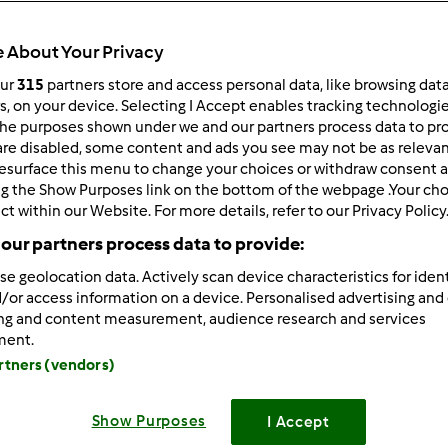
 About Your Privacy
our
315
partners store and access personal data, like browsing dat
rs, on your device. Selecting I Accept enables tracking technologi
he purposes shown under we and our partners process data to prov
/19/2011 - 13:12
are disabled, some content and ads you see may not be as relevan
esurface this menu to change your choices or withdraw consent a
orzystacie z Thermomixa wykorzystując również jego akcesoria
ng the Show Purposes link on the bottom of the webpage .Your choi
czny drobiazg haczyk z tyłu kopystki ułatwia wyjęcie koszyczk
ct within our Website. For more details, refer to our Privacy Policy
our partners process data to provide:
se geolocation data. Actively scan device characteristics for ident
Zaloguj
lu
/or access information on a device. Personalised advertising and
ing and content measurement, audience research and services
ment.
5/19/2011 - 08:17
artners (vendors)
szczęście w porę odkryłam haczyk
Show Purposes
I Accept