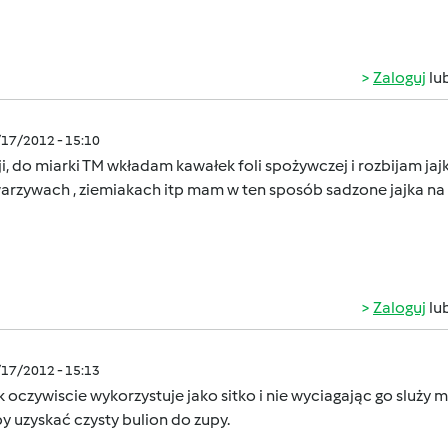
Zaloguj
lu
/17/2012 - 15:10
ji, do miarki TM wkładam kawałek foli spożywczej i rozbijam ja
warzywach , ziemiakach itp mam w ten sposób sadzone jajka na
Zaloguj
lu
/17/2012 - 15:13
 oczywiscie wykorzystuje jako sitko i nie wyciagając go sluż
y uzyskać czysty bulion do zupy.