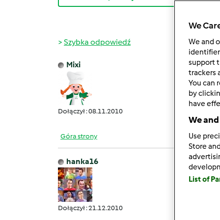
We Care
Szybka odpowiedź
We and 
identifie
support t
Mixi
wt., 04
trackers 
You can r
Czy k
by clicki
Prakty
have effe
Dołączył : 08.11.2010
We and 
Use preci
Góra strony
Store and
advertis
hanka16
develop
czw., 0
List of P
Na 
Dołączył : 21.12.2010