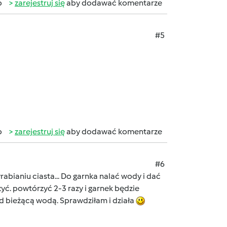
b
zarejestruj się
aby dodawać komentarze
#5
b
zarejestruj się
aby dodawać komentarze
#6
abianiu ciasta... Do garnka nalać wody i dać
yć. powtórzyć 2-3 razy i garnek będzie
 bieżącą wodą. Sprawdziłam i działa