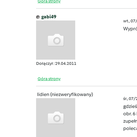
Góra strony
gabi49
wt., 07
Wypró
Dołączył : 29.04.2011
Góra strony
lidien (niezweryfikowany)
śr., 07
gdzieś
obr. 6
zupełn
pole