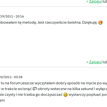
Zaloguj
lu
/19/2011 - 20:16
bowałam tę metodę. Jest rzeczywiście świetna. Dziękuję.
Zaloguj
lu
/20/2011 - 03:28
 tu na forum jeszcze wyczytałam dobry sposób na mycie po wyr
 i w trakcie wcisnąć
obroty wsteczne na kilka sekund i wyłącz
ie czysty i nie trzeba go doczyszczać
wystarczy popłuać pod
cam