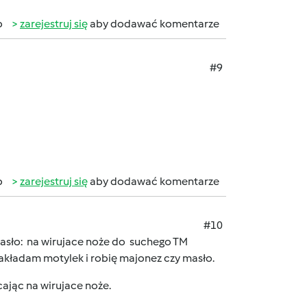
b
zarejestruj się
aby dodawać komentarze
#9
b
zarejestruj się
aby dodawać komentarze
#10
y masło: na wirujace noże do suchego TM
akładam motylek i robię majonez czy masło.
cając na wirujace noże.