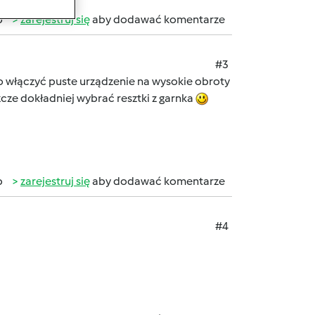
b
zarejestruj się
aby dodawać komentarze
#3
rto włączyć puste urządzenie na wysokie obroty
zcze dokładniej wybrać resztki z garnka
b
zarejestruj się
aby dodawać komentarze
#4