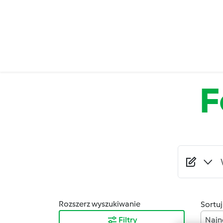
Przejdź do treści
F
Rozszerz wyszukiwanie
Sortuj
Filtry
Najn