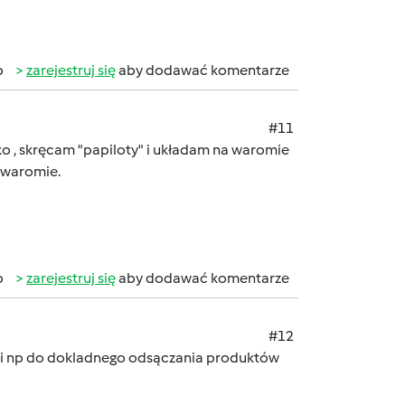
b
zarejestruj się
aby dodawać komentarze
#11
jko , skręcam "papiloty" i układam na waromie
 waromie.
b
zarejestruj się
aby dodawać komentarze
#12
y mi np do dokladnego odsączania produktów