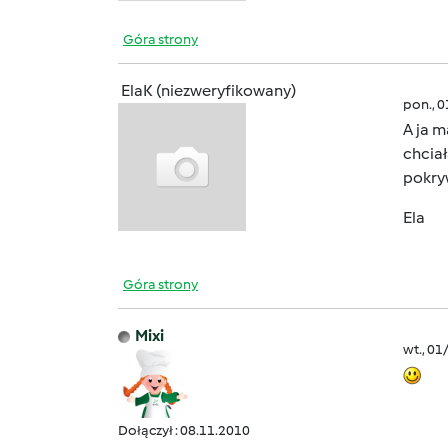
Góra strony
ElaK (niezweryfikowany)
pon., 
A ja m
chcia
pokryw
Ela
Góra strony
Mixi
wt., 01
Dołączył : 08.11.2010