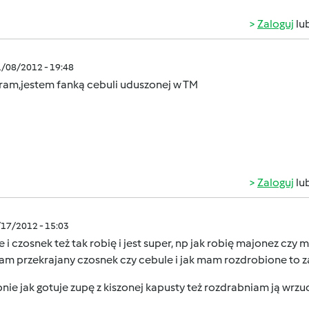
Zaloguj
lu
1/08/2012 - 19:48
ram,jestem fanką cebuli uduszonej w TM
Zaloguj
lu
/17/2012 - 15:03
 i czosnek też tak robię i jest super, np jak robię majonez cz
am przekrajany czosnek czy cebule i jak mam rozdrobione to z
ie jak gotuje zupę z kiszonej kapusty też rozdrabniam ją wrzu