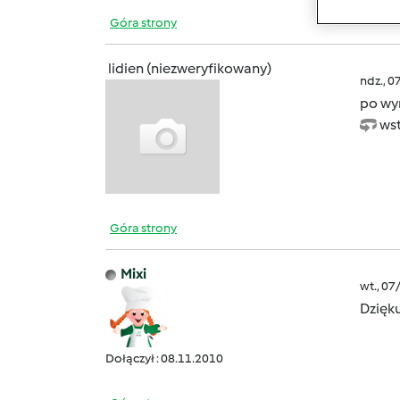
Góra strony
lidien (niezweryfikowany)
ndz., 0
po wyr
wst
Góra strony
Mixi
wt., 07
Dzięk
Dołączył : 08.11.2010