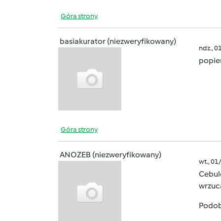
Góra strony
basiakurator (niezweryfikowany)
ndz., 0
popie
Góra strony
ANOZEB (niezweryfikowany)
wt., 01
Cebule
wrzuc
Podobn