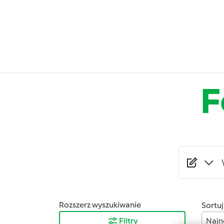
Przejdź do treści
F
Rozszerz wyszukiwanie
Sortuj
Filtry
Najn