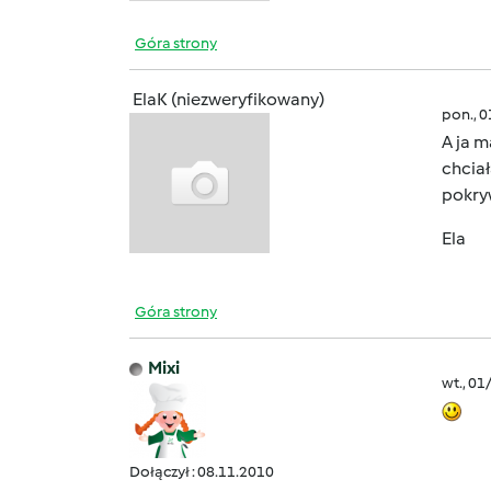
Góra strony
ElaK (niezweryfikowany)
pon., 
A ja m
chcia
pokryw
Ela
Góra strony
Mixi
wt., 01
Dołączył : 08.11.2010