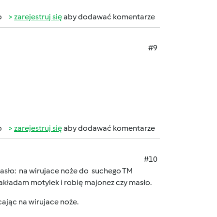
b
zarejestruj się
aby dodawać komentarze
#9
b
zarejestruj się
aby dodawać komentarze
#10
y masło: na wirujace noże do suchego TM
akładam motylek i robię majonez czy masło.
cając na wirujace noże.