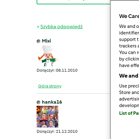
We Care
Szybka odpowiedź
We and 
identifie
support t
Mixi
wt., 04
trackers 
You can r
Czy k
by clicki
Prakty
have effe
Dołączył : 08.11.2010
We and 
Use preci
Góra strony
Store and
advertis
hanka16
develop
czw., 0
List of P
Na 
Dołączył : 21.12.2010