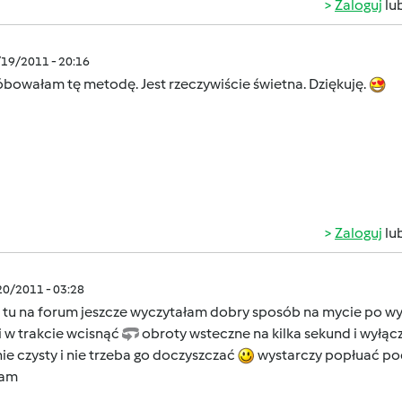
Zaloguj
lu
/19/2011 - 20:16
bowałam tę metodę. Jest rzeczywiście świetna. Dziękuję.
Zaloguj
lu
/20/2011 - 03:28
 tu na forum jeszcze wyczytałam dobry sposób na mycie po wyr
 i w trakcie wcisnąć
obroty wsteczne na kilka sekund i wyłącz
ie czysty i nie trzeba go doczyszczać
wystarczy popłuać pod
cam