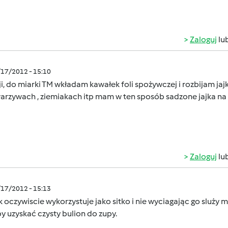
Zaloguj
lu
/17/2012 - 15:10
ji, do miarki TM wkładam kawałek foli spożywczej i rozbijam ja
warzywach , ziemiakach itp mam w ten sposób sadzone jajka na
Zaloguj
lu
/17/2012 - 15:13
 oczywiscie wykorzystuje jako sitko i nie wyciagając go sluż
y uzyskać czysty bulion do zupy.