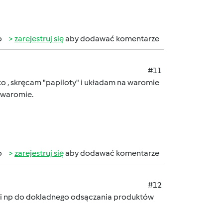
b
zarejestruj się
aby dodawać komentarze
#11
jko , skręcam "papiloty" i układam na waromie
 waromie.
b
zarejestruj się
aby dodawać komentarze
#12
y mi np do dokladnego odsączania produktów