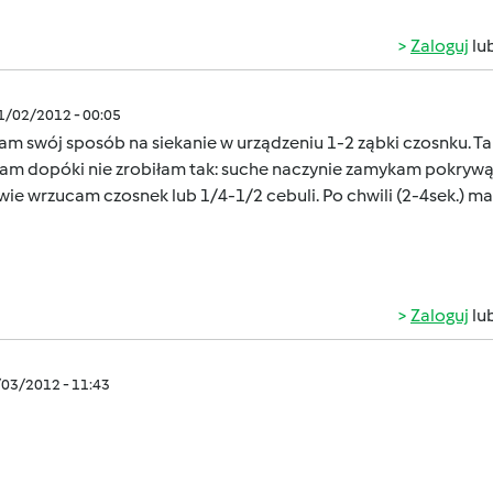
Zaloguj
lu
01/02/2012 - 00:05
am swój sposób na siekanie w urządzeniu 1-2 ząbki czosnku. Taka
łam dopóki nie zrobiłam tak: suche naczynie zamykam pokrywą,
ie wrzucam czosnek lub 1/4-1/2 cebuli. Po chwili (2-4sek.) 
Zaloguj
lu
/03/2012 - 11:43