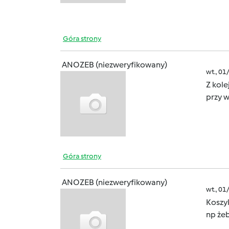
Góra strony
ANOZEB (niezweryfikowany)
wt., 01
Z kole
przy 
Góra strony
ANOZEB (niezweryfikowany)
wt., 01
Koszyk
np żeb