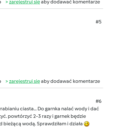
b
zarejestruj się
aby dodawać komentarze
#5
b
zarejestruj się
aby dodawać komentarze
#6
abianiu ciasta... Do garnka nalać wody i dać
yć. powtórzyć 2-3 razy i garnek będzie
 bieżącą wodą. Sprawdziłam i działa