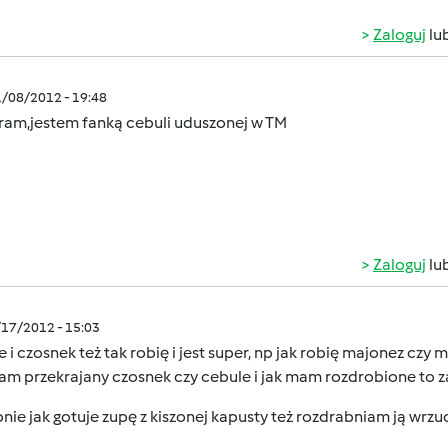
Zaloguj
lu
1/08/2012 - 19:48
ram,jestem fanką cebuli uduszonej w TM
Zaloguj
lu
/17/2012 - 15:03
 i czosnek też tak robię i jest super, np jak robię majonez cz
am przekrajany czosnek czy cebule i jak mam rozdrobione to z
ie jak gotuje zupę z kiszonej kapusty też rozdrabniam ją wrzu