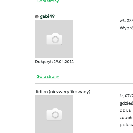
Góra strony
gabi49
wt., 07
Wypró
Dołączył : 29.04.2011
Góra strony
lidien (niezweryfikowany)
śr., 07
gdzieś
obr. 6
zupełn
pole