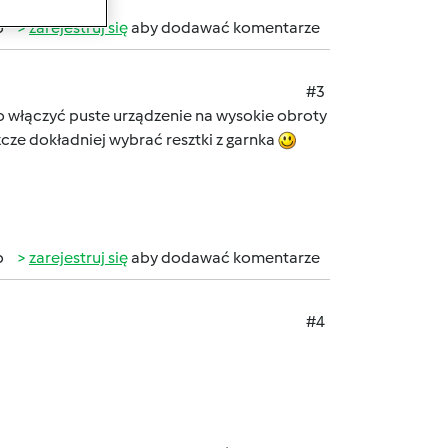
b
zarejestruj się
aby dodawać komentarze
#3
rto włączyć puste urządzenie na wysokie obroty
zcze dokładniej wybrać resztki z garnka
b
zarejestruj się
aby dodawać komentarze
#4