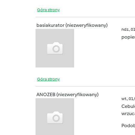
Góra strony
basiakurator (niezweryfikowany)
ndz., 0
popie
Góra strony
ANOZEB (niezweryfikowany)
wt., 01
Cebule
wrzuc
Podobn