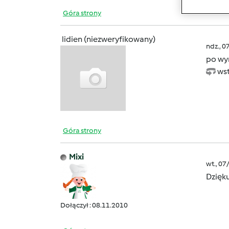
Góra strony
lidien (niezweryfikowany)
ndz., 0
po wyr
wst
Góra strony
Mixi
wt., 07
Dzięk
Dołączył : 08.11.2010