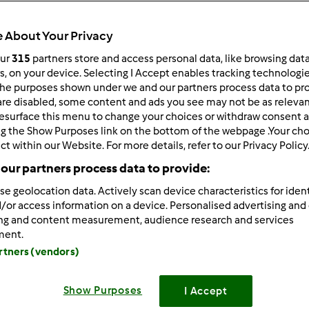
 About Your Privacy
our
315
partners store and access personal data, like browsing dat
rs, on your device. Selecting I Accept enables tracking technologi
he purposes shown under we and our partners process data to prov
/19/2011 - 13:12
are disabled, some content and ads you see may not be as relevan
esurface this menu to change your choices or withdraw consent a
orzystacie z Thermomixa wykorzystując również jego akcesoria
ng the Show Purposes link on the bottom of the webpage .Your choi
czny drobiazg haczyk z tyłu kopystki ułatwia wyjęcie koszyczk
ct within our Website. For more details, refer to our Privacy Policy
our partners process data to provide:
se geolocation data. Actively scan device characteristics for ident
Zaloguj
lu
/or access information on a device. Personalised advertising and
ing and content measurement, audience research and services
ment.
5/19/2011 - 08:17
artners (vendors)
szczęście w porę odkryłam haczyk
Show Purposes
I Accept