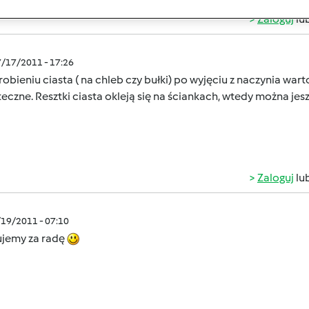
Zaloguj
lu
7/17/2011 - 17:26
obieniu ciasta ( na chleb czy bułki) po wyjęciu z naczynia wa
eczne. Resztki ciasta okleją się na ściankach, wtedy można jes
Zaloguj
lu
/19/2011 - 07:10
ujemy za radę