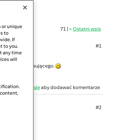
a or unique
71 |
Ostatni wpis
es to
ide. If
#1
t to you.
t any time
?
ces will
a z naczynia miksującego.
.
ification.
b
zarejestruj się
aby dodawać komentarze
 content,
#2