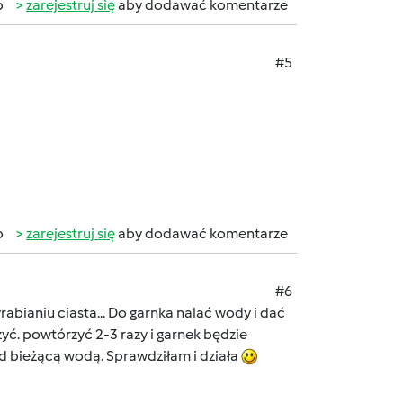
b
zarejestruj się
aby dodawać komentarze
#5
b
zarejestruj się
aby dodawać komentarze
#6
abianiu ciasta... Do garnka nalać wody i dać
yć. powtórzyć 2-3 razy i garnek będzie
 bieżącą wodą. Sprawdziłam i działa