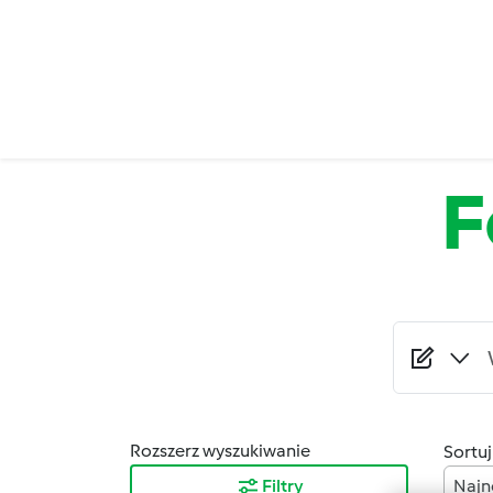
Przejdź do treści
F
Rozszerz wyszukiwanie
Sortuj
Filtry
Najn