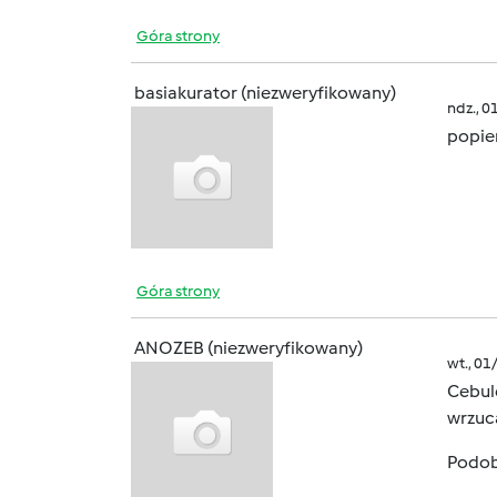
Góra strony
basiakurator (niezweryfikowany)
ndz., 0
popie
Góra strony
ANOZEB (niezweryfikowany)
wt., 01
Cebule
wrzuc
Podobn