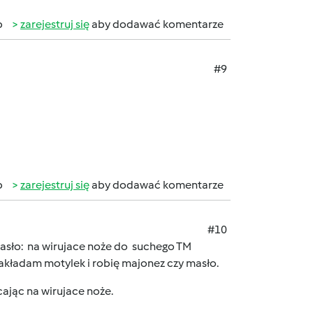
b
zarejestruj się
aby dodawać komentarze
#9
b
zarejestruj się
aby dodawać komentarze
#10
y masło: na wirujace noże do suchego TM
akładam motylek i robię majonez czy masło.
cając na wirujace noże.