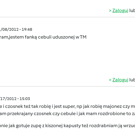
Zaloguj
lu
1/08/2012 - 19:48
ram,jestem fanką cebuli uduszonej w TM
Zaloguj
lu
/17/2012 - 15:03
 i czosnek też tak robię i jest super, np jak robię majonez cz
am przekrajany czosnek czy cebule i jak mam rozdrobione to z
ie jak gotuje zupę z kiszonej kapusty też rozdrabniam ją wrzu