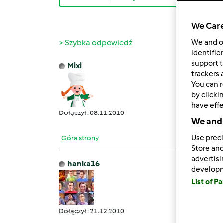
We Care
Szybka odpowiedź
We and 
identifie
support t
Mixi
wt., 04
trackers 
You can r
Czy k
by clicki
Prakty
have effe
Dołączył : 08.11.2010
We and 
Use preci
Góra strony
Store and
advertis
hanka16
develop
czw., 0
List of P
Na 
Dołączył : 21.12.2010