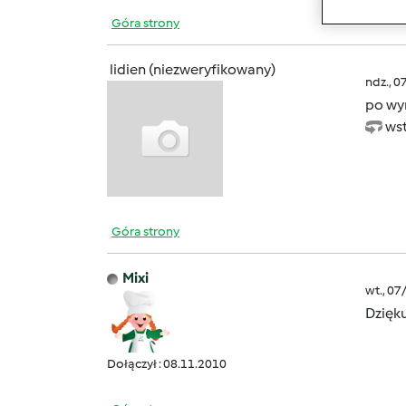
Góra strony
lidien (niezweryfikowany)
ndz., 0
po wyr
wst
Góra strony
Mixi
wt., 07
Dzięk
Dołączył : 08.11.2010