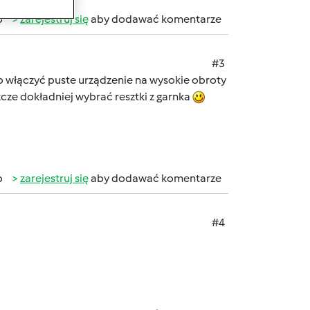
b
zarejestruj się
aby dodawać komentarze
#3
rto włączyć puste urządzenie na wysokie obroty
zcze dokładniej wybrać resztki z garnka
b
zarejestruj się
aby dodawać komentarze
#4