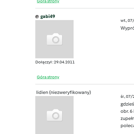
Góra strony
gabi49
wt., 07
Wypró
Dołączył : 29.04.2011
Góra strony
lidien (niezweryfikowany)
śr., 07
gdzieś
obr. 6
zupełn
pole