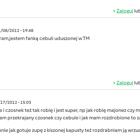
Zaloguj
lu
1/08/2012 - 19:48
ram,jestem fanką cebuli uduszonej w TM
Zaloguj
lu
/17/2012 - 15:03
 i czosnek też tak robię i jest super, np jak robię majonez cz
am przekrajany czosnek czy cebule i jak mam rozdrobione to z
ie jak gotuje zupę z kiszonej kapusty też rozdrabniam ją wrzu