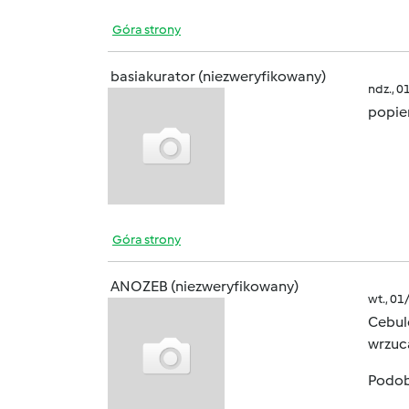
Góra strony
basiakurator (niezweryfikowany)
ndz., 0
popie
Góra strony
ANOZEB (niezweryfikowany)
wt., 01
Cebule
wrzuc
Podobn