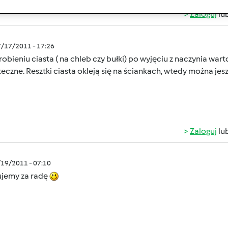
Zaloguj
lu
7/17/2011 - 17:26
obieniu ciasta ( na chleb czy bułki) po wyjęciu z naczynia wa
eczne. Resztki ciasta okleją się na ściankach, wtedy można jes
Zaloguj
lu
/19/2011 - 07:10
ujemy za radę