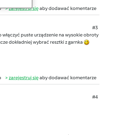
b
zarejestruj się
aby dodawać komentarze
#3
rto włączyć puste urządzenie na wysokie obroty
zcze dokładniej wybrać resztki z garnka
b
zarejestruj się
aby dodawać komentarze
#4