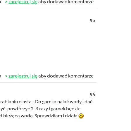
b
zarejestruj się
aby dodawać komentarze
#5
b
zarejestruj się
aby dodawać komentarze
#6
abianiu ciasta... Do garnka nalać wody i dać
yć. powtórzyć 2-3 razy i garnek będzie
 bieżącą wodą. Sprawdziłam i działa