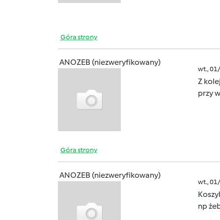
Góra strony
ANOZEB (niezweryfikowany)
wt., 01
Z kole
przy 
Góra strony
ANOZEB (niezweryfikowany)
wt., 01
Koszyk
np żeb