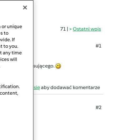
a or unique
71 |
Ostatni wpis
es to
ide. If
#1
t to you.
t any time
?
ces will
a z naczynia miksującego.
.
ification.
b
zarejestruj się
aby dodawać komentarze
 content,
#2