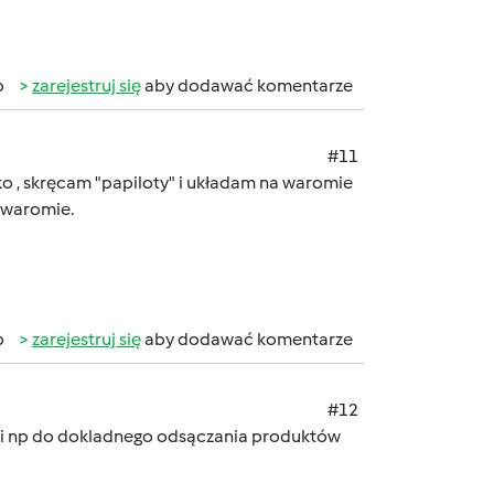
b
zarejestruj się
aby dodawać komentarze
#11
jko , skręcam "papiloty" i układam na waromie
 waromie.
b
zarejestruj się
aby dodawać komentarze
#12
y mi np do dokladnego odsączania produktów