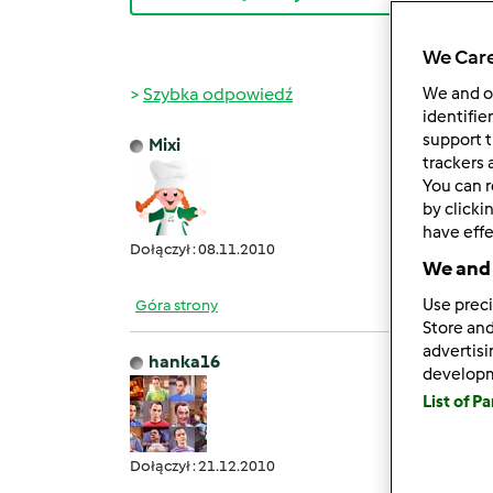
We Care
Szybka odpowiedź
We and 
identifie
support t
Mixi
wt., 04
trackers 
You can r
Czy k
by clicki
Prakty
have effe
Dołączył : 08.11.2010
We and 
Use preci
Góra strony
Store and
advertis
hanka16
develop
czw., 0
List of P
Na 
Dołączył : 21.12.2010