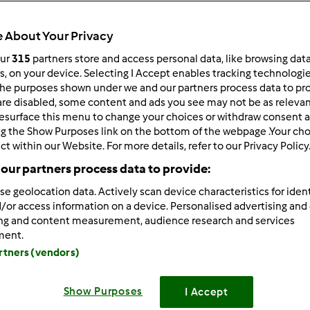
 About Your Privacy
our
315
partners store and access personal data, like browsing dat
rs, on your device. Selecting I Accept enables tracking technologi
he purposes shown under we and our partners process data to prov
/19/2011 - 13:12
are disabled, some content and ads you see may not be as relevan
esurface this menu to change your choices or withdraw consent a
orzystacie z Thermomixa wykorzystując również jego akcesoria
ng the Show Purposes link on the bottom of the webpage .Your choi
czny drobiazg haczyk z tyłu kopystki ułatwia wyjęcie koszyczk
ct within our Website. For more details, refer to our Privacy Policy
our partners process data to provide:
se geolocation data. Actively scan device characteristics for ident
Zaloguj
lu
/or access information on a device. Personalised advertising and
ing and content measurement, audience research and services
ment.
5/19/2011 - 08:17
artners (vendors)
szczęście w porę odkryłam haczyk
Show Purposes
I Accept