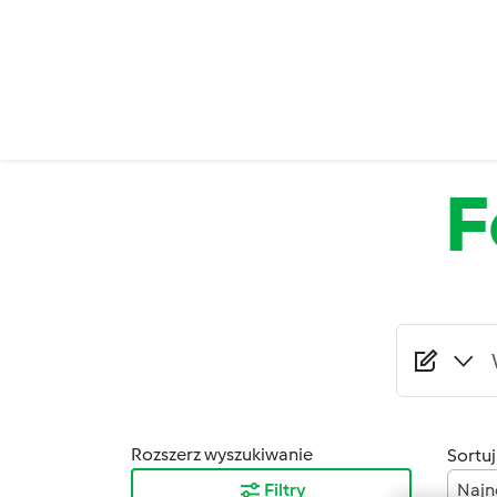
Przejdź do treści
F
Rozszerz wyszukiwanie
Sortuj
Filtry
Najn