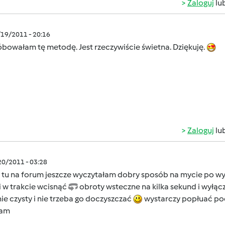
Zaloguj
lu
/19/2011 - 20:16
bowałam tę metodę. Jest rzeczywiście świetna. Dziękuję.
Zaloguj
lu
/20/2011 - 03:28
 tu na forum jeszcze wyczytałam dobry sposób na mycie po wyr
 i w trakcie wcisnąć
obroty wsteczne na kilka sekund i wyłącz
ie czysty i nie trzeba go doczyszczać
wystarczy popłuać pod
cam