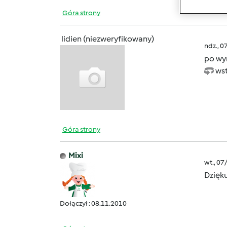
Góra strony
lidien (niezweryfikowany)
ndz., 0
po wyr
wst
Góra strony
Mixi
wt., 07
Dzięk
Dołączył : 08.11.2010