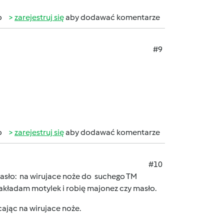
b
zarejestruj się
aby dodawać komentarze
#9
b
zarejestruj się
aby dodawać komentarze
#10
y masło: na wirujace noże do suchego TM
akładam motylek i robię majonez czy masło.
cając na wirujace noże.