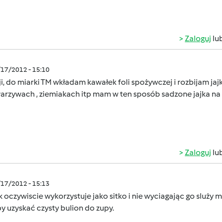
Zaloguj
lu
/17/2012 - 15:10
ji, do miarki TM wkładam kawałek foli spożywczej i rozbijam ja
warzywach , ziemiakach itp mam w ten sposób sadzone jajka na
Zaloguj
lu
/17/2012 - 15:13
 oczywiscie wykorzystuje jako sitko i nie wyciagając go sluż
y uzyskać czysty bulion do zupy.