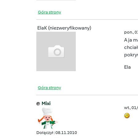
Góra strony
ElaK (niezweryfikowany)
pon., 
A ja m
chcia
pokryw
Ela
Góra strony
Mixi
wt., 01
Dołączył : 08.11.2010