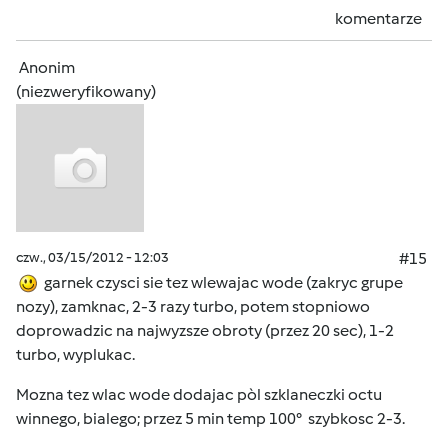
komentarze
Anonim
(niezweryfikowany)
czw., 03/15/2012 - 12:03
#15
garnek czysci sie tez wlewajac wode (zakryc grupe
nozy), zamknac, 2-3 razy turbo, potem stopniowo
doprowadzic na najwyzsze obroty (przez 20 sec), 1-2
turbo, wyplukac.
Mozna tez wlac wode dodajac pòl szklaneczki octu
winnego, bialego; przez 5 min temp 100° szybkosc 2-3.