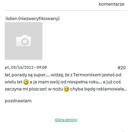
komentarze
lidien (niezweryfikowany)
pt., 03/16/2012 - 09:08
#20
łał, porady są super..... widzę, że z Termomixem jesteś od
wielu lat
a ja mam swój od niespełna roku.... a już coś
zaczyna mi piszczeć w nożu
chyba będę reklamowała...
pozdrawiam
Góra strony