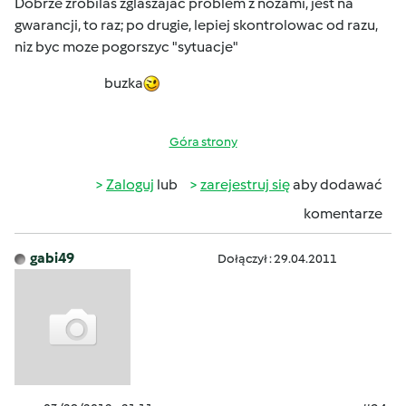
Dobrze zrobilas zglaszajac problem z nozami, jest na
gwarancji, to raz; po drugie, lepiej skontrolowac od razu,
niz byc moze pogorszyc "sytuacje"
buzka
Góra strony
Zaloguj
lub
zarejestruj się
aby dodawać
komentarze
gabi49
Dołączył : 29.04.2011