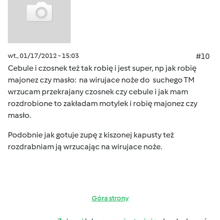
wt., 01/17/2012 - 15:03
#10
Cebule i czosnek też tak robię i jest super, np jak robię
majonez czy masło: na wirujace noże do suchego TM
wrzucam przekrajany czosnek czy cebule i jak mam
rozdrobione to zakładam motylek i robię majonez czy
masło.
Podobnie jak gotuje zupę z kiszonej kapusty też
rozdrabniam ją wrzucając na wirujace noże.
Góra strony