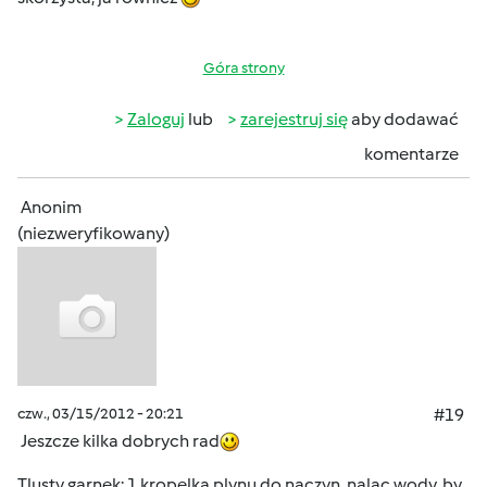
Góra strony
Zaloguj
lub
zarejestruj się
aby dodawać
komentarze
Anonim
(niezweryfikowany)
czw., 03/15/2012 - 20:21
#19
Jeszcze kilka dobrych rad
Tlusty garnek: 1 kropelka plynu do naczyn, nalac wody, by