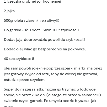
1 lyzeczka drobnej soli kuchennej
2 jajka
500gr oleju z ziaren (nie z oliwy!!!)
Do garnka - sòl i ocet 3min 100° szybkosc 1
Dodac jaja, doprowadzic powoli do szybkosci 5
Dodac olej, wlac go bezposrednio na pokrywke ,
40 sec szybkosc 8
olej sam powoli scieknie poprzez szparki miarki i majonez
jest gotowy. Wyjac od razu, zeby sie wiecej nie gotowal,
ostudzic przed uzyciem.
Super do naszej salatki, mozna go trzymac w lodòwce
spokojnie przez kilka dni ( dlatego, ze przeciw salmonelli) i
swietnie czysci garnek. Po umyciu bedzie blyszczal jak
nowy