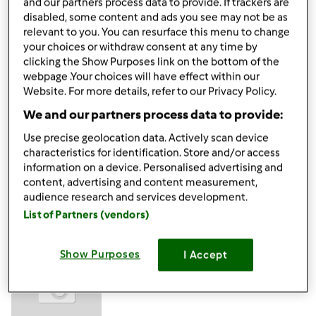
and our partners process data to provide. If trackers are
disabled, some content and ads you see may not be as
relevant to you. You can resurface this menu to change
your choices or withdraw consent at any time by
clicking the Show Purposes link on the bottom of the
wt., 07/19/2011 - 20:16
#5
webpage .Your choices will have effect within our
Wypróbowałam tę metodę. Jest rzeczywiście świetna.
Website. For more details, refer to our Privacy Policy.
Dziękuję.
We and our partners process data to provide:
Use precise geolocation data. Actively scan device
Góra strony
characteristics for identification. Store and/or access
information on a device. Personalised advertising and
Zaloguj
lub
zarejestruj się
aby dodawać
content, advertising and content measurement,
audience research and services development.
komentarze
List of Partners (vendors)
lidien (niezweryfikowany)
Show Purposes
I Accept