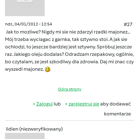
ndz., 04/01/2012 - 12:54
#27
Jak to mozliwe? Nigdy mi sie nie zdarzyl rzadki majonez...
Mòj trzeba wyciagac z garnka, tak sztywno stoi. A jak sie
ochlodzi, to jeszcze bardziej jest sztywny. Spròbuj jeszcze
raz. Jakiego oleju dodalas? Odradzam rzepakowy, ogòlnie,
bo czytalam, ze jest szkodliwy dla zdrowia. Daj mi znac czy
wyszedl majonez.
Góra strony
Zaloguj
lub
zarejestruj się
aby dodawać
komentarze
lidien (niezweryfikowany)