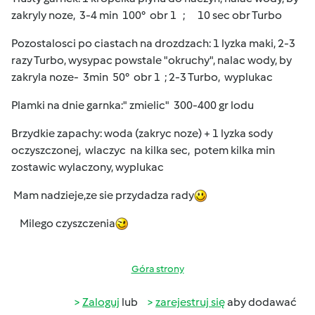
zakryly noze, 3-4 min 100° obr 1 ; 10 sec obr Turbo
Pozostalosci po ciastach na drozdzach: 1 lyzka maki, 2-3
razy Turbo, wysypac powstale "okruchy", nalac wody, by
zakryla noze- 3min 50° obr 1 ; 2-3 Turbo, wyplukac
Plamki na dnie garnka:" zmielic" 300-400 gr lodu
Brzydkie zapachy: woda (zakryc noze) + 1 lyzka sody
oczyszczonej, wlaczyc na kilka sec, potem kilka min
zostawic wylaczony, wyplukac
Mam nadzieje,ze sie przydadza rady
Milego czyszczenia
Góra strony
Zaloguj
lub
zarejestruj się
aby dodawać