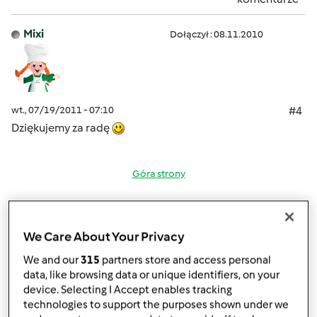
Mixi
Dołączył : 08.11.2010
wt., 07/19/2011 - 07:10
#4
Dziękujemy za radę
Góra strony
Zaloguj
lub
zarejestruj się
aby dodawać
komentarze
We Care About Your Privacy
We and our
315
partners store and access personal
gabi49
Dołączył : 29.04.2011
data, like browsing data or unique identifiers, on your
device. Selecting I Accept enables tracking
technologies to support the purposes shown under we