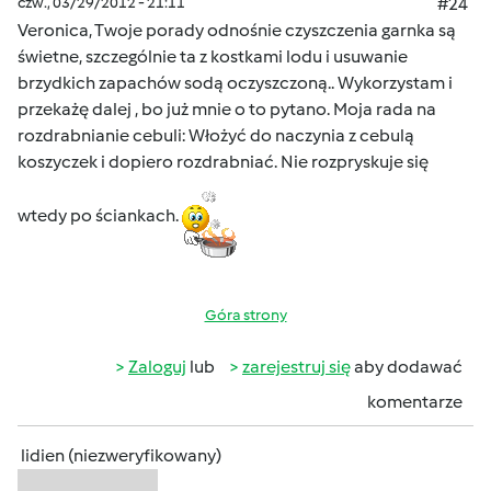
czw., 03/29/2012 - 21:11
#24
Veronica, Twoje porady odnośnie czyszczenia garnka są
świetne, szczególnie ta z kostkami lodu i usuwanie
brzydkich zapachów sodą oczyszczoną.. Wykorzystam i
przekażę dalej , bo już mnie o to pytano. Moja rada na
rozdrabnianie cebuli: Włożyć do naczynia z cebulą
koszyczek i dopiero rozdrabniać. Nie rozpryskuje się
wtedy po ściankach.
Góra strony
Zaloguj
lub
zarejestruj się
aby dodawać
komentarze
lidien (niezweryfikowany)