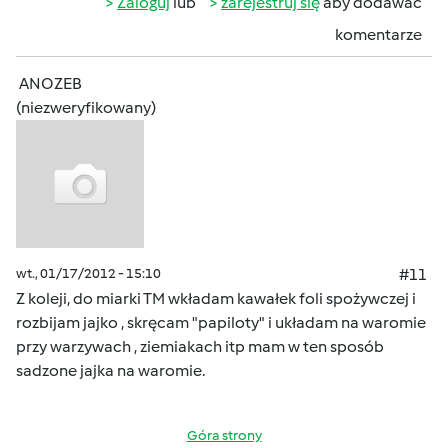
Zaloguj
lub
zarejestruj się
aby dodawać
komentarze
ANOZEB
(niezweryfikowany)
wt., 01/17/2012 - 15:10
#11
Z koleji, do miarki TM wkładam kawałek foli spożywczej i
rozbijam jajko , skręcam "papiloty" i układam na waromie
przy warzywach , ziemiakach itp mam w ten sposób
sadzone jajka na waromie.
Góra strony