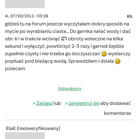
śr., 07/20/2011 - 03:28
#6
gdzieś tu na forum jeszcze wyczytałam dobry sposób na
mycie po wyrabianiu ciasta... Do garnka nalać wody i dać
obr. 6 i w trakcie wcisnąć
obroty wsteczne na kilka
sekund i wyłączyć. powtórzyć 2-3 razy i garnek będzie
zupełnie czysty i nie trzeba go doczyszczać
wystarczy
popłuać pod bieżącą wodą. Sprawdziłam i działa
polecam
Góra strony
Zaloguj
lub
zarejestruj się
aby dodawać
komentarze
ElaK (niezweryfikowany)