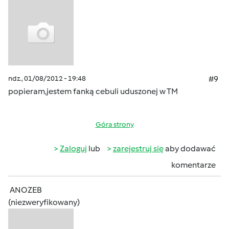
ndz., 01/08/2012 - 19:48
#9
popieram,jestem fanką cebuli uduszonej w TM
Góra strony
Zaloguj
lub
zarejestruj się
aby dodawać
komentarze
ANOZEB
(niezweryfikowany)