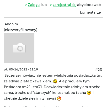
Zaloguj
lub
zarejestruj się
aby dodawać
komentarze
Anonim
(niezweryfikowany)
pt., 03/16/2012 - 21:19
#23
Szczerze mòwiac, nie jestem wieloletnia posiadaczka tm;
zaledwie 2 lata z kawalkiem...
Ale pracuje w tym.
Posiadam tm21 i tm31. Doswiadczenie zdobylam troche
sama, troche od "starszych" kolezanek po fachu
I
chetnie dziele sie nimi z innymi