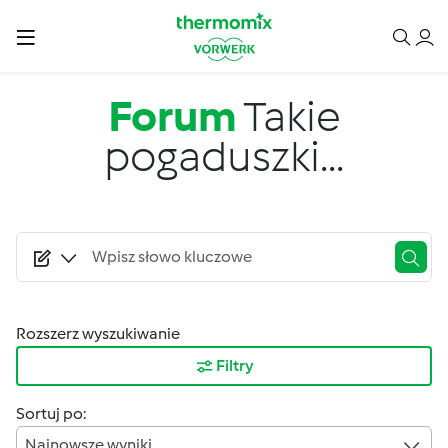
Przejdź do treści
Forum
Takie
pogaduszki...
Rozszerz wyszukiwanie
Filtry
Sortuj po:
Najnowsze wyniki