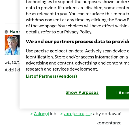
technologies to support the purposes shown under 
data to provide. If trackers are disabled, some cont
Zaloguj
lub
zarejestruj się
aby dodawać
be as relevant to you. You can resurface this menu 
komentarze
withdraw consent at any time by clicking the Show 
of the webpage .Your choices will have effect within
Hanna Gręda
Dołączył : 24.08.2012
details, refer to our Privacy Policy.
We and our partners process data to provid
Use precise geolocation data. Actively scan device c
identification. Store and/or access information on a
wt., 10/13/2015 - 18:11
#8
advertising and content, advertising and content 
research and services development.
A dziś deszczowo Was witam
List of Partners (vendors)
Show Purposes
I Acc
Góra strony
Zaloguj
lub
zarejestruj się
aby dodawać
komentarze