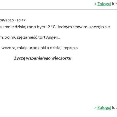
Zaloguj
lu
/09/2015 - 16:47
u
u mnie dzisiaj rano było -2 *C
Jednym słowem...zaczęło się
, bo muszę zanieść tort Angeli...
aj miała urodzinki a dzisiaj impreza
Życzę wspaniałego wieczorku
Zaloguj
lu