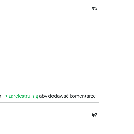
#6
b
zarejestruj się
aby dodawać komentarze
#7