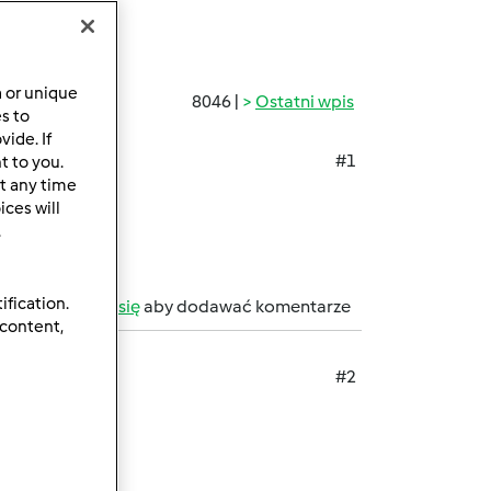
a or unique
8046 |
Ostatni wpis
es to
ide. If
#1
t to you.
t any time
ces will
.
ification.
b
zarejestruj się
aby dodawać komentarze
 content,
#2