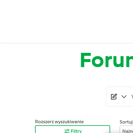
Przejdź do treści
Foru
Rozszerz wyszukiwanie
Sortuj
Filtry
Najn