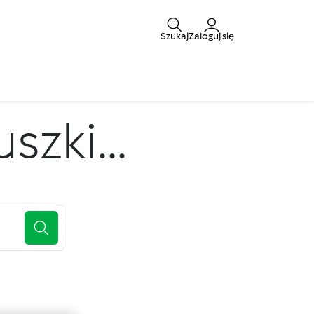
Szukaj
Zaloguj się
zki...