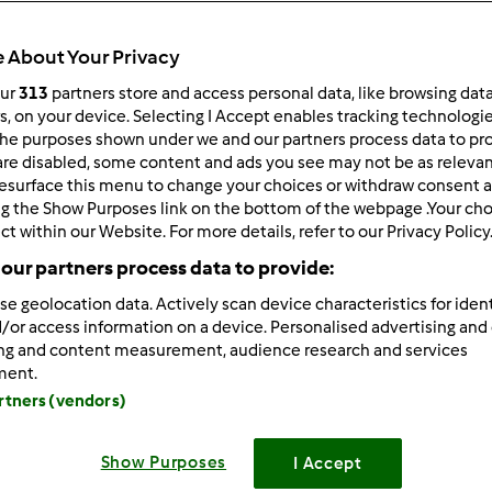
 About Your Privacy
our
313
partners store and access personal data, like browsing dat
rs, on your device. Selecting I Accept enables tracking technologi
he purposes shown under we and our partners process data to prov
/07/2015 - 17:15
are disabled, some content and ads you see may not be as relevan
esurface this menu to change your choices or withdraw consent a
już odpocząć .Dobranoc
ng the Show Purposes link on the bottom of the webpage .Your choi
ct within our Website. For more details, refer to our Privacy Policy
our partners process data to provide:
se geolocation data. Actively scan device characteristics for ident
Zaloguj
lu
/or access information on a device. Personalised advertising and
ing and content measurement, audience research and services
ment.
0/08/2015 - 02:02
artners (vendors)
tałam i piję kawkę .Dla Was też zostawiam
Show Purposes
I Accept