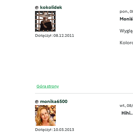
kokolidek
pon., 
Moniś
Wyg
Dołączył : 08.12.2011
Kolor
Góra strony
monika6500
wt., 08
Hihi.
Dołączył : 10.03.2013