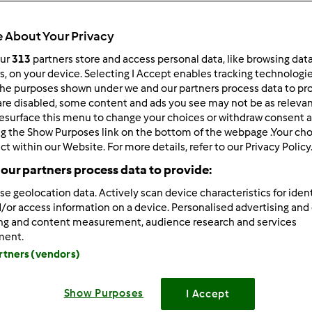
 About Your Privacy
our
313
partners store and access personal data, like browsing dat
rs, on your device. Selecting I Accept enables tracking technologi
he purposes shown under we and our partners process data to prov
7/30/2015 - 02:42
are disabled, some content and ads you see may not be as relevan
esurface this menu to change your choices or withdraw consent a
oś spać nie mogę
ng the Show Purposes link on the bottom of the webpage .Your choi
ct within our Website. For more details, refer to our Privacy Policy
our partners process data to provide:
se geolocation data. Actively scan device characteristics for ident
Zaloguj
lu
/or access information on a device. Personalised advertising and
ing and content measurement, audience research and services
ment.
7/30/2015 - 19:49
artners (vendors)
drogie do zobaczenia 24sierpnia
Show Purposes
I Accept