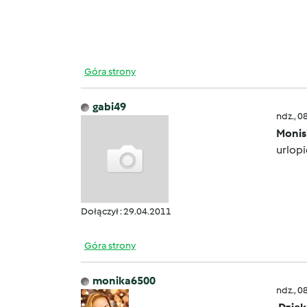
Góra strony
gabi49
ndz., 0
Monisi
urlop
Dołączył : 29.04.2011
Góra strony
monika6500
ndz., 0