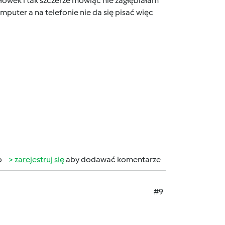
główek i tak szczerze mówiąć nie zagłębiałam
puter a na telefonie nie da się pisać więc
b
zarejestruj się
aby dodawać komentarze
#9