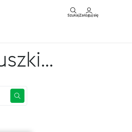
Szukaj
Zaloguj się
zki...