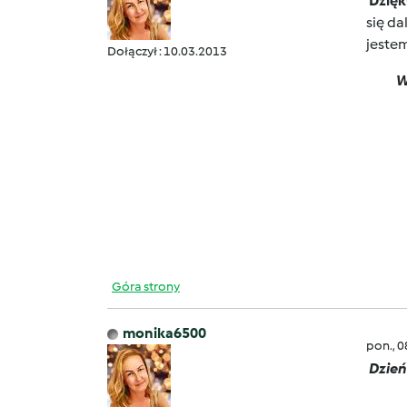
Dzięk
się da
jeste
Dołączył : 10.03.2013
W
Góra strony
monika6500
pon., 
Dzień