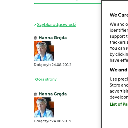
We Care
Szybka odpowiedź
We and 
identifie
support t
Hanna Gręda
czw., 0
trackers 
You can r
Ja jak
by clicki
have effe
Dołączył : 24.08.2012
We and 
Use preci
Góra strony
Store and
advertis
Hanna Gręda
develop
czw., 0
List of P
Moje 
Dołączył : 24.08.2012