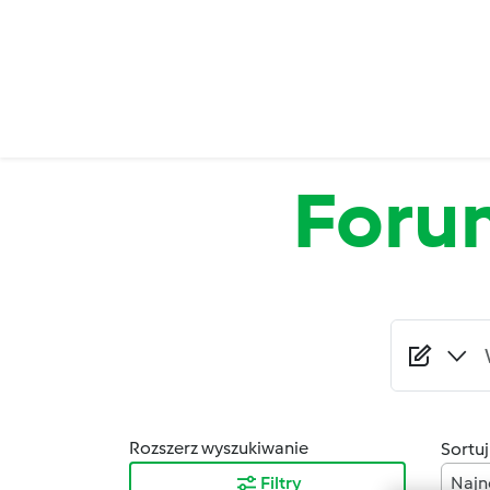
Przejdź do treści
Foru
Rozszerz wyszukiwanie
Sortuj
Filtry
Najn