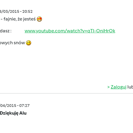
08/03/2015 - 20:52
- fajnie, że jesteś
lądasz :
www.youtube.com/watch?v=qTI-OniHrOk
owych snów
Zaloguj
lu
/04/2015 - 07:27
.Dziękuję Alu