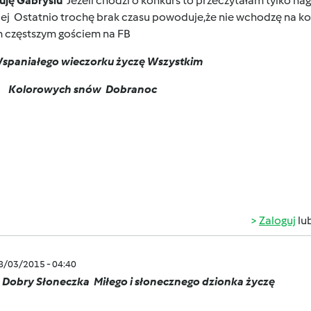
uję Gabrysiu
Jeżeli chodzi o konkurs to przeczytałam tylko na
lej
Ostatnio trochę brak czasu powoduje,że nie wchodzę na kom
m częstszym gościem na FB
spaniałego wieczorku życzę Wszystkim
Kolorowych snów
Dobranoc
Zaloguj
lu
08/03/2015 - 04:40
 Dobry Słoneczka
Miłego i słonecznego dzionka życzę