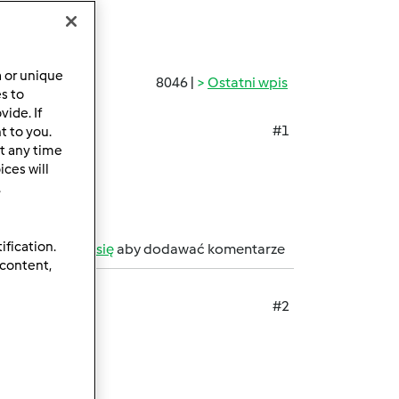
a or unique
8046 |
Ostatni wpis
es to
ide. If
#1
t to you.
t any time
ces will
.
ification.
b
zarejestruj się
aby dodawać komentarze
 content,
#2