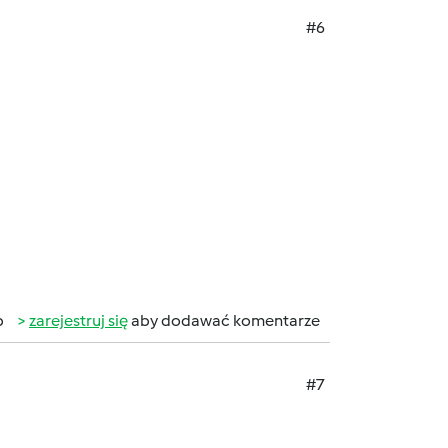
#6
b
zarejestruj się
aby dodawać komentarze
#7