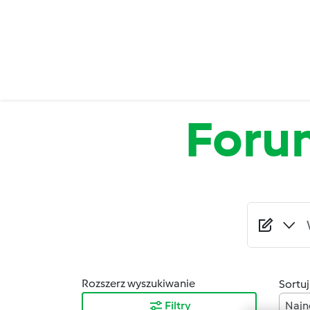
Przejdź do treści
Foru
Rozszerz wyszukiwanie
Sortuj
Filtry
Najn