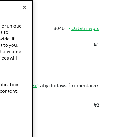
a or unique
8046 |
Ostatni wpis
es to
ide. If
#1
t to you.
t any time
ces will
.
ification.
b
zarejestruj się
aby dodawać komentarze
 content,
#2