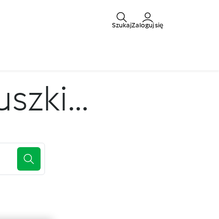
Szukaj
Zaloguj się
zki...