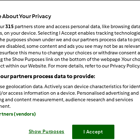
 About Your Privacy
our
315
partners store and access personal data, like browsing dat
rs, on your device. Selecting I Accept enables tracking technologi
he purposes shown under we and our partners process data to prov
/07/2015 - 17:15
are disabled, some content and ads you see may not be as relevan
esurface this menu to change your choices or withdraw consent a
już odpocząć .Dobranoc
ng the Show Purposes link on the bottom of the webpage .Your choi
ct within our Website. For more details, refer to our Privacy Policy
our partners process data to provide:
se geolocation data. Actively scan device characteristics for ident
Zaloguj
lu
/or access information on a device. Personalised advertising and
ing and content measurement, audience research and services
ment.
0/08/2015 - 02:02
artners (vendors)
tałam i piję kawkę .Dla Was też zostawiam
Show Purposes
I Accept