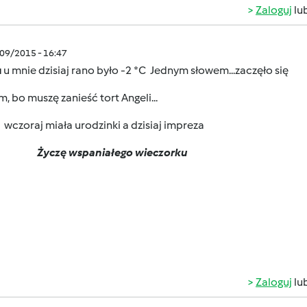
Zaloguj
lu
/09/2015 - 16:47
u
u mnie dzisiaj rano było -2 *C
Jednym słowem...zaczęło się
, bo muszę zanieść tort Angeli...
aj miała urodzinki a dzisiaj impreza
Życzę wspaniałego wieczorku
Zaloguj
lu