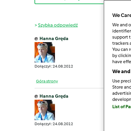
We Care
Szybka odpowiedź
We and 
identifie
support t
Hanna Gręda
śr., 10
trackers 
You can r
Pora 
by clicki
have effe
Dołączył : 24.08.2012
We and 
Use preci
Góra strony
Store and
advertis
Hanna Gręda
develop
czw., 1
List of P
Już ws
Dołączył : 24.08.2012