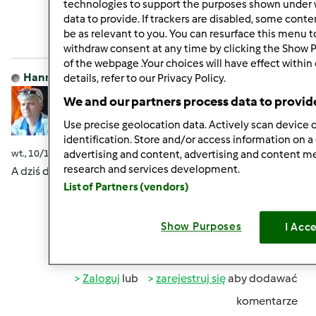
technologies to support the purposes shown under 
data to provide. If trackers are disabled, some cont
Zaloguj
lub
zarejestruj się
aby dodawać
be as relevant to you. You can resurface this menu 
komentarze
withdraw consent at any time by clicking the Show 
of the webpage .Your choices will have effect within
Hanna Gręda
Dołączył : 24.08.2012
details, refer to our Privacy Policy.
We and our partners process data to provid
Use precise geolocation data. Actively scan device c
identification. Store and/or access information on a
wt., 10/13/2015 - 18:11
#8
advertising and content, advertising and content 
research and services development.
A dziś deszczowo Was witam
List of Partners (vendors)
Show Purposes
I Acc
Góra strony
Zaloguj
lub
zarejestruj się
aby dodawać
komentarze