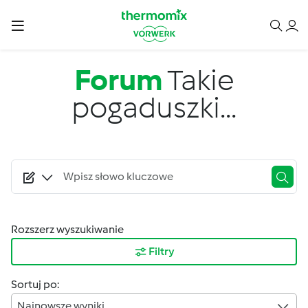
Przejdź do treści
Forum
Takie
pogaduszki...
Rozszerz wyszukiwanie
Filtry
Sortuj po:
Najnowsze wyniki