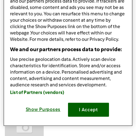
and our partners process data to provide. If trackers are
disabled, some content and ads you see may not be as
Mięso pokroic na małe kostki 3cm na 3cm i na 60 min
relevant to you. You can resurface this menu to change
włożyć do zamrażalnika. 200-250gmięsa zmielić 8-15
your choices or withdraw consent at any time by
sek/obr 6-7, przełożyć do innego naczynia i czynność
clicking the Show Purposes link on the bottom of the
powtórzyć ( zależy ile chcemy zmielić mięsa).
webpage .Your choices will have effect within our
Website. For more details, refer to our Privacy Policy.
Pozdrawiam serdecznie
We and our partners process data to provide:
Use precise geolocation data. Actively scan device
Góra strony
characteristics for identification. Store and/or access
information on a device. Personalised advertising and
content, advertising and content measurement,
Zaloguj
lub
zarejestruj się
aby dodawać
audience research and services development.
komentarze
List of Partners (vendors)
Minia (niezweryfikowany)
Show Purposes
I Accept