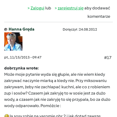
Zaloguj
lub
zarejestruj się
aby dodawać
komentarze
Hanna Gręda
Dołączył : 24.08.2012
pt., 11/15/2013 - 09:47
#17
dobrzynka wrote:
Może moje pytanie wyda się głupie, ale nie wiem kiedy
zakrywać naczynie miarką a kiedy nie. Przy miksowaniu
zakrywam, żeby nie zachlapać kuchni, ale co z robieniem
zup i sosów? Czasem jak zakryję to w sosie jest za dużo
wody, a czasem jak nie zakryję to się przypala, bo za dużo
wody odparowało. Pomóżcie :
Ja sosy robię na varomie obr 2 i jak dotąd zawsze