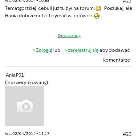
wt., 02/04/2014 - 10:55
#22
Tematgorzkiej cebuli już tu był na forum.
Poszukaj, ale
Hania dobrze radzi: trzymać w lodówce.
Góra strony
Zaloguj
lub
zarejestruj się
aby dodawać
komentarze
AniaP01
(niezweryfikowany)
wt., 02/04/2014 - 11:17
#23