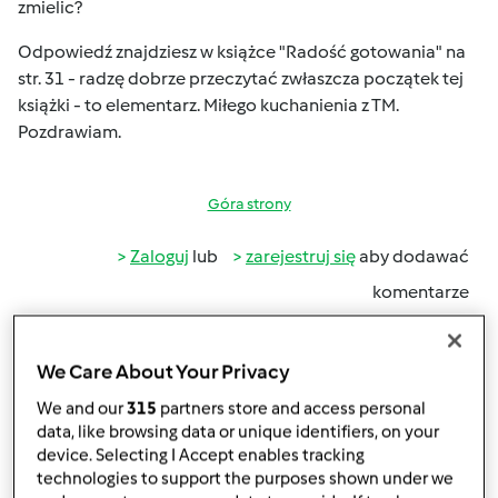
zmielic?
Odpowiedź znajdziesz w książce "Radość gotowania" na
str. 31 - radzę dobrze przeczytać zwłaszcza początek tej
książki - to elementarz. Miłego kuchanienia z TM.
Pozdrawiam.
Góra strony
Zaloguj
lub
zarejestruj się
aby dodawać
komentarze
Grażyna Kamińska
Dołączył : 07.10.2011
We Care About Your Privacy
We and our
315
partners store and access personal
data, like browsing data or unique identifiers, on your
device. Selecting I Accept enables tracking
wt., 08/13/2013 - 20:45
#4
technologies to support the purposes shown under we
Witaj Hubek