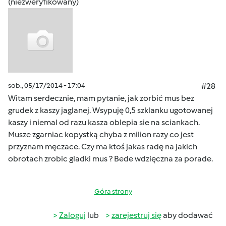
(niezweryfikowany)
sob., 05/17/2014 - 17:04
#28
Witam serdecznie, mam pytanie, jak zorbić mus bez
grudek z kaszy jaglanej. Wsypuję 0,5 szklanku ugotowanej
kaszy i niemal od razu kasza oblepia sie na sciankach.
Musze zgarniac kopystką chyba z milion razy co jest
przyznam męczace. Czy ma ktoś jakas radę na jakich
obrotach zrobic gladki mus ? Bede wdzięczna za porade.
Góra strony
Zaloguj
lub
zarejestruj się
aby dodawać