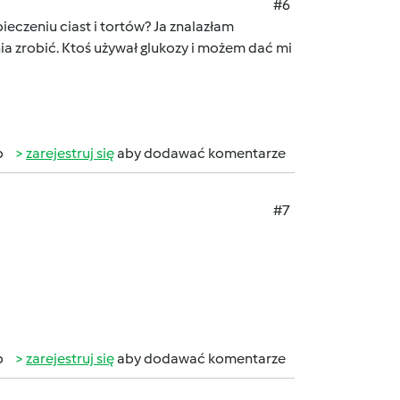
#6
ieczeniu ciast i tortów? Ja znalazłam
nia zrobić. Ktoś używał glukozy i możem dać mi
b
zarejestruj się
aby dodawać komentarze
#7
b
zarejestruj się
aby dodawać komentarze