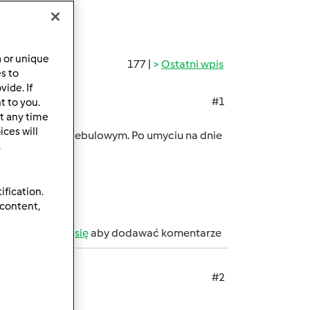
a or unique
177 |
Ostatni wpis
es to
ide. If
#1
t to you.
t any time
ces will
dwiczki w sosie cebulowym. Po umyciu na dnie
.
ification.
 content,
b
zarejestruj się
aby dodawać komentarze
#2