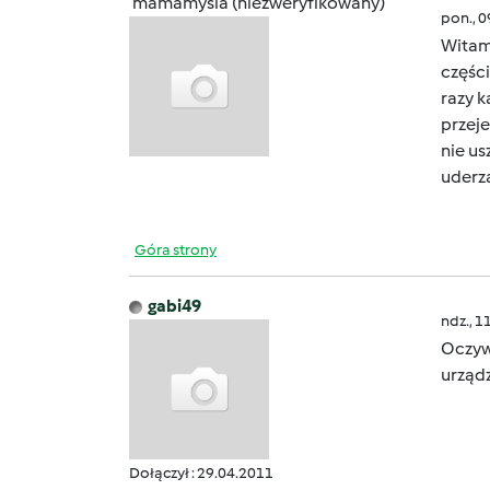
mamamysia (niezweryfikowany)
pon., 
Witam
części
razy k
przeje
nie us
uderza
Góra strony
gabi49
ndz., 1
Oczywi
urząd
Dołączył : 29.04.2011