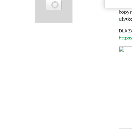
Ostat
kopyst
użytk
DLA Z
https