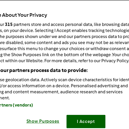
 About Your Privacy
our
315
partners store and access personal data, like browsing dat
rs, on your device. Selecting I Accept enables tracking technologi
he purposes shown under we and our partners process data to prov
/08/2020 - 22:03
are disabled, some content and ads you see may not be as relevan
esurface this menu to change your choices or withdraw consent a
Plamy
ng the Show Purposes link on the bottom of the webpage .Your choi
zoraj dotarł do mnie termomix. Dziś zrobilam coleslaw i polę
ct within our Website. For more details, refer to our Privacy Policy
ły się plamy. Czy to normalne?
our partners process data to provide:
se geolocation data. Actively scan device characteristics for ident
/or access information on a device. Personalised advertising and
ing and content measurement, audience research and services
Zaloguj
lu
ment.
artners (vendors)
4/04/2020 - 18:23
Show Purposes
I Accept
,