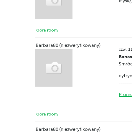
Myślę,
Góra strony
Barbara80 (niezweryfikowany)
czw., 1
Banas
Smród 
cytry
------
Promo
Góra strony
Barbara80 (niezweryfikowany)