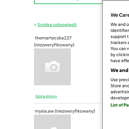
We Care
Szybka odpowiedź
We and 
identifie
support t
themarteczka227
śr., 07
trackers 
(niezweryfikowany)
You can r
by clicki
Hej wc
have effe
pojawi
We and 
Use preci
Store and
advertis
Góra strony
develop
List of P
mysia.aw (niezweryfikowany)
sob., 0
Cześć