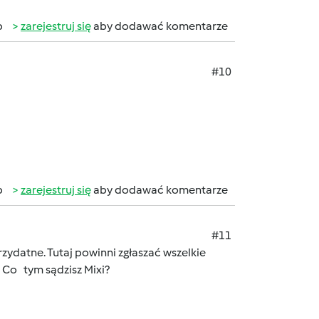
b
zarejestruj się
aby dodawać komentarze
#10
b
zarejestruj się
aby dodawać komentarze
#11
zydatne. Tutaj powinni zgłaszać wszelkie
. Co tym sądzisz Mixi?