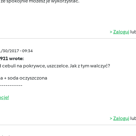
 że spokojnie możesz je wykorzystać.
Zaloguj
lu
1/30/2017 - 09:34
921 wrote:
cebuli na pokrywce, uszczelce. Jak z tym walczyć?
na + soda oczyszczona
-----------
cje!
Zaloguj
lu