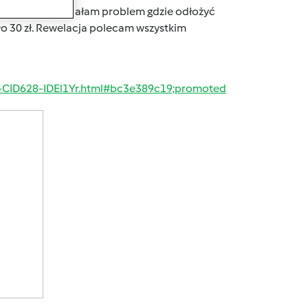
TM6. Zawsze miałam problem gdzie odłożyć
ło 30 zł. Rewelacja polecam wszystkim
a-CID628-IDEl1Yr.html#bc3e389c19;promoted