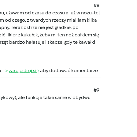
#8
u, używam od czasu do czasu a już w nożu-tej
iem od czego, z twardych rzeczy mialiłam kilka
ny. Teraz ostrze nie jest gładkie, po
ć likier z kukułek, żeby mi ten noż całkiem się
zęt bardzo hałasuje i skacze, gdy te kawałki
b
zarejestruj się
aby dodawać komentarze
#9
otykowy), ale funkcje takie same w obydwu