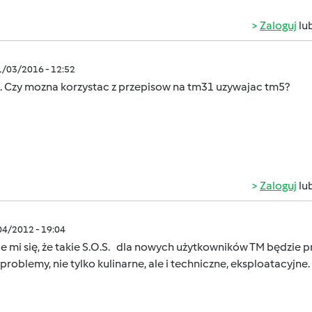
Zaloguj
lu
1/03/2016 - 12:52
. Czy mozna korzystac z przepisow na tm31 uzywajac tm5?
Zaloguj
lu
/04/2012 - 19:04
 mi się, że takie S.O.S. dla nowych użytkowników TM będzie pr
problemy, nie tylko kulinarne, ale i techniczne, eksploatacyjne