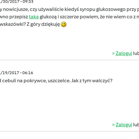
1/30/2017 - 09:33
 nowicjusze, czy używaliście kiedyś syropu glukozowego przy p
wno przepisz
taką
glukozą i szczerze powiem, że nie wiem co z 
 wskazówki? Z góry dziękuję
Zaloguj
lu
1/19/2017 - 06:16
cebuli na pokrywce, uszczelce. Jak z tym walczyć?
Zaloguj
lu