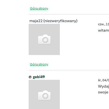
Góra strony
maja22 (niezweryfikowany)
czw., 1
witam
Góra strony
gabi49
śr., 04
Wydaje
swoje 