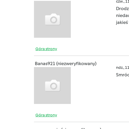
czw., 1
Drodzy
nieda
jakieś
Góra strony
Banas921 (niezweryfikowany)
ndz., 1
Smród 
Góra strony