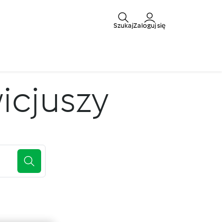
Szukaj
Zaloguj się
wicjuszy