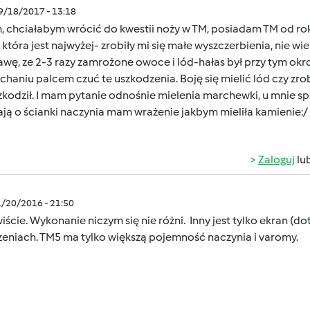
09/18/2017 - 13:18
, chciałabym wrócić do kwestii noży w TM, posiadam TM od rok
 która jest najwyżej- zrobiły mi się małe wyszczerbienia, nie w
awę, ze 2-3 razy zamrożone owoce i lód-hałas był przy tym okrop
chaniu palcem czuć te uszkodzenia. Boję się mielić lód czy zrobi
zkodził. I mam pytanie odnośnie mielenia marchewki, u mnie spr
ją o ścianki naczynia mam wrażenie jakbym mieliła kamienie:/
Zaloguj
lu
1/20/2016 - 21:50
ście. Wykonanie niczym się nie różni. Inny jest tylko ekran (d
zeniach. TM5 ma tylko większą pojemność naczynia i varomy.