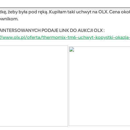
nio znalazłam fajny gadżet do mojego kochanego Thermomixa 
kę, żeby była pod ręką. Kupiłam taki uchwyt na OLX. Cena oko
ownikom.
AINTERSOWANYCH PODAJE LINK DO AUKCJI OLX :
://www.olx.pl/oferta/thermomix-tm6-uchwyt-kopystki-okazj