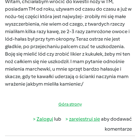
Witam, chciałabym wrócić do kwestii noży w TM,
posiadam TM od roku, używam od czasu do czasu a już w
nożu-tej części która jest najwyżej- zrobiły mi się małe
wyszczerbienia, nie wiem od czego, z twardych rzeczy
mialiłam kilka razy kawę, ze 2-3 razy zamrożone owoce i
lód-hałas był przy tym okropny. Teraz ostrze nie jest
gładkie, po przejechaniu palcem czuć te uszkodzenia.
Boję się mielić lód czy zrobić likier z kukułek, żeby mi ten
noż całkiem się nie uszkodził. I mam pytanie odnośnie
mielenia marchewki, u mnie sprzęt bardzo hałasuje i
skacze, gdy te kawałki uderzają o ścianki naczynia mam
wrażenie jakbym mieliła kamienie:/
Góra strony
Zaloguj
lub
zarejestruj się
aby dodawać
komentarze