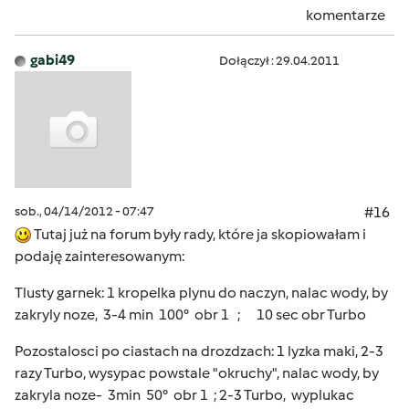
komentarze
gabi49
Dołączył : 29.04.2011
sob., 04/14/2012 - 07:47
#16
Tutaj już na forum były rady, które ja skopiowałam i
podaję zainteresowanym:
Tlusty garnek: 1 kropelka plynu do naczyn, nalac wody, by
zakryly noze, 3-4 min 100° obr 1 ; 10 sec obr Turbo
Pozostalosci po ciastach na drozdzach: 1 lyzka maki, 2-3
razy Turbo, wysypac powstale "okruchy", nalac wody, by
zakryla noze- 3min 50° obr 1 ; 2-3 Turbo, wyplukac