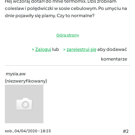
Hej wczoraj dotarł do mnie termomix. Dziś zrobilam
coleslaw i polędwiczki w sosie cebulowym. Po umyciu na
dnie pojawiły się plamy. Czy to normalne?
Góra strony
Zaloguj
lub
zarejestruj się
aby dodawać
komentarze
mysia.aw
(niezweryfikowany)
sob., 04/04/2020 - 18:23
#2