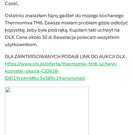
Cześć,
Ostatnio znalazłam fajny gadżet do mojego kochanego
Thermomixa TM6. Zawsze miałam problem gdzie odłożyć
kopystkę, żeby była pod ręką. Kupiłam taki uchwyt na
OLX. Cena około 30 zł. Rewelacja polecam wszystkim
użytkownikom.
DLA ZAINTERSOWANYCH PODAJE LINK DO AUKCJI OLX :
https://www.olx.pl/oferta/thermomix-tm6-uchwyt-
kopystki-okazja-CID628-
IDEl1Yr.html#bc3e389c19;promoted