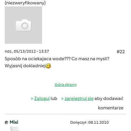
(niezweryfikowany)
ndz., 05/13/2012 - 13:37
#22
Sposòb na ociekajaca wode??? Co masz na mysli?
Wyjasnij dokladniej
Góra strony
Zaloguj
lub
zarejestruj się
aby dodawać
komentarze
Mixi
Dołączył : 08.11.2010