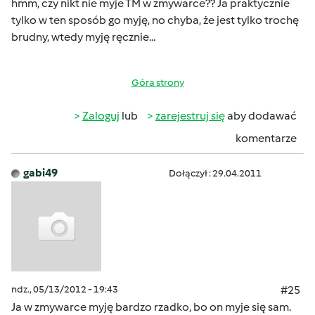
hmm, czy nikt nie myje TM w zmywarce?? Ja praktycznie
tylko w ten sposób go myję, no chyba, że jest tylko trochę
brudny, wtedy myję ręcznie...
Góra strony
Zaloguj
lub
zarejestruj się
aby dodawać
komentarze
gabi49
Dołączył : 29.04.2011
ndz., 05/13/2012 - 19:43
#25
Ja w zmywarce myję bardzo rzadko, bo on myje się sam.