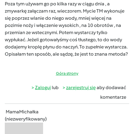
Poza tym używam go po kilka razy w ciągu dnia , a
zmywarkę załączam raz, wieczorem. Mycie TM wykonuje
się poprzez wlanie do niego wody, mniej więcej na
pozimie noży i włączenie wysokich , na 10 obrotów , na
przemian ze wstecznymi. Potem wystarczy tylko
wypłukać. Jeżeli gotowałyśmy coś tłustego, to do wody
dodajemy kroplę płynu do naczyń. To zupełnie wystarcza.
Opisałam ten sposób, ale sądzę, że jest to znana metoda?
Góra strony
Zaloguj
lub
zarejestruj się
aby dodawać
komentarze
MamaMichałka
(niezweryfikowany)