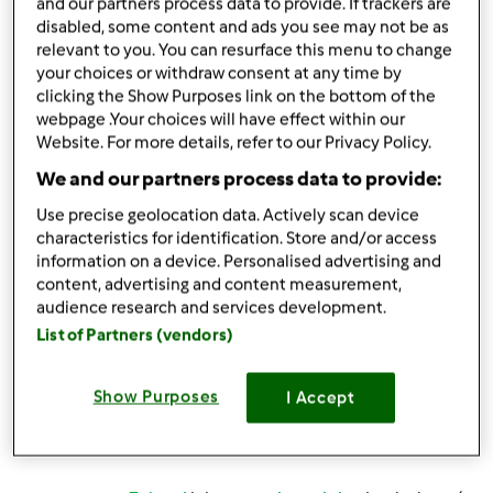
and our partners process data to provide. If trackers are
disabled, some content and ads you see may not be as
Zaloguj
lub
zarejestruj się
aby dodawać
relevant to you. You can resurface this menu to change
your choices or withdraw consent at any time by
komentarze
clicking the Show Purposes link on the bottom of the
webpage .Your choices will have effect within our
JulitkaKorobejko
Website. For more details, refer to our Privacy Policy.
(niezweryfikowany)
We and our partners process data to provide:
Use precise geolocation data. Actively scan device
characteristics for identification. Store and/or access
information on a device. Personalised advertising and
content, advertising and content measurement,
audience research and services development.
List of Partners (vendors)
czw., 02/13/2020 - 10:02
#3
OCET !
Show Purposes
I Accept
Góra strony