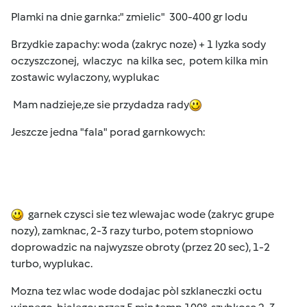
Plamki na dnie garnka:" zmielic" 300-400 gr lodu
Brzydkie zapachy: woda (zakryc noze) + 1 lyzka sody
oczyszczonej, wlaczyc na kilka sec, potem kilka min
zostawic wylaczony, wyplukac
Mam nadzieje,ze sie przydadza rady
Jeszcze jedna "fala" porad garnkowych:
garnek czysci sie tez wlewajac wode (zakryc grupe
nozy), zamknac, 2-3 razy turbo, potem stopniowo
doprowadzic na najwyzsze obroty (przez 20 sec), 1-2
turbo, wyplukac.
Mozna tez wlac wode dodajac pòl szklaneczki octu