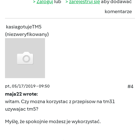
Zaloguj
lub
zarejestruj się
aby dodawać
komentarze
kasiagotujeTM5
(niezweryfikowany)
pt., 05/17/2019 - 09:50
#4
maja22 wrote:
witam. Czy mozna korzystac z przepisow na tm31
uzywajac tm5?
Myślę, że spokojnie możesz je wykorzystać.