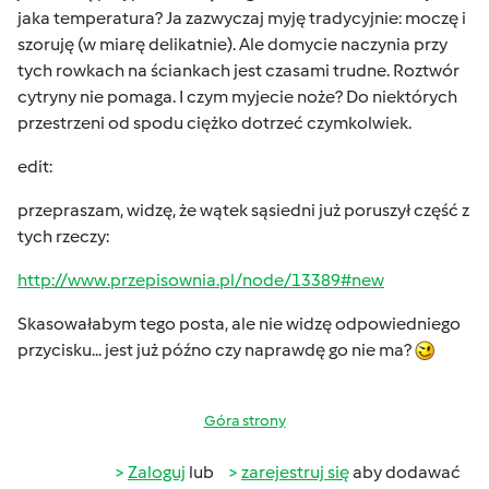
jaka temperatura? Ja zazwyczaj myję tradycyjnie: moczę i
szoruję (w miarę delikatnie). Ale domycie naczynia przy
tych rowkach na ściankach jest czasami trudne. Roztwór
cytryny nie pomaga. I czym myjecie noże? Do niektórych
przestrzeni od spodu ciężko dotrzeć czymkolwiek.
edit:
przepraszam, widzę, że wątek sąsiedni już poruszył część z
tych rzeczy:
http://www.przepisownia.pl/node/13389#new
Skasowałabym tego posta, ale nie widzę odpowiedniego
przycisku... jest już późno czy naprawdę go nie ma?
Góra strony
Zaloguj
lub
zarejestruj się
aby dodawać