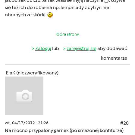
jak 30 sek obr.10. Ja tak właśnie myję naczynie
. Używa
się też ich do robienia np. lemoniady z cytryn nie
obranych ze skórki.
Góra strony
Zaloguj
lub
zarejestruj się
aby dodawać
komentarze
ElaK (niezweryfikowany)
wt., 04/17/2012 - 21:26
#20
Na mocno przypalony garnek (po smażonej konfiturze)