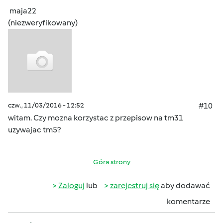
maja22
(niezweryfikowany)
czw., 11/03/2016 - 12:52
#10
witam. Czy mozna korzystac z przepisow na tm31
uzywajac tm5?
Góra strony
Zaloguj
lub
zarejestruj się
aby dodawać
komentarze