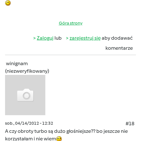
Góra strony
Zaloguj
lub
zarejestruj się
aby dodawać
komentarze
winignam
(niezweryfikowany)
sob., 04/14/2012 - 12:32
#18
A czy obroty turbo są dużo głośniejsze?? bo jeszcze nie
korzystałam i nie wiem