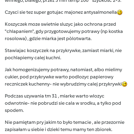
winnego, bialego; przez 5 min temp 100° szybkosc 2-3.
Czysci sie tez super gotujac majonez antysalmonella
Koszyczek moze swietnie sluzyc jako ochrona przed
"chlapaniem", gdy przygotowujemy potrawy (np kostka
rosolowa) , gdzie miarka jest pòlotwarta.
Stawiajac koszyczek na przykrywke, zamiast miarki, nie
pochlapiemy calej kuchni.
Jak homogenizujemy potrawy, natomiast, albo mielimy
cukier, pod przykrywke warto podlozyc papierowy
reczniczek kuchenny- nie wybrudzimy calej przykrywki
Podczas uzywania tm 31 , miarke warto wlozyc
odwrotnie- nie pobrudzi sie cala w srodku, a tylko pod
spodem.
Nie pamiętam pry jakim to było temacie , ale przezornie
zapisałam u siebie i dzieki temu mamy ten zbiorek.