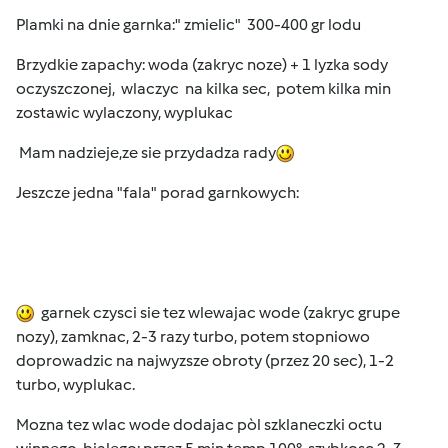
Plamki na dnie garnka:" zmielic" 300-400 gr lodu
Brzydkie zapachy: woda (zakryc noze) + 1 lyzka sody
oczyszczonej, wlaczyc na kilka sec, potem kilka min
zostawic wylaczony, wyplukac
Mam nadzieje,ze sie przydadza rady
Jeszcze jedna "fala" porad garnkowych:
garnek czysci sie tez wlewajac wode (zakryc grupe
nozy), zamknac, 2-3 razy turbo, potem stopniowo
doprowadzic na najwyzsze obroty (przez 20 sec), 1-2
turbo, wyplukac.
Mozna tez wlac wode dodajac pòl szklaneczki octu