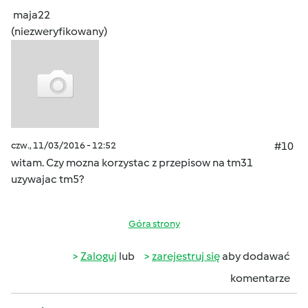
maja22
(niezweryfikowany)
czw., 11/03/2016 - 12:52
#10
witam. Czy mozna korzystac z przepisow na tm31
uzywajac tm5?
Góra strony
Zaloguj
lub
zarejestruj się
aby dodawać
komentarze