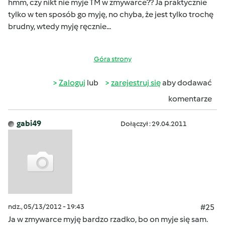
hmm, czy nikt nie myje TM w zmywarce?? Ja praktycznie
tylko w ten sposób go myję, no chyba, że jest tylko trochę
brudny, wtedy myję ręcznie...
Góra strony
Zaloguj
lub
zarejestruj się
aby dodawać
komentarze
gabi49
Dołączył : 29.04.2011
ndz., 05/13/2012 - 19:43
#25
Ja w zmywarce myję bardzo rzadko, bo on myje się sam.