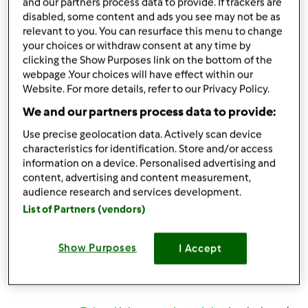
and our partners process data to provide. If trackers are
disabled, some content and ads you see may not be as
Zaloguj
lub
zarejestruj się
aby dodawać
relevant to you. You can resurface this menu to change
your choices or withdraw consent at any time by
komentarze
clicking the Show Purposes link on the bottom of the
webpage .Your choices will have effect within our
JulitkaKorobejko
Website. For more details, refer to our Privacy Policy.
(niezweryfikowany)
We and our partners process data to provide:
Use precise geolocation data. Actively scan device
characteristics for identification. Store and/or access
information on a device. Personalised advertising and
content, advertising and content measurement,
audience research and services development.
List of Partners (vendors)
czw., 02/13/2020 - 10:02
#3
OCET !
Show Purposes
I Accept
Góra strony