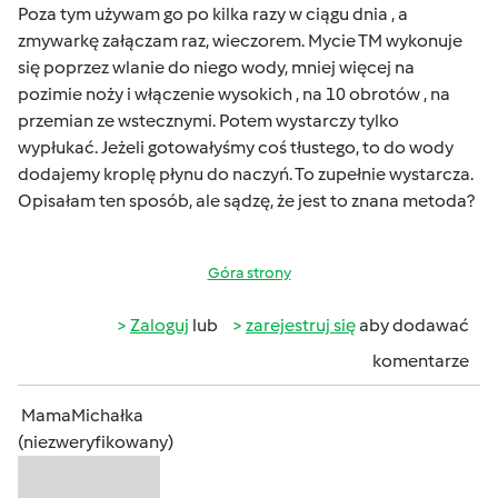
Poza tym używam go po kilka razy w ciągu dnia , a
zmywarkę załączam raz, wieczorem. Mycie TM wykonuje
się poprzez wlanie do niego wody, mniej więcej na
pozimie noży i włączenie wysokich , na 10 obrotów , na
przemian ze wstecznymi. Potem wystarczy tylko
wypłukać. Jeżeli gotowałyśmy coś tłustego, to do wody
dodajemy kroplę płynu do naczyń. To zupełnie wystarcza.
Opisałam ten sposób, ale sądzę, że jest to znana metoda?
Góra strony
Zaloguj
lub
zarejestruj się
aby dodawać
komentarze
MamaMichałka
(niezweryfikowany)