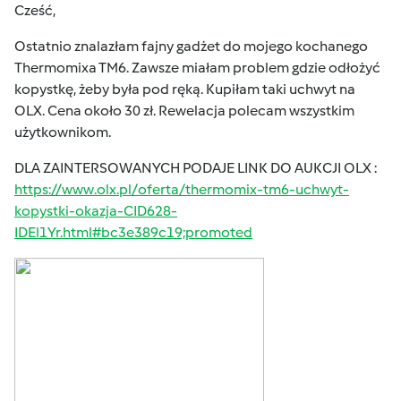
Cześć,
Ostatnio znalazłam fajny gadżet do mojego kochanego
Thermomixa TM6. Zawsze miałam problem gdzie odłożyć
kopystkę, żeby była pod ręką. Kupiłam taki uchwyt na
OLX. Cena około 30 zł. Rewelacja polecam wszystkim
użytkownikom.
DLA ZAINTERSOWANYCH PODAJE LINK DO AUKCJI OLX :
https://www.olx.pl/oferta/thermomix-tm6-uchwyt-
kopystki-okazja-CID628-
IDEl1Yr.html#bc3e389c19;promoted