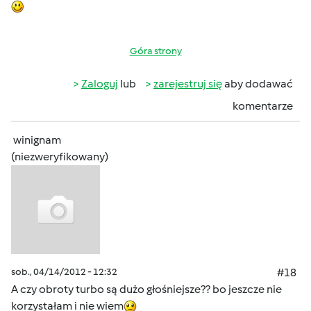
Góra strony
Zaloguj
lub
zarejestruj się
aby dodawać
komentarze
winignam
(niezweryfikowany)
sob., 04/14/2012 - 12:32
#18
A czy obroty turbo są dużo głośniejsze?? bo jeszcze nie
korzystałam i nie wiem