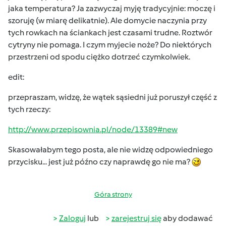
jaka temperatura? Ja zazwyczaj myję tradycyjnie: moczę i
szoruję (w miarę delikatnie). Ale domycie naczynia przy
tych rowkach na ściankach jest czasami trudne. Roztwór
cytryny nie pomaga. I czym myjecie noże? Do niektórych
przestrzeni od spodu ciężko dotrzeć czymkolwiek.
edit:
przepraszam, widzę, że wątek sąsiedni już poruszył część z
tych rzeczy:
http://www.przepisownia.pl/node/13389#new
Skasowałabym tego posta, ale nie widzę odpowiedniego
przycisku... jest już późno czy naprawdę go nie ma?
Góra strony
Zaloguj
lub
zarejestruj się
aby dodawać