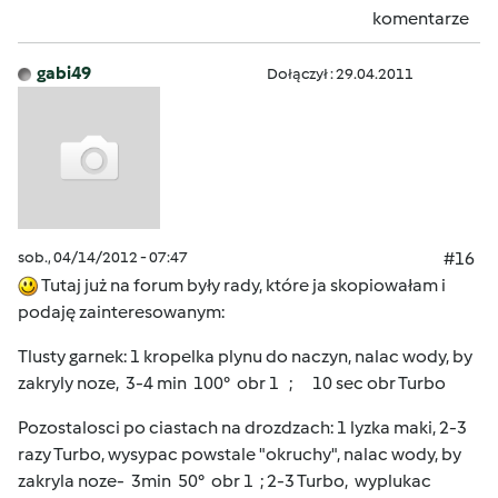
komentarze
gabi49
Dołączył : 29.04.2011
sob., 04/14/2012 - 07:47
#16
Tutaj już na forum były rady, które ja skopiowałam i
podaję zainteresowanym:
Tlusty garnek: 1 kropelka plynu do naczyn, nalac wody, by
zakryly noze, 3-4 min 100° obr 1 ; 10 sec obr Turbo
Pozostalosci po ciastach na drozdzach: 1 lyzka maki, 2-3
razy Turbo, wysypac powstale "okruchy", nalac wody, by
zakryla noze- 3min 50° obr 1 ; 2-3 Turbo, wyplukac