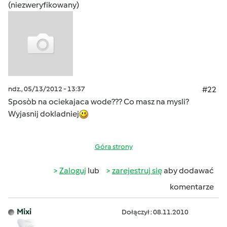
(niezweryfikowany)
ndz., 05/13/2012 - 13:37
#22
Sposòb na ociekajaca wode??? Co masz na mysli?
Wyjasnij dokladniej
Góra strony
Zaloguj
lub
zarejestruj się
aby dodawać
komentarze
Mixi
Dołączył : 08.11.2010