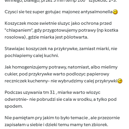
winnego, bialego; przez 5 min temp 100° szybkosc 2-3.
Czysci sie tez super gotujac majonez antysalmonella
Koszyczek moze swietnie sluzyc jako ochrona przed
"chlapaniem", gdy przygotowujemy potrawy (np kostka
rosolowa) , gdzie miarka jest pòlotwarta.
Stawiajac koszyczek na przykrywke, zamiast miarki, nie
pochlapiemy calej kuchni.
Jak homogenizujemy potrawy, natomiast, albo mielimy
cukier, pod przykrywke warto podlozyc papierowy
reczniczek kuchenny- nie wybrudzimy calej przykrywki
Podczas uzywania tm 31 , miarke warto wlozyc
odwrotnie- nie pobrudzi sie cala w srodku, a tylko pod
spodem.
Nie pamiętam pry jakim to było temacie , ale przezornie
zapisałam u siebie i dzieki temu mamy ten zbiorek.