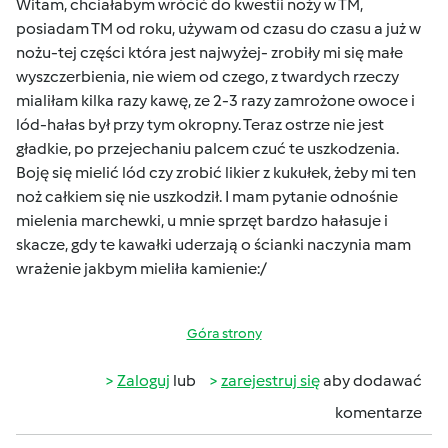
Witam, chciałabym wrócić do kwestii noży w TM,
posiadam TM od roku, używam od czasu do czasu a już w
nożu-tej części która jest najwyżej- zrobiły mi się małe
wyszczerbienia, nie wiem od czego, z twardych rzeczy
mialiłam kilka razy kawę, ze 2-3 razy zamrożone owoce i
lód-hałas był przy tym okropny. Teraz ostrze nie jest
gładkie, po przejechaniu palcem czuć te uszkodzenia.
Boję się mielić lód czy zrobić likier z kukułek, żeby mi ten
noż całkiem się nie uszkodził. I mam pytanie odnośnie
mielenia marchewki, u mnie sprzęt bardzo hałasuje i
skacze, gdy te kawałki uderzają o ścianki naczynia mam
wrażenie jakbym mieliła kamienie:/
Góra strony
Zaloguj
lub
zarejestruj się
aby dodawać
komentarze