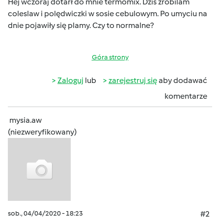
Hej wczoraj dotarł do mnie termomix. Dziś zrobilam
coleslaw i polędwiczki w sosie cebulowym. Po umyciu na
dnie pojawiły się plamy. Czy to normalne?
Góra strony
Zaloguj
lub
zarejestruj się
aby dodawać
komentarze
mysia.aw
(niezweryfikowany)
sob., 04/04/2020 - 18:23
#2