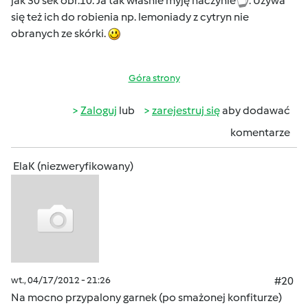
jak 30 sek obr.10. Ja tak właśnie myję naczynie
. Używa
się też ich do robienia np. lemoniady z cytryn nie
obranych ze skórki.
Góra strony
Zaloguj
lub
zarejestruj się
aby dodawać
komentarze
ElaK (niezweryfikowany)
wt., 04/17/2012 - 21:26
#20
Na mocno przypalony garnek (po smażonej konfiturze)