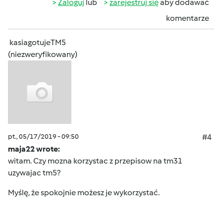
Zaloguj
lub
zarejestruj się
aby dodawać
komentarze
kasiagotujeTM5
(niezweryfikowany)
pt., 05/17/2019 - 09:50
#4
maja22 wrote:
witam. Czy mozna korzystac z przepisow na tm31
uzywajac tm5?
Myślę, że spokojnie możesz je wykorzystać.