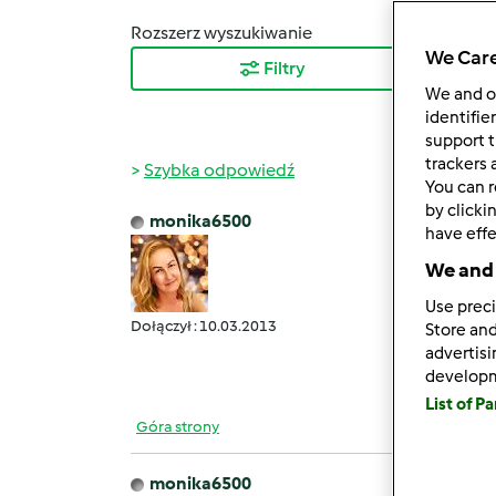
Rozszerz wyszukiwanie
Sortuj
We Care
Filtry
Najn
We and 
identifie
support t
trackers 
Szybka odpowiedź
You can r
by clicki
monika6500
have effe
czw., 1
Vol.7
We and 
Use preci
Dołączył : 10.03.2013
Store and
Nóż d
advertis
develop
List of P
Góra strony
monika6500