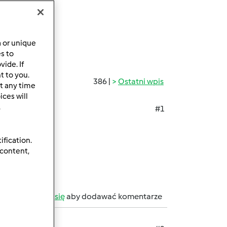
a or unique
es to
ide. If
t to you.
386 |
Ostatni wpis
t any time
ces will
.
#1
ification.
 content,
b
zarejestruj się
aby dodawać komentarze