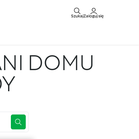
Szukaj
Zaloguj się
ANI DOMU
DY