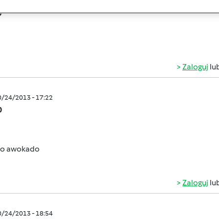
0/24/2013 - 17:01
9
Zaloguj
lu
0/24/2013 - 17:22
0
do awokado
Zaloguj
lu
0/24/2013 - 18:54