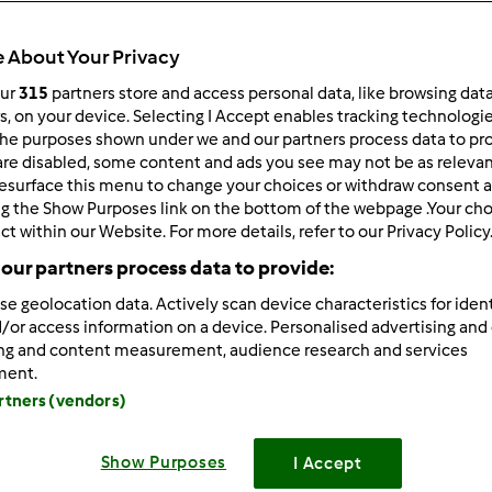
 po:
Wyników na stronę:
 About Your Privacy
owsze wyniki
10
our
315
partners store and access personal data, like browsing dat
rs, on your device. Selecting I Accept enables tracking technologi
he purposes shown under we and our partners process data to prov
are disabled, some content and ads you see may not be as relevan
esurface this menu to change your choices or withdraw consent a
ng the Show Purposes link on the bottom of the webpage .Your choi
ct within our Website. For more details, refer to our Privacy Policy
0/24/2013 - 16:55
8
our partners process data to provide:
se geolocation data. Actively scan device characteristics for ident
/or access information on a device. Personalised advertising and
o krojenia tortów
ing and content measurement, audience research and services
ment.
artners (vendors)
Zaloguj
lu
Show Purposes
I Accept