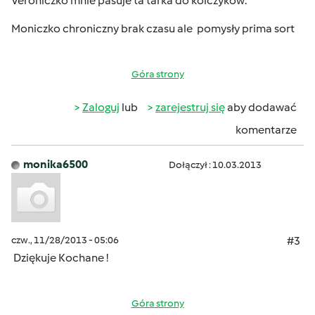
Veroniczko mnie pasuje ta tarka do kolczyków.
Moniczko chroniczny brak czasu ale pomysły prima sort
Góra strony
Zaloguj
lub
zarejestruj się
aby dodawać
komentarze
monika6500
Dołączył : 10.03.2013
czw., 11/28/2013 - 05:06
#3
Dziękuje Kochane !
Góra strony