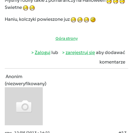
Mysmy robily takie z pomaranczy na Halloween
Swietne
Haniu, kolczyki powieszone juz
Góra strony
Zaloguj
lub
zarejestruj się
aby dodawać
komentarze
Anonim
(niezweryfikowany)
czw., 12/05/2013 - 16:21