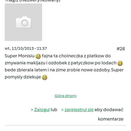
wt., 12/10/2013 - 21:37
#28
Super Monisiu
fajna ta choineczka z platkow do
zmywania makijazu i ozdobek z patyczkow po lodach
bede zbierala latem i na zime zrobie nowe ozdoby. Super
pomysly dziekuje
Góra strony
Zaloguj
lub
zarejestruj się
aby dodawać
komentarze