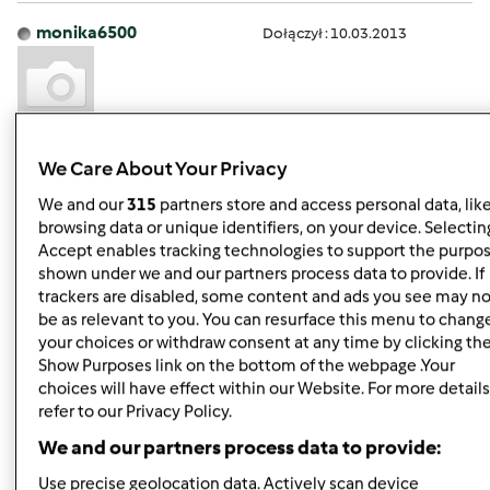
monika6500
Dołączył : 10.03.2013
pt., 11/29/2013 - 05:43
#5
We Care About Your Privacy
Vol.170
We and our
315
partners store and access personal data, lik
browsing data or unique identifiers, on your device. Selecting
Accept enables tracking technologies to support the purpo
shown under we and our partners process data to provide. If
Góra strony
trackers are disabled, some content and ads you see may no
be as relevant to you. You can resurface this menu to chang
your choices or withdraw consent at any time by clicking th
Zaloguj
lub
zarejestruj się
aby dodawać
Show Purposes link on the bottom of the webpage .Your
komentarze
choices will have effect within our Website. For more details
refer to our Privacy Policy.
monika6500
Dołączył : 10.03.2013
We and our partners process data to provide:
Use precise geolocation data. Actively scan device