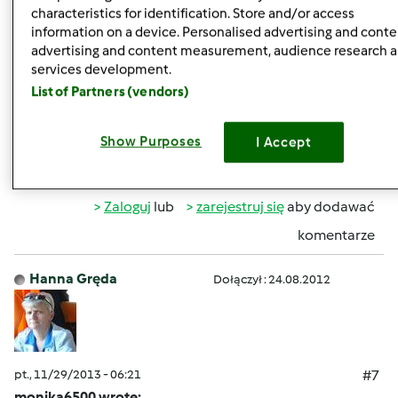
characteristics for identification. Store and/or access
information on a device. Personalised advertising and conte
pt., 11/29/2013 - 05:44
#6
advertising and content measurement, audience research 
services development.
Vol.171
List of Partners (vendors)
Show Purposes
I Accept
Góra strony
Zaloguj
lub
zarejestruj się
aby dodawać
komentarze
Hanna Gręda
Dołączył : 24.08.2012
pt., 11/29/2013 - 06:21
#7
monika6500 wrote: