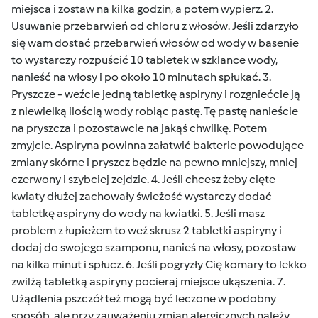
miejsca i zostaw na kilka godzin, a potem wypierz. 2.
Usuwanie przebarwień od chloru z włosów. Jeśli zdarzyło
się wam dostać przebarwień włosów od wody w basenie
to wystarczy rozpuścić 10 tabletek w szklance wody,
nanieść na włosy i po około 10 minutach spłukać. 3.
Pryszcze - weźcie jedną tabletkę aspiryny i rozgniećcie ją
z niewielką ilością wody robiąc pastę. Tę pastę nanieście
na pryszcza i pozostawcie na jakąś chwilkę. Potem
zmyjcie. Aspiryna powinna załatwić bakterie powodujące
zmiany skórne i pryszcz będzie na pewno mniejszy, mniej
czerwony i szybciej zejdzie. 4. Jeśli chcesz żeby cięte
kwiaty dłużej zachowały świeżość wystarczy dodać
tabletkę aspiryny do wody na kwiatki. 5. Jeśli masz
problem z łupieżem to weź skrusz 2 tabletki aspiryny i
dodaj do swojego szamponu, nanieś na włosy, pozostaw
na kilka minut i spłucz. 6. Jeśli pogryzły Cię komary to lekko
zwilżą tabletką aspiryny pocieraj miejsce ukąszenia. 7.
Użądlenia pszczół też mogą być leczone w podobny
sposób, ale przy zauważeniu zmian alergicznych należy