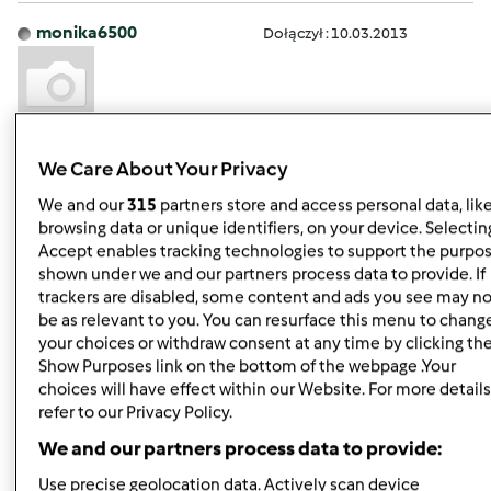
monika6500
Dołączył : 10.03.2013
pt., 11/29/2013 - 05:43
#5
We Care About Your Privacy
Vol.170
We and our
315
partners store and access personal data, lik
browsing data or unique identifiers, on your device. Selecting
Accept enables tracking technologies to support the purpo
shown under we and our partners process data to provide. If
Góra strony
trackers are disabled, some content and ads you see may no
be as relevant to you. You can resurface this menu to chang
your choices or withdraw consent at any time by clicking th
Zaloguj
lub
zarejestruj się
aby dodawać
Show Purposes link on the bottom of the webpage .Your
komentarze
choices will have effect within our Website. For more details
refer to our Privacy Policy.
monika6500
Dołączył : 10.03.2013
We and our partners process data to provide:
Use precise geolocation data. Actively scan device