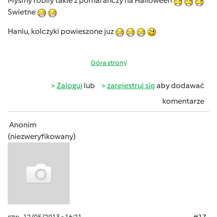
Mysmy robily takie z pomaranczy na Halloween
Swietne
Haniu, kolczyki powieszone juz
Góra strony
Zaloguj
lub
zarejestruj się
aby dodawać
komentarze
Anonim
(niezweryfikowany)
czw., 12/05/2013 - 16:21