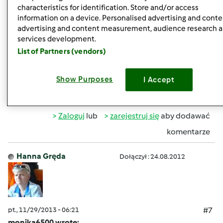
characteristics for identification. Store and/or access
information on a device. Personalised advertising and conte
pt., 11/29/2013 - 05:44
#6
advertising and content measurement, audience research 
services development.
Vol.171
List of Partners (vendors)
Show Purposes
I Accept
Góra strony
Zaloguj
lub
zarejestruj się
aby dodawać
komentarze
Hanna Gręda
Dołączył : 24.08.2012
pt., 11/29/2013 - 06:21
#7
monika6500 wrote: