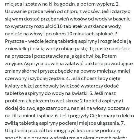
miejsca i zostaw na kilka godzin, a potem wypierz. 2.
Usuwanie przebarwień od chloru z włosów. Jeśli zdarzyło
się wam dostać przebarwień włosów od wody w basenie
to wystarczy rozpuścić 10 tabletek w szklance wody,
nanieść na włosy i po około 10 minutach spłukać. 3.
Pryszcze - weźcie jedną tabletkę aspiryny i rozgniećcie ją
z niewielką ilością wody robiąc pastę. Tę pastę nanieście
na pryszcza i pozostawcie na jakąś chwilkę. Potem
zmyjcie. Aspiryna powinna załatwić bakterie powodujące
zmiany skórne i pryszcz będzie na pewno mniejszy, mniej
czerwony i szybciej zejdzie. 4. Jeśli chcesz żeby cięte
kwiaty dłużej zachowały świeżość wystarczy dodać
tabletkę aspiryny do wody na kwiatki. 5. Jeśli masz
problem z łupieżem to weź skrusz 2 tabletki aspiryny i
dodaj do swojego szamponu, nanieś na włosy, pozostaw
na kilka minut i spłucz. 6. Jeśli pogryzły Cię komary to lekko
zwilżą tabletką aspiryny pocieraj miejsce ukąszenia. 7.
Użądlenia pszczół też mogą być leczone w podobny
sposób, ale przy zauważeniu zmian alergicznych należy