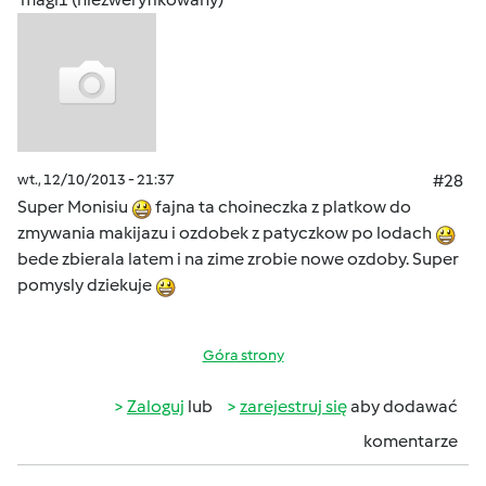
wt., 12/10/2013 - 21:37
#28
Super Monisiu
fajna ta choineczka z platkow do
zmywania makijazu i ozdobek z patyczkow po lodach
bede zbierala latem i na zime zrobie nowe ozdoby. Super
pomysly dziekuje
Góra strony
Zaloguj
lub
zarejestruj się
aby dodawać
komentarze