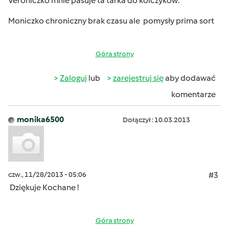
Veroniczko mnie pasuje ta tarka do kolczyków.
Moniczko chroniczny brak czasu ale pomysły prima sort
Góra strony
Zaloguj
lub
zarejestruj się
aby dodawać
komentarze
monika6500
Dołączył : 10.03.2013
czw., 11/28/2013 - 05:06
#3
Dziękuje Kochane !
Góra strony