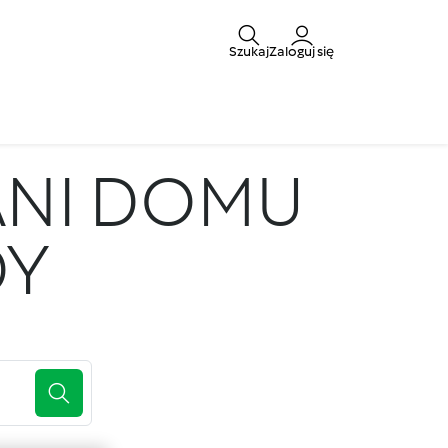
Szukaj
Zaloguj się
ANI DOMU
DY