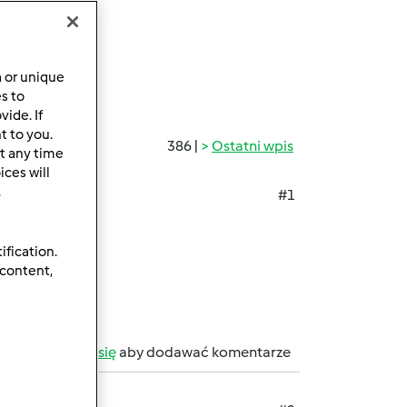
a or unique
es to
ide. If
t to you.
386 |
Ostatni wpis
t any time
ces will
.
#1
ification.
 content,
b
zarejestruj się
aby dodawać komentarze