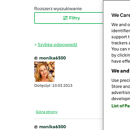
Rozszerz wyszukiwanie
Sortuj
We Care
Filtry
Najn
We and 
identifie
support t
trackers 
Szybka odpowiedź
You can r
by clicki
monika6500
have effe
czw., 1
Vol.7
We and 
Use preci
Dołączył : 10.03.2013
Store and
Nóż d
advertis
develop
List of P
Góra strony
monika6500