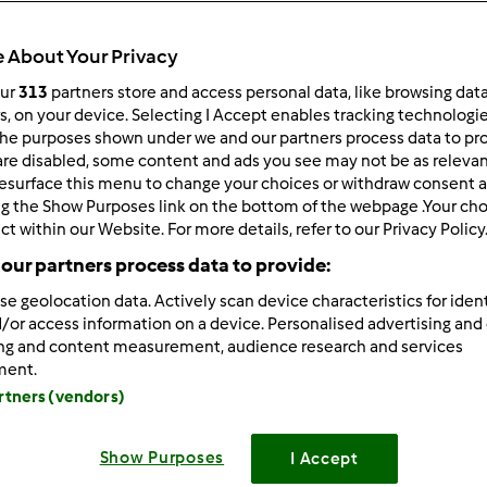
 po:
Wyników na stronę:
 About Your Privacy
owsze wyniki
10
our
313
partners store and access personal data, like browsing dat
rs, on your device. Selecting I Accept enables tracking technologi
he purposes shown under we and our partners process data to prov
are disabled, some content and ads you see may not be as relevan
esurface this menu to change your choices or withdraw consent a
ng the Show Purposes link on the bottom of the webpage .Your choi
ct within our Website. For more details, refer to our Privacy Policy
0/24/2013 - 16:55
8
our partners process data to provide:
se geolocation data. Actively scan device characteristics for ident
/or access information on a device. Personalised advertising and
o krojenia tortów
ing and content measurement, audience research and services
ment.
artners (vendors)
Zaloguj
lu
Show Purposes
I Accept