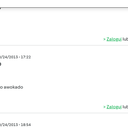
0/24/2013 - 17:01
9
Zaloguj
lu
0/24/2013 - 17:22
0
do awokado
Zaloguj
lu
0/24/2013 - 18:54