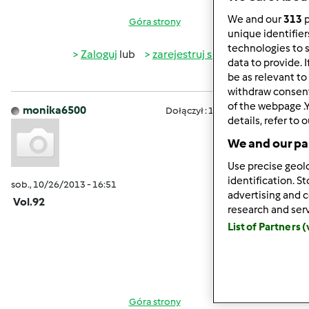
We and our
313
p
Góra strony
unique identifier
technologies to 
Zaloguj
lub
zarejestruj się
aby dodawać
data to provide. 
komentarze
be as relevant to
withdraw consent
of the webpage .Y
monika6500
Dołączył : 10.03.2013
details, refer to o
We and our par
Use precise geolo
identification. S
sob., 10/26/2013 - 16:51
#15
advertising and 
Vol.92
research and ser
List of Partners 
Góra strony