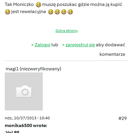
Tak Moniczko
muszę poszukac gdzie można ją kupić
jest rewelacyjna
Góra strony
Zaloguj
lub
zarejestruj się
aby dodawać
komentarze
magi1 (niezweryfikowany)
ndz., 10/27/2013 - 10:40
#29
monika6500 wrote:
Vol.98