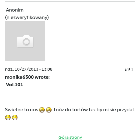
Anonim
(niezweryfikowany)
ndz., 10/27/2013 - 13:08
#31
monika6500 wrote:
Vol.101
Swietne to cos
I nòz do tortòw tez by mi sie przydal
Góra strony