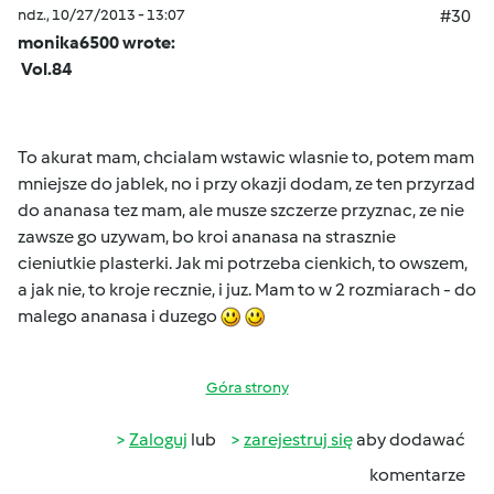
ndz., 10/27/2013 - 13:07
#30
monika6500 wrote:
Vol.84
To akurat mam, chcialam wstawic wlasnie to, potem mam
mniejsze do jablek, no i przy okazji dodam, ze ten przyrzad
do ananasa tez mam, ale musze szczerze przyznac, ze nie
zawsze go uzywam, bo kroi ananasa na strasznie
cieniutkie plasterki. Jak mi potrzeba cienkich, to owszem,
a jak nie, to kroje recznie, i juz. Mam to w 2 rozmiarach - do
malego ananasa i duzego
Góra strony
Zaloguj
lub
zarejestruj się
aby dodawać
komentarze