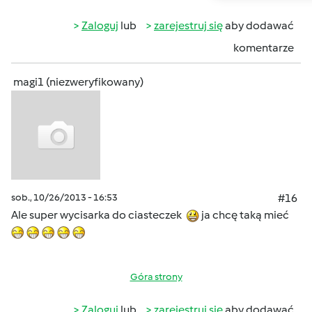
Zaloguj
lub
zarejestruj się
aby dodawać
komentarze
magi1 (niezweryfikowany)
sob., 10/26/2013 - 16:53
#16
Ale super wycisarka do ciasteczek
ja chcę taką mieć
Góra strony
Zaloguj
lub
zarejestruj się
aby dodawać