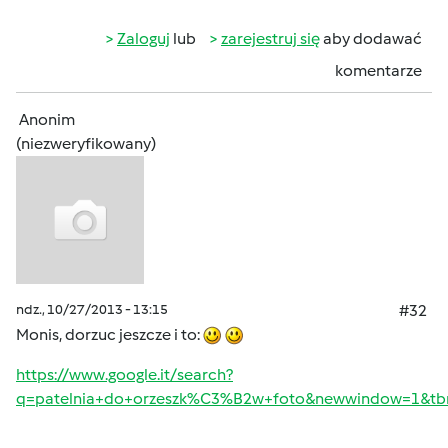
Zaloguj
lub
zarejestruj się
aby dodawać
komentarze
Anonim
(niezweryfikowany)
ndz., 10/27/2013 - 13:15
#32
Monis, dorzuc jeszcze i to:
https://www.google.it/search?
q=patelnia+do+orzeszk%C3%B2w+foto&newwindow=1&t