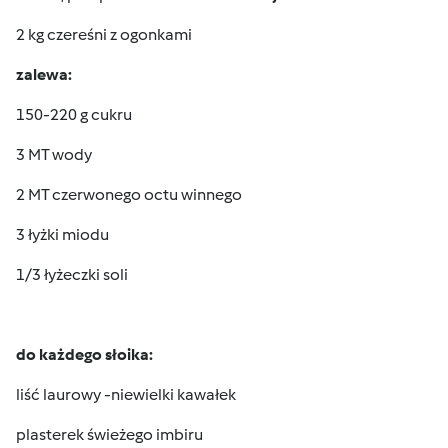
2 kg czereśni z ogonkami
zalewa:
150-220 g cukru
3 MT wody
2 MT czerwonego octu winnego
3 łyżki miodu
1/3 łyżeczki soli
do każdego słoika:
liść laurowy -niewielki kawałek
plasterek świeżego imbiru