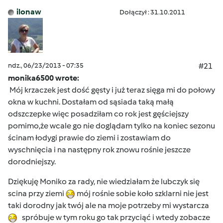
ilonaw
Dołączył : 31.10.2011
ndz., 06/23/2013 - 07:35
#21
monika6500 wrote:
Mój krzaczek jest dość gęsty i już teraz sięga mi do połowy
okna w kuchni. Dostałam od sąsiada taką małą
odszczepke więc posadziłam co rok jest gęściejszy
pomimo,że wcale go nie doglądam tylko na koniec sezonu
ścinam łodygi prawie do ziemi i zostawiam do
wyschnięcia i na następny rok znowu rośnie jeszcze
dorodniejszy.
Dziękuję Moniko za rady, nie wiedziałam że lubczyk się
scina przy ziemi
mój rośnie sobie koło szklarni nie jest
taki dorodny jak twój ale na moje potrzeby mi wystarcza
spróbuje w tym roku go tak przyciąć i wtedy zobacze