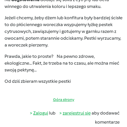
winnego do utrwalenia koloru i lepszego smaku.
Jeżeli chcemy, żeby dżem lub konfitura były bardziej ścisłe
to do płóciennego woreczka wsypujemy łyżkę pestek
cytrusowych, zawiązujemy i gotujemy w garnku razem z
owocami, potem starannie odciskamy. Pestki wyrzucamy,
a woreczek pierzemy.
Prawda, jakie to proste?
Na pewno zdrowe,
ekologiczne... Fakt, że trzeba na to czasu, ale można mieć
swoją pektynę...
Od dziś zbieram wszystkie pestki
Góra strony
Zaloguj
lub
zarejestruj się
aby dodawać
komentarze