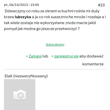
pt., 06/14/2013 - 15:00
#10
Dziewczyny co roku za oknem w kuchni rośnie mi duży
krzew
lubczyka
a ja co rok susze,troche mroże i rozdaje a i
tak wiele zostaje nie wykorzystane ,może macie jakiś
pomysł jak można go jeszcze przetworzyć ?
Góra strony
Zaloguj
lub
zarejestruj się
aby dodawać
komentarze
ElaK (niezweryfikowany)