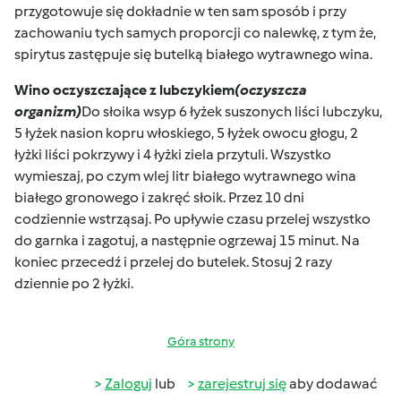
przygotowuje się dokładnie w ten sam sposób i przy
zachowaniu tych samych proporcji co nalewkę, z tym że,
spirytus zastępuje się butelką białego wytrawnego wina.
Wino oczyszczające z lubczykiem
(oczyszcza
organizm)
Do słoika wsyp 6 łyżek suszonych liści lubczyku,
5 łyżek nasion kopru włoskiego, 5 łyżek owocu głogu, 2
łyżki liści pokrzywy i 4 łyżki ziela przytuli. Wszystko
wymieszaj, po czym wlej litr białego wytrawnego wina
białego gronowego i zakręć słoik. Przez 10 dni
codziennie wstrząsaj. Po upływie czasu przelej wszystko
do garnka i zagotuj, a następnie ogrzewaj 15 minut. Na
koniec przecedź i przelej do butelek. Stosuj 2 razy
dziennie po 2 łyżki.
Góra strony
Zaloguj
lub
zarejestruj się
aby dodawać