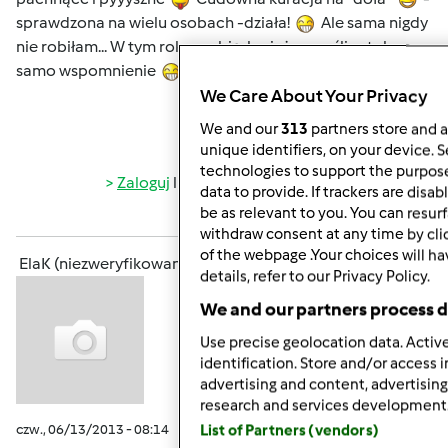
sprawdzona na wielu osobach -działa!
Ale sama nigdy
nie robiłam... W tym roku zrobię, bo już mam ślinotok na
samo wspomnienie
We Care About Your Privacy
We and our
313
partners store and a
Góra strony
unique identifiers, on your device. 
technologies to support the purpos
Zaloguj
lub
zarejestruj się
aby dodawać
data to provide. If trackers are dis
be as relevant to you. You can resu
komentarze
withdraw consent at any time by cl
of the webpage .Your choices will ha
ElaK (niezweryfikowany)
details, refer to our Privacy Policy.
We and our partners process d
Use precise geolocation data. Active
identification. Store and/or access 
advertising and content, advertisi
research and services development
czw., 06/13/2013 - 08:14
#8
List of Partners (vendors)