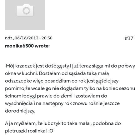
ndz., 06/16/2013 - 20:50
#17
monika6500 wrote:
Mój krzaczek jest dość gęsty i już teraz sięga mi do połowy
okna w kuchni. Dostałam od sąsiada taką małą
odszczepke więc posadziłam co rok jest gęściejszy
pomimo,że wcale go nie doglądam tylko na koniec sezonu
ścinam łodygi prawie do ziemi i zostawiam do
wyschnięcia i na następny rok znowu rośnie jeszcze
dorodniejszy.
A ja myślałam, że lubczyk to taka mała , podobna do
pietruszki roslinka! :O