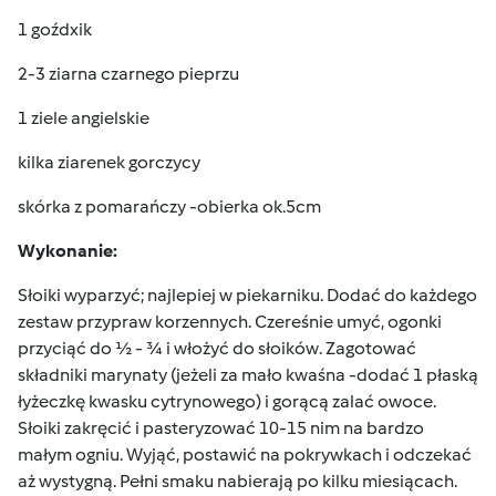
1 goźdxik
2-3 ziarna czarnego pieprzu
1 ziele angielskie
kilka ziarenek gorczycy
skórka z pomarańczy -obierka ok.5cm
Wykonanie:
Słoiki wyparzyć; najlepiej w piekarniku. Dodać do każdego
zestaw przypraw korzennych. Czereśnie umyć, ogonki
przyciąć do ½ - ¾ i włożyć do słoików. Zagotować
składniki marynaty (jeżeli za mało kwaśna -dodać 1 płaską
łyżeczkę kwasku cytrynowego) i gorącą zalać owoce.
Słoiki zakręcić i pasteryzować 10-15 nim na bardzo
małym ogniu. Wyjąć, postawić na pokrywkach i odczekać
aż wystygną. Pełni smaku nabierają po kilku miesiącach.