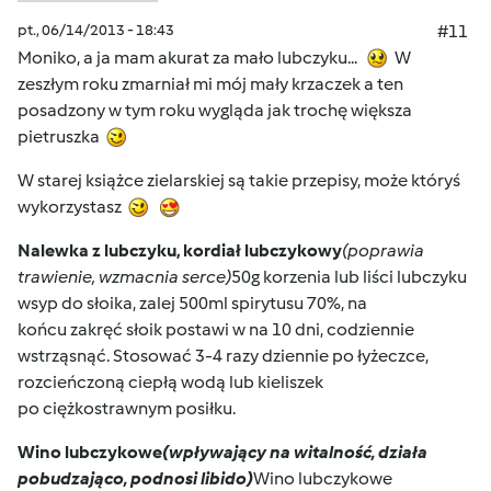
pt., 06/14/2013 - 18:43
#11
Moniko, a ja mam akurat za mało lubczyku...
W
zeszłym roku zmarniał mi mój mały krzaczek a ten
posadzony w tym roku wygląda jak trochę większa
pietruszka
W starej książce zielarskiej są takie przepisy, może któryś
wykorzystasz
Nalewka z lubczyku, kordiał lubczykowy
(poprawia
trawienie, wzmacnia serce)
50g korzenia lub liści lubczyku
wsyp do słoika, zalej 500ml spirytusu 70%, na
końcu zakręć słoik postawi w na 10 dni, codziennie
wstrząsnąć. Stosować 3-4 razy dziennie po łyżeczce,
rozcieńczoną ciepłą wodą lub kieliszek
po ciężkostrawnym posiłku.
Wino lubczykowe
(wpływający na witalność, działa
pobudzająco, podnosi libido)
Wino lubczykowe