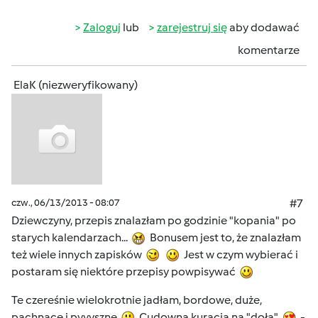
Zaloguj
lub
zarejestruj się
aby dodawać
komentarze
ElaK (niezweryfikowany)
czw., 06/13/2013 - 08:07
#7
Dziewczyny, przepis znalazłam po godzinie "kopania" po
starych kalendarzach...
Bonusem jest to, że znalazłam
też wiele innych zapisków
Jest w czym wybierać i
postaram się niektóre przepisy powpisywać
Te czereśnie wielokrotnie jadłam, bordowe, duże,
pachnące i pyyyszne
Cudowna kuracja na "doła"
-