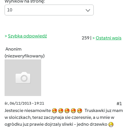
Wyników na stronę:
10
Szybka odpowiedź
259 |
Ostatni wpis
Anonim
(niezweryfikowany)
śr., 06/12/2013 - 19:21
#1
Jestescie niesamowite
Truskawki juz mam
w sloiczkach, teraz zaczynaja sie czeresnie, a u mnie w
ogròdku juz prawie dojrzaly sliwki - jedno drzewko