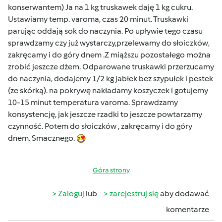
konserwantem) Ja na 1 kg truskawek daję 1 kg cukru.
Ustawiamy temp. varoma, czas 20 minut. Truskawki
parując oddają sok do naczynia. Po upływie tego czasu
sprawdzamy czy już wystarczy,przelewamy do słoiczków,
zakręcamy i do góry dnem .Z miąższu pozostałego można
zrobić jeszcze dżem. Odparowane truskawki przerzucamy
do naczynia, dodajemy 1/2 kg jabłek bez szypułek i pestek
(ze skórką). na pokrywę nakładamy koszyczek i gotujemy
10-15 minut temperatura varoma. Sprawdzamy
konsystencję, jak jeszcze rzadki to jeszcze powtarzamy
czynność. Potem do słoiczków , zakręcamy i do góry
dnem. Smacznego.
Góra strony
Zaloguj
lub
zarejestruj się
aby dodawać
komentarze