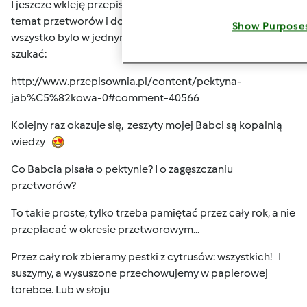
I jeszcze wkleję przepis na
Pektynę jabłkową
bo to też
temat przetworów i dobrze, żeby w miarę możliwości
Show Purpose
wszystko bylo w jednym temacie
nie trzeba będzie
szukać:
http://www.przepisownia.pl/content/pektyna-
jab%C5%82kowa-0#comment-40566
Kolejny raz okazuje się, zeszyty mojej Babci są kopalnią
wiedzy
Co Babcia pisała o pektynie? I o zagęszczaniu
przetworów?
To takie proste, tylko trzeba pamiętać przez cały rok, a nie
przepłacać w okresie przetworowym...
Przez cały rok zbieramy pestki z cytrusów: wszystkich!
I
suszymy, a wysuszone przechowujemy w papierowej
torebce. Lub w słoju