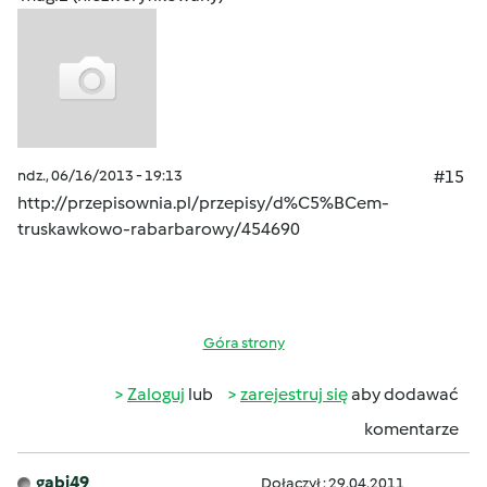
ndz., 06/16/2013 - 19:13
#15
http://przepisownia.pl/przepisy/d%C5%BCem-
truskawkowo-rabarbarowy/454690
Góra strony
Zaloguj
lub
zarejestruj się
aby dodawać
komentarze
gabi49
Dołączył : 29.04.2011