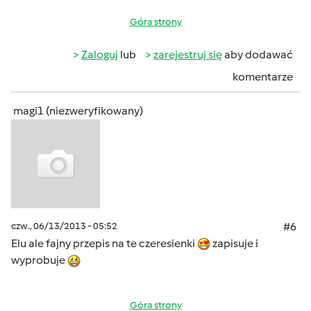
Góra strony
Zaloguj
lub
zarejestruj się
aby dodawać
komentarze
magi1 (niezweryfikowany)
czw., 06/13/2013 - 05:52
#6
Elu ale fajny przepis na te czeresienki
zapisuje i
wyprobuje
Góra strony