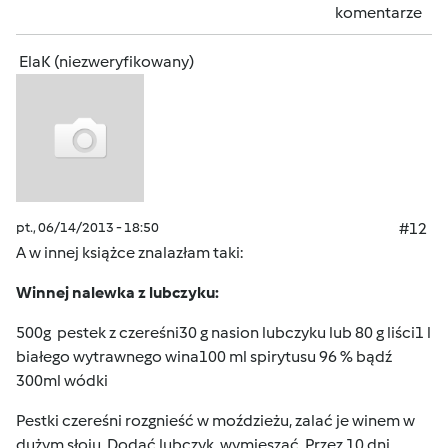
komentarze
ElaK (niezweryfikowany)
pt., 06/14/2013 - 18:50
#12
A w innej książce znalazłam taki:
Winnej nalewka z lubczyku:
500g pestek z czereśni30 g nasion lubczyku lub 80 g liści1 l
białego wytrawnego wina100 ml spirytusu 96 % bądź
300ml wódki
Pestki czereśni rozgnieść w moździeżu, zalać je winem w
dużym słoju. Dodać lubczyk, wymieszać. Przez 10 dni