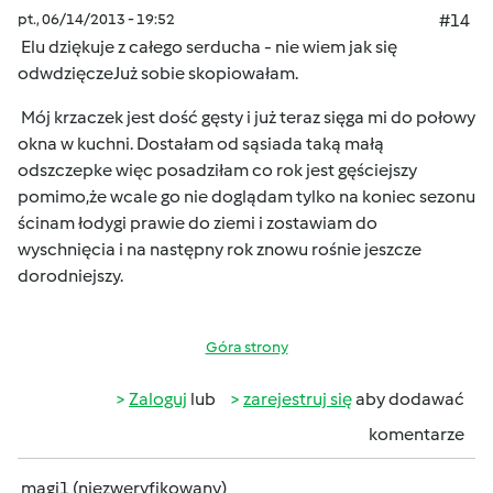
pt., 06/14/2013 - 19:52
#14
Elu dziękuje z całego serducha - nie wiem jak się
odwdzięcze
Już sobie skopiowałam.
Mój krzaczek jest dość gęsty i już teraz sięga mi do połowy
okna w kuchni. Dostałam od sąsiada taką małą
odszczepke więc posadziłam co rok jest gęściejszy
pomimo,że wcale go nie doglądam tylko na koniec sezonu
ścinam łodygi prawie do ziemi i zostawiam do
wyschnięcia i na następny rok znowu rośnie jeszcze
dorodniejszy.
Góra strony
Zaloguj
lub
zarejestruj się
aby dodawać
komentarze
magi1 (niezweryfikowany)