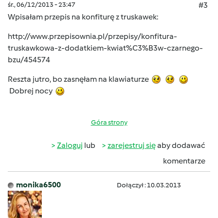
śr., 06/12/2013 - 23:47
#3
Wpisałam przepis na konfiturę z truskawek:
http://www.przepisownia.pl/przepisy/konfitura-
truskawkowa-z-dodatkiem-kwiat%C3%B3w-czarnego-
bzu/454574
Reszta jutro, bo zasnęłam na klawiaturze
Dobrej nocy
Góra strony
Zaloguj
lub
zarejestruj się
aby dodawać
komentarze
monika6500
Dołączył : 10.03.2013