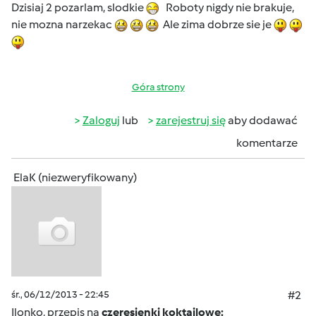
Dzisiaj 2 pozarlam, slodkie
Roboty nigdy nie brakuje,
nie mozna narzekac
Ale zima dobrze sie je
Góra strony
Zaloguj
lub
zarejestruj się
aby dodawać
komentarze
ElaK (niezweryfikowany)
śr., 06/12/2013 - 22:45
#2
Ilonko, przepis na
czeresienki koktajlowe: