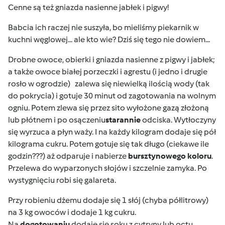
Cenne są też gniazda nasienne jabłek i pigwy!
Babcia ich raczej nie suszyła, bo mieliśmy piekarnik w
kuchni węglowej... ale kto wie? Dziś się tego nie dowiem...
Drobne owoce, obierki i gniazda nasienne z pigwy i jabłek;
a także owoce białej porzeczki i agrestu (i jedno i drugie
rosło w ogrodzie)
zalewa się niewielką ilością wody (tak
do pokrycia) i gotuje 30 minut od zagotowania na wolnym
ogniu. Potem zlewa się przez sito wyłożone gazą złożoną
lub płótnem i po osączeniu
starannie
odciska. Wytłoczyny
się wyrzuca a płyn waży. I na każdy kilogram dodaje się pół
kilograma cukru. Potem gotuje się tak długo (ciekawe ile
godzin???) aż odparuje i nabierze
bursztynowego koloru
.
Przelewa do wyparzonych słojów i szczelnie zamyka. Po
wystygnięciu robi się galareta.
Przy robieniu dżemu dodaje się 1 słój (chyba półlitrowy)
na 3 kg owoców i dodaje 1 kg cukru.
Na
dogotowaniu
dodaje się soku z cytryny lub octu