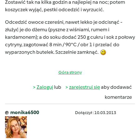
Zostawić tak na kilka godzin a najlepiej na noc; potem
koszyczek wyjąć, pestki odcedzić i wyrzucić.
Odcedzić owoce czereśni, nawet lekko je odcisnąć -
złużyć je do dżemu (pyszne z wiśniami, rumem i
kardamonem); a do soku dodać 250 g cukru i sok z połowy
cytryny, zagotować 8 min / 90*C / obr 1 i przelać do
wyparzonych butelek. Szczelnie zamknąć.
Góra strony
Zaloguj
lub
zarejestruj się
aby dodawać
komentarze
monika6500
Dołączył : 10.03.2013