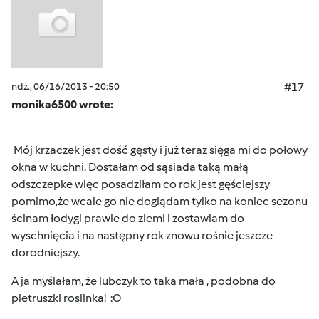
ndz., 06/16/2013 - 20:50
#17
monika6500 wrote:
Mój krzaczek jest dość gęsty i już teraz sięga mi do połowy
okna w kuchni. Dostałam od sąsiada taką małą
odszczepke więc posadziłam co rok jest gęściejszy
pomimo,że wcale go nie doglądam tylko na koniec sezonu
ścinam łodygi prawie do ziemi i zostawiam do
wyschnięcia i na następny rok znowu rośnie jeszcze
dorodniejszy.
A ja myślałam, że lubczyk to taka mała , podobna do
pietruszki roslinka! :O