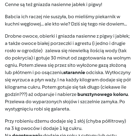
Cenne są też gniazda nasienne jabłek i pigwy!
Babcia ich raczej nie suszyła, bo mieliśmy piekarnik w
kuchni węglowej... ale kto wie? Dziś się tego nie dowiem...
Drobne owoce, obierki i gniazda nasienne z pigwy i jabłek;
a także owoce białej porzeczki i agrestu (i jedno i drugie
rosło w ogrodzie)
zalewa się niewielką ilością wody (tak
do pokrycia) i gotuje 30 minut od zagotowania na wolnym
ogniu. Potem zlewa się przez sito wyłożone gazą złożoną
lub płótnem i po osączeniu
starannie
odciska. Wytłoczyny
się wyrzuca a płyn waży. I na każdy kilogram dodaje się pół
kilograma cukru. Potem gotuje się tak długo (ciekawe ile
godzin???) aż odparuje i nabierze
bursztynowego koloru
.
Przelewa do wyparzonych słojów i szczelnie zamyka. Po
wystygnięciu robi się galareta.
Przy robieniu dżemu dodaje się 1 słój (chyba półlitrowy)
na 3 kg owoców i dodaje 1 kg cukru.
Na
dogotowaniu
dodaje się soku z cytryny lub octu