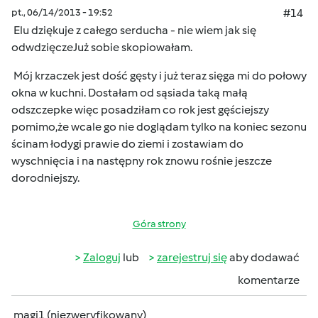
pt., 06/14/2013 - 19:52
#14
Elu dziękuje z całego serducha - nie wiem jak się
odwdzięcze
Już sobie skopiowałam.
Mój krzaczek jest dość gęsty i już teraz sięga mi do połowy
okna w kuchni. Dostałam od sąsiada taką małą
odszczepke więc posadziłam co rok jest gęściejszy
pomimo,że wcale go nie doglądam tylko na koniec sezonu
ścinam łodygi prawie do ziemi i zostawiam do
wyschnięcia i na następny rok znowu rośnie jeszcze
dorodniejszy.
Góra strony
Zaloguj
lub
zarejestruj się
aby dodawać
komentarze
magi1 (niezweryfikowany)