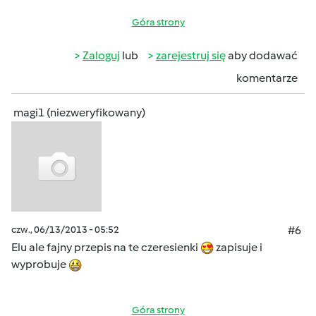
Góra strony
Zaloguj
lub
zarejestruj się
aby dodawać
komentarze
magi1 (niezweryfikowany)
czw., 06/13/2013 - 05:52
#6
Elu ale fajny przepis na te czeresienki
zapisuje i
wyprobuje
Góra strony