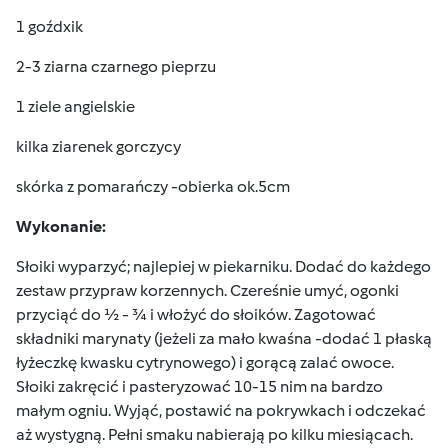
1 goźdxik
2-3 ziarna czarnego pieprzu
1 ziele angielskie
kilka ziarenek gorczycy
skórka z pomarańczy -obierka ok.5cm
Wykonanie:
Słoiki wyparzyć; najlepiej w piekarniku. Dodać do każdego
zestaw przypraw korzennych. Czereśnie umyć, ogonki
przyciąć do ½ - ¾ i włożyć do słoików. Zagotować
składniki marynaty (jeżeli za mało kwaśna -dodać 1 płaską
łyżeczkę kwasku cytrynowego) i gorącą zalać owoce.
Słoiki zakręcić i pasteryzować 10-15 nim na bardzo
małym ogniu. Wyjąć, postawić na pokrywkach i odczekać
aż wystygną. Pełni smaku nabierają po kilku miesiącach.