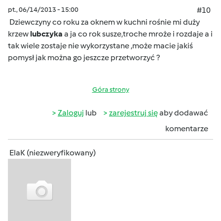
pt., 06/14/2013 - 15:00
#10
Dziewczyny co roku za oknem w kuchni rośnie mi duży
krzew
lubczyka
a ja co rok susze,troche mroże i rozdaje a i
tak wiele zostaje nie wykorzystane ,może macie jakiś
pomysł jak można go jeszcze przetworzyć ?
Góra strony
Zaloguj
lub
zarejestruj się
aby dodawać
komentarze
ElaK (niezweryfikowany)