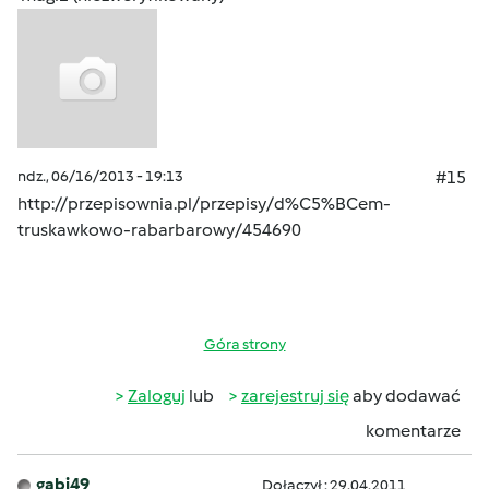
ndz., 06/16/2013 - 19:13
#15
http://przepisownia.pl/przepisy/d%C5%BCem-
truskawkowo-rabarbarowy/454690
Góra strony
Zaloguj
lub
zarejestruj się
aby dodawać
komentarze
gabi49
Dołączył : 29.04.2011