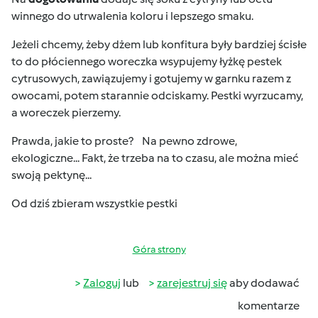
winnego do utrwalenia koloru i lepszego smaku.
Jeżeli chcemy, żeby dżem lub konfitura były bardziej ścisłe
to do płóciennego woreczka wsypujemy łyżkę pestek
cytrusowych, zawiązujemy i gotujemy w garnku razem z
owocami, potem starannie odciskamy. Pestki wyrzucamy,
a woreczek pierzemy.
Prawda, jakie to proste?
Na pewno zdrowe,
ekologiczne... Fakt, że trzeba na to czasu, ale można mieć
swoją pektynę...
Od dziś zbieram wszystkie pestki
Góra strony
Zaloguj
lub
zarejestruj się
aby dodawać
komentarze