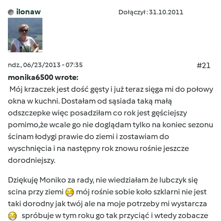
ilonaw
Dołączył : 31.10.2011
ndz., 06/23/2013 - 07:35
#21
monika6500 wrote:
Mój krzaczek jest dość gęsty i już teraz sięga mi do połowy
okna w kuchni. Dostałam od sąsiada taką małą
odszczepke więc posadziłam co rok jest gęściejszy
pomimo,że wcale go nie doglądam tylko na koniec sezonu
ścinam łodygi prawie do ziemi i zostawiam do
wyschnięcia i na następny rok znowu rośnie jeszcze
dorodniejszy.
Dziękuję Moniko za rady, nie wiedziałam że lubczyk się
scina przy ziemi
mój rośnie sobie koło szklarni nie jest
taki dorodny jak twój ale na moje potrzeby mi wystarcza
spróbuje w tym roku go tak przyciąć i wtedy zobacze