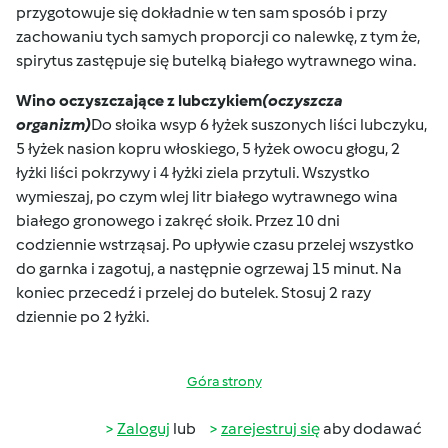
przygotowuje się dokładnie w ten sam sposób i przy
zachowaniu tych samych proporcji co nalewkę, z tym że,
spirytus zastępuje się butelką białego wytrawnego wina.
Wino oczyszczające z lubczykiem
(oczyszcza
organizm)
Do słoika wsyp 6 łyżek suszonych liści lubczyku,
5 łyżek nasion kopru włoskiego, 5 łyżek owocu głogu, 2
łyżki liści pokrzywy i 4 łyżki ziela przytuli. Wszystko
wymieszaj, po czym wlej litr białego wytrawnego wina
białego gronowego i zakręć słoik. Przez 10 dni
codziennie wstrząsaj. Po upływie czasu przelej wszystko
do garnka i zagotuj, a następnie ogrzewaj 15 minut. Na
koniec przecedź i przelej do butelek. Stosuj 2 razy
dziennie po 2 łyżki.
Góra strony
Zaloguj
lub
zarejestruj się
aby dodawać