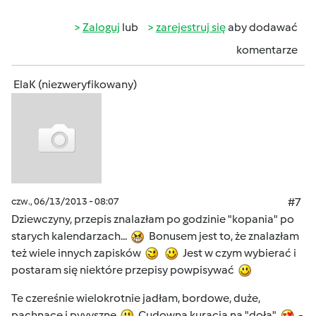
Zaloguj
lub
zarejestruj się
aby dodawać
komentarze
ElaK (niezweryfikowany)
czw., 06/13/2013 - 08:07
#7
Dziewczyny, przepis znalazłam po godzinie "kopania" po
starych kalendarzach...
Bonusem jest to, że znalazłam
też wiele innych zapisków
Jest w czym wybierać i
postaram się niektóre przepisy powpisywać
Te czereśnie wielokrotnie jadłam, bordowe, duże,
pachnące i pyyyszne
Cudowna kuracja na "doła"
-