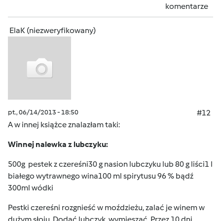
komentarze
ElaK (niezweryfikowany)
pt., 06/14/2013 - 18:50
#12
A w innej książce znalazłam taki:
Winnej nalewka z lubczyku:
500g pestek z czereśni30 g nasion lubczyku lub 80 g liści1 l
białego wytrawnego wina100 ml spirytusu 96 % bądź
300ml wódki
Pestki czereśni rozgnieść w moździeżu, zalać je winem w
dużym słoju. Dodać lubczyk, wymieszać. Przez 10 dni