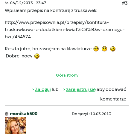
śr., 06/12/2013 - 23:47
#3
Wpisałam przepis na konfiturę z truskawek:
http://www.przepisownia.pl/przepisy/konfitura-
truskawkowa-z-dodatkiem-kwiat%C3%B3w-czarnego-
bzu/454574
Reszta jutro, bo zasnęłam na klawiaturze
Dobrej nocy
Góra strony
Zaloguj
lub
zarejestruj się
aby dodawać
komentarze
monika6500
Dołączył : 10.03.2013