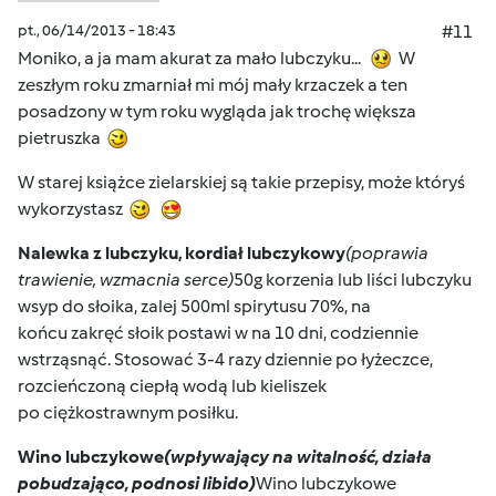
pt., 06/14/2013 - 18:43
#11
Moniko, a ja mam akurat za mało lubczyku...
W
zeszłym roku zmarniał mi mój mały krzaczek a ten
posadzony w tym roku wygląda jak trochę większa
pietruszka
W starej książce zielarskiej są takie przepisy, może któryś
wykorzystasz
Nalewka z lubczyku, kordiał lubczykowy
(poprawia
trawienie, wzmacnia serce)
50g korzenia lub liści lubczyku
wsyp do słoika, zalej 500ml spirytusu 70%, na
końcu zakręć słoik postawi w na 10 dni, codziennie
wstrząsnąć. Stosować 3-4 razy dziennie po łyżeczce,
rozcieńczoną ciepłą wodą lub kieliszek
po ciężkostrawnym posiłku.
Wino lubczykowe
(wpływający na witalność, działa
pobudzająco, podnosi libido)
Wino lubczykowe