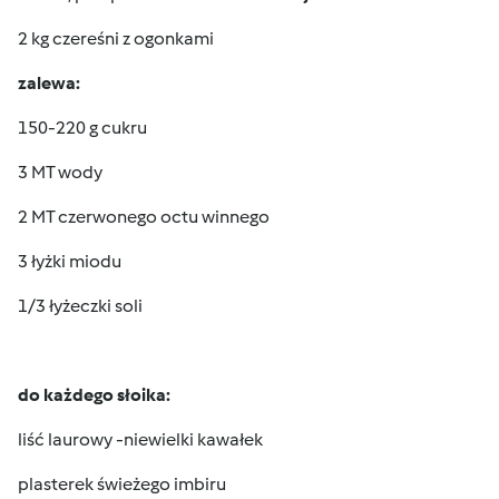
2 kg czereśni z ogonkami
zalewa:
150-220 g cukru
3 MT wody
2 MT czerwonego octu winnego
3 łyżki miodu
1/3 łyżeczki soli
do każdego słoika:
liść laurowy -niewielki kawałek
plasterek świeżego imbiru