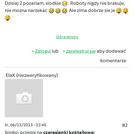
Dzisiaj 2 pozarlam, slodkie
Roboty nigdy nie brakuje,
nie mozna narzekac
Ale zima dobrze sie je
Góra strony
Zaloguj
lub
zarejestruj się
aby dodawać
komentarze
ElaK (niezweryfikowany)
śr., 06/12/2013 - 22:45
#2
Ilonko, przepis na
czeresienki koktajlowe: