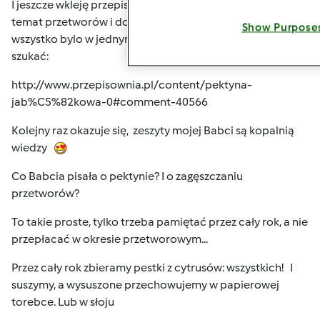
I jeszcze wkleję przepis na
Pektynę jabłkową
bo to też
temat przetworów i dobrze, żeby w miarę możliwości
Show Purpose
wszystko bylo w jednym temacie
nie trzeba będzie
szukać:
http://www.przepisownia.pl/content/pektyna-
jab%C5%82kowa-0#comment-40566
Kolejny raz okazuje się, zeszyty mojej Babci są kopalnią
wiedzy
Co Babcia pisała o pektynie? I o zagęszczaniu
przetworów?
To takie proste, tylko trzeba pamiętać przez cały rok, a nie
przepłacać w okresie przetworowym...
Przez cały rok zbieramy pestki z cytrusów: wszystkich!
I
suszymy, a wysuszone przechowujemy w papierowej
torebce. Lub w słoju