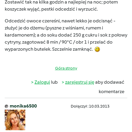
Zostawić tak na kilka godzin a najlepiej na noc; potem
koszyczek wyjąć, pestki odcedzić i wyrzucić.
Odcedzić owoce czereśni, nawet lekko je odcisnąć -
złużyć je do dżemu (pyszne z wiśniami, rumem i
kardamonem); a do soku dodać 250 g cukru i sok z połowy
cytryny, zagotować 8 min / 90*C / obr 1 i przelać do
wyparzonych butelek. Szczelnie zamknąć.
Góra strony
Zaloguj
lub
zarejestruj się
aby dodawać
komentarze
monika6500
Dołączył : 10.03.2013