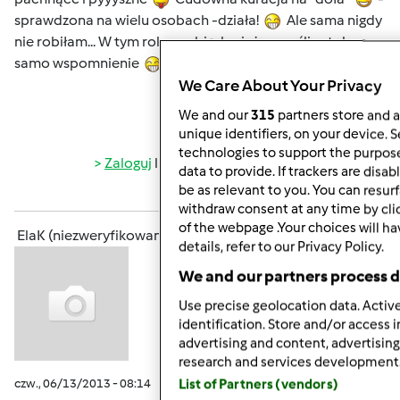
sprawdzona na wielu osobach -działa!
Ale sama nigdy
nie robiłam... W tym roku zrobię, bo już mam ślinotok na
samo wspomnienie
We Care About Your Privacy
We and our
315
partners store and a
Góra strony
unique identifiers, on your device. 
technologies to support the purpos
Zaloguj
lub
zarejestruj się
aby dodawać
data to provide. If trackers are dis
be as relevant to you. You can resu
komentarze
withdraw consent at any time by cl
of the webpage .Your choices will ha
ElaK (niezweryfikowany)
details, refer to our Privacy Policy.
We and our partners process d
Use precise geolocation data. Active
identification. Store and/or access 
advertising and content, advertisi
research and services development
czw., 06/13/2013 - 08:14
#8
List of Partners (vendors)