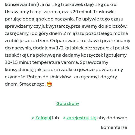
konserwantem) Ja na 1 kg truskawek daję 1 kg cukru.
Ustawiamy temp. varoma, czas 20 minut. Truskawki
parując oddają sok do naczynia. Po upływie tego czasu
sprawdzamy czy już wystarczy,przelewamy do słoiczków,
zakręcamy i do góry dnem .Z miąższu pozostałego można
zrobić jeszcze dżem. Odparowane truskawki przerzucamy
do naczynia, dodajemy 1/2 kg jabłek bez szypułek i pestek
(ze skórką). na pokrywę nakładamy koszyczek i gotujemy
10-15 minut temperatura varoma. Sprawdzamy
konsystencję, jak jeszcze rzadki to jeszcze powtarzamy
czynność. Potem do słoiczków , zakręcamy i do góry
dnem. Smacznego.
Góra strony
Zaloguj
lub
zarejestruj się
aby dodawać
komentarze