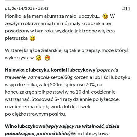
pt., 06/14/2013 - 18:43
#11
Moniko, a ja mam akurat za mało lubczyku...
W
zeszłym roku zmarniał mi mój mały krzaczek a ten
posadzony w tym roku wygląda jak trochę większa
pietruszka
W starej książce zielarskiej są takie przepisy, może któryś
wykorzystasz
Nalewka z lubczyku, kordiał lubczykowy
(poprawia
trawienie, wzmacnia serce)
50g korzenia lub liści lubczyku
wsyp do słoika, zalej 500ml spirytusu 70%, na
końcu zakręć słoik postawi w na 10 dni, codziennie
wstrząsnąć. Stosować 3-4 razy dziennie po łyżeczce,
rozcieńczoną ciepłą wodą lub kieliszek
po ciężkostrawnym posiłku.
Wino lubczykowe
(wpływający na witalność, działa
pobudzająco, podnosi libido)
Wino lubczykowe