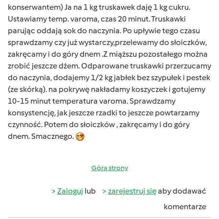
konserwantem) Ja na 1 kg truskawek daję 1 kg cukru.
Ustawiamy temp. varoma, czas 20 minut. Truskawki
parując oddają sok do naczynia. Po upływie tego czasu
sprawdzamy czy już wystarczy,przelewamy do słoiczków,
zakręcamy i do góry dnem .Z miąższu pozostałego można
zrobić jeszcze dżem. Odparowane truskawki przerzucamy
do naczynia, dodajemy 1/2 kg jabłek bez szypułek i pestek
(ze skórką). na pokrywę nakładamy koszyczek i gotujemy
10-15 minut temperatura varoma. Sprawdzamy
konsystencję, jak jeszcze rzadki to jeszcze powtarzamy
czynność. Potem do słoiczków , zakręcamy i do góry
dnem. Smacznego.
Góra strony
Zaloguj
lub
zarejestruj się
aby dodawać
komentarze