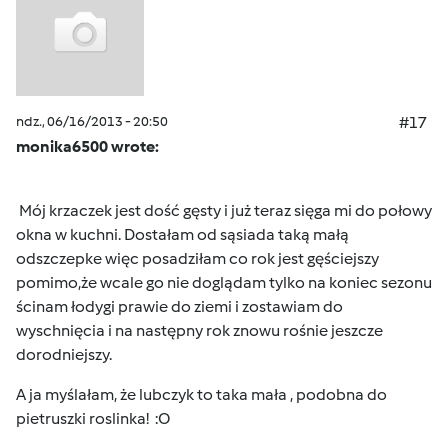
ndz., 06/16/2013 - 20:50
#17
monika6500 wrote:
Mój krzaczek jest dość gęsty i już teraz sięga mi do połowy
okna w kuchni. Dostałam od sąsiada taką małą
odszczepke więc posadziłam co rok jest gęściejszy
pomimo,że wcale go nie doglądam tylko na koniec sezonu
ścinam łodygi prawie do ziemi i zostawiam do
wyschnięcia i na następny rok znowu rośnie jeszcze
dorodniejszy.
A ja myślałam, że lubczyk to taka mała , podobna do
pietruszki roslinka! :O