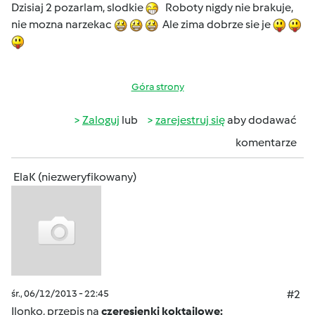
Dzisiaj 2 pozarlam, slodkie
Roboty nigdy nie brakuje,
nie mozna narzekac
Ale zima dobrze sie je
Góra strony
Zaloguj
lub
zarejestruj się
aby dodawać
komentarze
ElaK (niezweryfikowany)
śr., 06/12/2013 - 22:45
#2
Ilonko, przepis na
czeresienki koktajlowe: