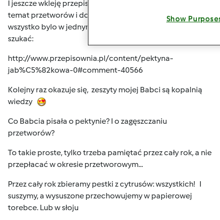
I jeszcze wkleję przepis na
Pektynę jabłkową
bo to też
temat przetworów i dobrze, żeby w miarę możliwości
Show Purpose
wszystko bylo w jednym temacie
nie trzeba będzie
szukać:
http://www.przepisownia.pl/content/pektyna-
jab%C5%82kowa-0#comment-40566
Kolejny raz okazuje się, zeszyty mojej Babci są kopalnią
wiedzy
Co Babcia pisała o pektynie? I o zagęszczaniu
przetworów?
To takie proste, tylko trzeba pamiętać przez cały rok, a nie
przepłacać w okresie przetworowym...
Przez cały rok zbieramy pestki z cytrusów: wszystkich!
I
suszymy, a wysuszone przechowujemy w papierowej
torebce. Lub w słoju