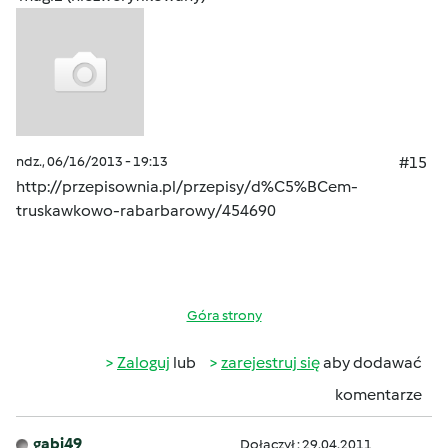
ndz., 06/16/2013 - 19:13
#15
http://przepisownia.pl/przepisy/d%C5%BCem-
truskawkowo-rabarbarowy/454690
Góra strony
Zaloguj
lub
zarejestruj się
aby dodawać
komentarze
gabi49
Dołączył : 29.04.2011