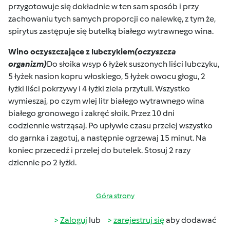
przygotowuje się dokładnie w ten sam sposób i przy
zachowaniu tych samych proporcji co nalewkę, z tym że,
spirytus zastępuje się butelką białego wytrawnego wina.
Wino oczyszczające z lubczykiem
(oczyszcza
organizm)
Do słoika wsyp 6 łyżek suszonych liści lubczyku,
5 łyżek nasion kopru włoskiego, 5 łyżek owocu głogu, 2
łyżki liści pokrzywy i 4 łyżki ziela przytuli. Wszystko
wymieszaj, po czym wlej litr białego wytrawnego wina
białego gronowego i zakręć słoik. Przez 10 dni
codziennie wstrząsaj. Po upływie czasu przelej wszystko
do garnka i zagotuj, a następnie ogrzewaj 15 minut. Na
koniec przecedź i przelej do butelek. Stosuj 2 razy
dziennie po 2 łyżki.
Góra strony
Zaloguj
lub
zarejestruj się
aby dodawać