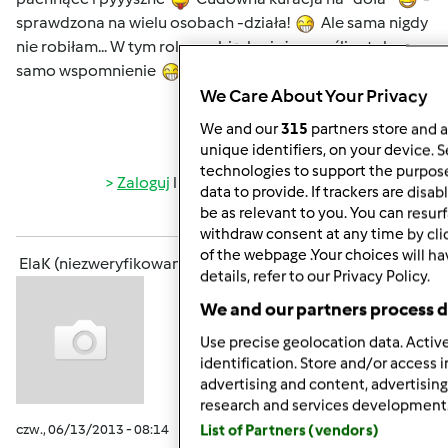
sprawdzona na wielu osobach -działa!
Ale sama nigdy
nie robiłam... W tym roku zrobię, bo już mam ślinotok na
samo wspomnienie
We Care About Your Privacy
We and our
315
partners store and a
Góra strony
unique identifiers, on your device. 
technologies to support the purpos
Zaloguj
lub
zarejestruj się
aby dodawać
data to provide. If trackers are dis
be as relevant to you. You can resu
komentarze
withdraw consent at any time by cl
of the webpage .Your choices will ha
ElaK (niezweryfikowany)
details, refer to our Privacy Policy.
We and our partners process d
Use precise geolocation data. Active
identification. Store and/or access 
advertising and content, advertisi
research and services development
czw., 06/13/2013 - 08:14
#8
List of Partners (vendors)