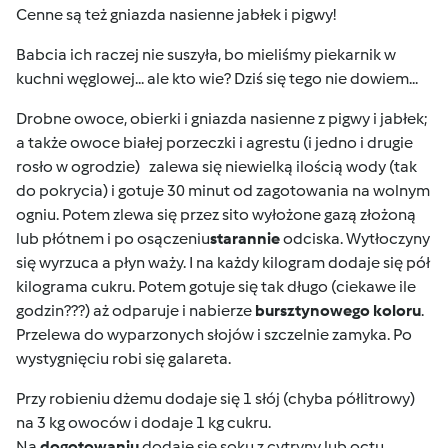
Cenne są też gniazda nasienne jabłek i pigwy!
Babcia ich raczej nie suszyła, bo mieliśmy piekarnik w
kuchni węglowej... ale kto wie? Dziś się tego nie dowiem...
Drobne owoce, obierki i gniazda nasienne z pigwy i jabłek;
a także owoce białej porzeczki i agrestu (i jedno i drugie
rosło w ogrodzie)
zalewa się niewielką ilością wody (tak
do pokrycia) i gotuje 30 minut od zagotowania na wolnym
ogniu. Potem zlewa się przez sito wyłożone gazą złożoną
lub płótnem i po osączeniu
starannie
odciska. Wytłoczyny
się wyrzuca a płyn waży. I na każdy kilogram dodaje się pół
kilograma cukru. Potem gotuje się tak długo (ciekawe ile
godzin???) aż odparuje i nabierze
bursztynowego koloru
.
Przelewa do wyparzonych słojów i szczelnie zamyka. Po
wystygnięciu robi się galareta.
Przy robieniu dżemu dodaje się 1 słój (chyba półlitrowy)
na 3 kg owoców i dodaje 1 kg cukru.
Na
dogotowaniu
dodaje się soku z cytryny lub octu