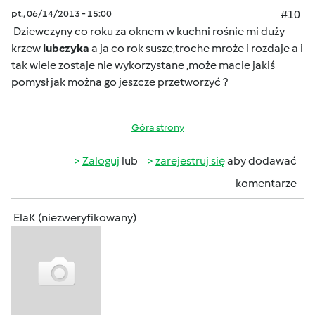
pt., 06/14/2013 - 15:00
#10
Dziewczyny co roku za oknem w kuchni rośnie mi duży
krzew
lubczyka
a ja co rok susze,troche mroże i rozdaje a i
tak wiele zostaje nie wykorzystane ,może macie jakiś
pomysł jak można go jeszcze przetworzyć ?
Góra strony
Zaloguj
lub
zarejestruj się
aby dodawać
komentarze
ElaK (niezweryfikowany)