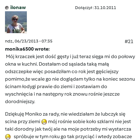
ilonaw
Dołączył : 31.10.2011
ndz., 06/23/2013 - 07:35
#21
monika6500 wrote:
Mój krzaczek jest dość gęsty i już teraz sięga mi do połowy
okna w kuchni. Dostałam od sąsiada taką małą
odszczepke więc posadziłam co rok jest gęściejszy
pomimo,że wcale go nie doglądam tylko na koniec sezonu
ścinam łodygi prawie do ziemi i zostawiam do
wyschnięcia i na następny rok znowu rośnie jeszcze
dorodniejszy.
Dziękuję Moniko za rady, nie wiedziałam że lubczyk się
scina przy ziemi
mój rośnie sobie koło szklarni nie jest
taki dorodny jak twój ale na moje potrzeby mi wystarcza
spróbuje w tym roku go tak przyciąć i wtedy zobacze