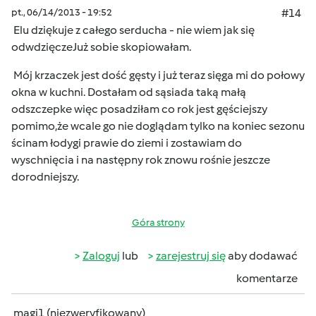
pt., 06/14/2013 - 19:52
#14
Elu dziękuje z całego serducha - nie wiem jak się
odwdzięcze
Już sobie skopiowałam.
Mój krzaczek jest dość gęsty i już teraz sięga mi do połowy
okna w kuchni. Dostałam od sąsiada taką małą
odszczepke więc posadziłam co rok jest gęściejszy
pomimo,że wcale go nie doglądam tylko na koniec sezonu
ścinam łodygi prawie do ziemi i zostawiam do
wyschnięcia i na następny rok znowu rośnie jeszcze
dorodniejszy.
Góra strony
Zaloguj
lub
zarejestruj się
aby dodawać
komentarze
magi1 (niezweryfikowany)