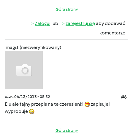
Góra strony
Zaloguj
lub
zarejestruj się
aby dodawać
komentarze
magi1 (niezweryfikowany)
czw., 06/13/2013 - 05:52
#6
Elu ale fajny przepis na te czeresienki
zapisuje i
wyprobuje
Góra strony