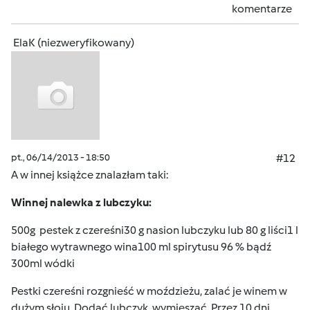
komentarze
ElaK (niezweryfikowany)
pt., 06/14/2013 - 18:50
#12
A w innej książce znalazłam taki:
Winnej nalewka z lubczyku:
500g pestek z czereśni30 g nasion lubczyku lub 80 g liści1 l
białego wytrawnego wina100 ml spirytusu 96 % bądź
300ml wódki
Pestki czereśni rozgnieść w moździeżu, zalać je winem w
dużym słoju. Dodać lubczyk, wymieszać. Przez 10 dni