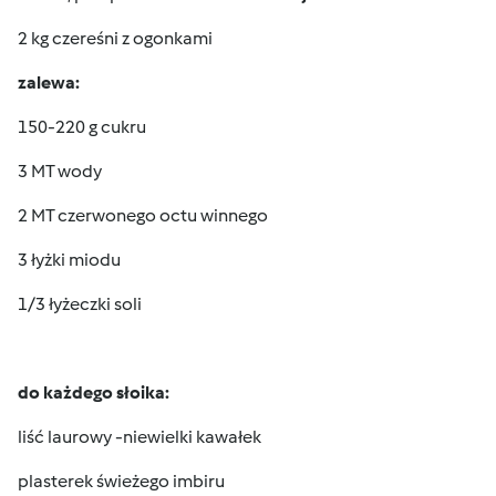
2 kg czereśni z ogonkami
zalewa:
150-220 g cukru
3 MT wody
2 MT czerwonego octu winnego
3 łyżki miodu
1/3 łyżeczki soli
do każdego słoika:
liść laurowy -niewielki kawałek
plasterek świeżego imbiru