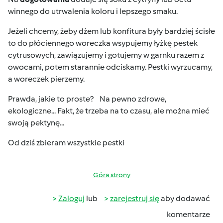
winnego do utrwalenia koloru i lepszego smaku.
Jeżeli chcemy, żeby dżem lub konfitura były bardziej ścisłe
to do płóciennego woreczka wsypujemy łyżkę pestek
cytrusowych, zawiązujemy i gotujemy w garnku razem z
owocami, potem starannie odciskamy. Pestki wyrzucamy,
a woreczek pierzemy.
Prawda, jakie to proste?
Na pewno zdrowe,
ekologiczne... Fakt, że trzeba na to czasu, ale można mieć
swoją pektynę...
Od dziś zbieram wszystkie pestki
Góra strony
Zaloguj
lub
zarejestruj się
aby dodawać
komentarze