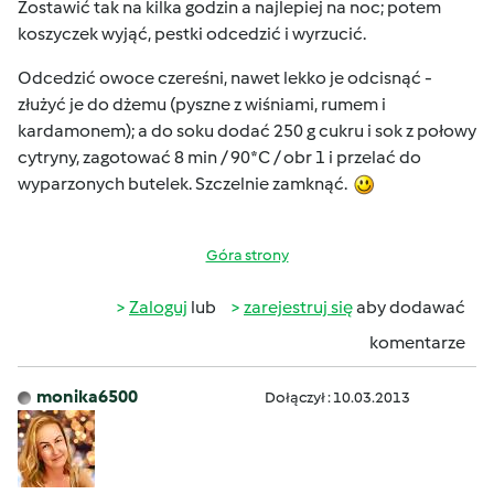
Zostawić tak na kilka godzin a najlepiej na noc; potem
koszyczek wyjąć, pestki odcedzić i wyrzucić.
Odcedzić owoce czereśni, nawet lekko je odcisnąć -
złużyć je do dżemu (pyszne z wiśniami, rumem i
kardamonem); a do soku dodać 250 g cukru i sok z połowy
cytryny, zagotować 8 min / 90*C / obr 1 i przelać do
wyparzonych butelek. Szczelnie zamknąć.
Góra strony
Zaloguj
lub
zarejestruj się
aby dodawać
komentarze
monika6500
Dołączył : 10.03.2013