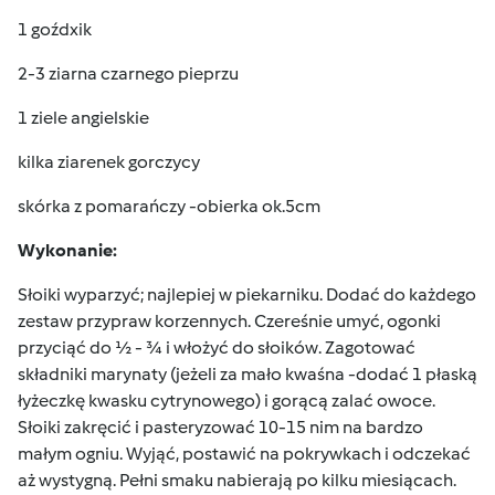
1 goźdxik
2-3 ziarna czarnego pieprzu
1 ziele angielskie
kilka ziarenek gorczycy
skórka z pomarańczy -obierka ok.5cm
Wykonanie:
Słoiki wyparzyć; najlepiej w piekarniku. Dodać do każdego
zestaw przypraw korzennych. Czereśnie umyć, ogonki
przyciąć do ½ - ¾ i włożyć do słoików. Zagotować
składniki marynaty (jeżeli za mało kwaśna -dodać 1 płaską
łyżeczkę kwasku cytrynowego) i gorącą zalać owoce.
Słoiki zakręcić i pasteryzować 10-15 nim na bardzo
małym ogniu. Wyjąć, postawić na pokrywkach i odczekać
aż wystygną. Pełni smaku nabierają po kilku miesiącach.