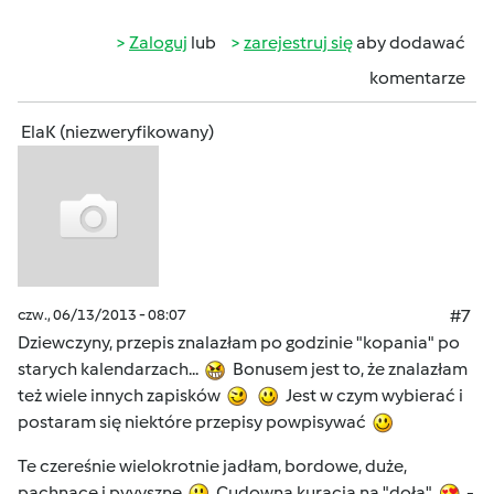
Zaloguj
lub
zarejestruj się
aby dodawać
komentarze
ElaK (niezweryfikowany)
czw., 06/13/2013 - 08:07
#7
Dziewczyny, przepis znalazłam po godzinie "kopania" po
starych kalendarzach...
Bonusem jest to, że znalazłam
też wiele innych zapisków
Jest w czym wybierać i
postaram się niektóre przepisy powpisywać
Te czereśnie wielokrotnie jadłam, bordowe, duże,
pachnące i pyyyszne
Cudowna kuracja na "doła"
-