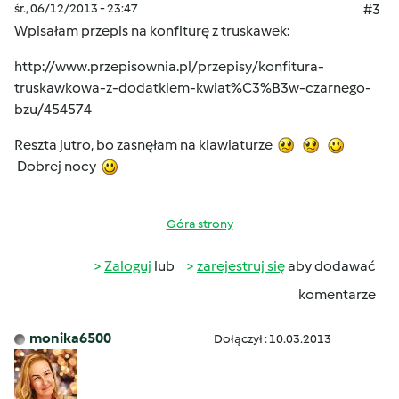
śr., 06/12/2013 - 23:47
#3
Wpisałam przepis na konfiturę z truskawek:
http://www.przepisownia.pl/przepisy/konfitura-
truskawkowa-z-dodatkiem-kwiat%C3%B3w-czarnego-
bzu/454574
Reszta jutro, bo zasnęłam na klawiaturze
Dobrej nocy
Góra strony
Zaloguj
lub
zarejestruj się
aby dodawać
komentarze
monika6500
Dołączył : 10.03.2013