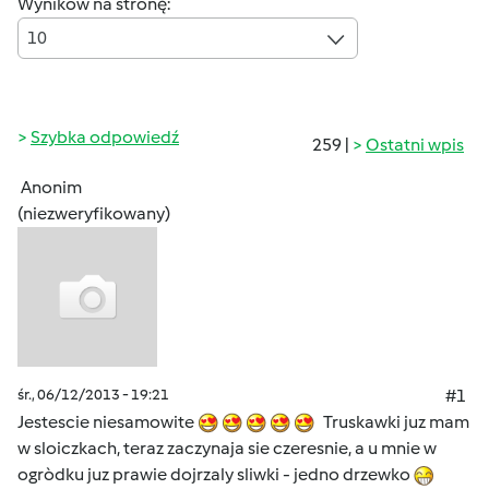
Wyników na stronę:
10
Szybka odpowiedź
259 |
Ostatni wpis
Anonim
(niezweryfikowany)
śr., 06/12/2013 - 19:21
#1
Jestescie niesamowite
Truskawki juz mam
w sloiczkach, teraz zaczynaja sie czeresnie, a u mnie w
ogròdku juz prawie dojrzaly sliwki - jedno drzewko