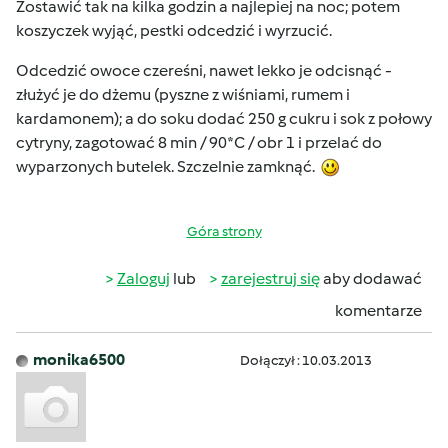
Zostawić tak na kilka godzin a najlepiej na noc; potem
koszyczek wyjąć, pestki odcedzić i wyrzucić.
Odcedzić owoce czereśni, nawet lekko je odcisnąć -
złużyć je do dżemu (pyszne z wiśniami, rumem i
kardamonem); a do soku dodać 250 g cukru i sok z połowy
cytryny, zagotować 8 min / 90*C / obr 1 i przelać do
wyparzonych butelek. Szczelnie zamknąć.
Góra strony
Zaloguj
lub
zarejestruj się
aby dodawać
komentarze
monika6500
Dołączył : 10.03.2013