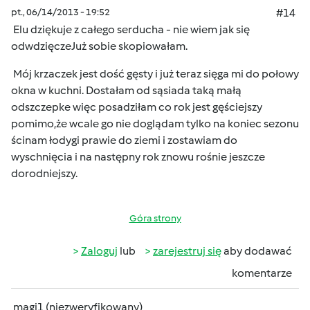
pt., 06/14/2013 - 19:52
#14
Elu dziękuje z całego serducha - nie wiem jak się
odwdzięcze
Już sobie skopiowałam.
Mój krzaczek jest dość gęsty i już teraz sięga mi do połowy
okna w kuchni. Dostałam od sąsiada taką małą
odszczepke więc posadziłam co rok jest gęściejszy
pomimo,że wcale go nie doglądam tylko na koniec sezonu
ścinam łodygi prawie do ziemi i zostawiam do
wyschnięcia i na następny rok znowu rośnie jeszcze
dorodniejszy.
Góra strony
Zaloguj
lub
zarejestruj się
aby dodawać
komentarze
magi1 (niezweryfikowany)