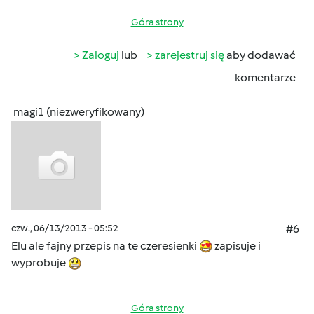
Góra strony
Zaloguj
lub
zarejestruj się
aby dodawać
komentarze
magi1 (niezweryfikowany)
czw., 06/13/2013 - 05:52
#6
Elu ale fajny przepis na te czeresienki
zapisuje i
wyprobuje
Góra strony