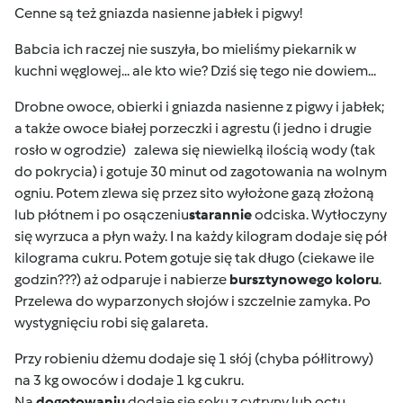
Cenne są też gniazda nasienne jabłek i pigwy!
Babcia ich raczej nie suszyła, bo mieliśmy piekarnik w
kuchni węglowej... ale kto wie? Dziś się tego nie dowiem...
Drobne owoce, obierki i gniazda nasienne z pigwy i jabłek;
a także owoce białej porzeczki i agrestu (i jedno i drugie
rosło w ogrodzie)
zalewa się niewielką ilością wody (tak
do pokrycia) i gotuje 30 minut od zagotowania na wolnym
ogniu. Potem zlewa się przez sito wyłożone gazą złożoną
lub płótnem i po osączeniu
starannie
odciska. Wytłoczyny
się wyrzuca a płyn waży. I na każdy kilogram dodaje się pół
kilograma cukru. Potem gotuje się tak długo (ciekawe ile
godzin???) aż odparuje i nabierze
bursztynowego koloru
.
Przelewa do wyparzonych słojów i szczelnie zamyka. Po
wystygnięciu robi się galareta.
Przy robieniu dżemu dodaje się 1 słój (chyba półlitrowy)
na 3 kg owoców i dodaje 1 kg cukru.
Na
dogotowaniu
dodaje się soku z cytryny lub octu