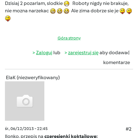
Dzisiaj 2 pozarlam, slodkie
Roboty nigdy nie brakuje,
nie mozna narzekac
Ale zima dobrze sie je
Góra strony
Zaloguj
lub
zarejestruj się
aby dodawać
komentarze
ElaK (niezweryfikowany)
śr., 06/12/2013 - 22:45
#2
Ilonko, przepis na
czeresienki koktajlowe: