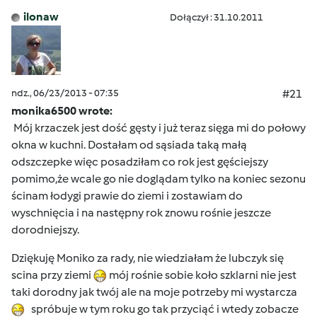
ilonaw
Dołączył : 31.10.2011
ndz., 06/23/2013 - 07:35
#21
monika6500 wrote:
Mój krzaczek jest dość gęsty i już teraz sięga mi do połowy
okna w kuchni. Dostałam od sąsiada taką małą
odszczepke więc posadziłam co rok jest gęściejszy
pomimo,że wcale go nie doglądam tylko na koniec sezonu
ścinam łodygi prawie do ziemi i zostawiam do
wyschnięcia i na następny rok znowu rośnie jeszcze
dorodniejszy.
Dziękuję Moniko za rady, nie wiedziałam że lubczyk się
scina przy ziemi
mój rośnie sobie koło szklarni nie jest
taki dorodny jak twój ale na moje potrzeby mi wystarcza
spróbuje w tym roku go tak przyciąć i wtedy zobacze