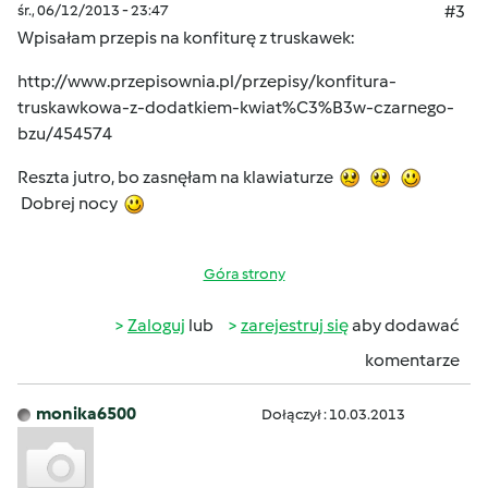
śr., 06/12/2013 - 23:47
#3
Wpisałam przepis na konfiturę z truskawek:
http://www.przepisownia.pl/przepisy/konfitura-
truskawkowa-z-dodatkiem-kwiat%C3%B3w-czarnego-
bzu/454574
Reszta jutro, bo zasnęłam na klawiaturze
Dobrej nocy
Góra strony
Zaloguj
lub
zarejestruj się
aby dodawać
komentarze
monika6500
Dołączył : 10.03.2013