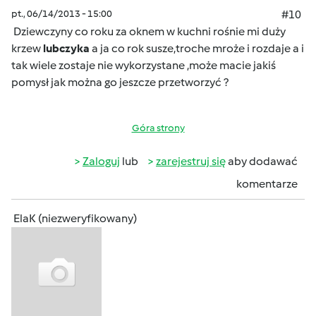
pt., 06/14/2013 - 15:00
#10
Dziewczyny co roku za oknem w kuchni rośnie mi duży
krzew
lubczyka
a ja co rok susze,troche mroże i rozdaje a i
tak wiele zostaje nie wykorzystane ,może macie jakiś
pomysł jak można go jeszcze przetworzyć ?
Góra strony
Zaloguj
lub
zarejestruj się
aby dodawać
komentarze
ElaK (niezweryfikowany)