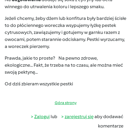
winnego do utrwalenia koloru i lepszego smaku.
Jeżeli chcemy, żeby dżem lub konfitura były bardziej ścisłe
to do płóciennego woreczka wsypujemy łyżkę pestek
cytrusowych, zawiązujemy i gotujemy w garnku razem z
owocami, potem starannie odciskamy. Pestki wyrzucamy,
a woreczek pierzemy.
Prawda, jakie to proste?
Na pewno zdrowe,
ekologiczne... Fakt, że trzeba na to czasu, ale można mieć
swoją pektynę...
Od dziś zbieram wszystkie pestki
Góra strony
Zaloguj
lub
zarejestruj się
aby dodawać
komentarze