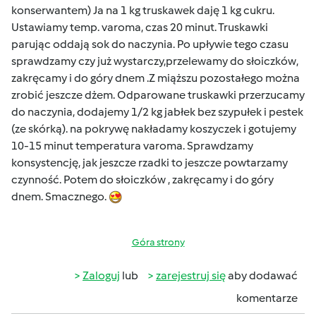
konserwantem) Ja na 1 kg truskawek daję 1 kg cukru.
Ustawiamy temp. varoma, czas 20 minut. Truskawki
parując oddają sok do naczynia. Po upływie tego czasu
sprawdzamy czy już wystarczy,przelewamy do słoiczków,
zakręcamy i do góry dnem .Z miąższu pozostałego można
zrobić jeszcze dżem. Odparowane truskawki przerzucamy
do naczynia, dodajemy 1/2 kg jabłek bez szypułek i pestek
(ze skórką). na pokrywę nakładamy koszyczek i gotujemy
10-15 minut temperatura varoma. Sprawdzamy
konsystencję, jak jeszcze rzadki to jeszcze powtarzamy
czynność. Potem do słoiczków , zakręcamy i do góry
dnem. Smacznego.
Góra strony
Zaloguj
lub
zarejestruj się
aby dodawać
komentarze