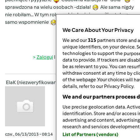
sprawdzona na wielu osobach -działa!
Ale sama nigdy
nie robiłam... W tym roku zrobię, bo już mam ślinotok na
samo wspomnienie
We Care About Your Privacy
We and our
315
partners store and a
Góra strony
unique identifiers, on your device. 
technologies to support the purpos
Zaloguj
lub
zarejestruj się
aby dodawać
data to provide. If trackers are dis
be as relevant to you. You can resu
komentarze
withdraw consent at any time by cl
of the webpage .Your choices will ha
ElaK (niezweryfikowany)
details, refer to our Privacy Policy.
We and our partners process d
Use precise geolocation data. Active
identification. Store and/or access 
advertising and content, advertisi
research and services development
czw., 06/13/2013 - 08:14
#8
List of Partners (vendors)