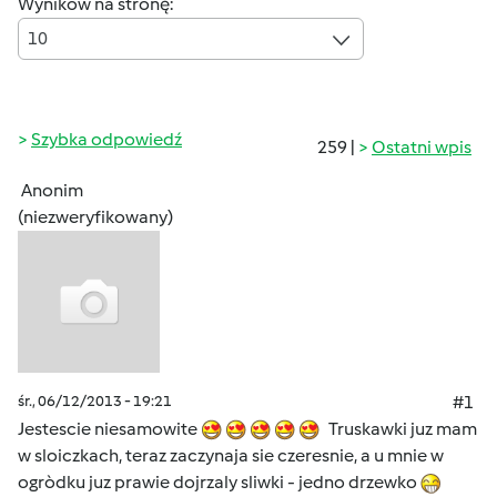
Wyników na stronę:
10
Szybka odpowiedź
259 |
Ostatni wpis
Anonim
(niezweryfikowany)
śr., 06/12/2013 - 19:21
#1
Jestescie niesamowite
Truskawki juz mam
w sloiczkach, teraz zaczynaja sie czeresnie, a u mnie w
ogròdku juz prawie dojrzaly sliwki - jedno drzewko