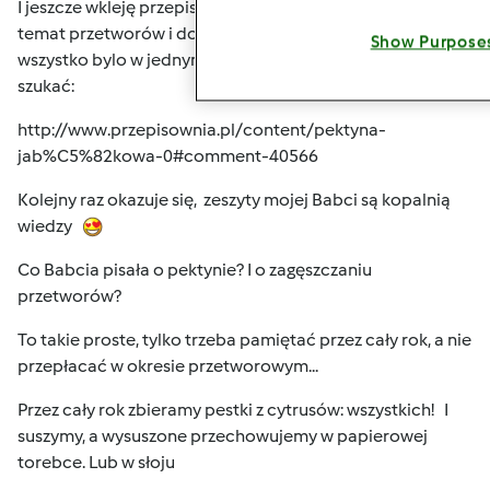
I jeszcze wkleję przepis na
Pektynę jabłkową
bo to też
temat przetworów i dobrze, żeby w miarę możliwości
Show Purpose
wszystko bylo w jednym temacie
nie trzeba będzie
szukać:
http://www.przepisownia.pl/content/pektyna-
jab%C5%82kowa-0#comment-40566
Kolejny raz okazuje się, zeszyty mojej Babci są kopalnią
wiedzy
Co Babcia pisała o pektynie? I o zagęszczaniu
przetworów?
To takie proste, tylko trzeba pamiętać przez cały rok, a nie
przepłacać w okresie przetworowym...
Przez cały rok zbieramy pestki z cytrusów: wszystkich!
I
suszymy, a wysuszone przechowujemy w papierowej
torebce. Lub w słoju