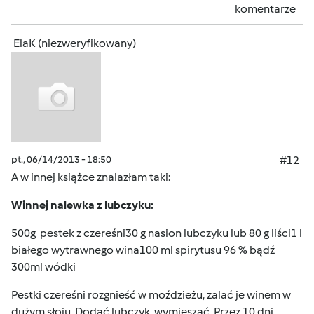
komentarze
ElaK (niezweryfikowany)
pt., 06/14/2013 - 18:50
#12
A w innej książce znalazłam taki:
Winnej nalewka z lubczyku:
500g pestek z czereśni30 g nasion lubczyku lub 80 g liści1 l
białego wytrawnego wina100 ml spirytusu 96 % bądź
300ml wódki
Pestki czereśni rozgnieść w moździeżu, zalać je winem w
dużym słoju. Dodać lubczyk, wymieszać. Przez 10 dni