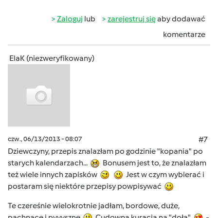
Zaloguj
lub
zarejestruj się
aby dodawać
komentarze
ElaK (niezweryfikowany)
czw., 06/13/2013 - 08:07
#7
Dziewczyny, przepis znalazłam po godzinie "kopania" po
starych kalendarzach...
Bonusem jest to, że znalazłam
też wiele innych zapisków
Jest w czym wybierać i
postaram się niektóre przepisy powpisywać
Te czereśnie wielokrotnie jadłam, bordowe, duże,
pachnące i pyyyszne
Cudowna kuracja na "doła"
-