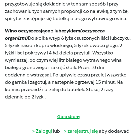
przygotowuje się dokładnie w ten sam sposób i przy
zachowaniu tych samych proporcji co nalewkę, z tym że,
spirytus zastępuje się butelką białego wytrawnego wina.
Wino oczyszczające z lubczykiem
(oczyszcza
organizm)
Do słoika wsyp 6 łyżek suszonych liści lubczyku,
5 łyżek nasion kopru włoskiego, 5 łyżek owocu głogu, 2
łyżki liści pokrzywy i 4 łyżki ziela przytuli. Wszystko
wymieszaj, po czym wlej litr białego wytrawnego wina
białego gronowego i zakręć słoik. Przez 10 dni
codziennie wstrząsaj. Po upływie czasu przelej wszystko
do garnka i zagotuj, a następnie ogrzewaj 15 minut. Na
koniec przecedź i przelej do butelek. Stosuj 2 razy
dziennie po 2 łyżki.
Góra strony
Zaloguj
lub
zarejestruj się
aby dodawać