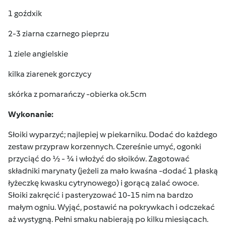
1 goźdxik
2-3 ziarna czarnego pieprzu
1 ziele angielskie
kilka ziarenek gorczycy
skórka z pomarańczy -obierka ok.5cm
Wykonanie:
Słoiki wyparzyć; najlepiej w piekarniku. Dodać do każdego
zestaw przypraw korzennych. Czereśnie umyć, ogonki
przyciąć do ½ - ¾ i włożyć do słoików. Zagotować
składniki marynaty (jeżeli za mało kwaśna -dodać 1 płaską
łyżeczkę kwasku cytrynowego) i gorącą zalać owoce.
Słoiki zakręcić i pasteryzować 10-15 nim na bardzo
małym ogniu. Wyjąć, postawić na pokrywkach i odczekać
aż wystygną. Pełni smaku nabierają po kilku miesiącach.