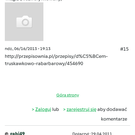
ndz., 06/16/2013 - 19:13
#15
http://przepisownia.pl/przepisy/d%C5%BCem-
truskawkowo-rabarbarowy/454690
Góra strony
Zaloguj
lub
zarejestruj się
aby dodawać
komentarze
gabi49
Dołączył : 29.04.2011