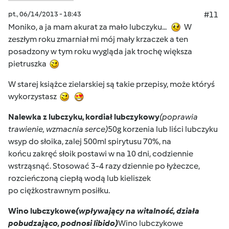
pt., 06/14/2013 - 18:43
#11
Moniko, a ja mam akurat za mało lubczyku...
W
zeszłym roku zmarniał mi mój mały krzaczek a ten
posadzony w tym roku wygląda jak trochę większa
pietruszka
W starej książce zielarskiej są takie przepisy, może któryś
wykorzystasz
Nalewka z lubczyku, kordiał lubczykowy
(poprawia
trawienie, wzmacnia serce)
50g korzenia lub liści lubczyku
wsyp do słoika, zalej 500ml spirytusu 70%, na
końcu zakręć słoik postawi w na 10 dni, codziennie
wstrząsnąć. Stosować 3-4 razy dziennie po łyżeczce,
rozcieńczoną ciepłą wodą lub kieliszek
po ciężkostrawnym posiłku.
Wino lubczykowe
(wpływający na witalność, działa
pobudzająco, podnosi libido)
Wino lubczykowe