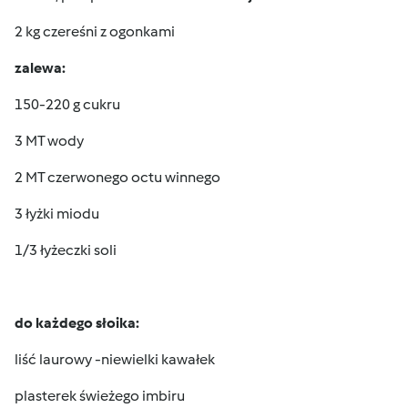
2 kg czereśni z ogonkami
zalewa:
150-220 g cukru
3 MT wody
2 MT czerwonego octu winnego
3 łyżki miodu
1/3 łyżeczki soli
do każdego słoika:
liść laurowy -niewielki kawałek
plasterek świeżego imbiru