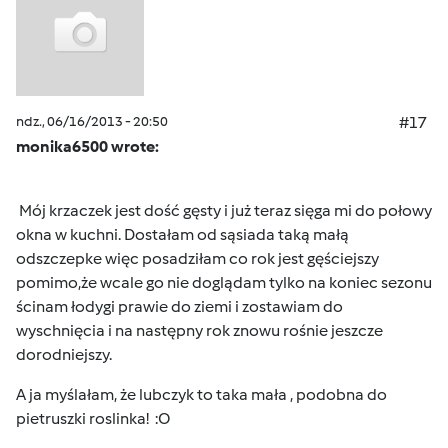
ndz., 06/16/2013 - 20:50
#17
monika6500 wrote:
Mój krzaczek jest dość gęsty i już teraz sięga mi do połowy
okna w kuchni. Dostałam od sąsiada taką małą
odszczepke więc posadziłam co rok jest gęściejszy
pomimo,że wcale go nie doglądam tylko na koniec sezonu
ścinam łodygi prawie do ziemi i zostawiam do
wyschnięcia i na następny rok znowu rośnie jeszcze
dorodniejszy.
A ja myślałam, że lubczyk to taka mała , podobna do
pietruszki roslinka! :O