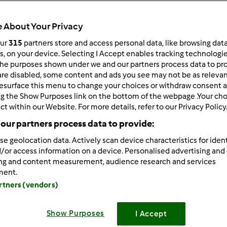
 About Your Privacy
our
315
partners store and access personal data, like browsing dat
rs, on your device. Selecting I Accept enables tracking technologi
he purposes shown under we and our partners process data to prov
/03/2013 - 09:25
are disabled, some content and ads you see may not be as relevan
esurface this menu to change your choices or withdraw consent a
czko, Marzenko, przepisy skopiowane. Teraz tylko robić.
Dzi
ng the Show Purposes link on the bottom of the webpage .Your choi
ct within our Website. For more details, refer to our Privacy Policy
our partners process data to provide:
se geolocation data. Actively scan device characteristics for ident
/or access information on a device. Personalised advertising and
ing and content measurement, audience research and services
Zaloguj
lu
ment.
artners (vendors)
/03/2013 - 11:21
Show Purposes
I Accept
Może komuś się przydadzą takie o to przepisiki