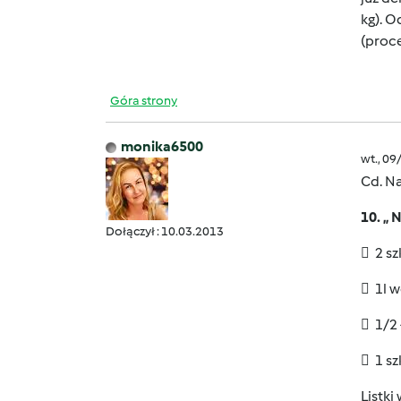
kg). O
(proc
Góra strony
monika6500
wt., 09
Cd. N
10. „
Dołączył : 10.03.2013
 2 sz
 1l 
 1/2
 1 sz
Listki