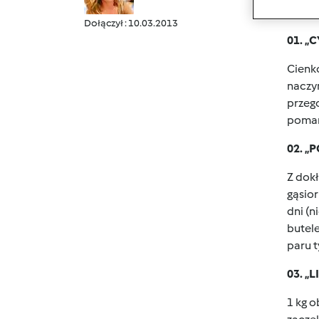
NALE
Dołączył : 10.03.2013
01. 
Cienko
naczyn
przeg
pomar
02. 
Z dokł
gąsior
dni (n
butel
paru t
03. „
1 kg o