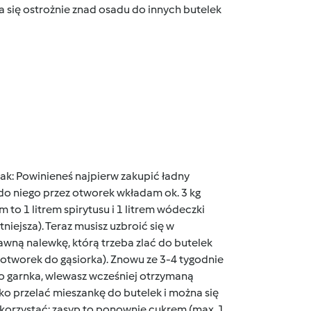
a się ostrożnie znad osadu do innych butelek
 tak: Powinieneś najpierw zakupić ładny
i do niego przez otworek wkładam ok. 3 kg
to 1 litrem spirytusu i 1 litrem wódeczki
atniejsza). Teraz musisz uzbroić się w
awną nalewkę, którą trzeba zlać do butelek
z otworek do gąsiorka). Znowu ze 3-4 tygodnie
go garnka, wlewasz wcześniej otrzymaną
ko przelać mieszankę do butelek i można się
ykorzystać: zasyp to ponownie cukrem (max. 1