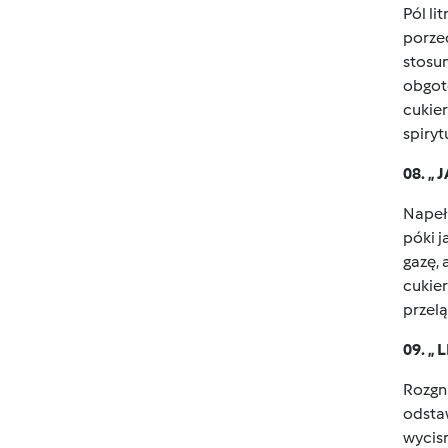
Pól li
porzec
stosun
obgot
cukier
spiryt
08. 
Napełn
póki j
gazę, 
cukier
przelą
09. „
Rozgni
odstaw
wycisn