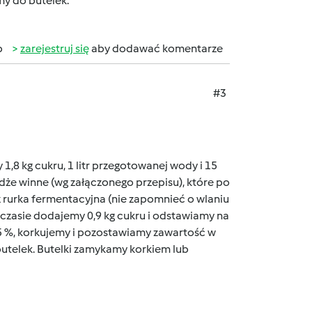
my do butelek.
b
zarejestruj się
aby dodawać komentarze
#3
,8 kg cukru, 1 litr przegotowanej wody i 15
dże winne (wg załączonego przepisu), które po
rurka fermentacyjna (nie zapomnieć o wlaniu
 czasie dodajemy 0,9 kg cukru i odstawiamy na
5 %, korkujemy i pozostawiamy zawartość w
utelek. Butelki zamykamy korkiem lub