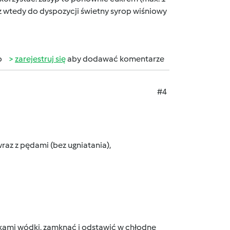
sz wtedy do dyspozycji świetny syrop wiśniowy
b
zarejestruj się
aby dodawać komentarze
#4
raz z pędami (bez ugniatania),
ankami wódki, zamknąć i odstawić w chłodne