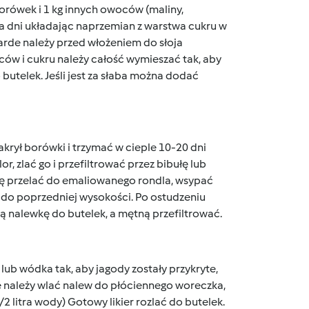
borówek i 1 kg innych owoców (maliny,
lka dni układając naprzemian z warstwa cukru w
arde należy przed włożeniem do słoja
ów i cukru należy całość wymieszać tak, aby
butelek. Jeśli jest za słaba można dodać
akrył borówki i trzymać w cieple 10-20 dni
or, zlać go i przefiltrować przez bibułę lub
wkę przelać do emaliowanego rondla, wsypać
 do poprzedniej wysokości. Po ostudzeniu
tą nalewkę do butelek, a mętną przefiltrować.
lub wódka tak, aby jagody zostały przykryte,
ie należy wlać nalew do płóciennego woreczka,
2 litra wody) Gotowy likier rozlać do butelek.