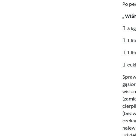
Po pew
„ WI
 3 kg
 1 li
 1 li
 cuk
Sprawa
gąsior
wisien
(zamia
cierpl
(bez w
czekan
nalewk
już de