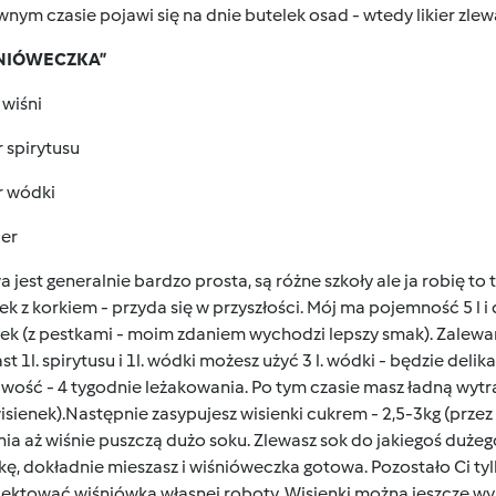
nym czasie pojawi się na dnie butelek osad - wtedy likier zlew
ŚNIÓWECZKA”
 wiśni
tr spirytusu
tr wódki
ier
 jest generalnie bardzo prosta, są różne szkoły ale ja robię to
ek z korkiem - przyda się w przyszłości. Mój ma pojemność 5 l 
ek (z pestkami - moim zdaniem wychodzi lepszy smak). Zalewam 
st 1l. spirytusu i 1l. wódki możesz użyć 3 l. wódki - będzie delik
iwość - 4 tygodnie leżakowania. Po tym czasie masz ładną wytr
isienek).Następnie zasypujesz wisienki cukrem - 2,5-3kg (prze
ia aż wiśnie puszczą dużo soku. Zlewasz sok do jakiegoś duże
ę, dokładnie mieszasz i wiśnióweczka gotowa. Pozostało Ci tyl
lektować wiśniówką własnej roboty. Wisienki można jeszcze w