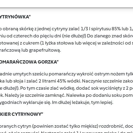
WKI OWOCOWE
„CYTRYNÓWKA”
 obraną skórkę z jednej cytryny zalać 1/3 l spirytusu 85% lub 
iu od czterech do pięciu dni (nie dłużej!) Do zlanego znad sk
otowanej z cukrem (1 łyżka stołowa lub więcej w zależności o
ańczową lub grapefruitową.
„POMARAŃCZOWA GORZKA”
adnie umytych sześciu pomarańczy wykroić ostrym nożem tylko 
ka lub słoja i zalać 2 litrami 45% wódki. Naczynie szczelnie za
ie dłużej!). Po tym czasie zlać wódkę, dodać sok wyciśnięty z 
ek. Należy je szczelnie zamknąć. Nalewka po dodaniu soku po
ygodniach wyklaruje się. Im dłużej leżakuje, tym lepiej.
LIKIER CYTRYNOWY”
branych cytryn (powinien zostać tylko miękisz) rozdrobnić, dod