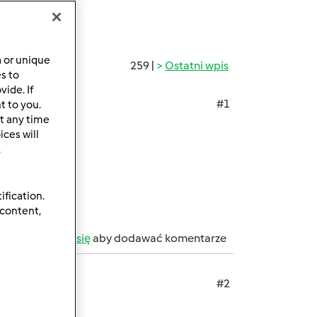
a or unique
259 |
Ostatni wpis
es to
ide. If
#1
t to you.
t any time
ękuję.
ces will
.
ification.
 content,
b
zarejestruj się
aby dodawać komentarze
#2