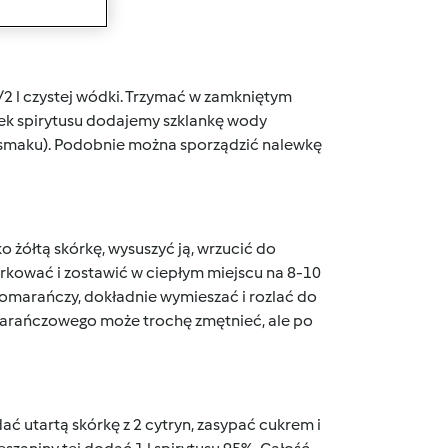
1/2 l czystej wódki. Trzymać w zamkniętym
órek spirytusu dodajemy szklankę wody
d smaku). Podobnie można sporządzić nalewkę
żółtą skórkę, wysuszyć ją, wrzucić do
korkować i zostawić w ciepłym miejscu na 8-10
2 pomarańczy, dokładnie wymieszać i rozlać do
marańczowego może trochę zmętnieć, ale po
ać utartą skórkę z 2 cytryn, zasypać cukrem i