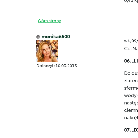
0,45 k
Góra strony
monika6500
wt., 09
Cd. N
06. „
Dołączył : 10.03.2013
Do duż
ziaren
sferm
wody d
nastę
ciemn
nakręt
07. „