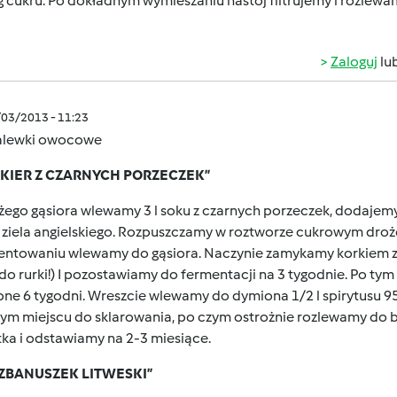
g cukru. Po dokładnym wymieszaniu nastój filtrujemy i rozlewa
Zaloguj
lu
/03/2013 - 11:23
alewki owocowe
LIKIER Z CZARNYCH PORZECZEK”
ego gąsiora wlewamy 3 l soku z czarnych porzeczek, dodajemy 1
 ziela angielskiego. Rozpuszczamy w roztworze cukrowym droż
entowaniu wlewamy do gąsiora. Naczynie zamykamy korkiem z 
o rurki!) I pozostawiamy do fermentacji na 3 tygodnie. Po tym
pne 6 tygodni. Wreszcie wlewamy do dymiona 1/2 l spirytusu 9
ym miejscu do sklarowania, po czym ostrożnie rozlewamy do b
ka i odstawiamy na 2-3 miesiące.
DZBANUSZEK LITWESKI”