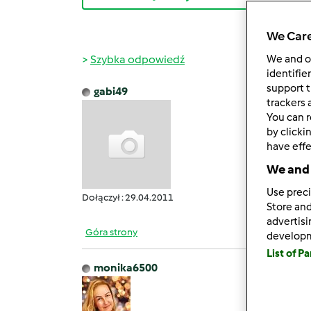
We Care
Szybka odpowiedź
We and 
identifie
support t
gabi49
wt., 09
trackers 
You can r
veroni
by clicki
have effe
We and 
Use preci
Dołączył : 29.04.2011
Store and
advertis
Góra strony
develop
List of P
monika6500
wt., 09