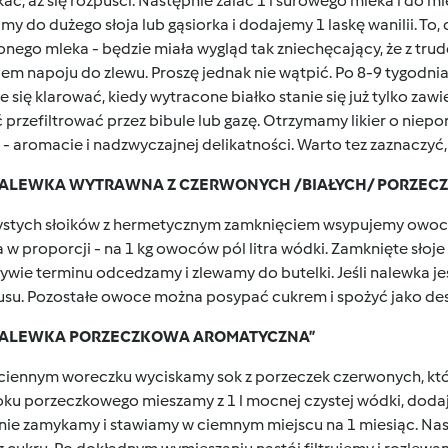
ać, aż się rozpuści. Następnie zalać 1 l surowego mleka i do mi
y do dużego słoja lub gąsiorka i dodajemy 1 laskę wanilii. To,
onego mleka - będzie miała wygląd tak zniechęcający, że z t
em napoju do zlewu. Proszę jednak nie wątpić. Po 8-9 tygodnia
e się klarować, kiedy wytracone białko stanie się już tylko zaw
 przefiltrować przez bibule lub gazę. Otrzymamy likier o niep
 - aromacie i nadzwyczajnej delikatności. Warto tez zaznaczyć,
„NALEWKA WYTRAWNA Z CZERWONYCH /BIAŁYCH/ PORZECZ
ystych słoików z hermetycznym zamknięciem wsypujemy owoce,
w proporcji - na 1 kg owoców pól litra wódki. Zamknięte słoj
ywie terminu odcedzamy i zlewamy do butelki. Jeśli nalewka j
tusu. Pozostałe owoce można posypać cukrem i spożyć jako des
„NALEWKA PORZECZKOWA AROMATYCZNA”
ciennym woreczku wyciskamy sok z porzeczek czerwonych, któr
 soku porzeczkowego mieszamy z 1 l mocnej czystej wódki, dod
lnie zamykamy i stawiamy w ciemnym miejscu na 1 miesiąc. Na