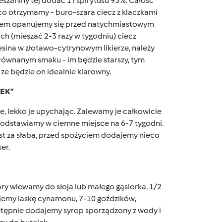
eszaniny tej dodać 1 l spirytusu 95%. Całość
 co otrzymamy - buro-szara ciecz z klaczkami
rudem opanujemy się przed natychmiastowym
ch (mieszać 2-3 razy w tygodniu) ciecz
iesina w złotawo-cytrynowym likierze, należy
orównanym smaku - im będzie starszy, tym
 ze będzie on idealnie klarowny.
EK”
 lekko je upychając. Zalewamy je całkowicie
e odstawiamy w ciemne miejsce na 6-7 tygodni.
est za słaba, przed spożyciem dodajemy nieco
er.
y wlewamy do słoja lub małego gąsiorka. 1/2
ajemy laskę cynamonu, 7-10 goździków,
stępnie dodajemy syrop sporządzony z wody i