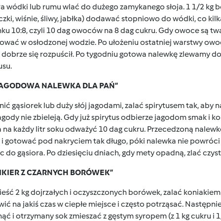
tra wódki lub rumu wlać do dużego zamykanego słoja. 1 1/2 kg 
zki, wiśnie, śliwy, jabłka) dodawać stopniowo do wódki, co ki
ku 10:8, czyli 10 dag owoców na 8 dag cukru. Gdy owoce są tw
ować w osłodzonej wodzie. Po ułożeniu ostatniej warstwy owoc
 dobrze się rozpuścił. Po tygodniu gotowa nalewkę zlewamy do 
usu.
„ JAGODOWA NALEWKA DLA PAŃ”
ić gąsiorek lub duży słój jagodami, zalać spirytusem tak, aby n
agody nie zbieleją. Gdy już spirytus odbierze jagodom smak i kol
a na każdy litr soku odważyć 10 dag cukru. Przecedzoną nale
 i gotować pod nakryciem tak długo, póki nalewka nie powróci
c do gąsiora. Po dziesięciu dniach, gdy mety opadną, zlać czys
 LIKIER Z CZARNYCH BORÓWEK”
eść 2 kg dojrzałych i oczyszczonych borówek, zalać koniakiem 
ić na jakiś czas w ciepłe miejsce i często potrząsać. Następn
ąć i otrzymany sok zmieszać z gęstym syropem (z 1 kg cukru i 1/