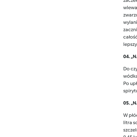
zaczek
wlewam
zwarz
wylani
zaczni
całość
lepszy
04. 
Do cz
wódka 
Po upł
spiry
05. 
W płó
litra
szcze