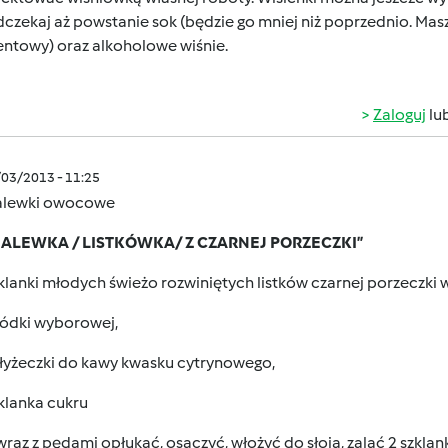
dczekaj aż powstanie sok (będzie go mniej niż poprzednio. Ma
entowy) oraz alkoholowe wiśnie.
Zaloguj
lu
/03/2013 - 11:25
alewki owocowe
 NALEWKA / LISTKÓWKA/ Z CZARNEJ PORZECZKI”
klanki młodych świeżo rozwiniętych listków czarnej porzeczki w
wódki wyborowej,
 łyżeczki do kawy kwasku cytrynowego,
klanka cukru
 wraz z pędami opłukać, osączyć, włożyć do słoja, zalać 2 szkl