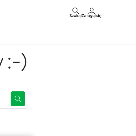
Szukaj
Zaloguj się
:-)