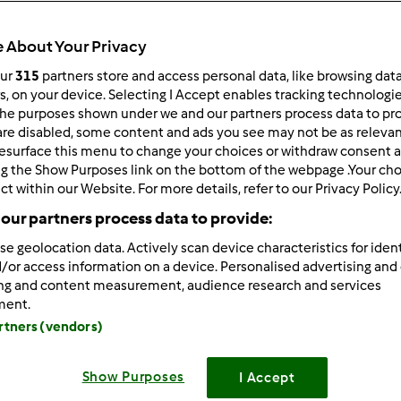
 About Your Privacy
our
315
partners store and access personal data, like browsing dat
rs, on your device. Selecting I Accept enables tracking technologi
he purposes shown under we and our partners process data to prov
/03/2013 - 09:25
are disabled, some content and ads you see may not be as relevan
esurface this menu to change your choices or withdraw consent a
czko, Marzenko, przepisy skopiowane. Teraz tylko robić.
Dzi
ng the Show Purposes link on the bottom of the webpage .Your choi
ct within our Website. For more details, refer to our Privacy Policy
our partners process data to provide:
se geolocation data. Actively scan device characteristics for ident
/or access information on a device. Personalised advertising and
ing and content measurement, audience research and services
Zaloguj
lu
ment.
artners (vendors)
/03/2013 - 11:21
Show Purposes
I Accept
Może komuś się przydadzą takie o to przepisiki