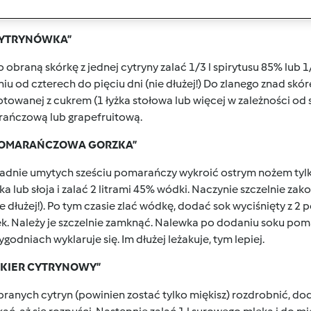
WKI OWOCOWE
„CYTRYNÓWKA”
 obraną skórkę z jednej cytryny zalać 1/3 l spirytusu 85% lub 
iu od czterech do pięciu dni (nie dłużej!) Do zlanego znad sk
otowanej z cukrem (1 łyżka stołowa lub więcej w zależności o
ańczową lub grapefruitową.
„POMARAŃCZOWA GORZKA”
adnie umytych sześciu pomarańczy wykroić ostrym nożem tylko 
ka lub słoja i zalać 2 litrami 45% wódki. Naczynie szczelnie za
ie dłużej!). Po tym czasie zlać wódkę, dodać sok wyciśnięty z 
ek. Należy je szczelnie zamknąć. Nalewka po dodaniu soku po
ygodniach wyklaruje się. Im dłużej leżakuje, tym lepiej.
LIKIER CYTRYNOWY”
branych cytryn (powinien zostać tylko miękisz) rozdrobnić, dod