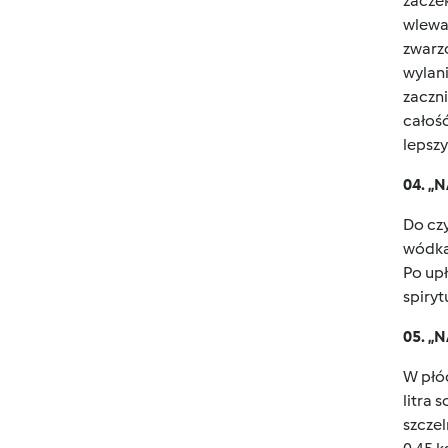
zaczek
wlewam
zwarz
wylani
zaczni
całość
lepszy
04. 
Do cz
wódka 
Po upł
spiry
05. 
W płó
litra
szcze