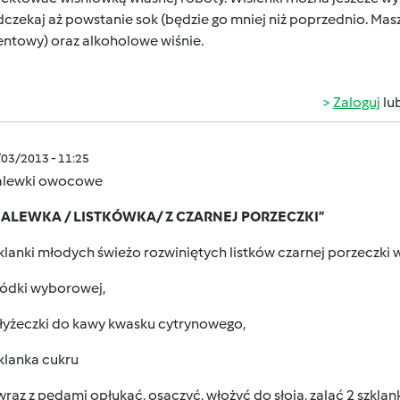
dczekaj aż powstanie sok (będzie go mniej niż poprzednio. Ma
entowy) oraz alkoholowe wiśnie.
Zaloguj
lu
/03/2013 - 11:25
alewki owocowe
 NALEWKA / LISTKÓWKA/ Z CZARNEJ PORZECZKI”
klanki młodych świeżo rozwiniętych listków czarnej porzeczki w
wódki wyborowej,
 łyżeczki do kawy kwasku cytrynowego,
klanka cukru
 wraz z pędami opłukać, osączyć, włożyć do słoja, zalać 2 szkl