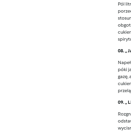
Pól li
porzec
stosun
obgot
cukier
spiryt
08. 
Napełn
póki j
gazę, 
cukier
przelą
09. „
Rozgni
odstaw
wycisn