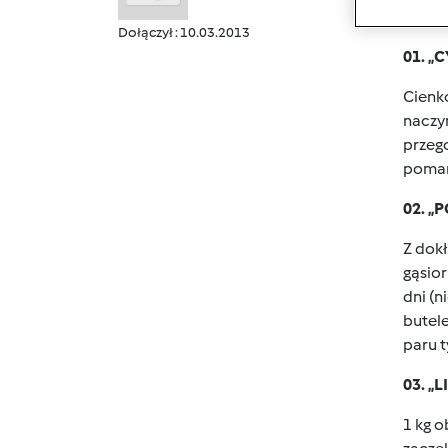
NALE
Dołączył : 10.03.2013
01. 
Cienko
naczyn
przeg
pomar
02. 
Z dokł
gąsior
dni (n
butel
paru t
03. „
1 kg o