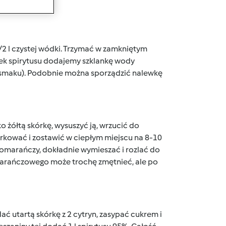
1/2 l czystej wódki. Trzymać w zamkniętym
órek spirytusu dodajemy szklankę wody
d smaku). Podobnie można sporządzić nalewkę
żółtą skórkę, wysuszyć ją, wrzucić do
korkować i zostawić w ciepłym miejscu na 8-10
2 pomarańczy, dokładnie wymieszać i rozlać do
marańczowego może trochę zmętnieć, ale po
ać utartą skórkę z 2 cytryn, zasypać cukrem i