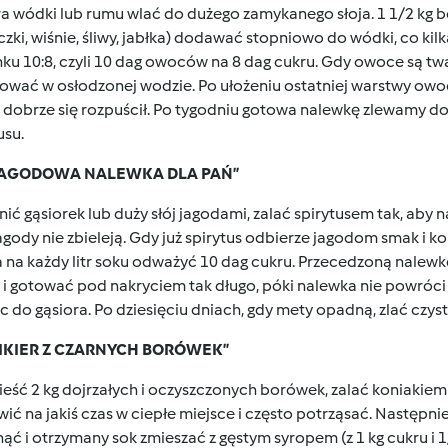
tra wódki lub rumu wlać do dużego zamykanego słoja. 1 1/2 kg 
zki, wiśnie, śliwy, jabłka) dodawać stopniowo do wódki, co ki
ku 10:8, czyli 10 dag owoców na 8 dag cukru. Gdy owoce są tw
ować w osłodzonej wodzie. Po ułożeniu ostatniej warstwy owoc
 dobrze się rozpuścił. Po tygodniu gotowa nalewkę zlewamy do 
usu.
„ JAGODOWA NALEWKA DLA PAŃ”
ić gąsiorek lub duży słój jagodami, zalać spirytusem tak, aby n
agody nie zbieleją. Gdy już spirytus odbierze jagodom smak i kol
a na każdy litr soku odważyć 10 dag cukru. Przecedzoną nale
 i gotować pod nakryciem tak długo, póki nalewka nie powróci
c do gąsiora. Po dziesięciu dniach, gdy mety opadną, zlać czys
 LIKIER Z CZARNYCH BORÓWEK”
eść 2 kg dojrzałych i oczyszczonych borówek, zalać koniakiem 
ić na jakiś czas w ciepłe miejsce i często potrząsać. Następn
ąć i otrzymany sok zmieszać z gęstym syropem (z 1 kg cukru i 1/