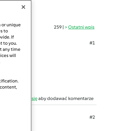
a or unique
259 |
Ostatni wpis
es to
ide. If
#1
t to you.
t any time
ękuję.
ces will
.
ification.
 content,
b
zarejestruj się
aby dodawać komentarze
#2