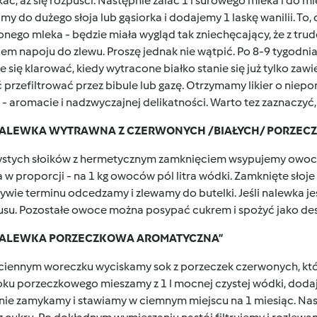
ać, aż się rozpuści. Następnie zalać 1 l surowego mleka i do mi
y do dużego słoja lub gąsiorka i dodajemy 1 laskę wanilii. To,
onego mleka - będzie miała wygląd tak zniechęcający, że z t
em napoju do zlewu. Proszę jednak nie wątpić. Po 8-9 tygodnia
e się klarować, kiedy wytracone białko stanie się już tylko zaw
 przefiltrować przez bibule lub gazę. Otrzymamy likier o niep
 - aromacie i nadzwyczajnej delikatności. Warto tez zaznaczyć,
„NALEWKA WYTRAWNA Z CZERWONYCH /BIAŁYCH/ PORZECZ
ystych słoików z hermetycznym zamknięciem wsypujemy owoce,
w proporcji - na 1 kg owoców pól litra wódki. Zamknięte słoj
ywie terminu odcedzamy i zlewamy do butelki. Jeśli nalewka j
tusu. Pozostałe owoce można posypać cukrem i spożyć jako des
„NALEWKA PORZECZKOWA AROMATYCZNA”
ciennym woreczku wyciskamy sok z porzeczek czerwonych, któr
 soku porzeczkowego mieszamy z 1 l mocnej czystej wódki, dod
lnie zamykamy i stawiamy w ciemnym miejscu na 1 miesiąc. Na