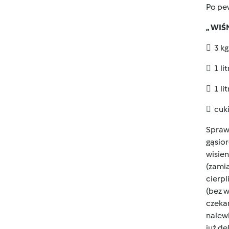
Po pew
„ WI
 3 kg
 1 li
 1 li
 cuk
Sprawa
gąsior
wisien
(zamia
cierpl
(bez w
czekan
nalewk
już de