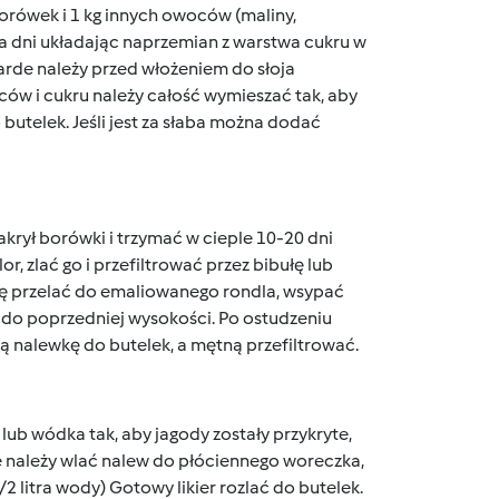
borówek i 1 kg innych owoców (maliny,
lka dni układając naprzemian z warstwa cukru w
arde należy przed włożeniem do słoja
ów i cukru należy całość wymieszać tak, aby
butelek. Jeśli jest za słaba można dodać
akrył borówki i trzymać w cieple 10-20 dni
or, zlać go i przefiltrować przez bibułę lub
wkę przelać do emaliowanego rondla, wsypać
 do poprzedniej wysokości. Po ostudzeniu
tą nalewkę do butelek, a mętną przefiltrować.
lub wódka tak, aby jagody zostały przykryte,
ie należy wlać nalew do płóciennego woreczka,
2 litra wody) Gotowy likier rozlać do butelek.