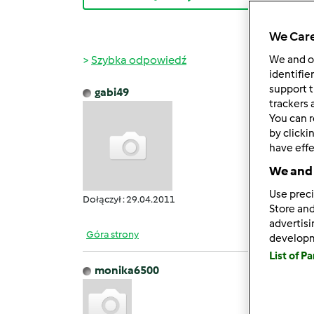
We Care
Szybka odpowiedź
We and 
identifie
support t
gabi49
wt., 09
trackers 
You can r
veroni
by clicki
have effe
We and 
Use preci
Dołączył : 29.04.2011
Store and
advertis
Góra strony
develop
List of P
monika6500
wt., 09