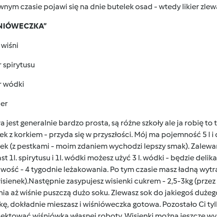
nym czasie pojawi się na dnie butelek osad - wtedy likier zlew
ŚNIÓWECZKA”
 wiśni
tr spirytusu
tr wódki
ier
 jest generalnie bardzo prosta, są różne szkoły ale ja robię to
ek z korkiem - przyda się w przyszłości. Mój ma pojemność 5 l 
ek (z pestkami - moim zdaniem wychodzi lepszy smak). Zalewam 
st 1l. spirytusu i 1l. wódki możesz użyć 3 l. wódki - będzie delik
iwość - 4 tygodnie leżakowania. Po tym czasie masz ładną wytr
isienek).Następnie zasypujesz wisienki cukrem - 2,5-3kg (prze
ia aż wiśnie puszczą dużo soku. Zlewasz sok do jakiegoś duże
ę, dokładnie mieszasz i wiśnióweczka gotowa. Pozostało Ci tyl
lektować wiśniówką własnej roboty. Wisienki można jeszcze w