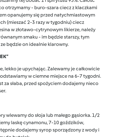
eszaniny tej dodać 1 l spirytusu 95%. Całość
 co otrzymamy - buro-szara ciecz z klaczkami
rudem opanujemy się przed natychmiastowym
ch (mieszać 2-3 razy w tygodniu) ciecz
iesina w złotawo-cytrynowym likierze, należy
orównanym smaku - im będzie starszy, tym
 ze będzie on idealnie klarowny.
EK”
 lekko je upychając. Zalewamy je całkowicie
e odstawiamy w ciemne miejsce na 6-7 tygodni.
est za słaba, przed spożyciem dodajemy nieco
er.
y wlewamy do słoja lub małego gąsiorka. 1/2
ajemy laskę cynamonu, 7-10 goździków,
stępnie dodajemy syrop sporządzony z wody i