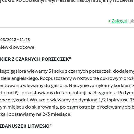
g cukru. Po dokładnym wymieszaniu nastój filtrujemy i rozlewa
Zaloguj
lu
/03/2013 - 11:23
alewki owocowe
LIKIER Z CZARNYCH PORZECZEK”
ego gąsiora wlewamy 3 l soku z czarnych porzeczek, dodajemy 1
 ziela angielskiego. Rozpuszczamy w roztworze cukrowym droż
entowaniu wlewamy do gąsiora. Naczynie zamykamy korkiem z 
o rurki!) I pozostawiamy do fermentacji na 3 tygodnie. Po tym
pne 6 tygodni. Wreszcie wlewamy do dymiona 1/2 l spirytusu 9
ym miejscu do sklarowania, po czym ostrożnie rozlewamy do b
ka i odstawiamy na 2-3 miesiące.
DZBANUSZEK LITWESKI”