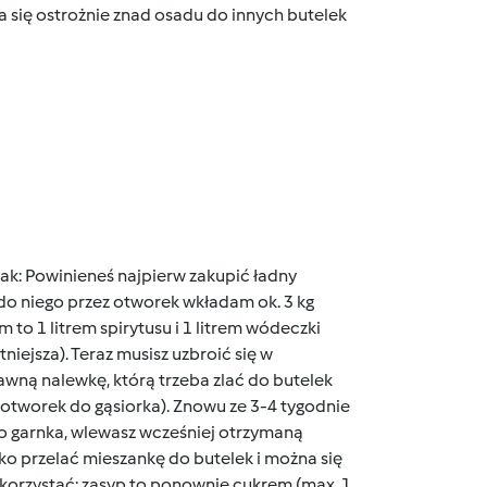
a się ostrożnie znad osadu do innych butelek
 tak: Powinieneś najpierw zakupić ładny
i do niego przez otworek wkładam ok. 3 kg
to 1 litrem spirytusu i 1 litrem wódeczki
atniejsza). Teraz musisz uzbroić się w
awną nalewkę, którą trzeba zlać do butelek
z otworek do gąsiorka). Znowu ze 3-4 tygodnie
go garnka, wlewasz wcześniej otrzymaną
ko przelać mieszankę do butelek i można się
ykorzystać: zasyp to ponownie cukrem (max. 1