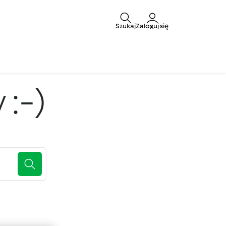
Szukaj
Zaloguj się
:-)