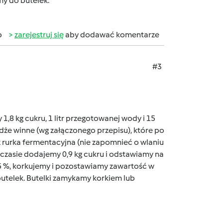
my do butelek.
b
zarejestruj się
aby dodawać komentarze
#3
,8 kg cukru, 1 litr przegotowanej wody i 15
dże winne (wg załączonego przepisu), które po
rurka fermentacyjna (nie zapomnieć o wlaniu
 czasie dodajemy 0,9 kg cukru i odstawiamy na
5 %, korkujemy i pozostawiamy zawartość w
utelek. Butelki zamykamy korkiem lub