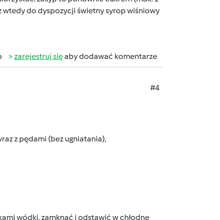
sz wtedy do dyspozycji świetny syrop wiśniowy
b
zarejestruj się
aby dodawać komentarze
#4
raz z pędami (bez ugniatania),
ankami wódki, zamknąć i odstawić w chłodne