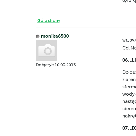
0,45 k
Góra strony
monika6500
wt., 09
Cd. N
06. „
Dołączył : 10.03.2013
Do duż
ziaren
sferm
wody d
nastę
ciemn
nakręt
07. „