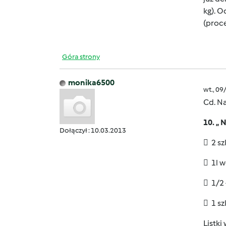
kg). O
(proc
Góra strony
monika6500
wt., 09
Cd. N
10. „
Dołączył : 10.03.2013
 2 sz
 1l 
 1/2
 1 sz
Listki