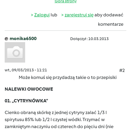
Góra strony
Zaloguj
lub
zarejestruj się
aby dodawać
komentarze
monika6500
Dołączył : 10.03.2013
wt., 09/03/2013 - 11:21
#2
Może komuś się przydadzą takie o to przepisiki
NALEWKI OWOCOWE
01. „CYTRYNÓWKA”
Cienko obraną skórkę z jednej cytryny zalać 1/3 l
spirytusu 85% lub 1/2 l czystej wódki. Trzymać w
zamkniętym naczyniu od czterech do pięciu dni (nie