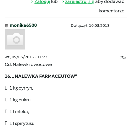
Zaloguj
lub
zarejestruj się
aby dodawać
komentarze
monika6500
Dołączył : 10.03.2013
wt., 09/03/2013 - 11:27
#5
Cd. Nalewki owocowe
16. „ NALEWKA FARMACEUTÓW”
 1 kg cytryn,
 1 kg cukru,
 1 l mleka,
 1 l spirytusu