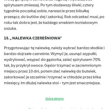
spirytusem zmieszaj. Po tym dodawszy śliwki, cztery
tygodnie poczekaj sobie, nareszcie przez bibułkę
przesącz, do butlów zlej i zakorkuj. Rok odczekać musi, po
roku tak dobra jest, że każdego smakiem koniakowym
oszuka.
15. „ NALEWKA CZEREŚNIOWA”
Przygotowując tę nalewkę, należy wybrać bardzo słodkie i
bardzo dojrzałe czereśnie. Wymyć je, usunąć szypułki,
wydrylować, wsypać do gąsiorka, zalać spirytusem 70%
tak, by przykrył owoce. Gąsior trzymać w zaciemnionym
miejscu przez 10 dni, potem zlać nalewkę do butelek,
zakorkować je szczelnie i trzymać w chłodzie przez kilka
miesięcy. Im dłużej nalewka stoi - tym jest smaczniejsza.
Góra strony