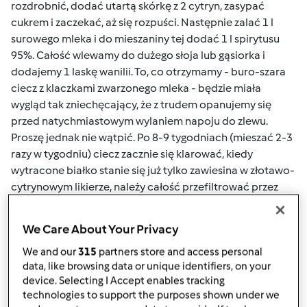
rozdrobnić, dodać utartą skórkę z 2 cytryn, zasypać
cukrem i zaczekać, aż się rozpuści. Następnie zalać 1 l
surowego mleka i do mieszaniny tej dodać 1 l spirytusu
95%. Całość wlewamy do dużego słoja lub gąsiorka i
dodajemy 1 laskę wanilii. To, co otrzymamy - buro-szara
ciecz z klaczkami zwarzonego mleka - będzie miała
wygląd tak zniechęcający, że z trudem opanujemy się
przed natychmiastowym wylaniem napoju do zlewu.
Proszę jednak nie wątpić. Po 8-9 tygodniach (mieszać 2-3
razy w tygodniu) ciecz zacznie się klarować, kiedy
wytracone białko stanie się już tylko zawiesina w złotawo-
cytrynowym likierze, należy całość przefiltrować przez
bibule lub gazę. Otrzymamy likier o nieporównanym
smaku - im będzie starszy, tym lepszy - aromacie i
We Care About Your Privacy
nadzwyczajnej delikatności. Warto tez zaznaczyć, ze
We and our
315
partners store and access personal
będzie on idealnie klarowny.
data, like browsing data or unique identifiers, on your
04. „NALEWKA WYTRAWNA Z CZERWONYCH
device. Selecting I Accept enables tracking
technologies to support the purposes shown under we
/BIAŁYCH/ PORZECZEK”