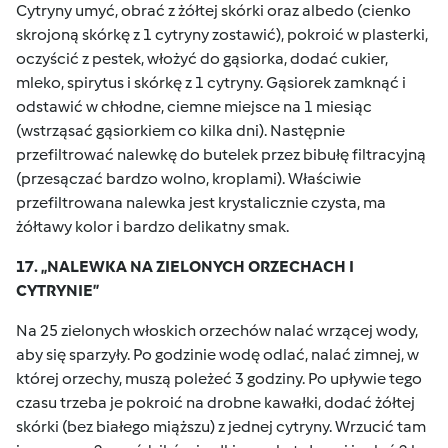
Cytryny umyć, obrać z żółtej skórki oraz albedo (cienko
skrojoną skórkę z 1 cytryny zostawić), pokroić w plasterki,
oczyścić z pestek, włożyć do gąsiorka, dodać cukier,
mleko, spirytus i skórkę z 1 cytryny. Gąsiorek zamknąć i
odstawić w chłodne, ciemne miejsce na 1 miesiąc
(wstrząsać gąsiorkiem co kilka dni). Następnie
przefiltrować nalewkę do butelek przez bibułę filtracyjną
(przesączać bardzo wolno, kroplami). Właściwie
przefiltrowana nalewka jest krystalicznie czysta, ma
żółtawy kolor i bardzo delikatny smak.
17. „NALEWKA NA ZIELONYCH ORZECHACH I
CYTRYNIE”
Na 25 zielonych włoskich orzechów nalać wrzącej wody,
aby się sparzyły. Po godzinie wodę odlać, nalać zimnej, w
której orzechy, muszą poleżeć 3 godziny. Po upływie tego
czasu trzeba je pokroić na drobne kawałki, dodać żółtej
skórki (bez białego miąższu) z jednej cytryny. Wrzucić tam