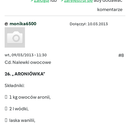
Zaloguj
lub
zarejestruj się
aby dodawać
komentarze
monika6500
Dołączył : 10.03.2013
wt., 09/03/2013 - 11:30
#8
Cd. Nalewki owocowe
26. „ ARONIÓWKA”
Składniki:
 1 kg owoców aronii,
 2 l wódki,
 laska wanilii,