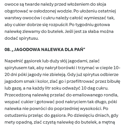
owoce są twarde należy przed włożeniem do słoja
obgotować w osłodzonej wodzie. Po ułożeniu ostatniej
warstwy owoców i cukru należy całość wymieszać tak,
aby cukier dobrze się rozpuścił. Po tygodniu gotowa
nalewkę zlewamy do butelek. Jeśli jest za słaba można
dodać spirytusu.
08. „ JAGODOWA NALEWKA DLA PAŃ”
Napełnić gąsiorek lub duży słój jagodami, zalać
spirytusem tak, aby nakrył borówki i trzymać w cieple 10-
20 dni póki jagody nie zbieleją. Gdy już spirytus odbierze
jagodom smak i kolor, zlać go i przefiltrować przez bibułę
lub gazę, a na każdy litr soku odważyć 10 dag cukru.
Przecedzoną nalewkę przelać do emaliowanego rondla,
wsypać cukier i gotować pod nakryciem tak długo, póki
nalewka nie powróci do poprzedniej wysokości. Po
ostudzeniu przeląc do gąsiora. Po dziesięciu dniach, gdy
mety opadną, zlać czystą nalewkę do butelek, a mętną