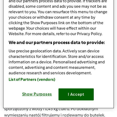
and our partners process data to provide. If trackers are
Do czystych słoików z hermetycznym zamknięciem
disabled, some content and ads you see may not be as
relevant to you. You can resurface this menu to change
wsypujemy owoce, lekko je upychając. Zalewamy je
your choices or withdraw consent at any time by
całkowicie wódka w proporcji - na 1 kg owoców pól litra
clicking the Show Purposes link on the bottom of the
wódki. Zamknięte słoje odstawiamy w ciemne miejsce na
webpage .Your choices will have effect within our
6-7 tygodni. Po upływie terminu odcedzamy i zlewamy do
Website. For more details, refer to our Privacy Policy.
butelki. Jeśli nalewka jest za słaba, przed spożyciem
We and our partners process data to provide:
dodajemy nieco spirytusu. Pozostałe owoce można
posypać cukrem i spożyć jako deser.
Use precise geolocation data. Actively scan device
characteristics for identification. Store and/or access
05. „NALEWKA PORZECZKOWA AROMATYCZNA”
information on a device. Personalised advertising and
content, advertising and content measurement,
W płóciennym woreczku wyciskamy sok z porzeczek
audience research and services development.
czerwonych, który wlewamy do słoja lub małego gąsiorka.
List of Partners (vendors)
1/2 litra soku porzeczkowego mieszamy z 1 l mocnej
czystej wódki, dodajemy laskę cynamonu, 7-10
Show Purposes
I Accept
goździków, szczelnie zamykamy i stawiamy w ciemnym
miejscu na 1 miesiąc. Następnie dodajemy syrop
sporządzony z wody i 0,45 kg cukru. Po dokładnym
wymieszaniu nastój filtrujemy i rozlewamy do butelek.