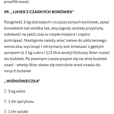
przefiltrować.
09. „ LIKIER Z CZARNYCH BORÓWEK”
Rozgnieść 2 kg dojrzałych i oczyszczonych borówek, zalać
koniakiem lub wódka tak, aby jagody zostały przykryte,
odstawić na jakiś czas w ciepłe miejsce i często
potrząsać. Następnie należy wlać nalew do płóciennego
woreczka, wycisnąć i otrzymany sok zmieszać z gęstym
syropem (z 1 kg cukru i 1/2 litra wody) Gotowy likier rozlać
do butelek. Po pewnym czasie pojawi się na dnie butelek
osad - wtedy likier zlewa się ostrożnie znad osadu do
innych butelek
„ WIŚNIÓWECZKA”
 3 kg wiśni
 1 litr spirytusu
 1 litr wódki