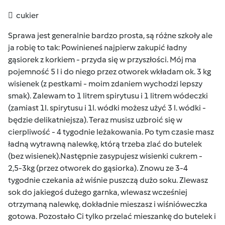
 cukier
Sprawa jest generalnie bardzo prosta, są różne szkoły ale
ja robię to tak: Powinieneś najpierw zakupić ładny
gąsiorek z korkiem - przyda się w przyszłości. Mój ma
pojemność 5 l i do niego przez otworek wkładam ok. 3 kg
wisienek (z pestkami - moim zdaniem wychodzi lepszy
smak). Zalewam to 1 litrem spirytusu i 1 litrem wódeczki
(zamiast 1l. spirytusu i 1l. wódki możesz użyć 3 l. wódki -
będzie delikatniejsza). Teraz musisz uzbroić się w
cierpliwość - 4 tygodnie leżakowania. Po tym czasie masz
ładną wytrawną nalewkę, którą trzeba zlać do butelek
(bez wisienek).Następnie zasypujesz wisienki cukrem -
2,5-3kg (przez otworek do gąsiorka). Znowu ze 3-4
tygodnie czekania aż wiśnie puszczą dużo soku. Zlewasz
sok do jakiegoś dużego garnka, wlewasz wcześniej
otrzymaną nalewkę, dokładnie mieszasz i wiśnióweczka
gotowa. Pozostało Ci tylko przelać mieszankę do butelek i