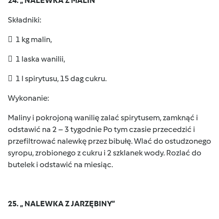
24. „ NALEWKA Z MALIN”
Składniki:
 1 kg malin,
 1 laska wanilii,
 1 l spirytusu, 15 dag cukru.
Wykonanie:
Maliny i pokrojoną wanilię zalać spirytusem, zamknąć i
odstawić na 2 – 3 tygodnie Po tym czasie przecedzić i
przefiltrować nalewkę przez bibułę. Wlać do ostudzonego
syropu, zrobionego z cukru i 2 szklanek wody. Rozlać do
butelek i odstawić na miesiąc.
25. „ NALEWKA Z JARZĘBINY”