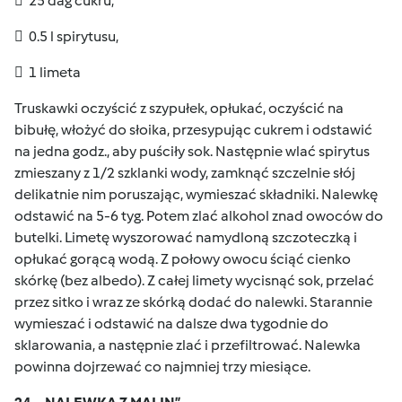
 25 dag cukru,
 0.5 l spirytusu,
 1 limeta
Truskawki oczyścić z szypułek, opłukać, oczyścić na
bibułę, włożyć do słoika, przesypując cukrem i odstawić
na jedna godz., aby puściły sok. Następnie wlać spirytus
zmieszany z 1/2 szklanki wody, zamknąć szczelnie słój
delikatnie nim poruszając, wymieszać składniki. Nalewkę
odstawić na 5-6 tyg. Potem zlać alkohol znad owoców do
butelki. Limetę wyszorować namydloną szczoteczką i
opłukać gorącą wodą. Z połowy owocu ściąć cienko
skórkę (bez albedo). Z całej limety wycisnąć sok, przelać
przez sitko i wraz ze skórką dodać do nalewki. Starannie
wymieszać i odstawić na dalsze dwa tygodnie do
sklarowania, a następnie zlać i przefiltrować. Nalewka
powinna dojrzewać co najmniej trzy miesiące.