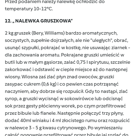
Przed podaniem należy nalewkę ochłodzić do
temperatury 10-12°C.
12. „ NALEWKA GRUSZKOWA”
2 kg gruszek (Bery, Williams) bardzo aromatycznych,
soczystych, zupełnie dojrzałych, ale nie "uległych", obrać,
usunąć szypułki, pokrajać w kostkę, nie usuwając ziarnek -
dla zachowania aromatu. Pokrajane gruszki umieścić w
butli lub w małym gąsiorze, zalać 0,75 I spirytusu, szczelnie
zakorkować i odstawić w cieple miejsce aż do następnej
wiosny. Wiosna zaś zlać płyn znad owoców, gruszki
zasypac cukrem (0,6 kg) i co pewien czas potrząsnąć
naczyniem, aby dobrze się rozpuścił. Gdy to nastąpi, zlać
syrop, a gruszki wycisnąć w sokowirówce lub odcisnąć
sok przez gesty płócienny worek, po czym przefiltrować
przez bibule lub flanele. Następnie połączyć trzy płyny,
dodać 40ml winiaku i 4 ml złocistego rumu oraz rozpuścić
w nalewce 3 - 5 g kwasu cytrynowego. Po wymieszaniu
całość ponownie przefiltrować przez bibule jaj rozlać do