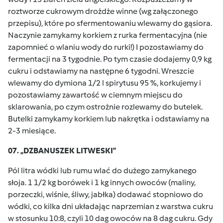
roztworze cukrowym drożdże winne (wg załączonego
przepisu), które po sfermentowaniu wlewamy do gąsiora.
Naczynie zamykamy korkiem z rurka fermentacyjna (nie
zapomnieć o wlaniu wody do rurki!) I pozostawiamy do
fermentacji na 3 tygodnie. Po tym czasie dodajemy 0,9 kg
cukru i odstawiamy na następne 6 tygodni. Wreszcie
wlewamy do dymiona 1/2 l spirytusu 95 %, korkujemy i
pozostawiamy zawartość w ciemnym miejscu do
sklarowania, po czym ostrożnie rozlewamy do butelek.
Butelki zamykamy korkiem lub nakrętka i odstawiamy na
2-3 miesiące.
07. „DZBANUSZEK LITWESKI”
Pól litra wódki lub rumu wlać do dużego zamykanego
słoja. 1 1/2 kg borówek i 1 kg innych owoców (maliny,
porzeczki, wiśnie, śliwy, jabłka) dodawać stopniowo do
wódki, co kilka dni układając naprzemian z warstwa cukru
w stosunku 10:8, czyli 10 dag owoców na 8 dag cukru. Gdy