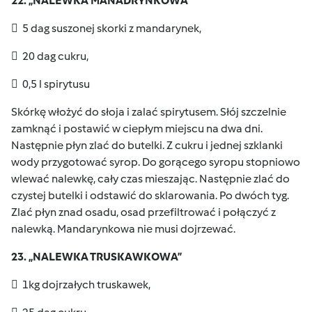
22. „NALEWKA MANADRYNKOWA”
 5 dag suszonej skorki z mandarynek,
 20 dag cukru,
 0,5 l spirytusu
Skórkę włożyć do słoja i zalać spirytusem. Słój szczelnie
zamknąć i postawić w ciepłym miejscu na dwa dni.
Następnie płyn zlać do butelki. Z cukru i jednej szklanki
wody przygotować syrop. Do gorącego syropu stopniowo
wlewać nalewkę, cały czas mieszając. Następnie zlać do
czystej butelki i odstawić do sklarowania. Po dwóch tyg.
Zlać płyn znad osadu, osad przefiltrować i połączyć z
nalewką. Mandarynkowa nie musi dojrzewać.
23. „NALEWKA TRUSKAWKOWA”
 1kg dojrzałych truskawek,