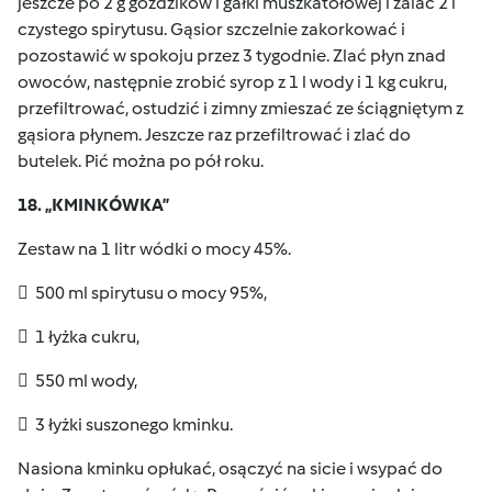
jeszcze po 2 g goździków i gałki muszkatołowej i zalać 2 l
czystego spirytusu. Gąsior szczelnie zakorkować i
pozostawić w spokoju przez 3 tygodnie. Zlać płyn znad
owoców, następnie zrobić syrop z 1 l wody i 1 kg cukru,
przefiltrować, ostudzić i zimny zmieszać ze ściągniętym z
gąsiora płynem. Jeszcze raz przefiltrować i zlać do
butelek. Pić można po pół roku.
18. „KMINKÓWKA”
Zestaw na 1 litr wódki o mocy 45%.
 500 ml spirytusu o mocy 95%,
 1 łyżka cukru,
 550 ml wody,
 3 łyżki suszonego kminku.
Nasiona kminku opłukać, osączyć na sicie i wsypać do