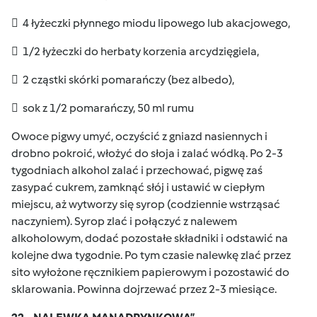
 4 łyżeczki płynnego miodu lipowego lub akacjowego,
 1/2 łyżeczki do herbaty korzenia arcydzięgiela,
 2 cząstki skórki pomarańczy (bez albedo),
 sok z 1/2 pomarańczy, 50 ml rumu
Owoce pigwy umyć, oczyścić z gniazd nasiennych i
drobno pokroić, włożyć do słoja i zalać wódką. Po 2-3
tygodniach alkohol zalać i przechować, pigwę zaś
zasypać cukrem, zamknąć słój i ustawić w ciepłym
miejscu, aż wytworzy się syrop (codziennie wstrząsać
naczyniem). Syrop zlać i połączyć z nalewem
alkoholowym, dodać pozostałe składniki i odstawić na
kolejne dwa tygodnie. Po tym czasie nalewkę zlać przez
sito wyłożone ręcznikiem papierowym i pozostawić do
sklarowania. Powinna dojrzewać przez 2-3 miesiące.