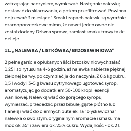
wstrząsając naczyniem, wymieszać. Następnie nalewkę
odstawić do sklarowania, a potem przefiltrować. Powinna
dojrzewać 3 miesiące." Smak i zapach nalewki są wyraźnie
czarnoporzeczkowe mimo, że nawet jeden owoc nie
został dodany. Dziwna sprawa, zamiast smaku trawy takie
delicje...
11. „ NALEWKA / LISTKÓWKA/ BRZOSKWINIOWA”
2 pełne garście opłukanych liści brzoskwiniowych zalać
1,25 l spirytusu na 4-6 godzin, aż nalewka nabierze pięknej
zielonej barwy, po czym zlać ja do naczynia. Z 0,6 kg cukru,
1,5 l wody i 3-5 g kwasu cytrynowego ugotować syrop,
aromatyzując go dodatkiem 50-100 kropli esencji
waniliowej. Nalewkę wlać do gorącego syropu,
wymieszać, przecedzić przez bibule, gęste płótno lub
flanelę i wlać do ciemnych butelek. Ta "błyskawiczna"
nalewka o swoistym, oryginalnym aromacie i smaku ma
moc ok. 35° i zawiera ok. 25% cukru. Wydajność - ok. 2 l.