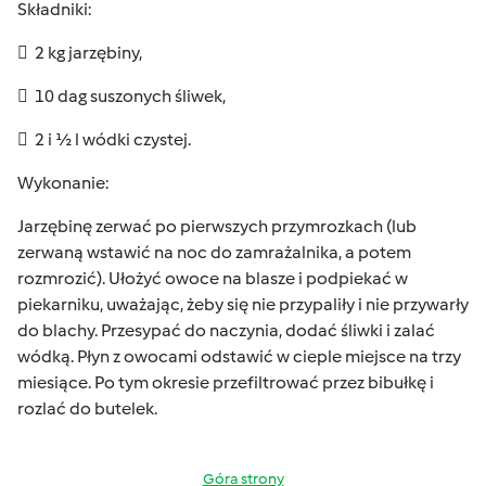
Składniki:
 2 kg jarzębiny,
 10 dag suszonych śliwek,
 2 i ½ l wódki czystej.
Wykonanie:
Jarzębinę zerwać po pierwszych przymrozkach (lub
zerwaną wstawić na noc do zamrażalnika, a potem
rozmrozić). Ułożyć owoce na blasze i podpiekać w
piekarniku, uważając, żeby się nie przypaliły i nie przywarły
do blachy. Przesypać do naczynia, dodać śliwki i zalać
wódką. Płyn z owocami odstawić w cieple miejsce na trzy
miesiące. Po tym okresie przefiltrować przez bibułkę i
rozlać do butelek.
Góra strony