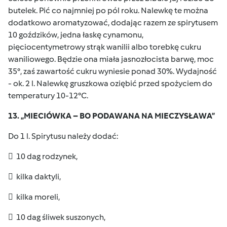
butelek. Pić co najmniej po pól roku. Nalewkę te można
dodatkowo aromatyzować, dodając razem ze spirytusem
10 goździków, jedna łaskę cynamonu,
pięciocentymetrowy strąk wanilii albo torebkę cukru
waniliowego. Będzie ona miała jasnozłocista barwę, moc
35°, zaś zawartość cukru wyniesie ponad 30%. Wydajność
- ok. 2 l. Nalewkę gruszkowa oziębić przed spożyciem do
temperatury 10-12°C.
13. „MIECIÓWKA – BO PODAWANA NA MIECZYSŁAWA”
Do 1 l. Spirytusu należy dodać:
 10 dag rodzynek,
 kilka daktyli,
 kilka moreli,
 10 dag śliwek suszonych,