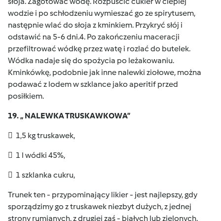
słoja. Zagotować wódę. Rozpuścić cukier w cieplej
wodzie i po schłodzeniu wymieszać go ze spirytusem,
następnie wlać do słoja z kminkiem. Przykryć słój i
odstawić na 5-6 dni.4. Po zakończeniu maceracji
przefiltrować wódkę przez watę i rozlać do butelek.
Wódka nadaje się do spożycia po leżakowaniu.
Kminkówkę, podobnie jak inne nalewki ziołowe, można
podawać z lodem w szklance jako aperitif przed
posiłkiem.
19. „ NALEWKA TRUSKAWKOWA”
 1,5 kg truskawek,
 1 l wódki 45%,
 1 szklanka cukru,
Trunek ten - przypominający likier - jest najlepszy, gdy
sporządzimy go z truskawek niezbyt dużych, z jednej
strony rumianych, z drugiej zaś - białych lub zielonych.