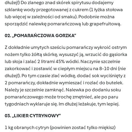
dłużej!) Do zlanego znad skórek spirytusu dodajemy
szklankę wody przegotowanej z cukrem (1 łyżka stołowa
lub więcej w zależności od smaku). Podobnie można
sporządzić nalewkę pomarańczową lub grapefruitową.
02. „POMARAŃCZOWA GORZKA”
Z dokładnie umytych sześciu pomarańczy wykroić ostrym
nożem tylko żółtą skórkę, wysuszyć ją, wrzucić do gąsiorka
lub słoja i zalać 2 litrami 45% wódki. Naczynie szczelnie
zakorkować i zostawić w ciepłym miejscu na 8-10 dni (nie
dłużej!). Po tym czasie zlać wódkę, dodać sok wyciśnięty z
2 pomarańczy, dokładnie wymieszać i rozlać do butelek.
Należy je szczelnie zamknąć. Nalewka po dodaniu soku
pomarańczowego może trochę zmętnieć, ale po paru
tygodniach wyklaruje się. Im dłużej leżakuje, tym lepiej.
03. „LIKIER CYTRYNOWY”
1 kg obranych cytryn (powinien zostać tylko miękisz)