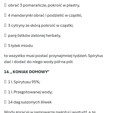
 obrać 3 pomarańcze, pokroić w plastry,
 4 mandarynki obrać i podzielić w cząstki,
 3 cytryny ze skórą pokroić w cząstki,
 parę listków zielonej herbaty,
 5 łyżek miodu
to wszystko musi postać przynajmniej tydzień. Spirytus
zlać i dodać do niego wody pół na pół.
14. „ KONIAK DOMOWY”
 1 l. Spirytusu 95%;
 1 l. Przegotowanej wody;
 14 dag suszonych śliwek
Wody gorącej w samowarze nagotuj i wystudź, a ze