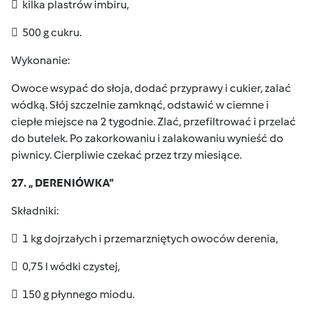
 kilka plastrów imbiru,
 500 g cukru.
Wykonanie:
Owoce wsypać do słoja, dodać przyprawy i cukier, zalać
wódką. Słój szczelnie zamknąć, odstawić w ciemne i
ciepłe miejsce na 2 tygodnie. Zlać, przefiltrować i przelać
do butelek. Po zakorkowaniu i zalakowaniu wynieść do
piwnicy. Cierpliwie czekać przez trzy miesiące.
27. „ DERENIÓWKA”
Składniki:
 1 kg dojrzałych i przemarzniętych owoców derenia,
 0,75 l wódki czystej,
 150 g płynnego miodu.