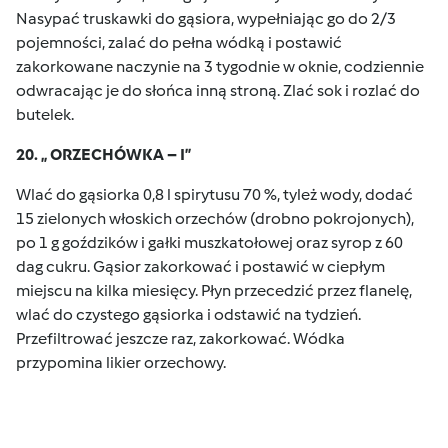
Nasypać truskawki do gąsiora, wypełniając go do 2/3
pojemności, zalać do pełna wódką i postawić
zakorkowane naczynie na 3 tygodnie w oknie, codziennie
odwracając je do słońca inną stroną. Zlać sok i rozlać do
butelek.
20. „ ORZECHÓWKA – I”
Wlać do gąsiorka 0,8 l spirytusu 70 %, tyleż wody, dodać
15 zielonych włoskich orzechów (drobno pokrojonych),
po 1 g goździków i gałki muszkatołowej oraz syrop z 60
dag cukru. Gąsior zakorkować i postawić w ciepłym
miejscu na kilka miesięcy. Płyn przecedzić przez flanelę,
wlać do czystego gąsiorka i odstawić na tydzień.
Przefiltrować jeszcze raz, zakorkować. Wódka
przypomina likier orzechowy.