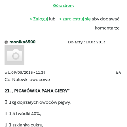
Góra strony
Zaloguj
lub
zarejestruj się
aby dodawać
komentarze
monika6500
Dołączył : 10.03.2013
wt., 09/03/2013 - 11:29
#6
Cd. Nalewki owocowe
21. „ PIGWÓWKA PANA GIERY”
 1kg dojrzałych owoców pigwy,
 1,5 l wódki 40%,
 1 szklanka cukru,