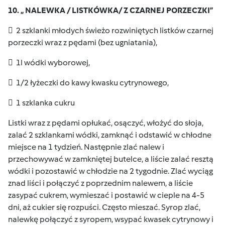
10. „ NALEWKA / LISTKÓWKA/ Z CZARNEJ PORZECZKI”
 2 szklanki młodych świeżo rozwiniętych listków czarnej
porzeczki wraz z pędami (bez ugniatania),
 1l wódki wyborowej,
 1/2 łyżeczki do kawy kwasku cytrynowego,
 1 szklanka cukru
Listki wraz z pędami opłukać, osączyć, włożyć do słoja,
zalać 2 szklankami wódki, zamknąć i odstawić w chłodne
miejsce na 1 tydzień. Następnie zlać nalew i
przechowywać w zamkniętej butelce, a liście zalać resztą
wódki i pozostawić w chłodzie na 2 tygodnie. Zlać wyciąg
znad liści i połączyć z poprzednim nalewem, a liście
zasypać cukrem, wymieszać i postawić w cieple na 4-5
dni, aż cukier się rozpuści. Często mieszać. Syrop zlać,
nalewkę połączyć z syropem, wsypać kwasek cytrynowy i