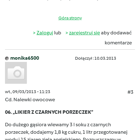
Góra strony
Zaloguj
lub
zarejestruj się
aby dodawać
komentarze
monika6500
Dołączył : 10.03.2013
wt., 09/03/2013 - 11:23
#3
Cd. Nalewki owocowe
06. „LIKIER Z CZARNYCH PORZECZEK”
Do dużego gąsiora wlewamy 3 l soku z czarnych
porzeczek, dodajemy 1,8 kg cukru, 1 litr przegotowanej
wody i 15 ziaren ziela angielskiego. Rozpuszczamy w