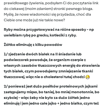
prawidłowego żywienia, podsyłam Ci do poczytania link
do ciekawej (moim zdaniem) stronki pewnego bloga.
Myślę, że nowe wiadomości się przydadza, choć dla
Ciebie one może już nie takie nowe?
Ryby można przygotowywać na różne sposoby - np
uwielbiam rybę po grecku, kotleciki z ryby.
Żółtko eliminuję z kilku powodów
1/ zjedzenie dwóch białek na II śniadanie lub
podwieczorek powoduje, że organizm czerpie z
własnych zasobów tłuszczowych energię do strawienia
tych białek, czym powodujemy zmniejszenie tkanki
tłuszczowej, więc nie o cholesterol tutaj chodzi
2/ ponieważ jest dużo posiłków proteinowych jajkami
zastępujemy mięso, bo taniej, bo mniej monotonnie, bo
szybciej - więc żeby nie było za dużo żółtek jedno
eliminuję i jem jedno całe jajko + jedno białko, czym też