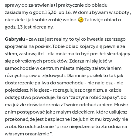
sprawy do załatwienia) i praktycznie do obiadu
zasiadamy o godz.15,30 lub 16. W domu bywam w soboty ,
niedziele i jak sobie zrobię wolne.
Tak więc obiad o
godz. 13 jest nierealny.
Gabrysiu
- zawsze jest realny, to tylko kwestia szerszego
spojrzenia na posiłek. Tobie obiad kojarzy się pewnie ze
stłem, zastawą itd - dla mnie ma to być posiłek składający
się z określonych produktów. Zdarza mi się jeść w
samochodzie w centrum miasta między załatwianiem
różnych spraw urzędowych. Dla mnie posiłek to tak jak
dostarczenie paliwa do samochodu - nie nalejesz - nie
pojedziesz. Nie zjesz - rozregulujesz organizm, a każde
odstępstwo powoduje, że on "zaczyna robić zapasy", bo
ma już złe doświadczenia z Twoim odchudzaniem. Musisz
z nim postępować jak z małym dzieckiem, które usiłujesz
przekonać, że jest bezpieczne i że już nikt mu krzywdy nie
zrobi. Bo odchudzanie "przez niejedzenie to zbrodnia na
własnym organiźmie ".