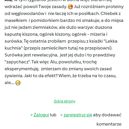
wdrażać powoli Twoje zasady.
Już rozróżniam proteiny
od węglowodanów i nie łaczę ich w posiłkach. Chlebek z
masełkiem i pomidorkiem bardzo mi smakuje, a do mięsa
już nie jadam ziemniaków, ale dużo warzyw: duszona
kapustę kiszona, ogórek kiszony, ogórek - mizeria i
surówka. Tę ostatnia zrobiłam przepisu z ksiażki "Lekka
kuchnia" (przepis zamieściłam tutaj na przepisowni).
Surówka jest rewelacyjna, jest jej dużo i to prawdziwy
"zapychacz". Tak więc Alu, powolutku, trochę
eksperymentuję, zmierzam do zmiany swoich zasad
zywienia. Jaki to da efekt? Wiem, że trzeba na to czasu,
ale....
Góra strony
Zaloguj
lub
zarejestruj się
aby dodawać
komentarze