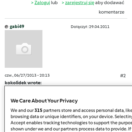
Zaloguj
lub
zarejestruj się
aby dodawać
komentarze
gabi49
Dołączył : 29.04.2011
czw., 06/27/2013 - 20:13
#2
kokolidek wrote:
Gabrysiu
- a czy Ty przy takim jadlospisie jesteś
najedzona? I czy jesteś szczęśliwa?
We Care About Your Privacy
Dlaczego rezygnujesz z masła i zup? Ja nie rezygnuję z
We and our
315
partners store and access personal data, lik
niczego jak już mam wagę, którą chcę mieć. Jem wszystko,
browsing data or unique identifiers, on your device. Selecting
tylko nie wszystko na raz. Wezmę Twój jadłospis i go
Accept enables tracking technologies to support the purpo
shown under we and our partners process data to provide. If 
trochę zmodyfikuję, a Ty zrób z tym co chcesz.