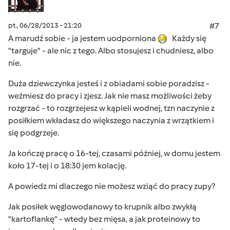
pt., 06/28/2013 - 21:20
#7
A marudź sobie - ja jestem uodporniona
Każdy się
"targuje" - ale nic z tego. Albo stosujesz i chudniesz, albo
nie.
Duża dziewczynka jesteś i z obiadami sobie poradzisz -
weźmiesz do pracy i zjesz. Jak nie masz możliwości żeby
rozgrzać - to rozgrzejesz w kąpieli wodnej, tzn naczynie z
posiłkiem wkładasz do większego naczynia z wrzątkiem i
się podgrzeje.
Ja kończę pracę o 16-tej, czasami później, w domu jestem
koło 17-tej i o 18:30 jem kolację.
A powiedz mi dlaczego nie możesz wziąć do pracy zupy?
Jak posiłek węglowodanowy to krupnik albo zwykłą
"kartoflankę" - wtedy bez mięsa, a jak proteinowy to