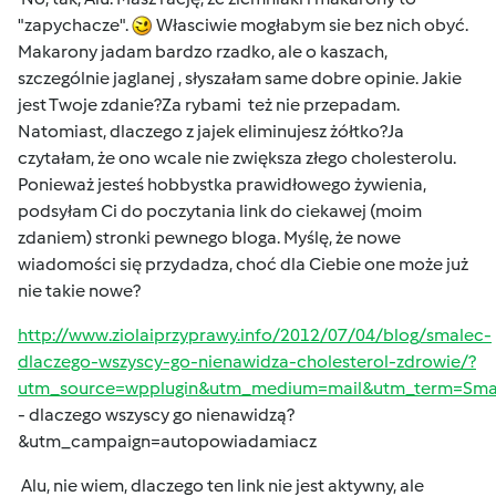
"zapychacze".
Własciwie mogłabym sie bez nich obyć.
Makarony jadam bardzo rzadko, ale o kaszach,
szczególnie jaglanej , słyszałam same dobre opinie. Jakie
jest Twoje zdanie?Za rybami też nie przepadam.
Natomiast, dlaczego z jajek eliminujesz żółtko?Ja
czytałam, że ono wcale nie zwiększa złego cholesterolu.
Ponieważ jesteś hobbystka prawidłowego żywienia,
podsyłam Ci do poczytania link do ciekawej (moim
zdaniem) stronki pewnego bloga. Myślę, że nowe
wiadomości się przydadza, choć dla Ciebie one może już
nie takie nowe?
http://www.ziolaiprzyprawy.info/2012/07/04/blog/smalec-
dlaczego-wszyscy-go-nienawidza-cholesterol-zdrowie/?
utm_source=wpplugin&utm_medium=mail&utm_term=Sma
- dlaczego wszyscy go nienawidzą?
&utm_campaign=autopowiadamiacz
Alu, nie wiem, dlaczego ten link nie jest aktywny, ale