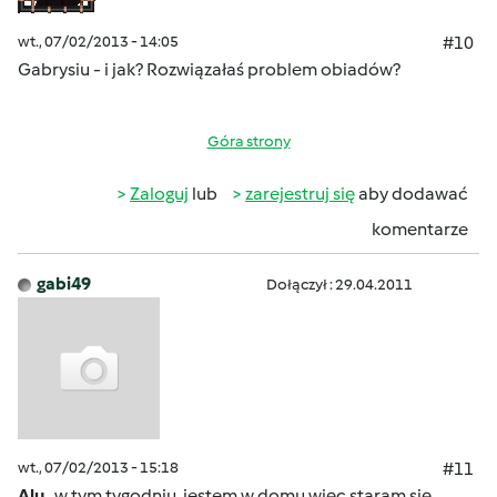
wt., 07/02/2013 - 14:05
#10
Gabrysiu - i jak? Rozwiązałaś problem obiadów?
Góra strony
Zaloguj
lub
zarejestruj się
aby dodawać
komentarze
gabi49
Dołączył : 29.04.2011
wt., 07/02/2013 - 15:18
#11
Alu,
w tym tygodniu jestem w domu więc staram się