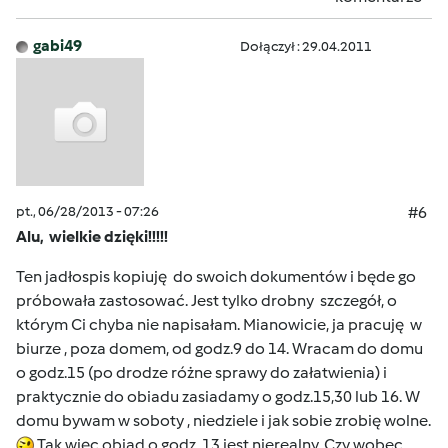
gabi49
Dołączył : 29.04.2011
pt., 06/28/2013 - 07:26
#6
Alu, wielkie dzięki!!!!!
Ten jadłospis kopiuję do swoich dokumentów i będe go
próbowała zastosować. Jest tylko drobny szczegół, o
którym Ci chyba nie napisałam. Mianowicie, ja pracuję w
biurze , poza domem, od godz.9 do 14. Wracam do domu
o godz.15 (po drodze różne sprawy do załatwienia) i
praktycznie do obiadu zasiadamy o godz.15,30 lub 16. W
domu bywam w soboty , niedziele i jak sobie zrobię wolne.
Tak więc obiad o godz. 13 jest nierealny. Czy wobec