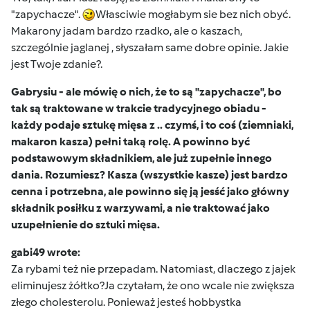
"zapychacze".
Własciwie mogłabym sie bez nich obyć.
Makarony jadam bardzo rzadko, ale o kaszach,
szczególnie jaglanej , słyszałam same dobre opinie. Jakie
jest Twoje zdanie?.
Gabrysiu - ale mówię o nich, że to są "zapychacze", bo
tak są traktowane w trakcie tradycyjnego obiadu -
każdy podaje sztukę mięsa z .. czymś, i to coś (ziemniaki,
makaron kasza) pełni taką rolę. A powinno być
podstawowym składnikiem, ale już zupełnie innego
dania. Rozumiesz? Kasza (wszystkie kasze) jest bardzo
cenna i potrzebna, ale powinno się ją jesść jako główny
składnik posiłku z warzywami, a nie traktować jako
uzupełnienie do sztuki mięsa.
gabi49 wrote:
Za rybami też nie przepadam. Natomiast, dlaczego z jajek
eliminujesz żółtko?Ja czytałam, że ono wcale nie zwiększa
złego cholesterolu. Ponieważ jesteś hobbystka