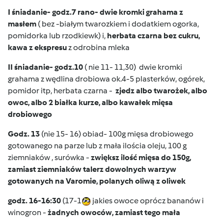
I śniadanie- godz.7 rano- dwie kromki grahama z
masłem
( bez -białym twarozkiem i dodatkiem ogorka,
pomidorka lub rzodkiewk) i,
herbata czarna bez cukru,
kawa z ekspresu
z odrobina mleka
II śniadanie- godz.10
( nie 11- 11,30) dwie kromki
grahama z wędlina drobiowa ok.4-5 plasterków, ogórek,
pomidor itp, herbata czarna -
zjedz albo twarożek, albo
owoc, albo 2 białka kurze, albo kawałek mięsa
drobiowego
Godz. 13
(nie 15- 16) obiad- 100g mięsa drobiowego
gotowanego na parze lub z mała ilościa oleju, 100 g
ziemniaków , surówka -
zwiększ ilość mięsa do 150g,
zamiast ziemniaków talerz dowolnych warzyw
gotowanych na Varomie, polanych oliwą z oliwek
godz. 16-16:30
(17-1
jakies owoce oprócz bananów i
winogron -
żadnych owoców, zamiast tego mała