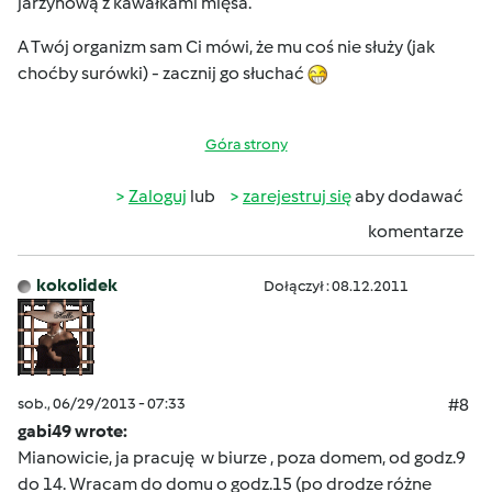
jarzynową z kawałkami mięsa.
A Twój organizm sam Ci mówi, że mu coś nie służy (jak
choćby surówki) - zacznij go słuchać
Góra strony
Zaloguj
lub
zarejestruj się
aby dodawać
komentarze
kokolidek
Dołączył : 08.12.2011
sob., 06/29/2013 - 07:33
#8
gabi49 wrote:
Mianowicie, ja pracuję w biurze , poza domem, od godz.9
do 14. Wracam do domu o godz.15 (po drodze różne