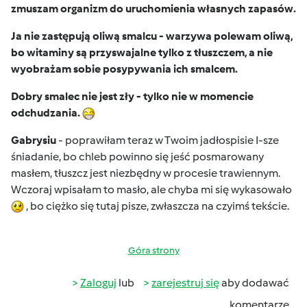
zmuszam organizm do uruchomienia własnych zapasów.
Ja nie zastępują oliwą smalcu - warzywa polewam oliwą,
bo witaminy są przyswajalne tylko z tłuszczem, a nie
wyobrażam sobie posypywania ich smalcem.
Dobry smalec nie jest zły - tylko nie w momencie
odchudzania.
Gabrysiu
- poprawiłam teraz w Twoim jadłospisie I-sze
śniadanie, bo chleb powinno się jeść posmarowany
masłem, tłuszcz jest niezbędny w procesie trawiennym.
Wczoraj wpisałam to masło, ale chyba mi się wykasowało
, bo ciężko się tutaj pisze, zwłaszcza na czyimś tekście.
Góra strony
Zaloguj
lub
zarejestruj się
aby dodawać
komentarze