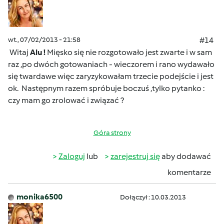
wt., 07/02/2013 - 21:58
#14
Witaj
Alu !
Mięsko się nie rozgotowało jest zwarte i w sam
raz ,po dwóch gotowaniach - wieczorem i rano wydawało
się twardawe więc zaryzykowałam trzecie podejście i jest
ok. Następnym razem spróbuje boczuś ,tylko pytanko :
czy mam go zrolować i związać ?
Góra strony
Zaloguj
lub
zarejestruj się
aby dodawać
komentarze
monika6500
Dołączył : 10.03.2013