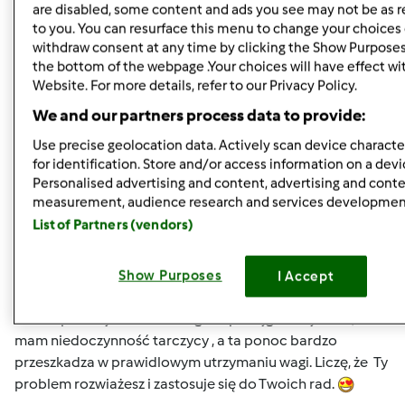
are disabled, some content and ads you see may not be as r
to you. You can resurface this menu to change your choices 
Ograniczanie jedzenia powoduje, że się chudnie, ale jak
withdraw consent at any time by clicking the Show Purposes
człowiek zaczyna jeść "normalnie" to organizm odrabia
the bottom of the webpage .Your choices will have effect wi
to, co mu zabrali i robi zapas "na zaś", bo może znowu Ci
Website. For more details, refer to our Privacy Policy.
przyjdzie do głowy, żeby się odchudzać
We and our partners process data to provide:
Uważam, że jedynie zmiana nawyków przynosi efekt
Use precise geolocation data. Actively scan device character
długotrwały.
for identification. Store and/or access information on a devi
Personalised advertising and content, advertising and cont
ALU, WCALE NIE JESTEM NAJEDZONA I SZCZĘŚLIWA
measurement, audience research and services developmen
!!!!
Takie miałam zalecenia nadane przez lekarzy-
List of Partners (vendors)
specjalistów odchudzania, kilka lat temu (chyba 4).
Przywykłam do nich bo lepszych dla mnie nie wymyslono,
choć próbowałam u innych również. Bez efektu. Waga ani
Show Purposes
I Accept
drgnie. Ja jednak musze zrzucić ładnych parę kilogramów,
bo cierpia moje kolana i kregosłup. Najgorsze jest to, że
mam niedoczynność tarczycy , a ta ponoc bardzo
przeszkadza w prawidlowym utrzymaniu wagi. Liczę, że Ty
problem rozwiażesz i zastosuje się do Twoich rad.