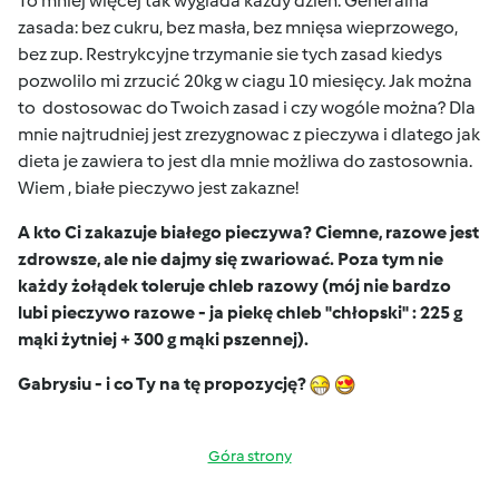
To mniej więcej tak wyglada kazdy dzień. Generalna
zasada: bez cukru, bez masła, bez mnięsa wieprzowego,
bez zup. Restrykcyjne trzymanie sie tych zasad kiedys
pozwolilo mi zrzucić 20kg w ciagu 10 miesięcy. Jak można
to dostosowac do Twoich zasad i czy wogóle można? Dla
mnie najtrudniej jest zrezygnowac z pieczywa i dlatego jak
dieta je zawiera to jest dla mnie możliwa do zastosownia.
Wiem , białe pieczywo jest zakazne!
A kto Ci zakazuje białego pieczywa? Ciemne, razowe jest
zdrowsze, ale nie dajmy się zwariować. Poza tym nie
każdy żołądek toleruje chleb razowy (mój nie bardzo
lubi pieczywo razowe - ja piekę chleb "chłopski" : 225 g
mąki żytniej + 300 g mąki pszennej).
Gabrysiu - i co Ty na tę propozycję?
Góra strony