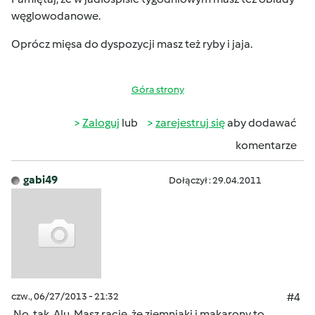
węglowodanowe.
Oprócz mięsa do dyspozycji masz też ryby i jaja.
Góra strony
Zaloguj
lub
zarejestruj się
aby dodawać
komentarze
gabi49
Dołączył : 29.04.2011
czw., 06/27/2013 - 21:32
#4
No, tak, Alu. Masz rację, że ziemniaki i makarony to