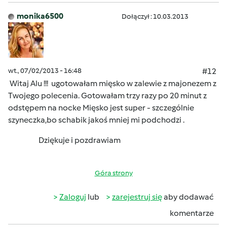
monika6500
Dołączył : 10.03.2013
wt., 07/02/2013 - 16:48
#12
Witaj Alu !!!
ugotowałam mięsko w zalewie z majonezem z
Twojego polecenia. Gotowałam trzy razy po 20 minut z
odstępem na nocke
Mięsko jest super - szczególnie
szyneczka,bo schabik jakoś mniej mi podchodzi .
Dziękuje i pozdrawiam
Góra strony
Zaloguj
lub
zarejestruj się
aby dodawać
komentarze