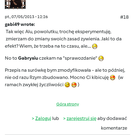
pt., 07/05/2013 - 12:26
#18
gabi49 wrote:
Tak więc Alu, powolutku, trochę eksperymentuję,
zmierzam do zmiany swoich zasad zywienia. Jaki to da
efekt? Wiem, że trzeba na to czasu, ale....
No to
Gabrysiu
czekam na "sprawozdanie"
Przepis na surówkę bym zmodyfikowała - ale to później,
nie od razu Rzym zbudowano. Mocno Ci kibicuję
(w
ramach zwykłej życzliwości
)
Góra strony
Zaloguj
lub
zarejestruj się
aby dodawać
komentarze