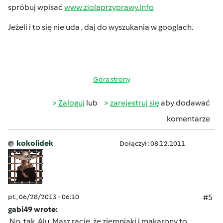
spróbuj wpisać
www.ziolaprzyprawy.info
Jeżeli i to się nie uda , daj do wyszukania w googlach.
Góra strony
Zaloguj
lub
zarejestruj się
aby dodawać
komentarze
kokolidek
Dołączył : 08.12.2011
pt., 06/28/2013 - 06:10
#5
gabi49 wrote:
No, tak, Alu. Masz rację, że ziemniaki i makarony to