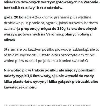
miseczka dowolnych warzyw gotowanych na Varomie -
bez soli, bez oliwy i bez dodatków.
godz. 20 kolacja
-( 2-3 kromki grahama plus wędlina
drobiowa plus pomidor, ogórek, jakaś surówka, herbata
czarna)
ja proponuję mięsa do 150g, talerz dowolnych
warzyw gotowanych na Varomie, polanych oliwą z
oliwek
Staram sie po kazdym posilku pic wodę (szklankę), ale to
różnie mi wychodzi. Ostatnio zas przeczytałam, że nie
wolno pić w czasie i po jedzeniu. Koniec świata! :O
Nie wolno pić w trakcie posiłku, ale między posiłkami
należy wypić 1,5 litra wody, aj lubię wrzucić do wody
kilka plasterków cytryny i kilka gałązek pietruszki, albo
kawałeczek imbiru.