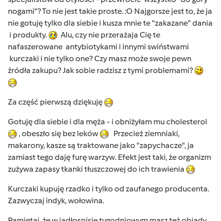
nogami"? To nie jest takie proste. :O Najgorsze jest to, że ja
nie gotuję tylko dla siebie i kusza mnie te "zakazane" dania
i produkty.
Alu, czy nie przerażaja Cię te
nafaszerowane antybiotykami i innymi swiństwami
kurczaki i nie tylko one? Czy masz może swoje pewn
źródła zakupu? Jak sobie radzisz z tymi problemami?
Za część pierwszą dziękuję
Gotuję dla siebie i dla męża - i obniżyłam mu cholesterol
, obeszło się bez leków
Przecież ziemniaki,
makarony, kasze są traktowane jako "zapychacze", ja
zamiast tego daję furę warzyw. Efekt jest taki, że organizm
zużywa zapasy tkanki tłuszczowej do ich trawienia
Kurczaki kupuję rzadko i tylko od zaufanego producenta.
Zazwyczaj indyk, wołowina.
Pamiętaj, że w jadłospisie tygodniowym masz też obiady