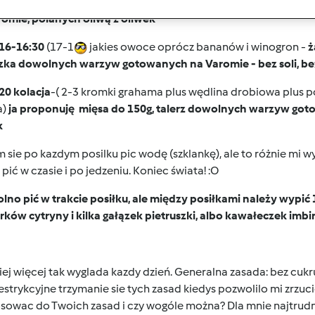
iaków , surówka -
zwiększ ilość mięsa do 150g, zamiast ziem
romie, polanych oliwą z oliwek
 16-16:30
(17-1
jakies owoce oprócz bananów i winogron -
ż
zka dowolnych warzyw gotowanych na Varomie - bez soli, bez
20 kolacja
-( 2-3 kromki grahama plus wędlina drobiowa plus p
a)
ja proponuję mięsa do 150g, talerz dowolnych warzyw got
k
 sie po kazdym posilku pic wodę (szklankę), ale to różnie mi w
pić w czasie i po jedzeniu. Koniec świata! :O
lno pić w trakcie posiłku, ale między posiłkami należy wypić 1
rków cytryny i kilka gałązek pietruszki, albo kawałeczek imbir
ej więcej tak wyglada kazdy dzień. Generalna zasada: bez cuk
estrykcyjne trzymanie sie tych zasad kiedys pozwolilo mi zrzuc
owac do Twoich zasad i czy wogóle można? Dla mnie najtrudnie