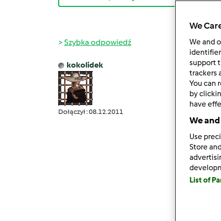
We Care
Szybka odpowiedź
We and 
identifie
support t
kokolidek
pt., 06
trackers 
You can r
gabi4
by clicki
Alu
, n
have effe
Dołączył : 08.12.2011
Oto mo
We and 
I śni
Use preci
Store and
pomido
advertis
II śni
develop
pomid
List of P
drobi
Godz.