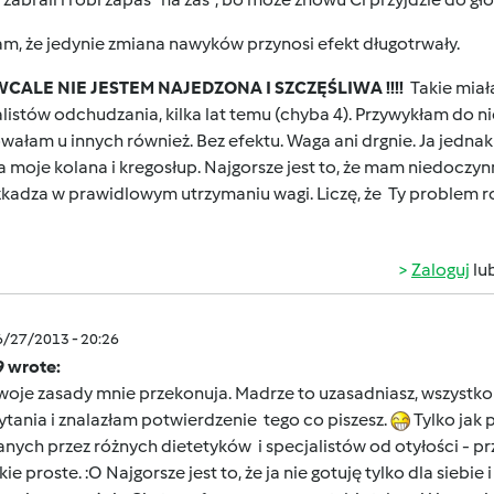
m, że jedynie zmiana nawyków przynosi efekt długotrwały.
WCALE NIE JESTEM NAJEDZONA I SZCZĘŚLIWA !!!!
Takie miał
listów odchudzania, kilka lat temu (chyba 4). Przywykłam do n
ałam u innych również. Bez efektu. Waga ani drgnie. Ja jedna
a moje kolana i kregosłup. Najgorsze jest to, że mam niedoczyn
kadza w prawidlowym utrzymaniu wagi. Liczę, że Ty problem ro
Zaloguj
lu
6/27/2013 - 20:26
9 wrote:
oje zasady mnie przekonuja. Madrze to uzasadniasz, wszystko j
ytania i znalazłam potwierdzenie tego co piszesz.
Tylko jak 
nych przez różnych dietetyków i specjalistów od otyłości - p
akie proste. :O Najgorsze jest to, że ja nie gotuję tylko dla siebi