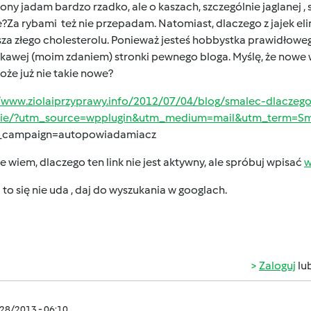
ny jadam bardzo rzadko, ale o kaszach, szczególnie jaglanej , 
?Za rybami też nie przepadam. Natomiast, dlaczego z jajek eli
za złego cholesterolu. Ponieważ jesteś hobbystka prawidłoweg
ekawej (moim zdaniem) stronki pewnego bloga. Myślę, że nowe 
że już nie takie nowe?
//www.ziolaiprzyprawy.info/2012/07/04/blog/smalec-dlaczeg
ie/?utm_source=wpplugin&utm_medium=mail&utm_term=Sm
campaign=autopowiadamiacz
ie wiem, dlaczego ten link nie jest aktywny, ale spróbuj wpisać
w
 i to się nie uda , daj do wyszukania w googlach.
Zaloguj
lu
/28/2013 - 06:10