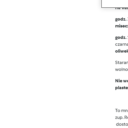
ziemn
na Va
godz.
misec
godz. 
czarn
oliwe
Staram
wolno 
Nie wo
plaste
To mni
zup. R
dostos