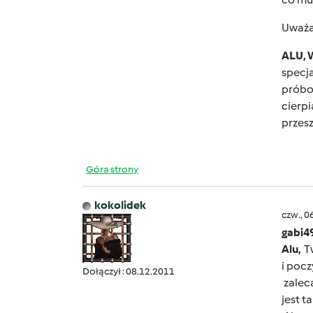
Uważa
ALU, 
specja
próbow
cierpi
przesz
Góra strony
kokolidek
czw., 0
gabi4
Alu,
Tw
i pocz
Dołączył : 08.12.2011
zaleca
jest t