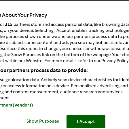
 About Your Privacy
our
315
partners store and access personal data, like browsing dat
rs, on your device. Selecting I Accept enables tracking technologi
he purposes shown under we and our partners process data to prov
/28/2013 - 06:07
are disabled, some content and ads you see may not be as relevan
esurface this menu to change your choices or withdraw consent a
9 wrote:
ng the Show Purposes link on the bottom of the webpage .Your choi
adal nie pisze mi sie ta literka a z ogonkiem, ale spróbuję, będę
ct within our Website. For more details, refer to our Privacy Policy
je całodzienne menu i jego rozkład:
our partners process data to provide:
adanie- godz.7 rano- dwie kromki grahama z masłem
( bez -bi
se geolocation data. Actively scan device characteristics for ident
/or access information on a device. Personalised advertising and
rka lub rzodkiewk) i,
herbata czarna bez cukru, kawa z ekspr
ing and content measurement, audience research and services
adanie- godz.10
( nie 11- 11,30) dwie kromki grahama z wędlina
ment.
or itp, herbata czarna -
zjedz albo twarożek, albo owoc, albo
artners (vendors)
owego
Show Purposes
I Accept
 13
(nie 15- 16) obiad- 100g mięsa drobiowego gotowanego na pa