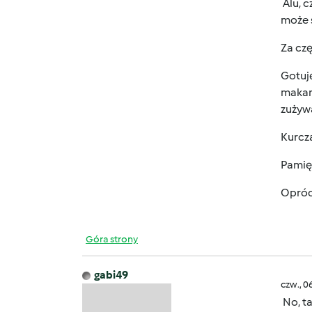
Alu, c
może 
Za czę
Gotuję
makaro
zużywa
Kurcza
Pamię
Oprócz
Góra strony
gabi49
czw., 0
No, ta