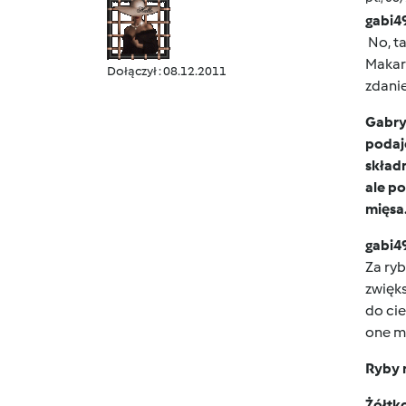
gabi4
No, ta
Makaro
Dołączył : 08.12.2011
zdanie
Gabrys
podaje
składn
ale po
mięsa
gabi4
Za ryb
zwięks
do ci
one mo
Ryby 
Żółtk