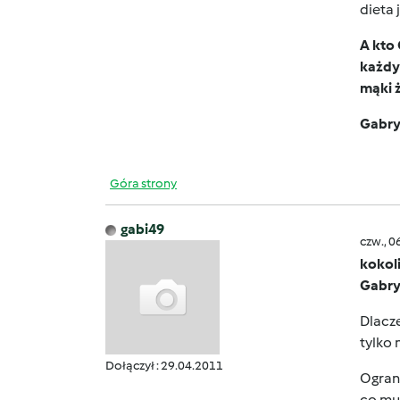
dieta 
A kto 
każdy 
mąki ż
Gabrys
Góra strony
gabi49
czw., 0
kokol
Gabry
Dlacze
tylko 
Dołączył : 29.04.2011
Ograni
co mu 