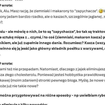
9 wrote:
k, Alu. Masz rację, że ziemniaki i makarony to "zapychacze".
W
ny jadam bardzo rzadko, ale o kaszach, szczególnie jaglanej , 
?.
iu - ale mówię o nich, że to są "zapychacze", bo tak są trak
 sztukę mięsa z .. czymś, i to coś (ziemniaki, makaron kasz
ikiem, ale już zupełnie innego dania. Rozumiesz? Kasza (wszy
winno się ją jesść jako główny składnik posiłku z warzywami, 
.
9 wrote:
ami też nie przepadam. Natomiast, dlaczego z jajek eliminujesz
za złego cholesterolu. Ponieważ jesteś hobbystka prawidłoweg
ekawej (moim zdaniem) stronki pewnego bloga. Myślę, że nowe 
że już nie takie nowe?
można przygotowywać na różne sposoby - np uwielbiam rybę po
o eliminuję z kilku powodów