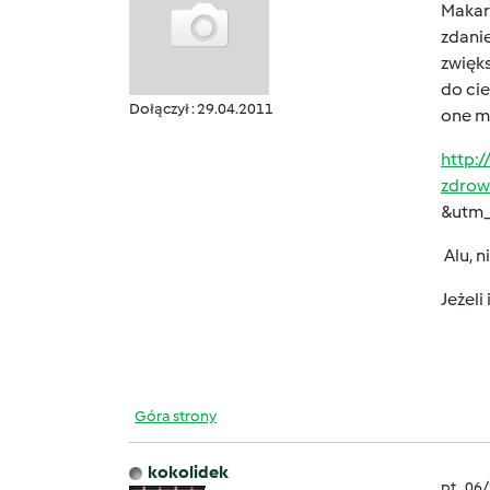
Makaro
zdanie
zwięks
do ci
Dołączył : 29.04.2011
one mo
http:
zdrow
&utm_
Alu, n
Jeżeli
Góra strony
kokolidek
pt., 06