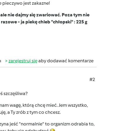
e pieczywo jest zakazne!
ale nie dajmy się zwariować. Poza tym nie
azowe - ja piekę chleb "chłopski" : 225 g
b
zarejestruj się
aby dodawać komentarze
#2
eś szczęśliwa?
ż mam wagę, którą chcę mieć. Jem wszystko,
ję, a Ty zrób z tym co chcesz.
zyna jeść "normalnie" to organizm odrabia to,
łowy, żeby się odchudzać