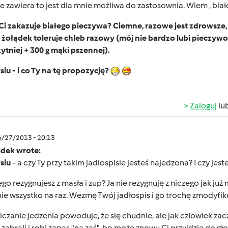
je zawiera to jest dla mnie możliwa do zastosownia. Wiem , biał
Ci zakazuje białego pieczywa? Ciemne, razowe jest zdrowsze, 
żołądek toleruje chleb razowy (mój nie bardzo lubi pieczywo r
ytniej + 300 g mąki pszennej).
iu - i co Ty na tę propozycję?
Zaloguj
lu
6/27/2013 - 20:13
idek wrote:
siu
- a czy Ty przy takim jadlospisie jesteś najedzona? I czy jest
go rezygnujesz z masła i zup? Ja nie rezygnuję z niczego jak ju
nie wszystko na raz. Wezmę Twój jadłospis i go trochę zmodyfiku
czanie jedzenia powoduje, że się chudnie, ale jak człowiek zac
zabrali i robi zapas "na zaś", bo może znowu Ci przyjdzie do g