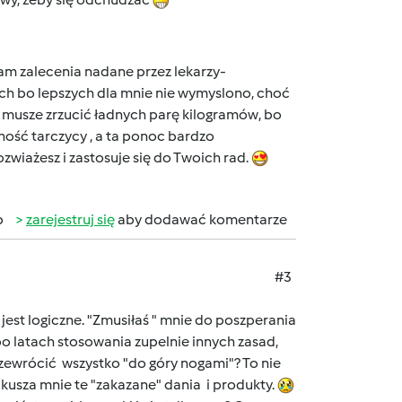
am zalecenia nadane przez lekarzy-
ich bo lepszych dla mnie nie wymyslono, choć
k musze zrzucić ładnych parę kilogramów, bo
ność tarczycy , a ta ponoc bardzo
zwiażesz i zastosuje się do Twoich rad.
b
zarejestruj się
aby dodawać komentarze
#3
est logiczne. "Zmusiłaś " mnie do poszperania
po latach stosowania zupelnie innych zasad,
rzewrócić wszystko "do góry nogami"? To nie
e i kusza mnie te "zakazane" dania i produkty.