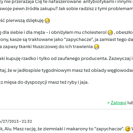
zy nie przerażaja Cię te nafaszerowane antybiotykami i innymi 
swoje pewn źródła zakupu? Jak sobie radzisz z tymi problema
ść pierwszą dziękuję
 dla siebie i dla męża - i obniżyłam mu cholesterol
, obeszło
ny, kasze są traktowane jako "zapychacze", ja zamiast tego daję
 zapasy tkanki tłuszczowej do ich trawienia
ki kupuję rzadko i tylko od zaufanego producenta. Zazwyczaj 
taj, że w jadłospisie tygodniowym masz też obiady węglowod
 mięsa do dyspozycji masz też ryby i jaja.
Zaloguj
lu
6/27/2013 - 21:32
k, Alu. Masz rację, że ziemniaki i makarony to "zapychacze".
W