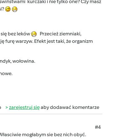
swiństwami kurczaki i nie tylko one? Czy masz
mi?
 się bez leków
Przecież ziemniaki,
 furę warzyw. Efekt jest taki, że organizm
indyk, wołowina.
anowe.
b
zarejestruj się
aby dodawać komentarze
#4
łasciwie mogłabym sie bez nich obyć.