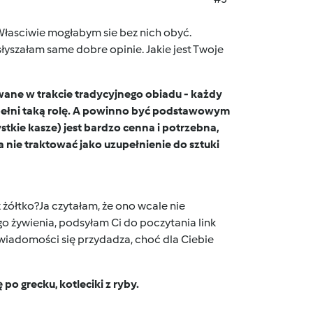
łasciwie mogłabym sie bez nich obyć.
słyszałam same dobre opinie. Jakie jest Twoje
towane w trakcie tradycyjnego obiadu - każdy
a) pełni taką rolę. A powinno być podstawowym
stkie kasze) jest bardzo cenna i potrzebna,
a nie traktować jako uzupełnienie do sztuki
 żółtko?Ja czytałam, że ono wcale nie
o żywienia, podsyłam Ci do poczytania link
wiadomości się przydadza, choć dla Ciebie
 grecku, kotleciki z ryby.