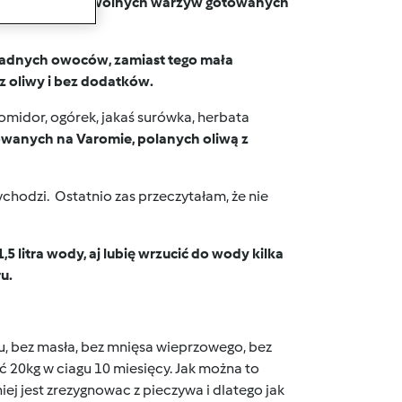
niaków talerz dowolnych warzyw gotowanych
adnych owoców, zamiast tego mała
 oliwy i bez dodatków.
omidor, ogórek, jakaś surówka, herbata
owanych na Varomie, polanych oliwą z
ychodzi. Ostatnio zas przeczytałam, że nie
,5 litra wody, aj lubię wrzucić do wody kilka
u.
ru, bez masła, bez mnięsa wieprzowego, bez
ić 20kg w ciagu 10 miesięcy. Jak można to
j jest zrezygnowac z pieczywa i dlatego jak