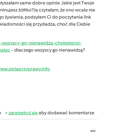
słyszałam same dobre opinie. Jakie jest Twoje
minujesz żółtko?Ja czytałam, że ono wcale nie
o żywienia, podsyłam Ci do poczytania link
wiadomości się przydadza, choć dla Ciebie
o-wszyscy-go-nienawidza-cholesterol-
alec
- dlaczego wszyscy go nienawidzą?
ww.ziolaprzyprawy.info
b
zarejestruj się
aby dodawać komentarze
#5