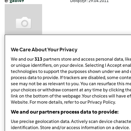
gabi49
Dołączył : 29.04.2011
We Care About Your Privacy
pon., 07/22/2013 - 15:02
#5
Alu,
proszę o więcej tego typu spostrzeżeń. Co natomiast
We and our
313
partners store and access personal data, lik
sadzisz o kapuście i ogórkach ?
W jakiej postaci je
or unique identifiers, on your device. Selecting I Accept ena
najlepiej jeść? Kocham własnie te warzywa, natomiast
technologies to support the purposes shown under we and 
niekoniecznie brokuła i kalafiora lub cukinię. Dziś jadłam
process data to provide. If trackers are disabled, some cont
see may not be as relevant to you. You can resurface this 
kalafior i pieczone udko kurczaka.
your choices or withdraw consent at any time by clicking t
link on the bottom of the webpage .Your choices will have ef
Website. For more details, refer to our Privacy Policy.
Góra strony
We and our partners process data to provide:
Zaloguj
lub
zarejestruj się
aby dodawać
Use precise geolocation data. Actively scan device character
komentarze
identification. Store and/or access information on a device.