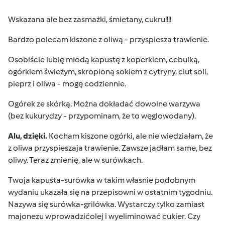
Wskazana ale bez zasmażki, śmietany, cukru!!!!
Bardzo polecam kiszone z oliwą - przyspiesza trawienie.
Osobiście lubię młodą kapustę z koperkiem, cebulką,
ogórkiem świeżym, skropioną sokiem z cytryny, ciut soli,
pieprz i oliwa - mogę codziennie.
Ogórek ze skórką. Można dokładać dowolne warzywa
(bez kukurydzy - przypominam, że to węglowodany).
Alu, dzięki.
Kocham kiszone ogórki, ale nie wiedziałam, że
z oliwa przyspieszaja trawienie. Zawsze jadłam same, bez
oliwy. Teraz zmienię, ale w surówkach.
Twoja kapusta-surówka w takim własnie podobnym
wydaniu ukazała się na przepisowni w ostatnim tygodniu.
Nazywa się surówka-grilówka. Wystarczy tylko zamiast
majonezu wprowadzićolej i wyeliminować cukier. Czy