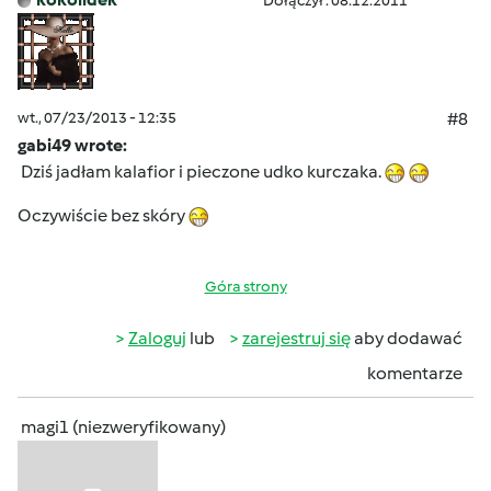
Dołączył : 08.12.2011
wt., 07/23/2013 - 12:35
#8
gabi49 wrote:
Dziś jadłam kalafior i pieczone udko kurczaka.
Oczywiście bez skóry
Góra strony
Zaloguj
lub
zarejestruj się
aby dodawać
komentarze
magi1 (niezweryfikowany)