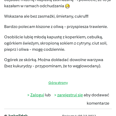
kazałam w ramach odchudzania
Wskazana ale bez zasmażki, śmietany, cukru!!!!
Bardzo polecam kiszone z oliwą - przyspiesza trawienie.
Osobiście lubię młodą kapustę z koperkiem, cebulką,
ogórkiem świeżym, skropioną sokiem z cytryny, ciut soli,
pieprz i oliwa - mogę codziennie.
Ogórek ze skórką. Można dokładać dowolne warzywa
(bez kukurydzy - przypominam, że to węglowodany).
Góra strony
Zaloguj
lub
zarejestruj się
aby dodawać
komentarze
kokolidek