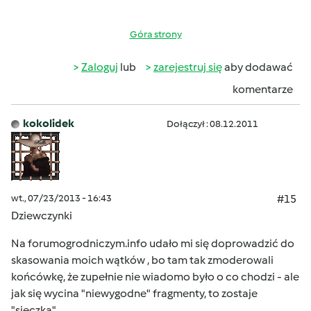
Góra strony
Zaloguj
lub
zarejestruj się
aby dodawać
komentarze
kokolidek
Dołączył : 08.12.2011
wt., 07/23/2013 - 16:43
#15
Dziewczynki
Na forumogrodniczym.info udało mi się doprowadzić do
skasowania moich wątków , bo tam tak zmoderowali
końcówkę, że zupełnie nie wiadomo było o co chodzi - ale
jak się wycina "niewygodne" fragmenty, to zostaje
"sieczka".