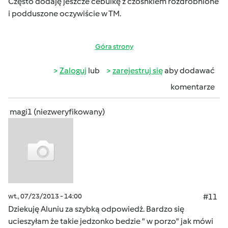
Często dodaję jeszcze cebulkę z czosnkiem rozdrobnione
i podduszone oczywiście w TM.
Góra strony
Zaloguj
lub
zarejestruj się
aby dodawać
komentarze
magi1 (niezweryfikowany)
wt., 07/23/2013 - 14:00
#11
Dziekuję Aluniu za szybką odpowiedż. Bardzo się
ucieszyłam że takie jedzonko bedzie " w porzo" jak mówi