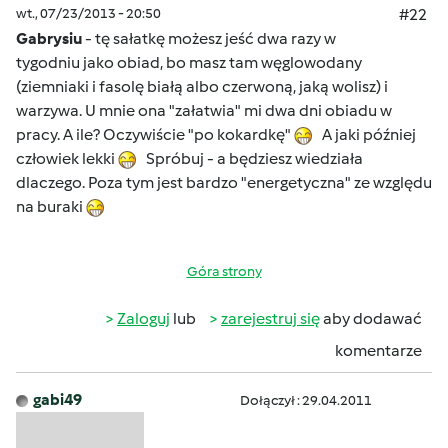
wt., 07/23/2013 - 20:50
#22
Gabrysiu
- tę sałatkę możesz jeść dwa razy w
tygodniu jako obiad, bo masz tam węglowodany
(ziemniaki i fasolę białą albo czerwoną, jaką wolisz) i
warzywa. U mnie ona "załatwia" mi dwa dni obiadu w
pracy. A ile? Oczywiście "po kokardkę"
A jaki później
człowiek lekki
Spróbuj - a będziesz wiedziała
dlaczego. Poza tym jest bardzo "energetyczna" ze względu
na buraki
Góra strony
Zaloguj
lub
zarejestruj się
aby dodawać
komentarze
gabi49
Dołączył : 29.04.2011