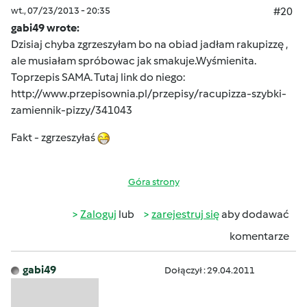
wt., 07/23/2013 - 20:35
#20
gabi49 wrote:
Dzisiaj chyba zgrzeszyłam bo na obiad jadłam rakupizzę ,
ale musiałam spróbowac jak smakuje.Wyśmienita.
Toprzepis SAMA. Tutaj link do niego:
http://www.przepisownia.pl/przepisy/racupizza-szybki-
zamiennik-pizzy/341043
Fakt - zgrzeszyłaś
Góra strony
Zaloguj
lub
zarejestruj się
aby dodawać
komentarze
gabi49
Dołączył : 29.04.2011