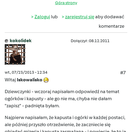
Góra strony
Zaloguj
lub
zarejestruj się
aby dodawać
komentarze
kokolidek
Dołączył : 08.12.2011
wt., 07/23/2013 - 12:34
#7
Witaj
Iskowalisko
Dziewczynki - wczoraj napisałam odpowiedź na temat
ogórków i kapusty - ale go nie ma, chyba nie dałam
"zapisz" - padnięta byłam.
Najpierw napisałam, że kapusta i ogórki w każdej postaci,
ale później przyszło otrzeźwienie, że zaczniecie się
objadać mizerią i kapustą zasmażaną - i powiecie, że to ja