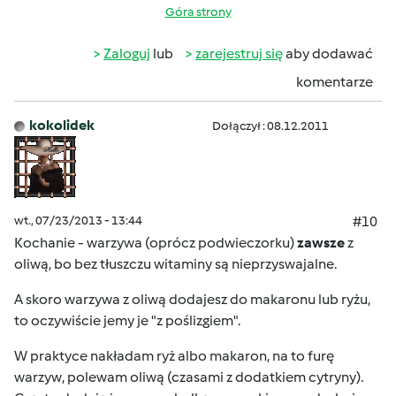
Góra strony
Zaloguj
lub
zarejestruj się
aby dodawać
komentarze
kokolidek
Dołączył : 08.12.2011
wt., 07/23/2013 - 13:44
#10
Kochanie - warzywa (oprócz podwieczorku)
zawsze
z
oliwą, bo bez tłuszczu witaminy są nieprzyswajalne.
A skoro warzywa z oliwą dodajesz do makaronu lub ryżu,
to oczywiście jemy je "z poślizgiem".
W praktyce nakładam ryż albo makaron, na to furę
warzyw, polewam oliwą (czasami z dodatkiem cytryny).