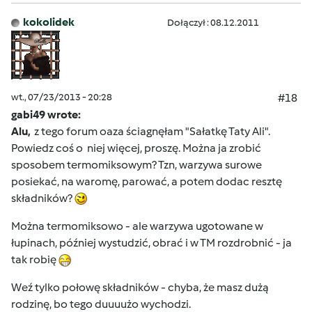
kokolidek
Dołączył : 08.12.2011
wt., 07/23/2013 - 20:28
#18
gabi49 wrote:
Alu,
z tego forum oaza ściagnęłam "Sałatkę Taty Ali".
Powiedz coś o niej więcej, proszę. Można ja zrobić
sposobem termomiksowym? Tzn, warzywa surowe
posiekać, na waromę, parować, a potem dodac resztę
składników?
Można termomiksowo - ale warzywa ugotowane w
łupinach, później wystudzić, obrać i w TM rozdrobnić - ja
tak robię
Weź tylko połowę składników - chyba, że masz dużą
rodzinę, bo tego duuuużo wychodzi.