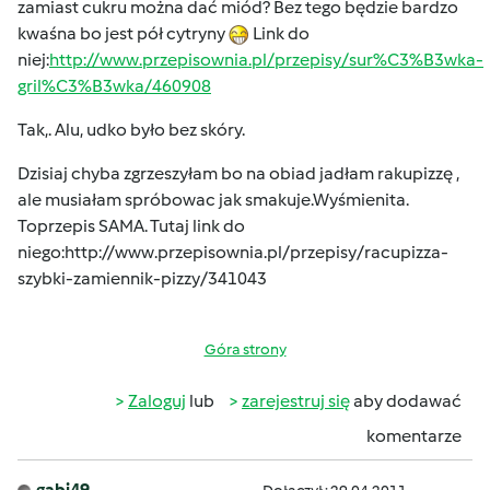
zamiast cukru można dać miód? Bez tego będzie bardzo
kwaśna bo jest pół cytryny
Link do
niej:
http://www.przepisownia.pl/przepisy/sur%C3%B3wka-
gril%C3%B3wka/460908
Tak,. Alu, udko było bez skóry.
Dzisiaj chyba zgrzeszyłam bo na obiad jadłam rakupizzę ,
ale musiałam spróbowac jak smakuje.Wyśmienita.
Toprzepis SAMA. Tutaj link do
niego:
http://www.przepisownia.pl/przepisy/racupizza-
szybki-zamiennik-pizzy/341043
Góra strony
Zaloguj
lub
zarejestruj się
aby dodawać
komentarze
gabi49