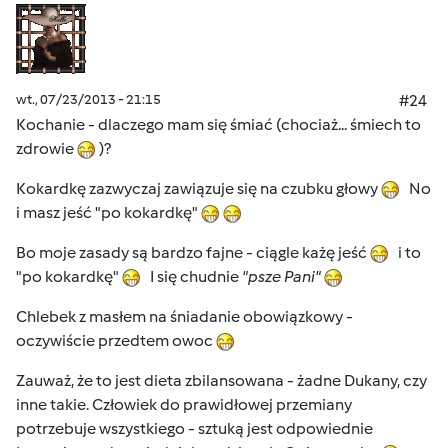
wt., 07/23/2013 - 21:15
#24
Kochanie - dlaczego mam się śmiać (chociaż... śmiech to
zdrowie
)?
Kokardkę zazwyczaj zawiązuje się na czubku głowy
No
i masz jeść "po kokardkę"
Bo moje zasady są bardzo fajne - ciągle każę jeść
i to
"po kokardkę"
I się chudnie
"psze Pani"
Chlebek z masłem na śniadanie obowiązkowy -
oczywiście przedtem owoc
Zauważ, że to jest dieta zbilansowana - żadne Dukany, czy
inne takie. Człowiek do prawidłowej przemiany
potrzebuje wszystkiego - sztuką jest odpowiednie