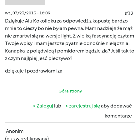
wt., 07/23/2013 - 16:09
#12
Dziękuje Alu Kokolidku za odpowiedź z kapustą bardzo
mnie to cieszy bo nie byłam pewna. Mam nadzieję że mąż
nie zmartwi się na wersje light. Z wielką fascynacją czytam
Twoje wpisy i mam jeszcze pyatnie odnośnie niełącznia.
Kanapka z polędwicą i pomidorem będzie zła? Jeśli tak to
z czym najlpiej jeść pieczywo?
dziękuje i pozdrawiam Iza
Góra strony
Zaloguj
lub
zarejestruj się
aby dodawać
komentarze
Anonim
(niezweryfikowany)