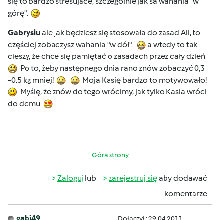
się to bardzo stresujace, szczególnie jak sa wahania "w
górę".
Gabrysiu
ale jak będziesz się stosowała do zasad Ali, to
częściej zobaczysz wahania "w dół"
a wtedy to tak
cieszy, że chce się pamiętać o zasadach przez cały dzień
Po to, żeby następnego dnia rano znów zobaczyć 0,3
-0,5 kg mniej!
Moja Kasię bardzo to motywowało!
Myślę, że znów do tego wrócimy, jak tylko Kasia wróci
do domu
Góra strony
Zaloguj
lub
zarejestruj się
aby dodawać
komentarze
gabi49
Dołączył : 29.04.2011