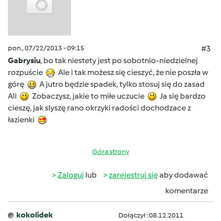
pon., 07/22/2013 - 09:15
#3
Gabrysiu
, bo tak niestety jest po sobotnio-niedzielnej
rozpuście
Ale i tak możesz się cieszyć, że nie poszła w
górę
A jutro będzie spadek, tylko stosuj się do zasad
Ali
Zobaczysz, jakie to miłe uczucie
Ja się bardzo
cieszę, jak slyszę rano okrzyki radości dochodzace z
łazienki
Góra strony
Zaloguj
lub
zarejestruj się
aby dodawać
komentarze
kokolidek
Dołączył : 08.12.2011