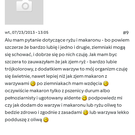
wt., 07/23/2013 - 13:05
#9
Alu mam pytanie dotyczące ryżu i makaronu - bo powiem
szczerze że bardzo lubię i jedno i drugie, ziemniaki mogą
się schować, i dobrze się po nich czuję. Jak mam byc
szczera to zauwazyłam że jak zjem ryż - bardzo lubie
trójkolorowy, z dodatkiem warzyw to mój organizm czuję
się świetnie, nawet lepiej niż jak zjem makaron z
warzywami
po ziemniakach mam wzdęcia
oczywiście makaron tylko z pszenicy durum albo
pełnoziarnisty i ugotowany aldente
podpowiedz mi
czy jak dodam do warzyw i makaronu lub ryżu oliwę to
bedzie zdrowo i zgodnie z zasadami
lub warzywa lekko
podduszę z oliwą