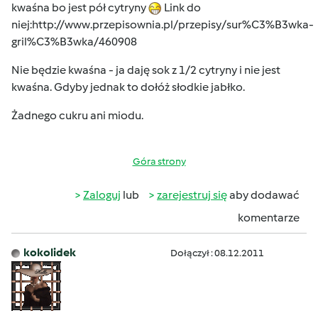
kwaśna bo jest pół cytryny
Link do
niej:
http://www.przepisownia.pl/przepisy/sur%C3%B3wka-
gril%C3%B3wka/460908
Nie będzie kwaśna - ja daję sok z 1/2 cytryny i nie jest
kwaśna. Gdyby jednak to dołóż słodkie jabłko.
Żadnego cukru ani miodu.
Góra strony
Zaloguj
lub
zarejestruj się
aby dodawać
komentarze
kokolidek
Dołączył : 08.12.2011