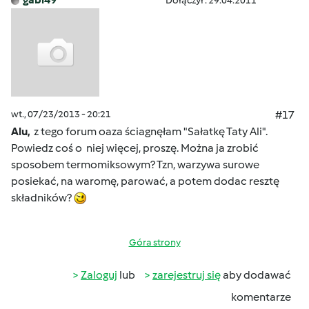
Dołączył : 29.04.2011
wt., 07/23/2013 - 20:21
#17
Alu,
z tego forum oaza ściagnęłam "Sałatkę Taty Ali".
Powiedz coś o niej więcej, proszę. Można ja zrobić
sposobem termomiksowym? Tzn, warzywa surowe
posiekać, na waromę, parować, a potem dodac resztę
składników?
Góra strony
Zaloguj
lub
zarejestruj się
aby dodawać
komentarze