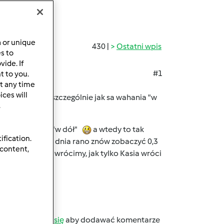
a or unique
430 |
Ostatni wpis
es to
ide. If
#1
t to you.
t any time
ces will
o stresujace, szczególnie jak sa wahania "w
.
baczysz wahania "w dół"
a wtedy to tak
ification.
eby następnego dnia rano znów zobaczyć 0,3
 content,
e znów do tego wrócimy, jak tylko Kasia wróci
b
zarejestruj się
aby dodawać komentarze