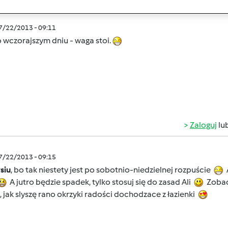
07/22/2013 - 09:11
o wczorajszym dniu - waga stoi.
Zaloguj
lu
07/22/2013 - 09:15
siu
, bo tak niestety jest po sobotnio-niedzielnej rozpuście
A
A jutro będzie spadek, tylko stosuj się do zasad Ali
Zobacz
, jak slyszę rano okrzyki radości dochodzace z łazienki