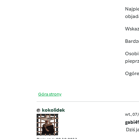
Najpie
objada
Wskaza
Bardzo
Osobiś
pieprz
Ogóre
Góra strony
kokolidek
wt., 07
gabi4
Dziś j