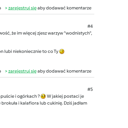
b
zarejestruj się
aby dodawać komentarze
#4
wość, że im więcej zjesz warzyw "wodnistych",
n lubi niekoniecznie to co Ty
b
zarejestruj się
aby dodawać komentarze
#5
apuście i ogórkach ?
W jakiej postaci je
rokuła i kalafiora lub cukinię. Dziś jadłam