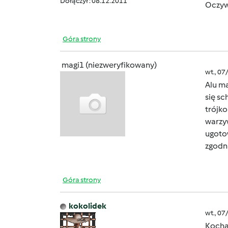
Dołączył : 08.12.2011
Oczyw
Góra strony
magi1 (niezweryfikowany)
wt., 07
Alu ma
się sc
trójko
warz
ugoto
zgodn
Góra strony
kokolidek
wt., 07
Kocha