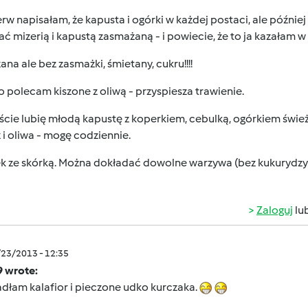
rw napisałam, że kapusta i ogórki w każdej postaci, ale później 
ć mizerią i kapustą zasmażaną - i powiecie, że to ja kazała
na ale bez zasmażki, śmietany, cukru!!!!
 polecam kiszone z oliwą - przyspiesza trawienie.
cie lubię młodą kapustę z koperkiem, cebulką, ogórkiem świeżym
 i oliwa - mogę codziennie.
k ze skórką. Można dokładać dowolne warzywa (bez kukurydzy
Zaloguj
lu
/23/2013 - 12:35
9 wrote:
adłam kalafior i pieczone udko kurczaka.