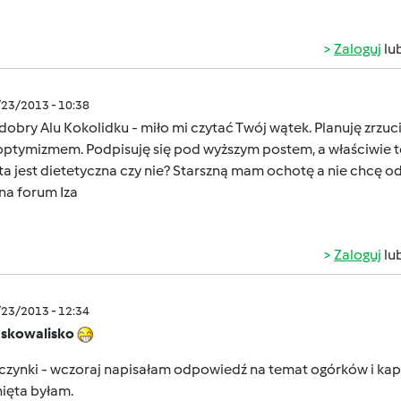
Zaloguj
lu
/23/2013 - 10:38
dobry Alu Kokolidku - miło mi czytać Twój wątek. Planuję zrzu
optymizmem. Podpisuję się pod wyższym postem, a właściwie
a jest dietetyczna czy nie? Starszną mam ochotę a nie chcę 
na forum Iza
Zaloguj
lu
/23/2013 - 12:34
Iskowalisko
zynki - wczoraj napisałam odpowiedź na temat ogórków i kapus
ięta byłam.