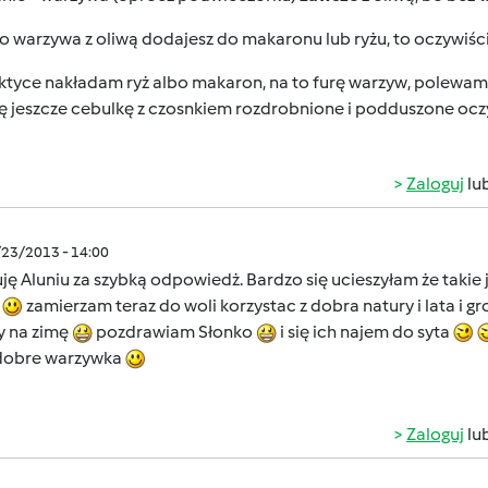
o warzywa z oliwą dodajesz do makaronu lub ryżu, to oczywiście
ktyce nakładam ryż albo makaron, na to furę warzyw, polewam 
ę jeszcze cebulkę z czosnkiem rozdrobnione i podduszone ocz
Zaloguj
lu
/23/2013 - 14:00
ję Aluniu za szybką odpowiedż. Bardzo się ucieszyłam że takie
r
zamierzam teraz do woli korzystac z dobra natury i lata i
y na zimę
pozdrawiam Słonko
i się ich najem do syta
 dobre warzywka
Zaloguj
lu