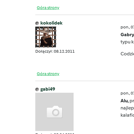
Góra strony
kokolidek
pon., 
Gabry
typu k
Dołączył : 08.12.2011
Codzie
Góra strony
gabi49
pon., 
Alu,
pr
najlep
kalafi