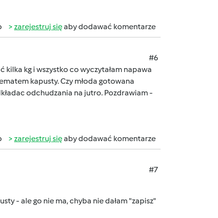
b
zarejestruj się
aby dodawać komentarze
#6
cić kilka kg i wszystko co wyczytałam napawa
 tematem kapusty. Czy młoda gotowana
odkładac odchudzania na jutro. Pozdrawiam -
b
zarejestruj się
aby dodawać komentarze
#7
ty - ale go nie ma, chyba nie dałam "zapisz"