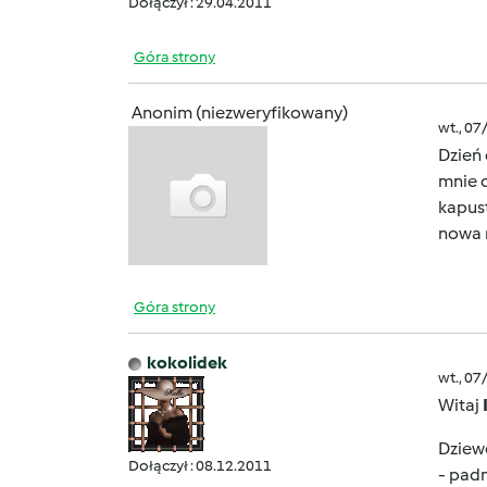
Dołączył : 29.04.2011
Góra strony
Anonim (niezweryfikowany)
wt., 07
Dzień 
mnie 
kapust
nowa 
Góra strony
kokolidek
wt., 07
Witaj
Dziewc
Dołączył : 08.12.2011
- padn