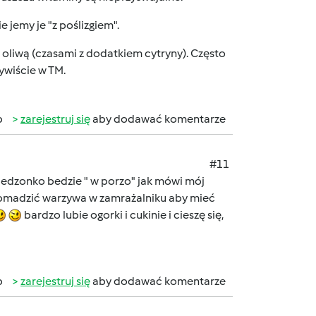
 jemy je "z poślizgiem".
oliwą (czasami z dodatkiem cytryny). Często
ywiście w TM.
b
zarejestruj się
aby dodawać komentarze
#11
 jedzonko bedzie " w porzo" jak mówi mój
 gromadzić warzywa w zamrażalniku aby mieć
bardzo lubie ogorki i cukinie i cieszę się,
b
zarejestruj się
aby dodawać komentarze