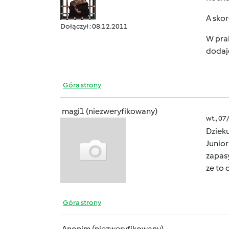
A skor
Dołączył : 08.12.2011
W pra
dodaj
Góra strony
magi1 (niezweryfikowany)
wt., 07
Dzieku
Junio
zapas
ze to
Góra strony
Anonim (niezweryfikowany)