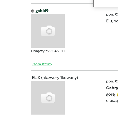
gabi49
pon., 
Elu, p
Dołączył : 29.04.2011
Góra strony
ElaK (niezweryfikowany)
pon., 
Gabry
górę
cieszę