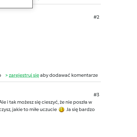
#2
b
zarejestruj się
aby dodawać komentarze
#3
le i tak możesz się cieszyć, że nie poszła w
ysz, jakie to miłe uczucie
Ja się bardzo