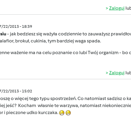
Zaloguj
lu
07/22/2013 - 18:39
siu
- jak bedziesz się ważyła codziennie to zauważysz prawidło
alafior, brokuł, cukinia, tym bardziej waga spada.
nne ważenie ma na celu poznanie co lubi Twój organizm - bo o
Zaloguj
lu
07/22/2013 - 15:02
oszę o więcej tego typu spostrzeżeń. Co natomiast sadzisz o k
iej jeść? Kocham własnie te warzywa, natomiast niekoniecznie b
or i pieczone udko kurczaka.