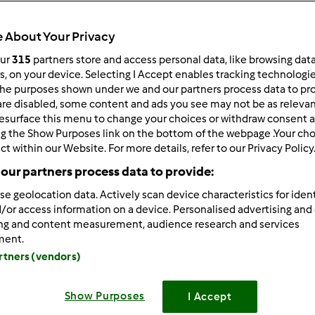
 About Your Privacy
our
315
partners store and access personal data, like browsing dat
rs, on your device. Selecting I Accept enables tracking technologi
he purposes shown under we and our partners process data to prov
7/21/2013 - 21:34
are disabled, some content and ads you see may not be as relevan
esurface this menu to change your choices or withdraw consent a
9 wrote:
ng the Show Purposes link on the bottom of the webpage .Your choi
że spróbuję w ten sposób? Tym niemniej wydaje mi się to bardz
ct within our Website. For more details, refer to our Privacy Policy
.
our partners process data to provide:
siu
ale jak będziesz się stosowała do zasad Ali, to częściej zo
se geolocation data. Actively scan device characteristics for ident
, że chce się pamiętać o zasadach przez cały dzień
Po to, ż
/or access information on a device. Personalised advertising and
g mniej!
Moja Kasię bardzo to motywowało!
Myślę, ż
ing and content measurement, audience research and services
omu
ment.
artners (vendors)
Show Purposes
I Accept
Zaloguj
lu