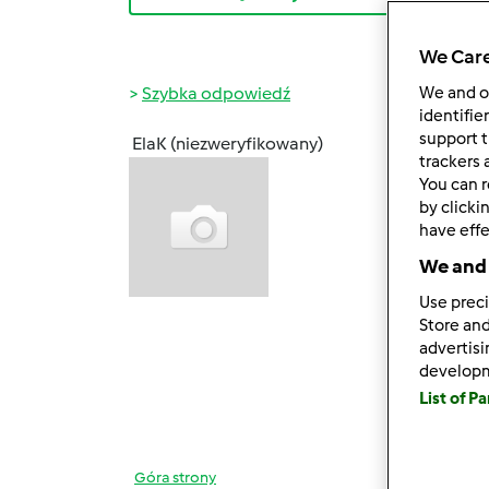
We Care
Szybka odpowiedź
We and 
identifie
support t
ElaK (niezweryfikowany)
ndz., 0
trackers 
You can r
gabi4
by clicki
No, mo
have effe
górę"
We and 
Gabry
Use preci
cieszy
Store and
-0,5 k
advertis
do d
develop
List of P
Góra strony