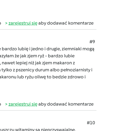
b
zarejestruj się
aby dodawać komentarze
#9
ardzo lubię i jedno i drugie, ziemniaki mogą
zyłam że jak zjem ryż - bardzo lubie
 nawet lepiej niż jak zjem makaron z
ylko z pszenicy durum albo pełnoziarnisty i
aronu lub ryżu oliwę to bedzie zdrowo i
b
zarejestruj się
aby dodawać komentarze
#10
tłuszczu witaminy są nieprzyswajalne.