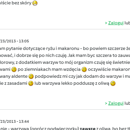
iście bez skóry
Zaloguj
lu
/23/2013 - 13:05
m pytanie dotyczące ryżu i makaronu - bo powiem szczerze że b
hować, i dobrze się po nich czuję. Jak mam byc szczera to zauwa
lorowy, z dodatkiem warzyw to mój organizm czuję się świetnie,
ywami
po ziemniakach mam wzdęcia
oczywiście makaron t
wany aldente
podpowiedz mi czy jak dodam do warzyw i mak
ie z zasadami
lub warzywa lekko podduszę z oliwą
Zaloguj
lu
/23/2013 - 13:44
nie - warzywa (oprócz podwieczorku)
zawsze
z oliwą, bo bez 