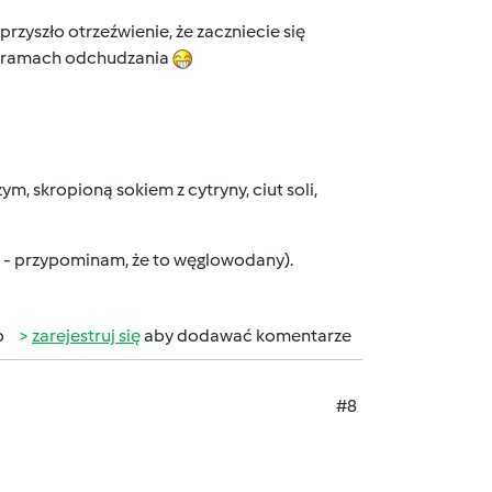
przyszło otrzeźwienie, że zaczniecie się
m w ramach odchudzania
, skropioną sokiem z cytryny, ciut soli,
 - przypominam, że to węglowodany).
b
zarejestruj się
aby dodawać komentarze
#8