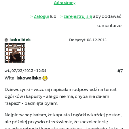
Góra strony
Zaloguj
lub
zarejestruj się
aby dodawać
komentarze
kokolidek
Dołączył : 08.12.2011
wt., 07/23/2013 - 12:34
#7
Witaj
Iskowalisko
Dziewczynki - wczoraj napisałam odpowiedź na temat
ogórków i kapusty - ale go nie ma, chyba nie dałam
"zapisz" - padnięta byłam.
Najpierw napisałam, że kapusta i ogórki w każdej postaci,
ale później przyszło otrzeźwienie, że zaczniecie się
objadać mizerią i kapustą zasmażaną - i powiecie, że to ja