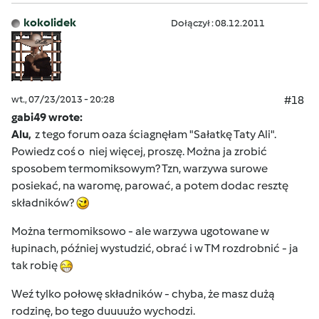
kokolidek
Dołączył : 08.12.2011
wt., 07/23/2013 - 20:28
#18
gabi49 wrote:
Alu,
z tego forum oaza ściagnęłam "Sałatkę Taty Ali".
Powiedz coś o niej więcej, proszę. Można ja zrobić
sposobem termomiksowym? Tzn, warzywa surowe
posiekać, na waromę, parować, a potem dodac resztę
składników?
Można termomiksowo - ale warzywa ugotowane w
łupinach, później wystudzić, obrać i w TM rozdrobnić - ja
tak robię
Weź tylko połowę składników - chyba, że masz dużą
rodzinę, bo tego duuuużo wychodzi.