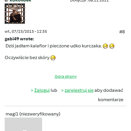
Dołączył : 08.12.2011
wt., 07/23/2013 - 12:35
#8
gabi49 wrote:
Dziś jadłam kalafior i pieczone udko kurczaka.
Oczywiście bez skóry
Góra strony
Zaloguj
lub
zarejestruj się
aby dodawać
komentarze
magi1 (niezweryfikowany)