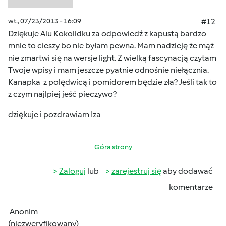
wt., 07/23/2013 - 16:09
#12
Dziękuje Alu Kokolidku za odpowiedź z kapustą bardzo
mnie to cieszy bo nie byłam pewna. Mam nadzieję że mąż
nie zmartwi się na wersje light. Z wielką fascynacją czytam
Twoje wpisy i mam jeszcze pyatnie odnośnie niełącznia.
Kanapka z polędwicą i pomidorem będzie zła? Jeśli tak to
z czym najlpiej jeść pieczywo?
dziękuje i pozdrawiam Iza
Góra strony
Zaloguj
lub
zarejestruj się
aby dodawać
komentarze
Anonim
(niezweryfikowany)