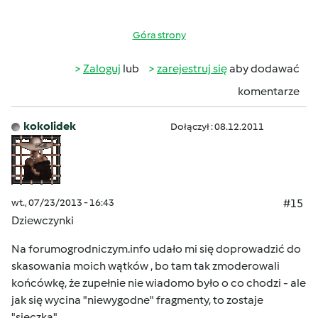
Góra strony
Zaloguj
lub
zarejestruj się
aby dodawać
komentarze
kokolidek
Dołączył : 08.12.2011
wt., 07/23/2013 - 16:43
#15
Dziewczynki
Na forumogrodniczym.info udało mi się doprowadzić do
skasowania moich wątków , bo tam tak zmoderowali
końcówkę, że zupełnie nie wiadomo było o co chodzi - ale
jak się wycina "niewygodne" fragmenty, to zostaje
"sieczka".