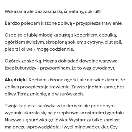
Wskazana ale bez zasmażki, śmietany, cukru!!!!
Bardzo polecam kiszone z oliwą - przyspiesza trawienie.
Osobiście lubię młodą kapustę z koperkiem, cebulką,
ogórkiem świeżym, skropioną sokiem z cytryny, ciut soli,
pieprz i oliwa - mogę codziennie.
Ogórek ze skórką. Można dokładać dowolne warzywa
(bez kukurydzy - przypominam, że to węglowodany).
Alu, dzięki.
Kocham kiszone ogórki, ale nie wiedziałam, że
z oliwa przyspieszaja trawienie. Zawsze jadłam same, bez
oliwy. Teraz zmienię, ale w surówkach.
Twoja kapusta-surówka w takim własnie podobnym
wydaniu ukazała się na przepisowni w ostatnim tygodniu.
Nazywa się surówka-grilówka. Wystarczy tylko zamiast
majonezu wprowadzićolej i wyeliminować cukier. Czy