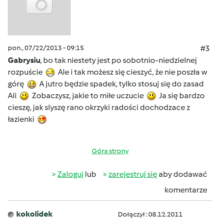
pon., 07/22/2013 - 09:15
#3
Gabrysiu
, bo tak niestety jest po sobotnio-niedzielnej
rozpuście
Ale i tak możesz się cieszyć, że nie poszła w
górę
A jutro będzie spadek, tylko stosuj się do zasad
Ali
Zobaczysz, jakie to miłe uczucie
Ja się bardzo
cieszę, jak slyszę rano okrzyki radości dochodzace z
łazienki
Góra strony
Zaloguj
lub
zarejestruj się
aby dodawać
komentarze
kokolidek
Dołączył : 08.12.2011