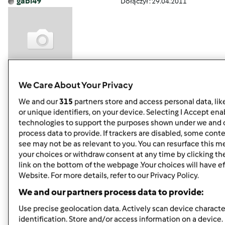
gabi49
Dołączył : 29.04.2011
We Care About Your Privacy
pon., 07/22/2013 - 15:02
#5
Alu,
proszę o więcej tego typu spostrzeżeń. Co natomiast
We and our
315
partners store and access personal data, lik
sadzisz o kapuście i ogórkach ?
W jakiej postaci je
or unique identifiers, on your device. Selecting I Accept ena
najlepiej jeść? Kocham własnie te warzywa, natomiast
technologies to support the purposes shown under we and 
niekoniecznie brokuła i kalafiora lub cukinię. Dziś jadłam
process data to provide. If trackers are disabled, some cont
see may not be as relevant to you. You can resurface this 
kalafior i pieczone udko kurczaka.
your choices or withdraw consent at any time by clicking t
link on the bottom of the webpage .Your choices will have ef
Website. For more details, refer to our Privacy Policy.
Góra strony
We and our partners process data to provide:
Zaloguj
lub
zarejestruj się
aby dodawać
Use precise geolocation data. Actively scan device character
komentarze
identification. Store and/or access information on a device.