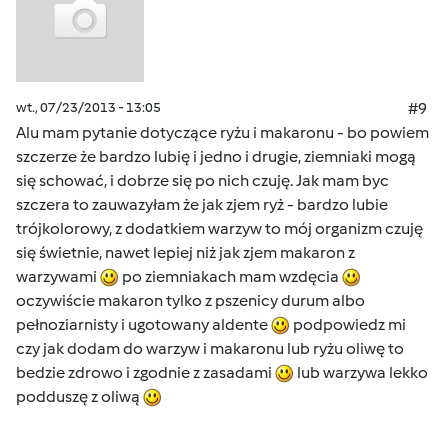
wt., 07/23/2013 - 13:05
#9
Alu mam pytanie dotyczące ryżu i makaronu - bo powiem
szczerze że bardzo lubię i jedno i drugie, ziemniaki mogą
się schować, i dobrze się po nich czuję. Jak mam byc
szczera to zauwazyłam że jak zjem ryż - bardzo lubie
trójkolorowy, z dodatkiem warzyw to mój organizm czuję
się świetnie, nawet lepiej niż jak zjem makaron z
warzywami
po ziemniakach mam wzdęcia
oczywiście makaron tylko z pszenicy durum albo
pełnoziarnisty i ugotowany aldente
podpowiedz mi
czy jak dodam do warzyw i makaronu lub ryżu oliwę to
bedzie zdrowo i zgodnie z zasadami
lub warzywa lekko
podduszę z oliwą