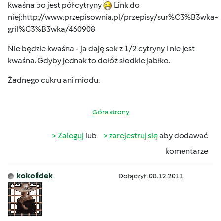
kwaśna bo jest pół cytryny
Link do
niej:
http://www.przepisownia.pl/przepisy/sur%C3%B3wka-
gril%C3%B3wka/460908
Nie będzie kwaśna - ja daję sok z 1/2 cytryny i nie jest
kwaśna. Gdyby jednak to dołóż słodkie jabłko.
Żadnego cukru ani miodu.
Góra strony
Zaloguj
lub
zarejestruj się
aby dodawać
komentarze
kokolidek
Dołączył : 08.12.2011