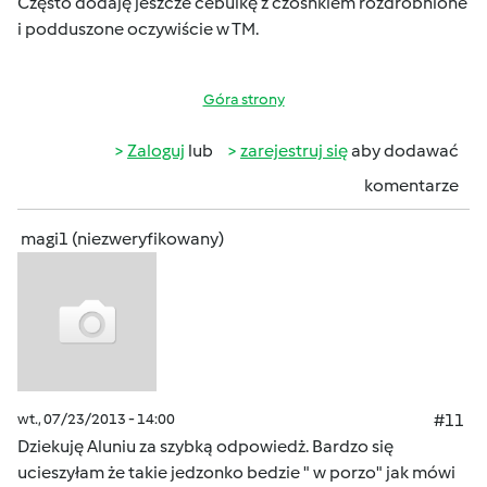
Często dodaję jeszcze cebulkę z czosnkiem rozdrobnione
i podduszone oczywiście w TM.
Góra strony
Zaloguj
lub
zarejestruj się
aby dodawać
komentarze
magi1 (niezweryfikowany)
wt., 07/23/2013 - 14:00
#11
Dziekuję Aluniu za szybką odpowiedż. Bardzo się
ucieszyłam że takie jedzonko bedzie " w porzo" jak mówi