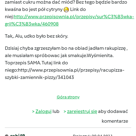
zamiast cukru można dać miód? Bez tego będzie bardzo
kwaśna bo jest pół cytryny
Link do
niej:
http://www.przepisownia.pl/przepisy/sur%C3%B3wka-
gril%C3%B3wka/460908
Tak,. Alu, udko było bez skóry.
Dzisiaj chyba zgrzeszyłam bo na obiad jadłam rakupizzę ,
ale musiałam spróbowac jak smakuje.Wyśmienita.
Toprzepis SAMA. Tutaj link do
niego:
http://www.przepisownia.pl/przepisy/racupizza-
szybki-zamiennik-pizzy/341043
Góra strony
Zaloguj
lub
zarejestruj się
aby dodawać
komentarze
gabi49