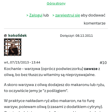
Góra strony
Zaloguj
lub
zarejestruj się
aby dodawać
komentarze
kokolidek
Dołączył : 08.12.2011
wt., 07/23/2013 - 13:44
#10
Kochanie - warzywa (oprócz podwieczorku)
zawsze
z
oliwą, bo bez tłuszczu witaminy są nieprzyswajalne.
A skoro warzywa z oliwą dodajesz do makaronu lub ryżu,
to oczywiście jemy je "z poślizgiem".
W praktyce nakładam ryż albo makaron, na to furę
warzyw, polewam oliwą (czasami z dodatkiem cytryny).