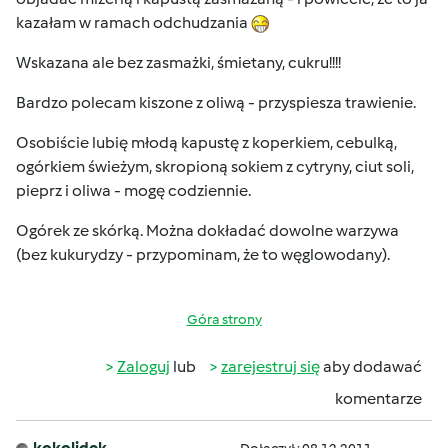
kazałam w ramach odchudzania
Wskazana ale bez zasmażki, śmietany, cukru!!!!
Bardzo polecam kiszone z oliwą - przyspiesza trawienie.
Osobiście lubię młodą kapustę z koperkiem, cebulką,
ogórkiem świeżym, skropioną sokiem z cytryny, ciut soli,
pieprz i oliwa - mogę codziennie.
Ogórek ze skórką. Można dokładać dowolne warzywa
(bez kukurydzy - przypominam, że to węglowodany).
Góra strony
Zaloguj
lub
zarejestruj się
aby dodawać
komentarze
kokolidek