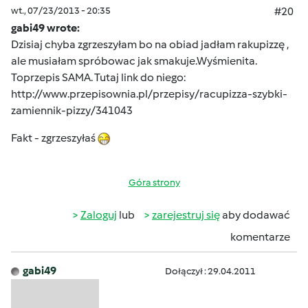
wt., 07/23/2013 - 20:35
#20
gabi49 wrote:
Dzisiaj chyba zgrzeszyłam bo na obiad jadłam rakupizzę ,
ale musiałam spróbowac jak smakuje.Wyśmienita.
Toprzepis SAMA. Tutaj link do niego:
http://www.przepisownia.pl/przepisy/racupizza-szybki-
zamiennik-pizzy/341043
Fakt - zgrzeszyłaś
Góra strony
Zaloguj
lub
zarejestruj się
aby dodawać
komentarze
gabi49
Dołączył : 29.04.2011