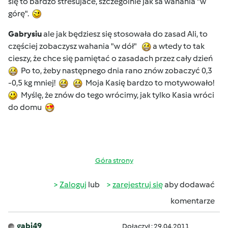
się to bardzo stresujace, szczególnie jak sa wahania "w
górę".
Gabrysiu
ale jak będziesz się stosowała do zasad Ali, to
częściej zobaczysz wahania "w dół"
a wtedy to tak
cieszy, że chce się pamiętać o zasadach przez cały dzień
Po to, żeby następnego dnia rano znów zobaczyć 0,3
-0,5 kg mniej!
Moja Kasię bardzo to motywowało!
Myślę, że znów do tego wrócimy, jak tylko Kasia wróci
do domu
Góra strony
Zaloguj
lub
zarejestruj się
aby dodawać
komentarze
gabi49
Dołączył : 29.04.2011