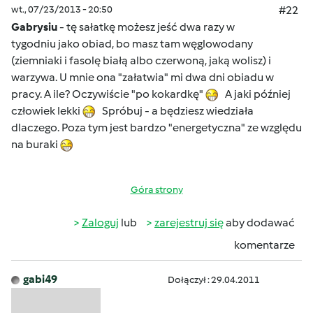
wt., 07/23/2013 - 20:50
#22
Gabrysiu
- tę sałatkę możesz jeść dwa razy w
tygodniu jako obiad, bo masz tam węglowodany
(ziemniaki i fasolę białą albo czerwoną, jaką wolisz) i
warzywa. U mnie ona "załatwia" mi dwa dni obiadu w
pracy. A ile? Oczywiście "po kokardkę"
A jaki później
człowiek lekki
Spróbuj - a będziesz wiedziała
dlaczego. Poza tym jest bardzo "energetyczna" ze względu
na buraki
Góra strony
Zaloguj
lub
zarejestruj się
aby dodawać
komentarze
gabi49
Dołączył : 29.04.2011