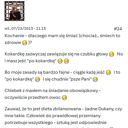
wt., 07/23/2013 - 21:15
#24
Kochanie - dlaczego mam się śmiać (chociaż... śmiech to
zdrowie
)?
Kokardkę zazwyczaj zawiązuje się na czubku głowy
No
i masz jeść "po kokardkę"
Bo moje zasady są bardzo fajne - ciągle każę jeść
i to
"po kokardkę"
I się chudnie
"psze Pani"
Chlebek z masłem na śniadanie obowiązkowy -
oczywiście przedtem owoc
Zauważ, że to jest dieta zbilansowana - żadne Dukany, czy
inne takie. Człowiek do prawidłowej przemiany
potrzebuje wszystkiego - sztuką jest odpowiednie