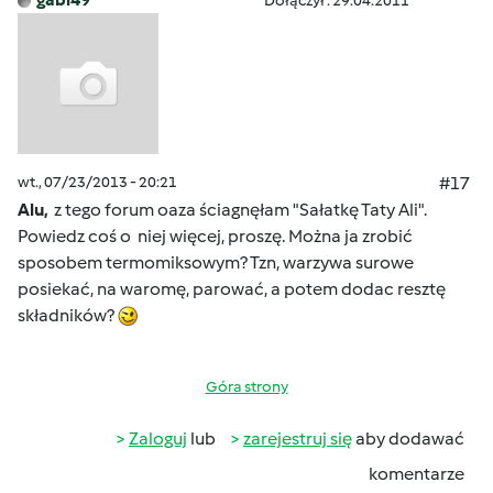
Dołączył : 29.04.2011
wt., 07/23/2013 - 20:21
#17
Alu,
z tego forum oaza ściagnęłam "Sałatkę Taty Ali".
Powiedz coś o niej więcej, proszę. Można ja zrobić
sposobem termomiksowym? Tzn, warzywa surowe
posiekać, na waromę, parować, a potem dodac resztę
składników?
Góra strony
Zaloguj
lub
zarejestruj się
aby dodawać
komentarze