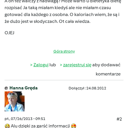
A on też walczy z nadwagą? Może warto u dietetyka dietę
rozpisać Ja taką miałam kiedyś ale nie miałam czasu
gotować dla każdego z osobna. O kaloriach wiem, że są i
że dużo jest w słodyczach. Ot cała wiedza.
OJEJ
Góra strony
Zaloguj
lub
zarejestruj się
aby dodawać
komentarze
Hanna Gręda
Dołączył : 24.08.2012
pt., 07/26/2013 - 09:51
#2
Alu dzięki za garść informacji