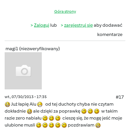
Góra strony
Zaloguj
lub
zarejestruj się
aby dodawać
komentarze
magi1 (niezweryfikowany)
wt., 07/30/2013 - 17:35
#17
Już łapię Alu
od tej duchoty chyba nie czytam
dokładnie
ale dzięki za poprawkę
w takim
razie zero nabiału
cieszę się, że mogę jeść moje
ulubione musli
pozdrawiam