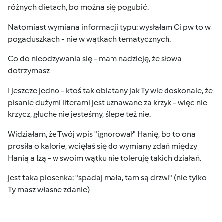
różnych dietach, bo można się pogubić.
Natomiast wymiana informacji typu: wysłałam Ci pw to w
pogaduszkach - nie w wątkach tematycznych.
Co do nieodzywania się - mam nadzieję, że słowa
dotrzymasz
I jeszcze jedno - ktoś tak oblatany jak Ty wie doskonale, że
pisanie dużymi literami jest uznawane za krzyk - więc nie
krzycz, głuche nie jesteśmy, ślepe też nie.
Widziałam, że Twój wpis "ignorował" Hanię, bo to ona
prosiła o kalorie, wcięłaś się do wymiany zdań między
Hanią a Izą - w swoim wątku nie toleruję takich działań.
jest taka piosenka: "spadaj mała, tam są drzwi" (nie tylko
Ty masz własne zdanie
)