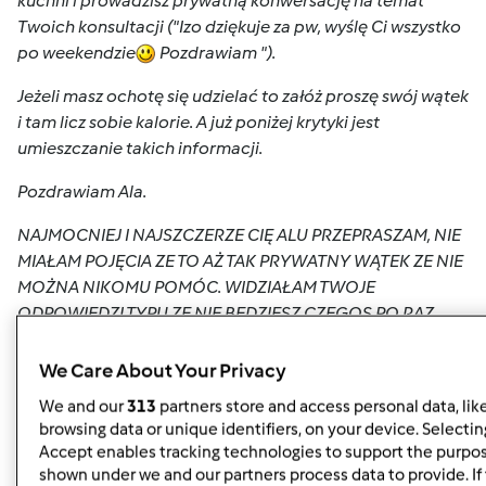
kuchni i prowadzisz prywatną konwersację na temat
Twoich konsultacji ("Izo dziękuje za pw, wyślę Ci wszystko
po weekendzie
Pozdrawiam
").
Jeżeli masz ochotę się udzielać to załóż proszę swój wątek
i tam licz sobie kalorie. A już poniżej krytyki jest
umieszczanie takich informacji.
Pozdrawiam Ala.
NAJMOCNIEJ I NAJSZCZERZE CIĘ ALU PRZEPRASZAM, NIE
MIAŁAM POJĘCIA ZE TO AŻ TAK PRYWATNY WĄTEK ZE NIE
MOŻNA NIKOMU POMÓC. WIDZIAŁAM TWOJE
ODPOWIEDZI TYPU ZE NIE BEDZIESZ CZEGOS PO RAZ
KOLEJNY TLUMACZYC WEC POMYSLAŁAM ZE POMOGE
TEJ IZIE SKORO JESTEM W STANIE. WIEM ZE MNIE NIE
We Care About Your Privacy
LUBISZ JAK WIEKSZASC OSOB NA FORUM ZA SPIĘCIE Z
We and our
313
partners store and access personal data, lik
HANIA I WŁASNE ZDANIE ALE UWIERZ NIE PRZEZ MYSL MI
browsing data or unique identifiers, on your device. Selecting
NIE PRZESZŁO ŻE TAK TO ODBIERZESZ. OBIECUJE WIECEJ
Accept enables tracking technologies to support the purpo
SLOWA NIE NAPISAC W TWOIM WATKU. JEST MI PRZYKRO
shown under we and our partners process data to provide. If 