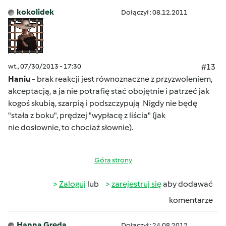
kokolidek
Dołączył : 08.12.2011
wt., 07/30/2013 - 17:30
#13
Haniu
- brak reakcji jest równoznaczne z przyzwoleniem,
akceptacją, a ja nie potrafię stać obojętnie i patrzeć jak
kogoś skubią, szarpią i podszczypują
Nigdy nie będę
"stała z boku", prędzej "wypłacę z liścia"
(jak
nie dosłownie, to chociaż słownie
).
Góra strony
Zaloguj
lub
zarejestruj się
aby dodawać
komentarze
Hanna Gręda
Dołączył : 24.08.2012