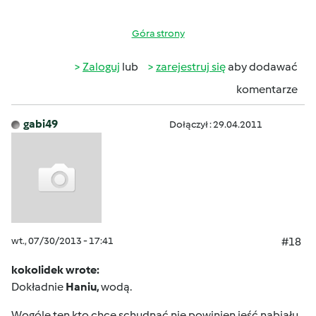
Góra strony
Zaloguj
lub
zarejestruj się
aby dodawać
komentarze
gabi49
Dołączył : 29.04.2011
wt., 07/30/2013 - 17:41
#18
kokolidek wrote:
Dokładnie
Haniu,
wodą.
Wogóle ten kto chce schudnąć nie powinien jeść nabiału.