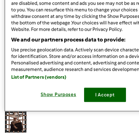
BO CHCIALAM PO PROSTU POMOC. PIERWSZY RAZ
are disabled, some content and ads you see may not be as r
to you. You can resurface this menu to change your choices 
WESZLAM W TEN WATEK NIE MYSLAC NAWET ZE JEST TO
withdraw consent at any time by clicking the Show Purposes
MIEJSCE GDZIE FAKTYCZNIE TY UDZIELASZ PORAD, TAK
the bottom of the webpage .Your choices will have effect wi
PO PROSTU FORUM PRZEGLADAŁAM I ZOBACZYŁAM
Website. For more details, refer to our Privacy Policy.
TEMAT DIET A ZE TYM SIE INTERESUJE NAPISAŁAM. I TAK
We and our partners process data to provide:
JESTEM PODPADNIETA ALE MAM NADZIEJE ŻE PRZYJMIESZ
PRZEPROSINY.
Use precise geolocation data. Actively scan device character
for identification. Store and/or access information on a devi
Personalised advertising and content, advertising and cont
Góra strony
measurement, audience research and services developmen
List of Partners (vendors)
Zaloguj
lub
zarejestruj się
aby dodawać
komentarze
Show Purposes
I Accept
kokolidek
Dołączył : 08.12.2011