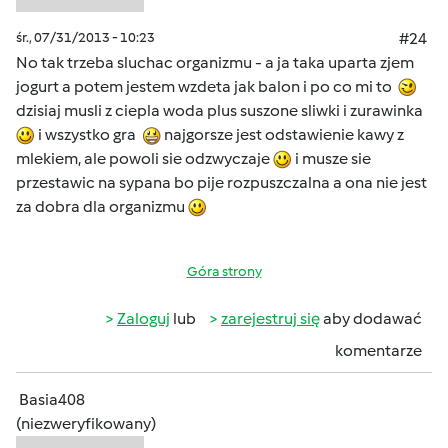
śr., 07/31/2013 - 10:23
#24
No tak trzeba sluchac organizmu - a ja taka uparta zjem
jogurt a potem jestem wzdeta jak balon i po co mi to
dzisiaj musli z ciepla woda plus suszone sliwki i zurawinka
i wszystko gra
najgorsze jest odstawienie kawy z
mlekiem, ale powoli sie odzwyczaje
i musze sie
przestawic na sypana bo pije rozpuszczalna a ona nie jest
za dobra dla organizmu
Góra strony
Zaloguj
lub
zarejestruj się
aby dodawać
komentarze
Basia408
(niezweryfikowany)