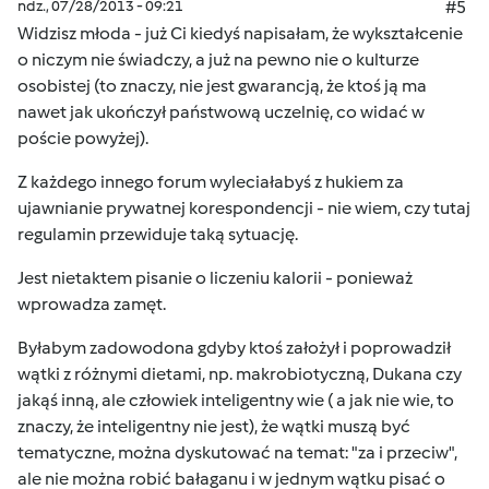
ndz., 07/28/2013 - 09:21
#5
Widzisz młoda - już Ci kiedyś napisałam, że wykształcenie
o niczym nie świadczy, a już na pewno nie o kulturze
osobistej (to znaczy, nie jest gwarancją, że ktoś ją ma
nawet jak ukończył państwową uczelnię, co widać w
poście powyżej).
Z każdego innego forum wyleciałabyś z hukiem za
ujawnianie prywatnej korespondencji - nie wiem, czy tutaj
regulamin przewiduje taką sytuację.
Jest nietaktem pisanie o liczeniu kalorii - ponieważ
wprowadza zamęt.
Byłabym zadowodona gdyby ktoś założył i poprowadził
wątki z różnymi dietami, np. makrobiotyczną, Dukana czy
jakąś inną, ale człowiek inteligentny wie ( a jak nie wie, to
znaczy, że inteligentny nie jest), że wątki muszą być
tematyczne, można dyskutować na temat: "za i przeciw",
ale nie można robić bałaganu i w jednym wątku pisać o