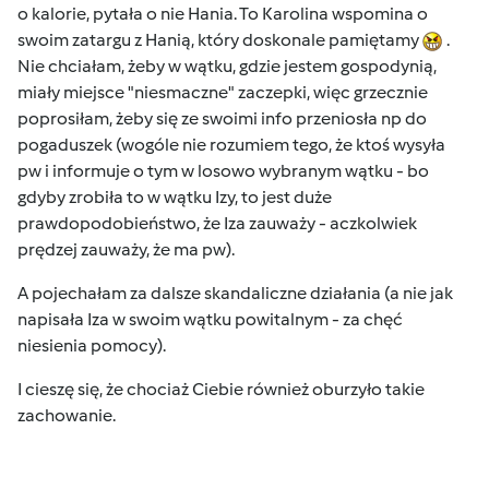
o kalorie, pytała o nie Hania. To Karolina wspomina o
swoim zatargu z Hanią, który doskonale pamiętamy
.
Nie chciałam, żeby w wątku, gdzie jestem gospodynią,
miały miejsce "niesmaczne" zaczepki, więc grzecznie
poprosiłam, żeby się ze swoimi info przeniosła np do
pogaduszek (wogóle nie rozumiem tego, że ktoś wysyła
pw i informuje o tym w losowo wybranym wątku - bo
gdyby zrobiła to w wątku Izy, to jest duże
prawdopodobieństwo, że Iza zauważy - aczkolwiek
prędzej zauważy, że ma pw).
A pojechałam za dalsze skandaliczne działania (a nie jak
napisała Iza w swoim wątku powitalnym - za chęć
niesienia pomocy).
I cieszę się, że chociaż Ciebie również oburzyło takie
zachowanie.