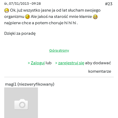
śr., 07/31/2013 - 09:28
#23
Ok. już wszystko jasne ja od lat słucham swojego
organizmu
Ale jakoś na starość mnie kłamie
najpierw chce a potem choruje hi hi hi .
Dzięki za poradę
Góra strony
Zaloguj
lub
zarejestruj się
aby dodawać
komentarze
magi1 (niezweryfikowany)