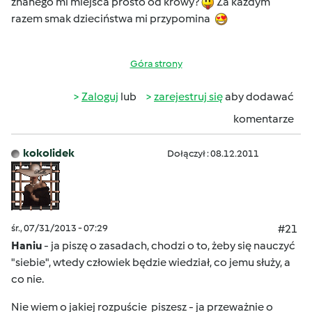
znanego mi miejsca prosto od krowy?
Za każdym
razem smak dzieciństwa mi przypomina
Góra strony
Zaloguj
lub
zarejestruj się
aby dodawać
komentarze
kokolidek
Dołączył : 08.12.2011
śr., 07/31/2013 - 07:29
#21
Haniu
- ja piszę o zasadach, chodzi o to, żeby się nauczyć
"siebie", wtedy człowiek będzie wiedział, co jemu służy, a
co nie.
Nie wiem o jakiej rozpuście
piszesz - ja przeważnie o