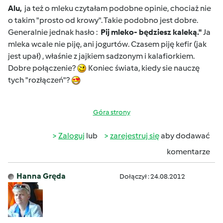
Alu,
ja też o mleku czytałam podobne opinie, chociaż nie
o takim "prosto od krowy". Takie podobno jest dobre.
Generalnie jednak hasło :
Pij mleko- będziesz kaleką."
Ja
mleka wcale nie piję, ani jogurtów. Czasem piję kefir (jak
jest upał) , właśnie z jajkiem sadzonym i kalafiorkiem.
Dobre połączenie?
Koniec świata, kiedy sie nauczę
tych "rozłączeń"?
Góra strony
Zaloguj
lub
zarejestruj się
aby dodawać
komentarze
Hanna Gręda
Dołączył : 24.08.2012