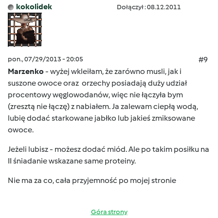
kokolidek
Dołączył : 08.12.2011
pon., 07/29/2013 - 20:05
#9
Marzenko
- wyżej wkleiłam, że zarówno musli, jak i
suszone owoce oraz orzechy posiadają duży udział
procentowy węglowodanów, więc nie łączyła bym
(zresztą nie łączę) z nabiałem. Ja zalewam ciepłą wodą,
lubię dodać starkowane jabłko lub jakieś zmiksowane
owoce.
Jeżeli lubisz - możesz dodać miód. Ale po takim posiłku na
II śniadanie wskazane same proteiny.
Nie ma za co, cała przyjemność po mojej stronie
Góra strony