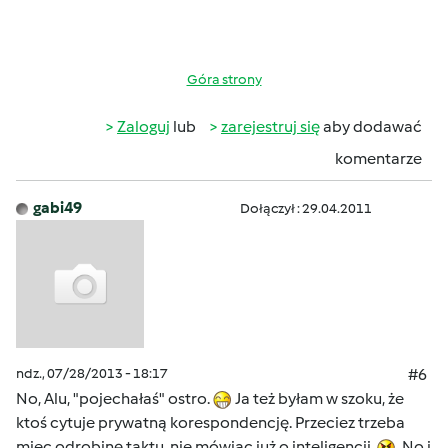
Góra strony
Zaloguj
lub
zarejestruj się
aby dodawać
komentarze
gabi49
Dołączył : 29.04.2011
ndz., 07/28/2013 - 18:17
#6
No, Alu, "pojechałaś" ostro.
Ja też byłam w szoku, że
ktoś cytuje prywatną korespondencję. Przeciez trzeba
miec odrobinę taktu, nie mówiąc już o inteligencji.
No i