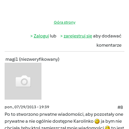
Góra strony
Zaloguj
lub
zarejestruj się
aby dodawać
komentarze
magi1 (niezweryfikowany)
pon., 07/29/2013 - 19:39
#8
Po to stworzono prwatne wiadomości, aby pozostały one
prywatne a nie ogólnie dostępne Karolinko
ja bym nie
chciała żeby ktoś zamieszczał moje wiadomości
to jest