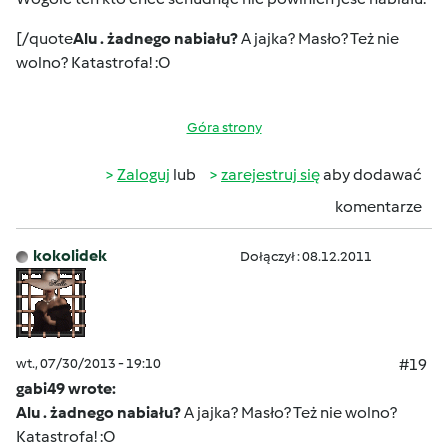
[/quote
Alu . żadnego nabiału?
A jajka? Masło? Też nie
wolno? Katastrofa! :O
Góra strony
Zaloguj
lub
zarejestruj się
aby dodawać
komentarze
kokolidek
Dołączył : 08.12.2011
wt., 07/30/2013 - 19:10
#19
gabi49 wrote:
Alu . żadnego nabiału?
A jajka? Masło? Też nie wolno?
Katastrofa! :O