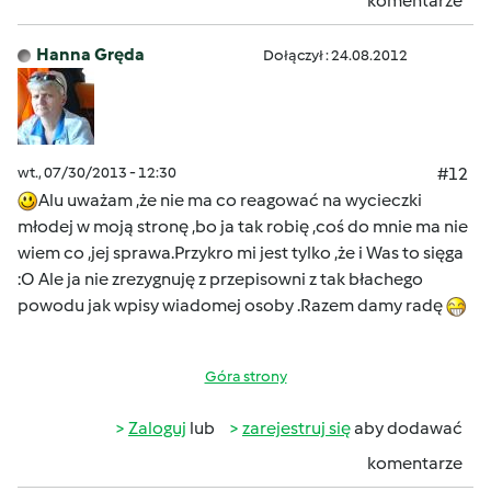
komentarze
Hanna Gręda
Dołączył : 24.08.2012
wt., 07/30/2013 - 12:30
#12
Alu uważam ,że nie ma co reagować na wycieczki
młodej w moją stronę ,bo ja tak robię ,coś do mnie ma nie
wiem co ,jej sprawa.Przykro mi jest tylko ,że i Was to sięga
:O Ale ja nie zrezygnuję z przepisowni z tak błachego
powodu jak wpisy wiadomej osoby .Razem damy radę
Góra strony
Zaloguj
lub
zarejestruj się
aby dodawać
komentarze