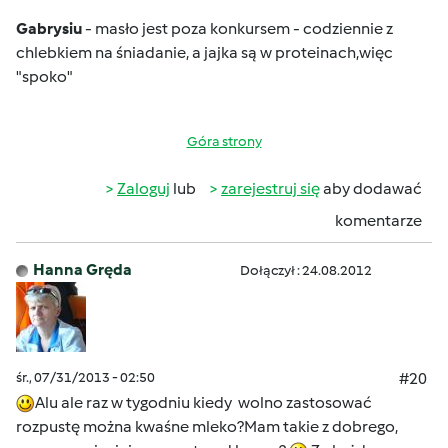
Gabrysiu
- masło jest poza konkursem - codziennie z
chlebkiem na śniadanie
, a jajka są w proteinach
,więc
"spoko"
Góra strony
Zaloguj
lub
zarejestruj się
aby dodawać
komentarze
Hanna Gręda
Dołączył : 24.08.2012
śr., 07/31/2013 - 02:50
#20
Alu ale raz w tygodniu kiedy
wolno zastosować
rozpustę można kwaśne mleko?Mam takie z dobrego,