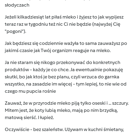
słodyczach
Jeżeli kilkadziesiąt lat piłaś mleko i żyjesz to jak wypijesz
teraz raz w tygodniu też nic Ci nie będzie (najwyżej Cię
"pogoni").
Jak będziesz się codziennie ważyła to sama zauważysz po
jakimś czasie jak Twój organizm reaguje na mleko.
Ja nie staram się nikogo przekonywać do konkretnych
produktów - każdy je co chce. Ja ewentualnie pokazuję
skutki, bo jak ktoś je bez planu, czyli wrzuca do garnka
wszystko, na zasadzie im więcej - tym lepiej, to nie wie od
czego mu pupcia rośnie
Zauważ, że w przyrodzie mleko piją tylko oseski i ... szczury.
Mitem jest, że koty lubią mleko, mają po nim brzydką,
matową sierść. I łupież.
Oczywiście - bez szaleństw. Używam w kuchni śmietany,