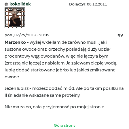
kokolidek
Dołączył : 08.12.2011
pon., 07/29/2013 - 20:05
#9
Marzenko
- wyżej wkleiłam, że zarówno musli, jak i
suszone owoce oraz orzechy posiadają duży udział
procentowy węglowodanów, więc nie łączyła bym
(zresztą nie łączę) z nabiałem. Ja zalewam ciepłą wodą,
lubię dodać starkowane jabłko lub jakieś zmiksowane
owoce.
Jeżeli lubisz - możesz dodać miód. Ale po takim posiłku na
II śniadanie wskazane same proteiny.
Nie ma za co, cała przyjemność po mojej stronie
Góra strony