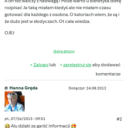
A on też walczy z nadwagą? Może warto u dietetyka dietę
rozpisać Ja taką miałam kiedyś ale nie miałam czasu
gotować dla każdego z osobna. O kaloriach wiem, że są i
że dużo jest w słodyczach. Ot cała wiedza.
OJEJ
Góra strony
Zaloguj
lub
zarejestruj się
aby dodawać
komentarze
Hanna Gręda
Dołączył : 24.08.2012
pt., 07/26/2013 - 09:51
#2
Alu dzięki za garść informacji