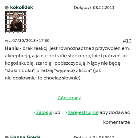
kokolidek
Dołączył : 08.12.2011
wt., 07/30/2013 - 17:30
#13
Haniu
- brak reakcji jest równoznaczne z przyzwoleniem,
akceptacją, a ja nie potrafię stać obojętnie i patrzeć jak
kogoś skubią, szarpią i podszczypują
Nigdy nie będę
"stała z boku", prędzej "wypłacę z liścia"
(jak
nie dosłownie, to chociaż słownie
).
Góra strony
Zaloguj
lub
zarejestruj się
aby dodawać
komentarze
Hanna Gręda
Dołączył : 24.08.2012