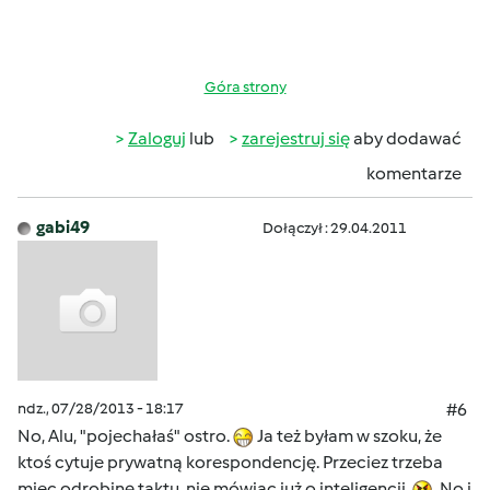
Góra strony
Zaloguj
lub
zarejestruj się
aby dodawać
komentarze
gabi49
Dołączył : 29.04.2011
ndz., 07/28/2013 - 18:17
#6
No, Alu, "pojechałaś" ostro.
Ja też byłam w szoku, że
ktoś cytuje prywatną korespondencję. Przeciez trzeba
miec odrobinę taktu, nie mówiąc już o inteligencji.
No i