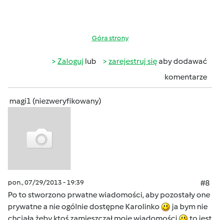
Góra strony
Zaloguj
lub
zarejestruj się
aby dodawać
komentarze
magi1 (niezweryfikowany)
pon., 07/29/2013 - 19:39
#8
Po to stworzono prwatne wiadomości, aby pozostały one
prywatne a nie ogólnie dostępne Karolinko
ja bym nie
chciała żeby ktoś zamieszczał moje wiadomości
to jest