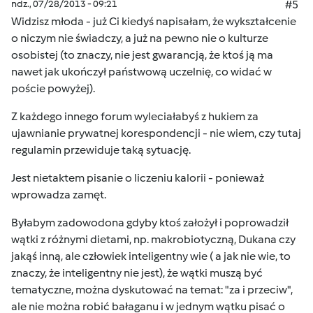
ndz., 07/28/2013 - 09:21
#5
Widzisz młoda - już Ci kiedyś napisałam, że wykształcenie
o niczym nie świadczy, a już na pewno nie o kulturze
osobistej (to znaczy, nie jest gwarancją, że ktoś ją ma
nawet jak ukończył państwową uczelnię, co widać w
poście powyżej).
Z każdego innego forum wyleciałabyś z hukiem za
ujawnianie prywatnej korespondencji - nie wiem, czy tutaj
regulamin przewiduje taką sytuację.
Jest nietaktem pisanie o liczeniu kalorii - ponieważ
wprowadza zamęt.
Byłabym zadowodona gdyby ktoś założył i poprowadził
wątki z różnymi dietami, np. makrobiotyczną, Dukana czy
jakąś inną, ale człowiek inteligentny wie ( a jak nie wie, to
znaczy, że inteligentny nie jest), że wątki muszą być
tematyczne, można dyskutować na temat: "za i przeciw",
ale nie można robić bałaganu i w jednym wątku pisać o