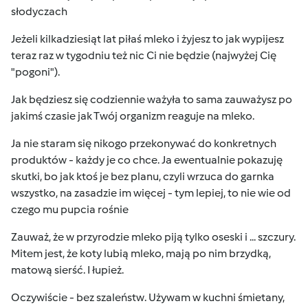
słodyczach
Jeżeli kilkadziesiąt lat piłaś mleko i żyjesz to jak wypijesz
teraz raz w tygodniu też nic Ci nie będzie (najwyżej Cię
"pogoni").
Jak będziesz się codziennie ważyła to sama zauważysz po
jakimś czasie jak Twój organizm reaguje na mleko.
Ja nie staram się nikogo przekonywać do konkretnych
produktów - każdy je co chce. Ja ewentualnie pokazuję
skutki, bo jak ktoś je bez planu, czyli wrzuca do garnka
wszystko, na zasadzie im więcej - tym lepiej, to nie wie od
czego mu pupcia rośnie
Zauważ, że w przyrodzie mleko piją tylko oseski i ... szczury.
Mitem jest, że koty lubią mleko, mają po nim brzydką,
matową sierść. I łupież.
Oczywiście - bez szaleństw. Używam w kuchni śmietany,