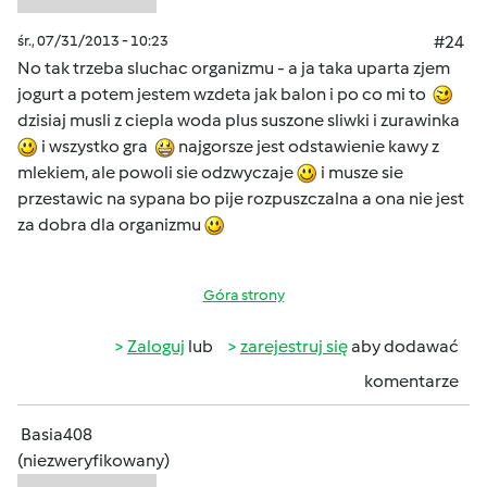
śr., 07/31/2013 - 10:23
#24
No tak trzeba sluchac organizmu - a ja taka uparta zjem
jogurt a potem jestem wzdeta jak balon i po co mi to
dzisiaj musli z ciepla woda plus suszone sliwki i zurawinka
i wszystko gra
najgorsze jest odstawienie kawy z
mlekiem, ale powoli sie odzwyczaje
i musze sie
przestawic na sypana bo pije rozpuszczalna a ona nie jest
za dobra dla organizmu
Góra strony
Zaloguj
lub
zarejestruj się
aby dodawać
komentarze
Basia408
(niezweryfikowany)