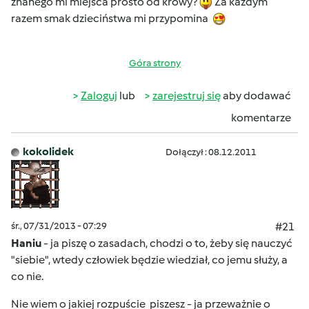
znanego mi miejsca prosto od krowy?
Za każdym
razem smak dzieciństwa mi przypomina
Góra strony
Zaloguj
lub
zarejestruj się
aby dodawać
komentarze
kokolidek
Dołączył : 08.12.2011
śr., 07/31/2013 - 07:29
#21
Haniu
- ja piszę o zasadach, chodzi o to, żeby się nauczyć
"siebie", wtedy człowiek będzie wiedział, co jemu służy, a
co nie.
Nie wiem o jakiej rozpuście
piszesz - ja przeważnie o