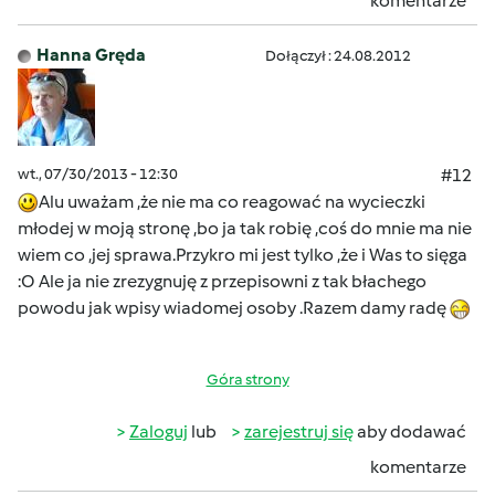
komentarze
Hanna Gręda
Dołączył : 24.08.2012
wt., 07/30/2013 - 12:30
#12
Alu uważam ,że nie ma co reagować na wycieczki
młodej w moją stronę ,bo ja tak robię ,coś do mnie ma nie
wiem co ,jej sprawa.Przykro mi jest tylko ,że i Was to sięga
:O Ale ja nie zrezygnuję z przepisowni z tak błachego
powodu jak wpisy wiadomej osoby .Razem damy radę
Góra strony
Zaloguj
lub
zarejestruj się
aby dodawać
komentarze