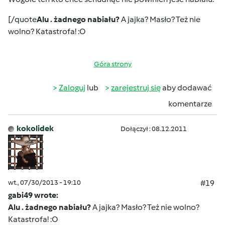
[/quote
Alu . żadnego nabiału?
A jajka? Masło? Też nie
wolno? Katastrofa! :O
Góra strony
Zaloguj
lub
zarejestruj się
aby dodawać
komentarze
kokolidek
Dołączył : 08.12.2011
wt., 07/30/2013 - 19:10
#19
gabi49 wrote:
Alu . żadnego nabiału?
A jajka? Masło? Też nie wolno?
Katastrofa! :O