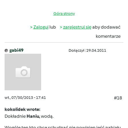
Góra strony
Zaloguj
lub
zarejestruj się
aby dodawać
komentarze
gabi49
Dołączył : 29.04.2011
wt., 07/30/2013 - 17:41
#18
kokolidek wrote:
Dokładnie
Haniu,
wodą.
Wogóle ten kto chce schudnąć nie powinien jeść nabiału.