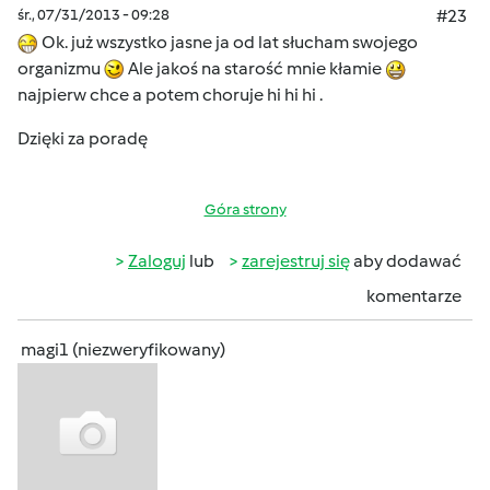
śr., 07/31/2013 - 09:28
#23
Ok. już wszystko jasne ja od lat słucham swojego
organizmu
Ale jakoś na starość mnie kłamie
najpierw chce a potem choruje hi hi hi .
Dzięki za poradę
Góra strony
Zaloguj
lub
zarejestruj się
aby dodawać
komentarze
magi1 (niezweryfikowany)