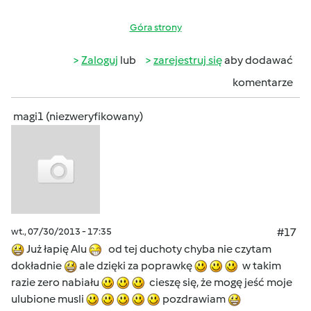
Góra strony
Zaloguj
lub
zarejestruj się
aby dodawać
komentarze
magi1 (niezweryfikowany)
wt., 07/30/2013 - 17:35
#17
Już łapię Alu
od tej duchoty chyba nie czytam
dokładnie
ale dzięki za poprawkę
w takim
razie zero nabiału
cieszę się, że mogę jeść moje
ulubione musli
pozdrawiam