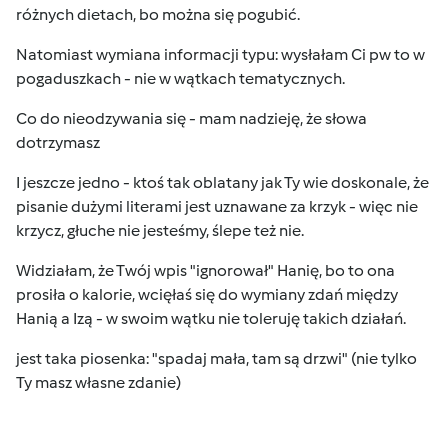
różnych dietach, bo można się pogubić.
Natomiast wymiana informacji typu: wysłałam Ci pw to w
pogaduszkach - nie w wątkach tematycznych.
Co do nieodzywania się - mam nadzieję, że słowa
dotrzymasz
I jeszcze jedno - ktoś tak oblatany jak Ty wie doskonale, że
pisanie dużymi literami jest uznawane za krzyk - więc nie
krzycz, głuche nie jesteśmy, ślepe też nie.
Widziałam, że Twój wpis "ignorował" Hanię, bo to ona
prosiła o kalorie, wcięłaś się do wymiany zdań między
Hanią a Izą - w swoim wątku nie toleruję takich działań.
jest taka piosenka: "spadaj mała, tam są drzwi" (nie tylko
Ty masz własne zdanie
)