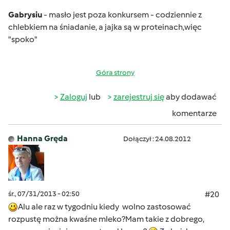
Gabrysiu
- masło jest poza konkursem - codziennie z
chlebkiem na śniadanie
, a jajka są w proteinach
,więc
"spoko"
Góra strony
Zaloguj
lub
zarejestruj się
aby dodawać
komentarze
Hanna Gręda
Dołączył : 24.08.2012
śr., 07/31/2013 - 02:50
#20
Alu ale raz w tygodniu kiedy
wolno zastosować
rozpustę można kwaśne mleko?Mam takie z dobrego,