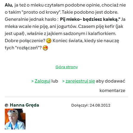
Alu,
ja też o mleku czytałam podobne opinie, chociaż nie
o takim "prosto od krowy". Takie podobno jest dobre.
Generalnie jednak hasło :
Pij mleko- będziesz kaleką."
Ja
mleka wcale nie piję, ani jogurtów. Czasem piję kefir (jak
jest upał) , właśnie z jajkiem sadzonym i kalafiorkiem.
Dobre połączenie?
Koniec świata, kiedy sie nauczę
tych "rozłączeń"?
Góra strony
Zaloguj
lub
zarejestruj się
aby dodawać
komentarze
Hanna Gręda
Dołączył : 24.08.2012