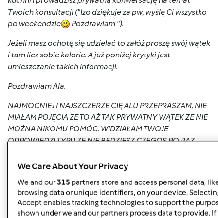
kuchni i prowadzisz prywatną konwersację na temat
Twoich konsultacji ("Izo dziękuje za pw, wyślę Ci wszystko
po weekendzie
Pozdrawiam
").
Jeżeli masz ochotę się udzielać to załóż proszę swój wątek
i tam licz sobie kalorie. A już poniżej krytyki jest
umieszczanie takich informacji.
Pozdrawiam Ala.
NAJMOCNIEJ I NAJSZCZERZE CIĘ ALU PRZEPRASZAM, NIE
MIAŁAM POJĘCIA ZE TO AŻ TAK PRYWATNY WĄTEK ZE NIE
MOŻNA NIKOMU POMÓC. WIDZIAŁAM TWOJE
ODPOWIEDZI TYPU ZE NIE BEDZIESZ CZEGOS PO RAZ
KOLEJNY TLUMACZYC WEC POMYSLAŁAM ZE POMOGE
TEJ IZIE SKORO JESTEM W STANIE. WIEM ZE MNIE NIE
We Care About Your Privacy
LUBISZ JAK WIEKSZASC OSOB NA FORUM ZA SPIĘCIE Z
We and our
315
partners store and access personal data, lik
HANIA I WŁASNE ZDANIE ALE UWIERZ NIE PRZEZ MYSL MI
browsing data or unique identifiers, on your device. Selecting
NIE PRZESZŁO ŻE TAK TO ODBIERZESZ. OBIECUJE WIECEJ
Accept enables tracking technologies to support the purpo
SLOWA NIE NAPISAC W TWOIM WATKU. JEST MI PRZYKRO
shown under we and our partners process data to provide. If 