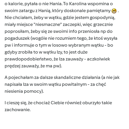
o kalorie, pytała o nie Hania. To Karolina wspomina o
swoim zatargu z Hanią, który doskonale pamiętamy
.
Nie chciałam, żeby w wątku, gdzie jestem gospodynią,
miały miejsce "niesmaczne" zaczepki, więc grzecznie
poprosiłam, żeby się ze swoimi info przeniosła np do
pogaduszek (wogóle nie rozumiem tego, że ktoś wysyła
pw i informuje o tym w losowo wybranym wątku - bo
gdyby zrobiła to w wątku Izy, to jest duże
prawdopodobieństwo, że Iza zauważy - aczkolwiek
prędzej zauważy, że ma pw).
A pojechałam za dalsze skandaliczne działania (a nie jak
napisała Iza w swoim wątku powitalnym - za chęć
niesienia pomocy).
I cieszę się, że chociaż Ciebie również oburzyło takie
zachowanie.