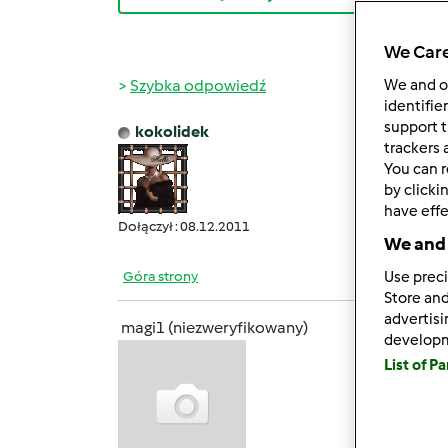
We Care
Szybka odpowiedź
We and 
identifie
support t
kokolidek
śr., 08
trackers 
You can r
Elu
- d
by clicki
have effe
Dołączył : 08.12.2011
We and 
Góra strony
Use preci
Store and
advertis
magi1 (niezweryfikowany)
develop
śr., 08
List of P
Dziek
gazow
takich
samoch