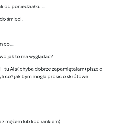
k od poniedziałku ....
 do śmieci.
 co....
iowo jak to ma wyglądac?
i tu Ala( chyba dobrze zapamiętałam) pisze o
yli co? jak bym mogła prosić o skrótowe
 je z mężem lub kochankiem)