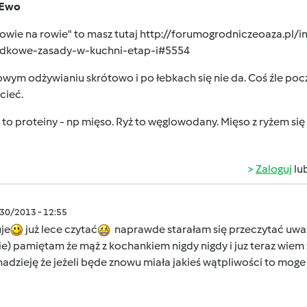
 Ewo
rowie na rowie" to masz tutaj
http://forumogrodniczeoaza.pl/i
idkowe-zasady-w-kuchni-etap-i#5554
wym odżywianiu skrótowo i po łebkach się nie da. Coś źle pocz
cieć.
 to proteiny - np mięso. Ryż to węglowodany. Mięso z ryżem się 
Zaloguj
lu
/30/2013 - 12:55
je
już lece czytać
naprawde starałam się przeczytać uważn
ie) pamiętam że mąż z kochankiem nigdy nigdy i juz teraz wiem że 
adzieję że jeżeli będe znowu miała jakieś wątpliwości to mo