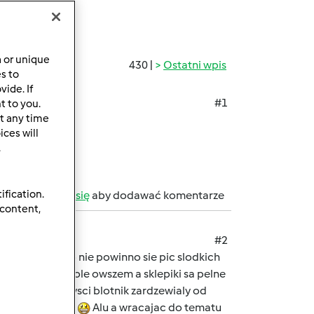
a or unique
430 |
Ostatni wpis
es to
ide. If
#1
t to you.
t any time
ces will
.
ification.
b
zarejestruj się
aby dodawać komentarze
 content,
#2
rowi dlaczego nie powinno sie pic slodkich
koledzy w szkole owszem a sklepiki sa pelne
cie jak facet czysci blotnik zardzewialy od
e takich swinstw
Alu a wracajac do tematu