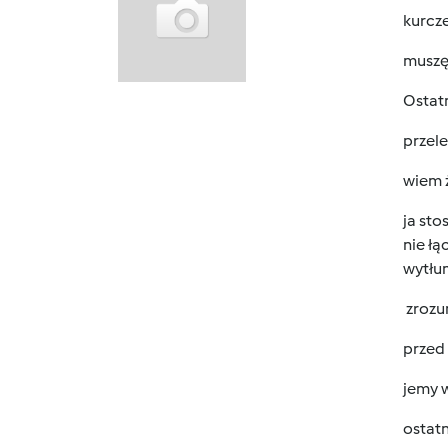
kurcze
muszę 
Ostatn
przele
wiem ż
ja st
nie łą
wytłu
zrozu
przed
jemy w
ostatn