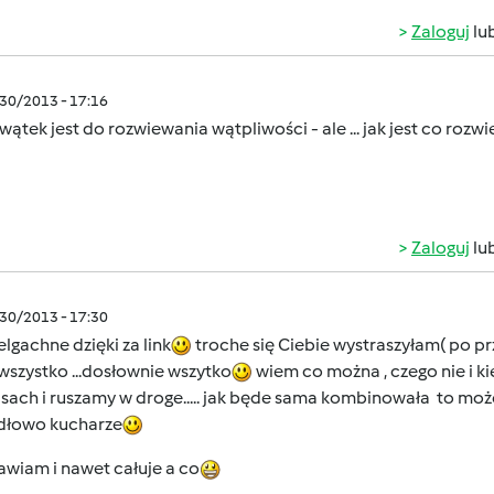
Zaloguj
lu
/30/2013 - 17:16
wątek jest do rozwiewania wątpliwości - ale ... jak jest co rozw
Zaloguj
lu
/30/2013 - 17:30
elgachne dzięki za link
troche się Ciebie wystraszyłam( po prz
szystko ...dosłownie wszytko
wiem co można , czego nie i ki
sach i ruszamy w droge..... jak będe sama kombinowała to moż
dłowo kucharze
awiam i nawet całuje a co