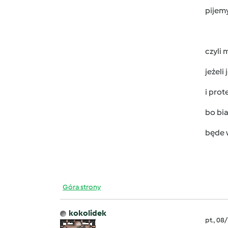
pijem
czyli
jeżeli
i prot
bo bia
będe w
Góra strony
kokolidek
pt., 08