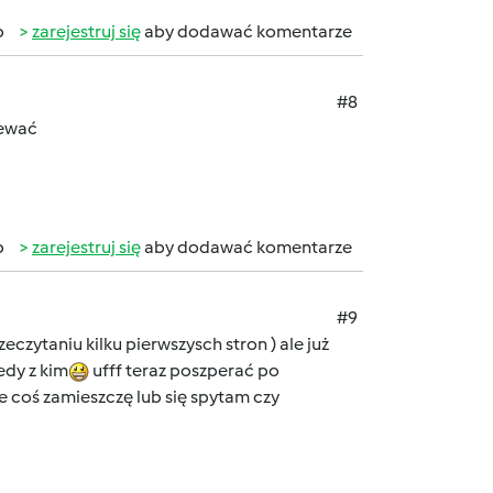
b
zarejestruj się
aby dodawać komentarze
#8
iewać
b
zarejestruj się
aby dodawać komentarze
#9
eczytaniu kilku pierwszysch stron ) ale już
edy z kim
ufff teraz poszperać po
e coś zamieszczę lub się spytam czy