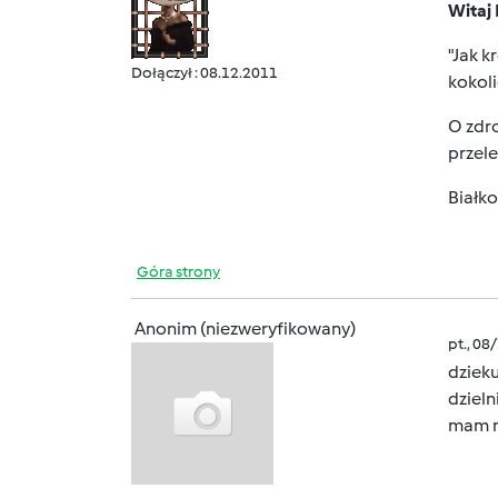
Witaj
"Jak k
Dołączył : 08.12.2011
kokol
O zdro
przele
Białko
Góra strony
Anonim (niezweryfikowany)
pt., 08
dzieku
dzieln
mam n