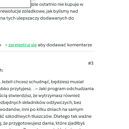
uje
a tak w ogole ostatnio nie kupuje w
m rewolucje zoladkowe, jak bylismy nad
wina tych ulepszaczy dodawanych do
b
zarejestruj się
aby dodawać komentarze
#3
h:
 Jeżeli chcesz schudnąć, będziesz musiał
zybko przytyjesz. . – Jaki program odchudzania
ścią stwierdzisz, że wytrzymasz również
iezbędnych składników odżywczych, bez
lowodanów, inni po kilku dniach na samym
ość szkodliwych tłuszczów.
Dlatego tak ważne
, że przygotowujesz dania, które zjadłbyś