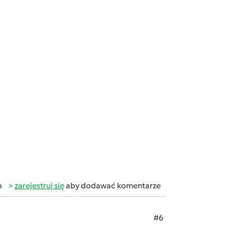
b
zarejestruj się
aby dodawać komentarze
#6