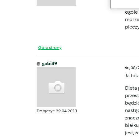
chleba
ogole 
morze
piecz
Góra strony
gabi49
śr., 08
Ja tut
Dieta 
przest
będzie
nastę
Dołączył : 29.04.2011
znacze
białku
jest, 