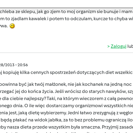
 to zapomnialam jeszcze o orkiszu, ktory bardzo dobrze toler
chleba ze sklepu, jak go zjem to moj organizm sie bunuje i ma
m to zjadlam kawalek i potem to odczulam, kurcze to chyba 
ywa.
Zaloguj
lu
/28/2013 - 20:56
aj kopiuję kilka cennych spostrzeżeń dotyczących diet wszelkic
powinna być jak twój małżonek, nie jak kochanek na jedną noc .
rzegać jej do końca życia. Jeśli wrócisz do starych nawyków, s
 dla ciebie najlepszy? Taki, na którym wieczorem z całą pewno
pnego dnia. O ile więc dostarczamy
organizmowi wszystkich n
nia jest, jaką dietę wybierzemy. Jedni łatwo zrezygnują z węg
 będą płakać na widok jabłka, za to bez problemu ograniczą il
żeby nasza
dieta przede wszystkim była smaczna. Przyjmij zasadę