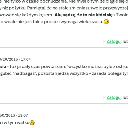
, nie tylko w czasie odchudzania. Nie myśl o tym, że ciągle się 
 niż pożytku. Pamiętaj, że na stałe zmieniasz swoje przyzwyczaj
szować się każdym kęsem.
Alu, sądzę, że to nie kłóci się
z Twoi
to wcale nie jest takie proste i wymaga wiele czasu.
Zaloguj
lu
8/29/2013 - 17:04
siu
- toż ja cały czas powtarzam: "wszystko można, byle z ostro
gubić "nadbagaż", pozostali jedzą wszystko - zasada polega tylk
Zaloguj
lu
/30/2013 - 12:07
 i w tym wątku