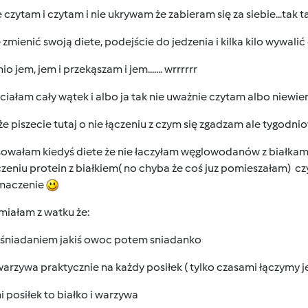
 czytam i czytam i nie ukrywam że zabieram się za siebie...tak ta
zmienić swoją diete, podejście do jedzenia i kilka kilo wywalić
io jem, jem i przekąszam i jem....... wrrrrrr
ciałam cały wątek i albo ja tak nie uważnie czytam albo niewiem
e piszecie tutaj o nie łączeniu z czym się zgadzam ale tygodn
osowałam kiedyś diete że nie łaczyłam węglowodanów z białkam
czeniu protein z białkiem( no chyba że coś juz pomieszałam) cz
maczenie
miałam z watku że:
 śniadaniem jakiś owoc potem sniadanko
arzywa praktycznie na każdy posiłek ( tylko czasami łączymy
i posiłek to białko i warzywa