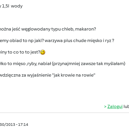
y 1,5l wody
 można jeść węglowodany typu chleb, makaron?
 jemy obiad to np jaki? warzywa plus chude mięsko i ryz ?
einy to co to to jest?
łko to mięso ,ryby, nabiał (przynajmniej zawsze tak myślałam)
dzięczna za wyjaśnienie ''jak krowie na rowie''
Zaloguj
lu
/30/2013 - 17:14