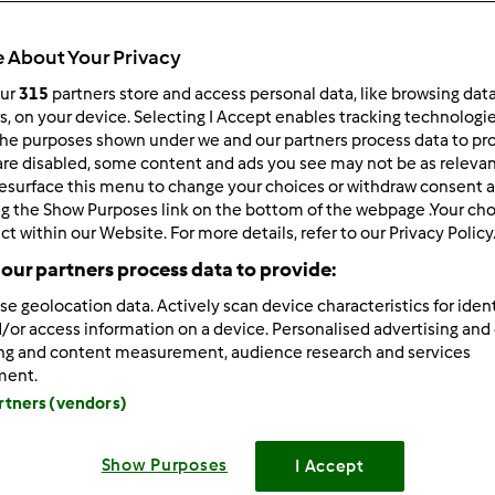
 About Your Privacy
our
315
partners store and access personal data, like browsing dat
rs, on your device. Selecting I Accept enables tracking technologi
he purposes shown under we and our partners process data to prov
/28/2013 - 05:11
are disabled, some content and ads you see may not be as relevan
esurface this menu to change your choices or withdraw consent a
zięki
ng the Show Purposes link on the bottom of the webpage .Your choi
ct within our Website. For more details, refer to our Privacy Policy
our partners process data to provide:
se geolocation data. Actively scan device characteristics for ident
Zaloguj
lu
/or access information on a device. Personalised advertising and
ing and content measurement, audience research and services
ment.
/28/2013 - 06:21
artners (vendors)
i Dziewczyny
mialam kiedys problem z wytlumaczeniem Junio
anych napojow typu coca-cola, my w domu tego nie pijemy ale 
 trucizn, podzialalo pokazanie ile to ma cukru i filmik w interne
Show Purposes
I Accept
odu wlasnie coca-cola. Junior zrobil wielkie oczy i juz nie pij