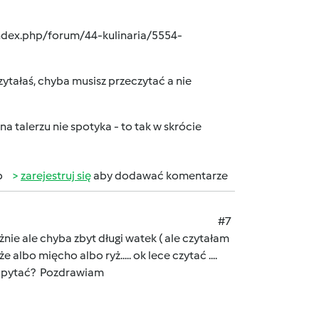
ndex.php/forum/44-kulinaria/5554-
ytałaś, chyba musisz przeczytać a nie
na talerzu nie spotyka - to tak w skrócie
b
zarejestruj się
aby dodawać komentarze
#7
ie ale chyba zbyt długi watek ( ale czytałam
albo mięcho albo ryż..... ok lece czytać ....
ge pytać? Pozdrawiam