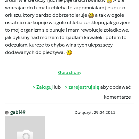
zrobil wielkie oczy i juz nie pije takich swinstw
Alu a
wracajac do tematu chleba to zapomnialam jeszcze o
orkiszu, ktory bardzo dobrze toleruje
a tak w ogole
ostatnio nie kupuje w ogole chleba ze sklepu, jak go zjem
to moj organizm sie bunuje i mam rewolucje zoladkowe,
jak bylismy nad morzem to zjadlam kawalek i potem to
odczulam, kurcze to chyba wina tych ulepszaczy
dodawanych do pieczywa.
Góra strony
Zaloguj
lub
zarejestruj się
aby dodawać
komentarze
gabi49
Dołączył : 29.04.2011