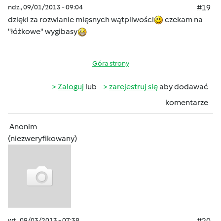
ndz., 09/01/2013 - 09:04
#19
dzięki za rozwianie mięsnych wątpliwości
czekam na
''łóżkowe'' wygibasy
Góra strony
Zaloguj
lub
zarejestruj się
aby dodawać
komentarze
Anonim
(niezweryfikowany)
wt., 09/03/2013 - 07:38
#20