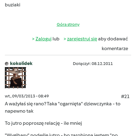
buziaki
Góra strony
Zaloguj
lub
zarejestruj się
aby dodawać
komentarze
kokolidek
Dołączył : 08.12.2011
wt., 09/03/2013 - 08:49
#21
A ważyłaś się rano? Taka "ogarnięta" dziewczynka - to
napewno tak
To jutro poproszę relację - ile mniej
"Wygibasy" podeślę jutro - bo zarobiona jestem "po