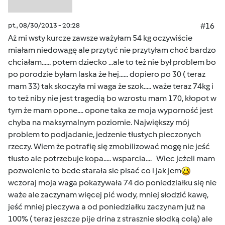
pt., 08/30/2013 - 20:28
#16
Aż mi wsty kurcze zawsze ważyłam 54 kg oczywiście
miałam niedowagę ale przytyć nie przytyłam choć bardzo
chciałam...... potem dziecko ...ale to też nie był problem bo
po porodzie byłam laska że hej...... dopiero po 30 ( teraz
mam 33) tak skoczyła mi waga że szok..... waże teraz 74kg i
to też niby nie jest tragedią bo wzrostu mam 170, kłopot w
tym że mam opone.... opone taka ze moja wyporność jest
chyba na maksymalnym poziomie. Największy mój
problem to podjadanie, jedzenie tłustych pieczonych
rzeczy. Wiem że potrafię się zmobilizować mogę nie jeść
tłusto ale potrzebuje kopa..... wsparcia.... Wiec jeżeli mam
pozwolenie to bede starała sie pisać co i jak jem
wczoraj moja waga pokazywała 74 do poniedziałku się nie
waże ale zaczynam więcej pić wody, mniej słodzić kawę,
jeść mniej pieczywa a od poniedziałku zaczynam już na
100% ( teraz jeszcze pije drina z strasznie słodką colą) ale