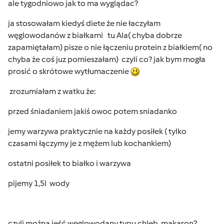
ale tygodniowo jak to ma wyglądac?
ja stosowałam kiedyś diete że nie łaczyłam
węglowodanów z białkami tu Ala( chyba dobrze
zapamiętałam) pisze o nie łączeniu protein z białkiem( no
chyba że coś juz pomieszałam) czyli co? jak bym mogła
prosić o skrótowe wytłumaczenie
zrozumiałam z watku że:
przed śniadaniem jakiś owoc potem sniadanko
jemy warzywa praktycznie na każdy posiłek ( tylko
czasami łączymy je z mężem lub kochankiem)
ostatni posiłek to białko i warzywa
pijemy 1,5l wody
czyli można jeść węglowodany typu chleb, makaron?