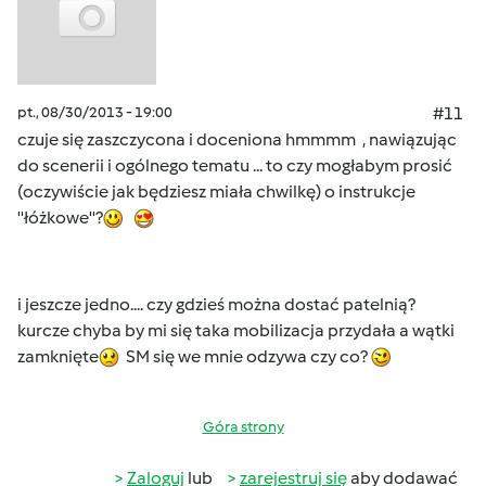
pt., 08/30/2013 - 19:00
#11
czuje się zaszczycona i doceniona hmmmm , nawiązując
do scenerii i ogólnego tematu ... to czy mogłabym prosić
(oczywiście jak będziesz miała chwilkę) o instrukcje
''łóżkowe''?
i jeszcze jedno.... czy gdzieś można dostać patelnią?
kurcze chyba by mi się taka mobilizacja przydała a wątki
zamknięte
SM się we mnie odzywa czy co?
Góra strony
Zaloguj
lub
zarejestruj się
aby dodawać