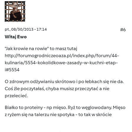
pt., 08/30/2013 - 17:14
#6
Witaj Ewo
"Jak krowie na rowie" to masz tutaj
http://forumogrodniczeoaza.pl/index.php/forum/44-
kulinaria/5554-kokolidkowe-zasady-w-kuchni-etap-
i#5554
O zdrowym odżywianiu skrótowo i po łebkach się nie da.
Coś źle poczytałaś, chyba musisz przeczytać a nie
przelecieć.
Białko to proteiny - np mięso. Ryż to węglowodany. Mięso
z ryżem się na talerzu nie spotyka - to tak w skrócie