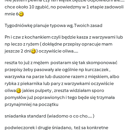
chce około 10 zgubić, no powiedzmy w 1 etapie zadowoli
mnie 6
Tygodniówkę planuje typowa wg. Twoich zasad
Pn i czw z kochankiem czyli będzie kasza z warzywami lub
np leczo z ryżem ( dokłądne przepisy opracuje mam
jeszcze 2 dni
) oczywiście oliwa.....
reszta to już z mężem postaram się tak skomponować
przepisy żeby pasowały ale ogólnie np kurczaczek ,
warzywka na parze lub duszone razem z mięskiem, albo
rybka z piekarnika lub pary z warzywkami oczywiście
oliwa
jakies pulpety , zreszta widziałam sporo
pomysłów już poprawionych i tego będe się trzymała
przynajmniej na początku
sniadanka standard (wiadomo o co cho..... )
podwieczorek i drugie śniadano, też sa konkretne