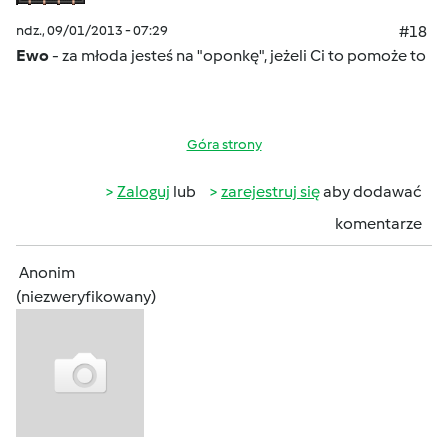
ndz., 09/01/2013 - 07:29
#18
Ewo
- za młoda jesteś na "oponkę", jeżeli Ci to pomoże to
Góra strony
Zaloguj
lub
zarejestruj się
aby dodawać
komentarze
Anonim
(niezweryfikowany)