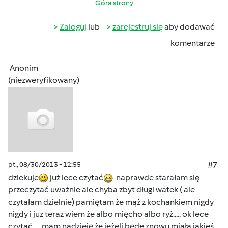
Góra strony
Zaloguj
lub
zarejestruj się
aby dodawać
komentarze
Anonim
(niezweryfikowany)
pt., 08/30/2013 - 12:55
#7
dziekuje
już lece czytać
naprawde starałam się
przeczytać uważnie ale chyba zbyt długi watek ( ale
czytałam dzielnie) pamiętam że mąż z kochankiem nigdy
nigdy i juz teraz wiem że albo mięcho albo ryż..... ok lece
czytać .... mam nadzieję że jeżeli będe znowu miała jakieś