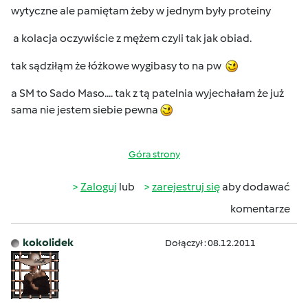
wytyczne ale pamiętam żeby w jednym były proteiny
a kolacja oczywiście z mężem czyli tak jak obiad.
tak sądziłąm że łóżkowe wygibasy to na pw
a SM to Sado Maso.... tak z tą patelnia wyjechałam że już
sama nie jestem siebie pewna
Góra strony
Zaloguj
lub
zarejestruj się
aby dodawać
komentarze
kokolidek
Dołączył : 08.12.2011