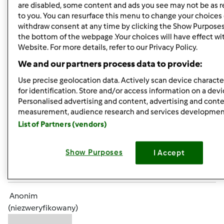
are disabled, some content and ads you see may not be as r
to you. You can resurface this menu to change your choices 
withdraw consent at any time by clicking the Show Purposes
the bottom of the webpage .Your choices will have effect wi
Website. For more details, refer to our Privacy Policy.
czw., 08/29/2013 - 17:04
#4
We and our partners process data to provide:
Gabrysiu
- toż ja cały czas powtarzam: "wszystko można,
byle z ostrożna"
Troszkę "zaostrzeń" jest dla tych, którzy
Use precise geolocation data. Actively scan device character
chcą zgubić "nadbagaż", pozostali jedzą wszystko -
for identification. Store and/or access information on a devi
zasada polega tylko na tym, że "albo - albo"
Personalised advertising and content, advertising and cont
measurement, audience research and services developmen
List of Partners (vendors)
Góra strony
Show Purposes
I Accept
Zaloguj
lub
zarejestruj się
aby dodawać
komentarze
Anonim
(niezweryfikowany)