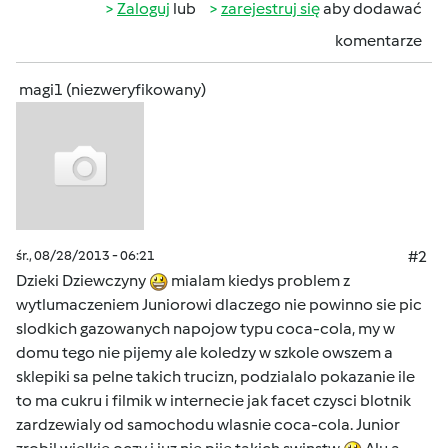
Zaloguj
lub
zarejestruj się
aby dodawać
komentarze
magi1 (niezweryfikowany)
śr., 08/28/2013 - 06:21
#2
Dzieki Dziewczyny
mialam kiedys problem z
wytlumaczeniem Juniorowi dlaczego nie powinno sie pic
slodkich gazowanych napojow typu coca-cola, my w
domu tego nie pijemy ale koledzy w szkole owszem a
sklepiki sa pelne takich trucizn, podzialalo pokazanie ile
to ma cukru i filmik w internecie jak facet czysci blotnik
zardzewialy od samochodu wlasnie coca-cola. Junior