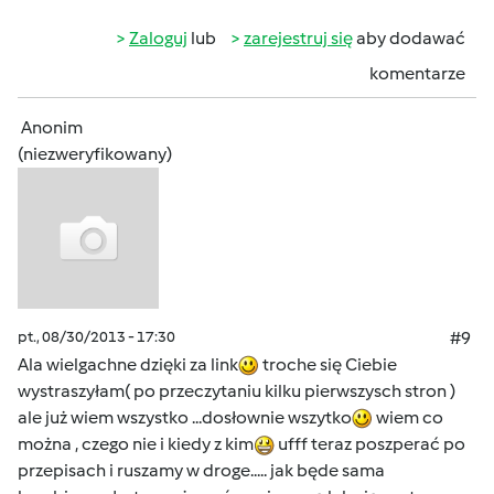
Zaloguj
lub
zarejestruj się
aby dodawać
komentarze
Anonim
(niezweryfikowany)
pt., 08/30/2013 - 17:30
#9
Ala wielgachne dzięki za link
troche się Ciebie
wystraszyłam( po przeczytaniu kilku pierwszysch stron )
ale już wiem wszystko ...dosłownie wszytko
wiem co
można , czego nie i kiedy z kim
ufff teraz poszperać po
przepisach i ruszamy w droge..... jak będe sama