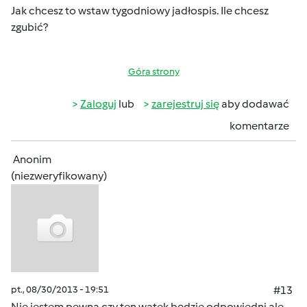
Jak chcesz to wstaw tygodniowy jadłospis. Ile chcesz
zgubić?
Góra strony
Zaloguj
lub
zarejestruj się
aby dodawać
komentarze
Anonim
(niezweryfikowany)
pt., 08/30/2013 - 19:51
#13
Nie jestem pewna czy ten wątek będzie odpowiedni ale.....