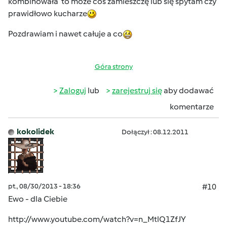
kombinowała to może coś zamieszczę lub się spytam czy
prawidłowo kucharze
Pozdrawiam i nawet całuje a co
Góra strony
Zaloguj
lub
zarejestruj się
aby dodawać
komentarze
kokolidek
Dołączył : 08.12.2011
pt., 08/30/2013 - 18:36
#10
Ewo - dla Ciebie
http://www.youtube.com/watch?v=n_MtlQ1ZfJY