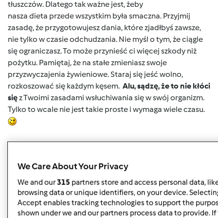
tłuszczów.
Dlatego tak ważne jest, żeby
nasza
dieta przede wszystkim była smaczna. Przyjmij
zasadę, że przygotowujesz dania, które zjadłbyś zawsze,
nie tylko w czasie odchudzania. Nie myśl o tym, że ciągle
się ograniczasz. To może przynieść ci więcej szkody niż
pożytku. Pamiętaj, że na stałe zmieniasz swoje
przyzwyczajenia żywieniowe. Staraj się jeść wolno,
rozkoszować się każdym kęsem.
Alu, sądzę, że to nie kłóci
się
z Twoimi zasadami wsłuchiwania się w swój organizm.
Tylko to wcale nie jest takie proste i wymaga wiele czasu.
Góra strony
We Care About Your Privacy
Zaloguj
lub
zarejestruj się
aby dodawać
We and our
315
partners store and access personal data, lik
komentarze
browsing data or unique identifiers, on your device. Selecting
Accept enables tracking technologies to support the purpo
shown under we and our partners process data to provide. If 
kokolidek
Dołączył : 08.12.2011