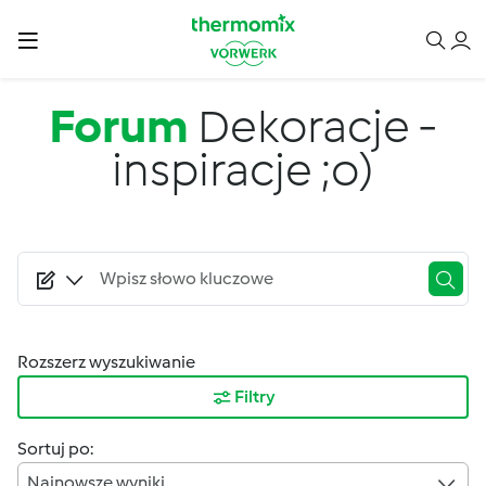
Przejdź do treści
Forum
Dekoracje -
inspiracje ;o)
Rozszerz wyszukiwanie
Filtry
Sortuj po:
Najnowsze wyniki