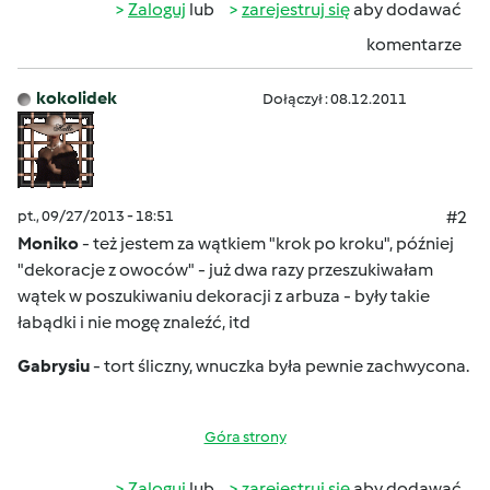
Zaloguj
lub
zarejestruj się
aby dodawać
komentarze
kokolidek
Dołączył : 08.12.2011
pt., 09/27/2013 - 18:51
#2
Moniko
- też jestem za wątkiem "krok po kroku", później
"dekoracje z owoców" - już dwa razy przeszukiwałam
wątek w poszukiwaniu dekoracji z arbuza - były takie
łabądki i nie mogę znaleźć, itd
Gabrysiu
- tort śliczny, wnuczka była pewnie zachwycona.
Góra strony
Zaloguj
lub
zarejestruj się
aby dodawać