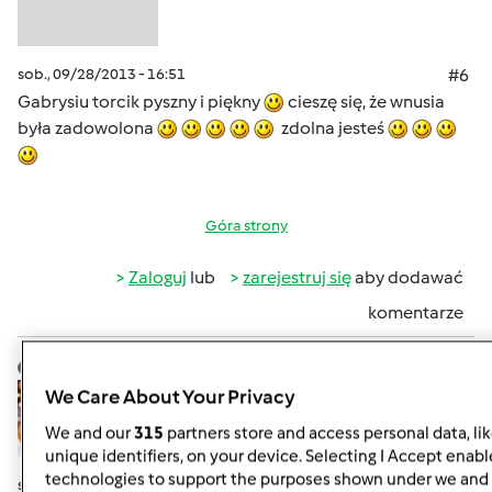
sob., 09/28/2013 - 16:51
#6
Gabrysiu torcik pyszny i piękny
cieszę się, że wnusia
była zadowolona
zdolna jesteś
Góra strony
Zaloguj
lub
zarejestruj się
aby dodawać
komentarze
monika6500
Dołączył : 10.03.2013
We Care About Your Privacy
We and our
315
partners store and access personal data, li
unique identifiers, on your device. Selecting I Accept enabl
technologies to support the purposes shown under we and 
śr., 10/02/2013 - 01:53
#7