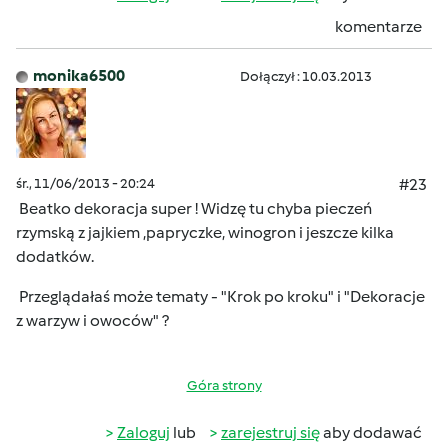
komentarze
monika6500
Dołączył : 10.03.2013
śr., 11/06/2013 - 20:24
#23
Beatko dekoracja super ! Widzę tu chyba pieczeń
rzymską z jajkiem ,papryczke, winogron i jeszcze kilka
dodatków.
Przeglądałaś może tematy - "Krok po kroku" i "Dekoracje
z warzyw i owoców" ?
Góra strony
Zaloguj
lub
zarejestruj się
aby dodawać