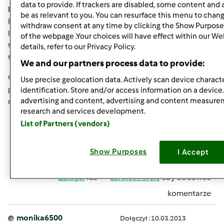
data to provide. If trackers are disabled, some content and
Koralinka wrote:
be as relevant to you. You can resurface this menu to chan
Przydają? Są niezastąpione!!! Dla takich osób jak ja z
withdraw consent at any time by clicking the Show Purpose
lewymi rączkami do gotowania i bez wyobraźni kulinarnej
of the webpage .Your choices will have effect within our We
to super rozwiązanie. Zwłaszcza, kiedy jest pokazane jak
details, refer to our Privacy Policy.
to zrobić a nie sam efekt końcowy.
We and our partners process data to provide:
Oczywiście wszystkim udzielającym się na wątku
Use precise geolocation data. Actively scan device characte
przesyłam podziękowania. No i nie mogę sie doczekać
identification. Store and/or access information on a device
advertising and content, advertising and content measur
rogalików. Ale to dopiero w sobotę
research and services development.
I jak Karolinko , działałaś z rogalikami ?
List of Partners (vendors)
Show Purposes
I Accept
Góra strony
Zaloguj
lub
zarejestruj się
aby dodawać
komentarze
monika6500
Dołączył : 10.03.2013