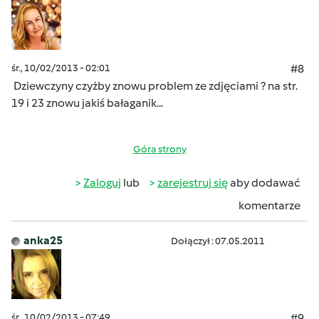
śr., 10/02/2013 - 02:01
#8
Dziewczyny czyżby znowu problem ze zdjęciami ? na str.
19 i 23 znowu jakiś bałaganik...
Góra strony
Zaloguj
lub
zarejestruj się
aby dodawać
komentarze
anka25
Dołączył : 07.05.2011
śr., 10/02/2013 - 07:49
#9